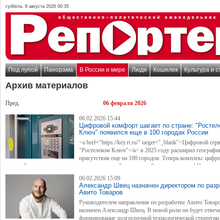
суббота, 8 августа 2026 00:35
Под лупой
Панорама
В России и мире
Люди
Кошелек
Культура и с
Архив материалов
Пред.
06 февраля 2026
06.02.2026 15:44
Цифровой комфорт шагает по стране: "Ростел
Ключ" появился еще в 100 городах России
<a href="https://key.rt.ru/" target="_blank">Цифровой сер
"Ростелеком Ключ"</a> в 2025 году расширил географи
присутствия еще на 100 городов. Теперь комплекс цифр
решений для контроля за домом и придомовой территорией, представлен в 440 насел
пунктах России.
06.02.2026 15:09
Александр Швец назначен директором по разр
Авито Товаров
Руководителем направления по разработке Авито Товар
назначен Александр Швец. В новой роли он будет отвеча
формирование долгосрочной технологической стратегии