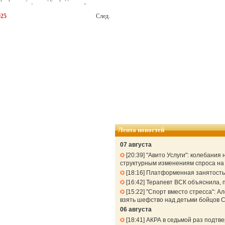
лии, а платформа уже доступна бесплатно
025
След.
Лента новостей
07 августа
20:39
"Авито Услуги": колебания
структурным изменениям спроса н
18:16
Платформенная занятость: 
16:42
Терапевт ВСК объяснила, п
15:22
"Спорт вместо стресса": 
взять шефство над детьми бойцов 
06 августа
18:41
АКРА в седьмой раз подтв