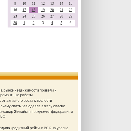
9
10
11
12
13
14
15
16
17
18
19
20
21
22
23
24
25
26
27
28
29
30
1
2
3
4
5
6
 на рынке недвижимости привели к
а ремонтные работы
от активного роста к зрелости
очему спать без одеяла в жару опасно
Александр Живайкин предложил федерациям
СВО
ердило кредитный рейтинг ВСК на уровне