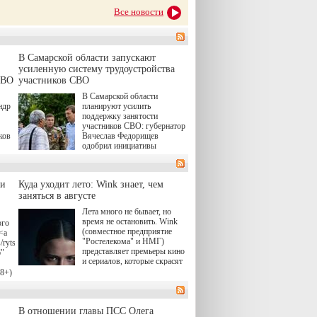
Все новости
В Самарской области запускают
усиленную систему трудоустройства
СВО
участников СВО
В Самарской области
ндр
планируют усилить
поддержку занятости
участников СВО: губернатор
ков
Вячеслав Федорищев
одобрил инициативы
ые
депутата Самарской
Губернской Думы
Александра Живайкина,
ли
Куда уходит лето: Wink знает, чем
ям
направленные на
я
заняться в августе
трудоустройство и более
спокойную адаптацию к
Лета много не бывает, но
мирной жизни.
время не остановить. Wink
ого
(совместное предприятие
<a
"Ростелекома" и НМГ)
/rytsari-
представляет премьеры кино
6"
и сериалов, которые скрасят
удлиняющиеся вечера
18+)
последнего летнего месяца. И
ink
пусть <a
href="https://wink.ru/series/kholod-
о
В отношении главы ПСС Олега
year-2026"