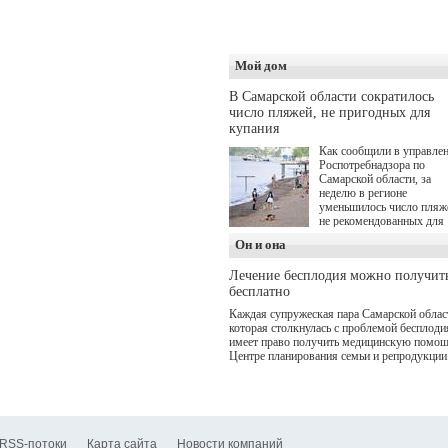
оздоровительной
программой. Спортивны
дебют пришёлся на начал
летнего сезона. Команда 
кофеен ввела активную
Мой дом
деятельность в жизни для
гостей и самарцев.
В Самарской области сократилось
число пляжей, не пригодных для
купания
Как сообщили в управле
Роспотребнадзора по
Самарской области, за
неделю в регионе
уменьшилось число пляж
не рекомендованных для
купания.
Он и она
Лечение бесплодия можно получит
бесплатно
Каждая супружеская пара Самарской облас
которая столкнулась с проблемой бесплоди
имеет право получить медицинскую помощ
Центре планирования семьи и репродукции
RSS-потоки
Карта сайта
Новости компаний