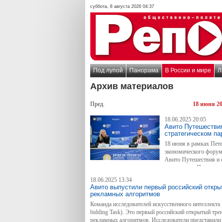
суббота, 8 августа 2026 04:37
Под лупой
Панорама
В России и мире
Л
Архив материалов
Пред.
18 июня 2
18.06.2025 20:05
Авито Путешестви
стратегическом п
18 июня в рамках Пет
экономического форума
Авито Путешествия и 
соглашение о стратегическом партнерстве. Подписи
Путешествий Артем Кромочкин и исполнительный 
18.06.2025 13:34
Авито выпустили первый российский откры
рекламных алгоритмов
Команда исследователей искусственного интеллекта 
bidding Task). Это первый российский открытый тре
рекламных алгоритмов. Исследователи представили