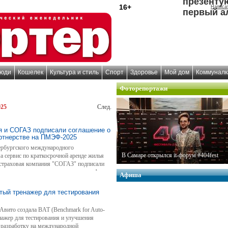
презенту
16+
Написа
первый а
юди
Кошелек
Культура и стиль
Спорт
Здоровье
Мой дом
Коммуналк
Фоторепортажи
025
След.
я и СОГАЗ подписали соглашение о
артнерстве на ПМЭФ-2025
ербургского международного
В Самаре открылся it-форум #404fest
 сервис по краткосрочной аренде жилья
страховая компания "СОГАЗ" подписали
 под документом поставили директор Авито
Афиша
директор СОГАЗа Елена Епишина.
тый тренажер для тестирования
Авито создала BAT (Benchmark for Auto-
нажер для тестирования и улучшения
 разработку на международной