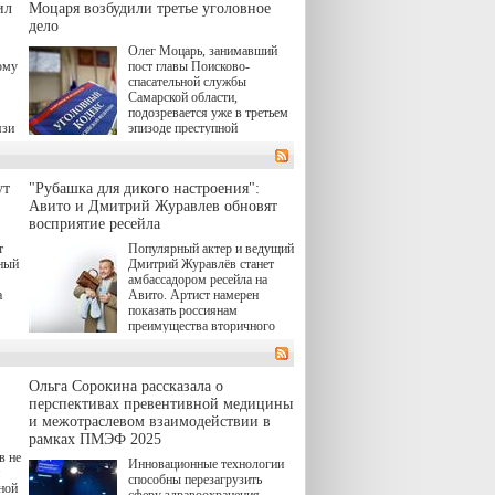
target="_blank">"Холод"</a>
ил
о.
Моцаря возбудили третье уголовное
(18+) останется только на
дело
экране — весь август по
н,
Олег Моцарь, занимавший
четвергам продолжат
а
ому
пост главы Поисково-
выходить новые эпизоды
к,
спасательной службы
сериала, в котором
ьма
Самарской области,
беспощадным возмездием в
подозревается уже в третьем
духе графа Монте-Кристо
язи
эпизоде преступной
занимается наша
деятельности. Возбуждено
современница.
 а
третье уголовное дело
в,
о превышении полномочий,
ут
"Рубашка для дикого настроения":
а сам он находится в СИЗО.
ия
Авито и Дмитрий Журавлев обновят
й.
восприятие ресейла
в
т
Популярный актер и ведущий
"И
нный
Дмитрий Журавлёв станет
амбассадором ресейла на
а
Авито. Артист намерен
показать россиянам
преимущества вторичного
а до
рынка и сделать покупку
товаров с историей нормой
ло
для современного и умного
Ольга Сорокина рассказала о
человека.
перспективах превентивной медицины
и межотраслевом взаимодействии в
рамках ПМЭФ 2025
в не
Инновационные технологии
способны перезагрузить
ной