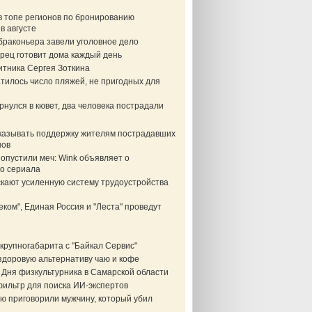
в топе регионов по бронированию
в августе
браконьера завели уголовное дело
рец готовит дома каждый день
итника Сергея Зоткина
тилось число пляжей, не пригодных для
нулся в кювет, два человека пострадали
казывать поддержку жителям пострадавших
нов
опустили меч: Wink объявляет о
о сериала
скают усиленную систему трудоустройства
еком", Единая Россия и "Леста" проведут
крупногабарита с "Байкал Сервис"
здоровую альтернативу чаю и кофе
 Дня физкультурника в Самарской области
фильтр для поиска ИИ-экспертов
ю приговорили мужчину, который убил