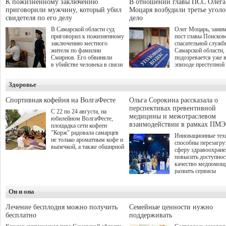
на трудоустройство и более
выступили "Ростеле
К пожизненному заключению
В отношении главы ПСС Олега
спокойную адаптацию к
партия "Единая Рос
приговорили мужчину, который убил
Моцаря возбудили третье угол
мирной жизни.
игровая студия "Лес
свидетеля по его делу
дело
Музей Победы.
В Самарской области суд
Олег Моцарь, зани
приговорил к пожизненному
пост главы Поисков
заключению местного
спасательной служб
жителя по фамилии
Самарской области,
Смирнов. Его обвиняли
подозревается уже 
в убийстве человека в связи
эпизоде преступной
с выполнением
деятельности. Возб
им общественного долга.
третье уголовное де
Здоровье
о превышении полн
а сам он находится
Спортивная кофейня на ВолгаФесте
Ольга Сорокина рассказала о
перспективах превентивной
С 22 по 24 августа, на
медицины и межотраслевом
юбилейном ВолгаФесте,
взаимодействии в рамках ПМЭ
площадка сети кофеен
"Корж" радовала самарцев
Инновационные тех
не только ароматным кофе и
способны перезагру
выпечкой, а также обширной
сферу здравоохран
оздоровительной
повысить доступнос
программой. Спортивный
качество медпомощ
дебют пришёлся на начало
развить сервисы
летнего сезона. Команда
превентивной меди
сети кофеен ввела активную
Однако сфера MedT
деятельность в жизни для
Он и она
сталкивается с
гостей и самарцев.
определенными бар
К ним можно отнес
Лечение бесплодия можно получить
Семейные ценности нужно
регуляторные огран
бесплатно
поддерживать
этические вопросы,