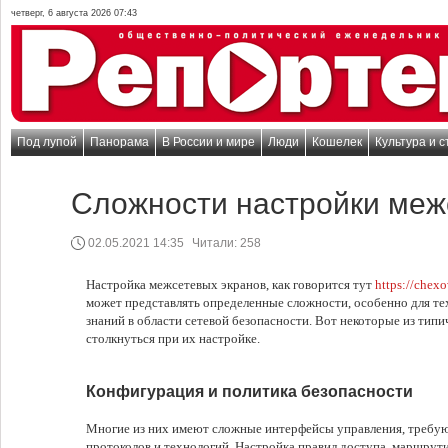
четверг, 6 августа 2026 07:43
Под лупой
Панорама
В России и мире
Люди
Кошелек
Культура и с
Сложности настройки меж
02.05.2021 14:35
Читали:
258
Настройка межсетевых экранов, как говорится тут
https://chex
может представлять определенные сложности, особенно для тех
знаний в области сетевой безопасности. Вот некоторые из ти
столкнуться при их настройке.
Конфигурация и политика безопасности
Многие из них имеют сложные интерфейсы управления, требу
протоколов и технологий. Настройка правил доступа, маршрут