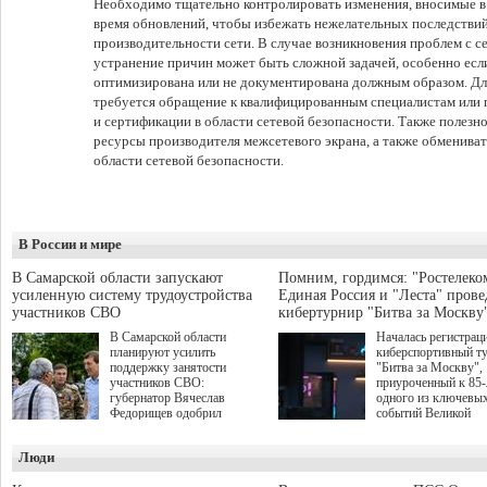
Необходимо тщательно контролировать изменения, вносимые в
время обновлений, чтобы избежать нежелательных последствий
производительности сети. В случае возникновения проблем с с
устранение причин может быть сложной задачей, особенно есл
оптимизирована или не документирована должным образом. Дл
требуется обращение к квалифицированным специалистам или 
и сертификации в области сетевой безопасности. Также полезн
ресурсы производителя межсетевого экрана, а также обменива
области сетевой безопасности.
В России и мире
В Самарской области запускают
Помним, гордимся: "Ростелеко
усиленную систему трудоустройства
Единая Россия и "Леста" прове
участников СВО
кибертурнир "Битва за Москву
В Самарской области
Началась регистрац
планируют усилить
киберспортивный т
поддержку занятости
"Битва за Москву",
участников СВО:
приуроченный к 85
губернатор Вячеслав
одного из ключевы
Федорищев одобрил
событий Великой
инициативы депутата
Отечественной войн
Самарской Губернской
Организаторами
Люди
Думы Александра
соревнования по он
Живайкина, направленные
игре "Мир танков"