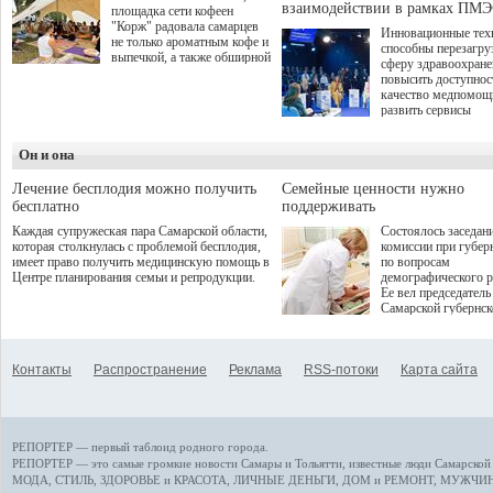
взаимодействии в рамках ПМЭ
площадка сети кофеен
"Корж" радовала самарцев
Инновационные тех
не только ароматным кофе и
способны перезагру
выпечкой, а также обширной
сферу здравоохран
оздоровительной
повысить доступнос
программой. Спортивный
качество медпомощ
дебют пришёлся на начало
развить сервисы
летнего сезона. Команда
превентивной меди
сети кофеен ввела активную
Однако сфера MedT
деятельность в жизни для
Он и она
сталкивается с
гостей и самарцев.
определенными бар
К ним можно отнес
Лечение бесплодия можно получить
Семейные ценности нужно
регуляторные огран
бесплатно
поддерживать
этические вопросы,
Каждая супружеская пара Самарской области,
Состоялось заседан
возникающие при ра
которая столкнулась с проблемой бесплодия,
комиссии при губер
данными пациентов
имеет право получить медицинскую помощь в
по вопросам
более динамичного 
Центре планирования семьи и репродукции.
демографического р
проникновения инн
Ее вел председатель
сегмент необходимо
Самарской губернс
отраслевое взаимод
Виктор Сазонов.
государства, медиц
клиник и страховых
компаний. Об этом
Контакты
Распространение
Реклама
RSS-потоки
Карта сайта
рассказала Ольга С
член Совета директ
Страхового Дома В
ходе сессии "Развит
медицинских техно
РЕПОРТЕР — первый таблоид родного города.
ключ к повышению
качества жизни" в 
РЕПОРТЕР — это
самые громкие новости
Самары и Тольятти,
известные люди
Самарской 
ПМЭФ 2025. В дис
МОДА, СТИЛЬ
,
ЗДОРОВЬЕ и КРАСОТА
,
ЛИЧНЫЕ ДЕНЬГИ
,
ДОМ и РЕМОНТ
,
МУЖЧИН