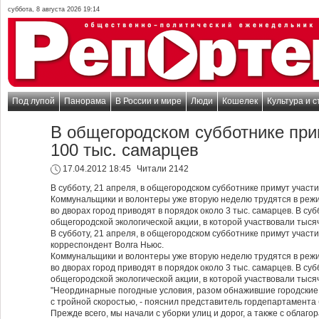
суббота, 8 августа 2026 19:14
Под лупой
Панорама
В России и мире
Люди
Кошелек
Культура и с
В общегородском субботнике при
100 тыс. самарцев
17.04.2012 18:45
Читали 2142
В субботу, 21 апреля, в общегородском субботнике примут участи
Коммунальщики и волонтеры уже вторую неделю трудятся в режи
во дворах город приводят в порядок около 3 тыс. самарцев. В су
общегородской экологической акции, в которой участвовали тыся
В субботу, 21 апреля, в общегородском субботнике примут участ
корреспондент Волга Ньюс.
Коммунальщики и волонтеры уже вторую неделю трудятся в режи
во дворах город приводят в порядок около 3 тыс. самарцев. В су
общегородской экологической акции, в которой участвовали тыся
"Неординарные погодные условия, разом обнажившие городские 
с тройной скоростью, - пояснил представитель гордепартамента 
Прежде всего, мы начали с уборки улиц и дорог, а также с обла