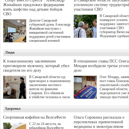
"Спорт вместо стресса": Александр
В Самарской области запускаю
Живайкин предложил федерациям
усиленную систему трудоустро
взять шефство над детьми бойцов
участников СВО
СВО
В Самарской област
планируют усилить
Депутат Самарской
поддержку занятост
губернской думы Александр
участников СВО:
Живайкин выступил с
губернатор Вячесла
инициативой системной
Федорищев одобри
поддержки детей участников
инициативы депутат
специальной военной
Самарской Губернс
операции через спортивные
Думы Александра
секции. Он озвучил ее на
Люди
Живайкина, направ
стратегической сессии
на трудоустройство 
"Помощь фронту и семьям
спокойную адаптац
участников СВО", которая
К пожизненному заключению
В отношении главы ПСС Олега
мирной жизни.
прошла в Отрадном 7
приговорили мужчину, который убил
Моцаря возбудили третье угол
августа.
свидетеля по его делу
дело
В Самарской области суд
Олег Моцарь, зани
приговорил к пожизненному
пост главы Поисков
заключению местного
спасательной служб
жителя по фамилии
Самарской области,
Смирнов. Его обвиняли
подозревается уже 
в убийстве человека в связи
эпизоде преступной
с выполнением
деятельности. Возб
им общественного долга.
третье уголовное де
Здоровье
о превышении полн
а сам он находится
Спортивная кофейня на ВолгаФесте
Ольга Сорокина рассказала о
перспективах превентивной
С 22 по 24 августа, на
медицины и межотраслевом
юбилейном ВолгаФесте,