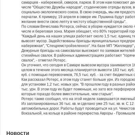
самарцев - набережной, скверов, парков. В этом нам помогают д
числе "Общество Дружбы народов", студенческие отряды вузов, 
социально-экологического союза. В свою очередь, мы им предос
перчатки. К примеру, 19 апреля в сквере им. Пушкина будут раб
желание внести свою лепту в чистоту общественной среды".
По словам Вячеслава Ротерса, сейчас в уборке нуждается около 4
числе и береговая зона. Мэрия обещает, что 80% территорий го
"Каждый день на наших улицах работает около 1,5 тыс. единиц 
вывозят мусор. Задействованы бригады муниципальных предприя
набережная", "Спецремстройзеленхоз". На базе МП "Жиллидер" д
Дежурные бригады на самосвалах выезжают по заявкам жителей 
стихийных свалок. В районных администрациях работают "горяч
свалок", - отметил Ротерс.
Он уточнил, что сегодня в Самаре вывозом мусора занимаются 
целом в течение этого месяца планируется вывезти 183 тыс. куб.
куб. с помощью перевозчиков, 76,5 тыс. куб. - за счет бюджетных 
Как рассказал Ротерс, в этом году станет больше урн. Из городс
для установки 1,2 тыс. новых урн. "В прошлом году в разных рай
тыс. урн. В этом году их будет поменьше, но зато все перфорир
которые гораздо более вместительные, чем старые".
Ротерс также сообщил, что на этой неделе завершается ямочны
Из запланированных 36 тыс. кв. м сделано уже 25 тыс. кв. м. С 
автомобильных дорог. Работы будут проводиться на ул. Чекистов
Вокзальной, на кольце в районе перекрестка Авроры - Промышл
Новости