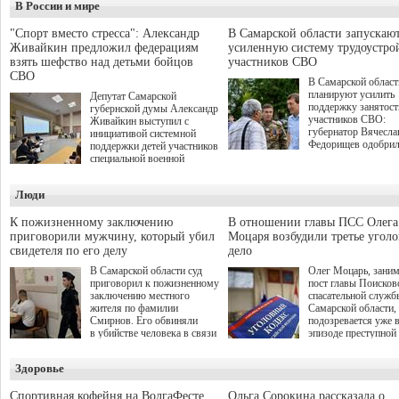
В России и мире
"Спорт вместо стресса": Александр
В Самарской области запускаю
Живайкин предложил федерациям
усиленную систему трудоустро
взять шефство над детьми бойцов
участников СВО
СВО
В Самарской област
планируют усилить
Депутат Самарской
поддержку занятост
губернской думы Александр
участников СВО:
Живайкин выступил с
губернатор Вячесла
инициативой системной
Федорищев одобри
поддержки детей участников
инициативы депутат
специальной военной
Самарской Губернс
операции через спортивные
Думы Александра
секции. Он озвучил ее на
Люди
Живайкина, направ
стратегической сессии
на трудоустройство 
"Помощь фронту и семьям
спокойную адаптац
участников СВО", которая
К пожизненному заключению
В отношении главы ПСС Олега
мирной жизни.
прошла в Отрадном 7
приговорили мужчину, который убил
Моцаря возбудили третье угол
августа.
свидетеля по его делу
дело
В Самарской области суд
Олег Моцарь, зани
приговорил к пожизненному
пост главы Поисков
заключению местного
спасательной служб
жителя по фамилии
Самарской области,
Смирнов. Его обвиняли
подозревается уже 
в убийстве человека в связи
эпизоде преступной
с выполнением
деятельности. Возб
им общественного долга.
третье уголовное де
Здоровье
о превышении полн
а сам он находится
Спортивная кофейня на ВолгаФесте
Ольга Сорокина рассказала о