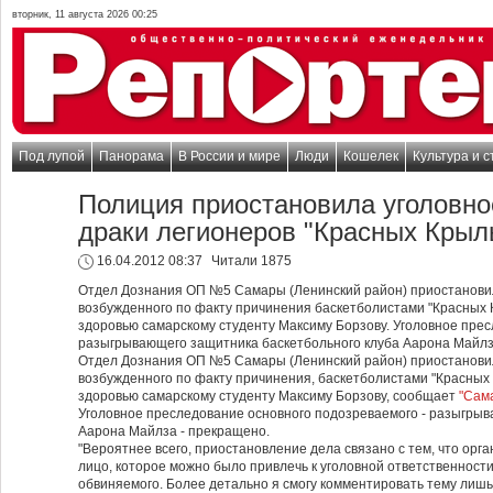
вторник, 11 августа 2026 00:25
Под лупой
Панорама
В России и мире
Люди
Кошелек
Культура и с
Полиция приостановила уголовно
драки легионеров "Красных Крыл
16.04.2012 08:37
Читали 1875
Отдел Дознания ОП №5 Самары (Ленинский район) приостановил
возбужденного по факту причинения баскетболистами "Красных 
здоровью са­марскому студенту Максиму Борзову. Уголовное прес
разыгрывающего защитника баскетбольного клуба Аарона Майлза
Отдел Дознания ОП №5 Самары (Ленинский район) приостановил
возбужденного по факту причинения, баскетболистами "Красных
здоровью са­марскому студенту Максиму Борзову, сообщает
"Сам
Уголовное преследова­ние основного подозреваемого - разыгры
Аарона Майлза - пре­кращено.
"Вероятнее всего, приостановление дела связано с тем, что орг
лицо, которое можно было привлечь к уголовной ответственности
обвиняемого. Более деталь­но я смогу комментировать тему лишь 