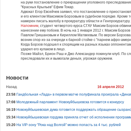
на руки постановление о прекращении уголовного преследования"
"Красных Крыльев" Ефим Токар.
Адвокат Егор Евсейчев заявил, что постановление о приостановл
и его клиентом Максимом Бор­зовым в судебном порядке. Кроме т
намерен писать жалобу в прокуратуру области и Генпрокуратуру.
Напомним
, студент четвертого курса СГАУ Максим Борзов обвин
нанесении ему побоев. В ночь на 1 января 2012 г. Максим Борзов 
Павлом Гришановым и Кириллом Матвеевым. По версии Борзова, 
возник спор из-за очереди к барной стойке с "парнем афро-амер
Когда Борзов подошел к спорящим на разных языках оппонентам 
ударил его кулаком в лицо.
Позже Майзл, Брион Раш и Джо Александер покинули клуб. По сл
преследовали их и вымогали деньги, угрожая оружием.
Новости
Назад.
16 апреля 2012
23:58
Гандбольная «Лада» в первом матче полуфинала проиграла «Дина
17:08
Молодежный парламент Новокуйбышевска готовится к конкурсу
16:19
Новокуйбышевская дума готовится поддержать обращение сызранс
15:34
Новокуйбышевская гордума приняла отчет об исполнении програм
15:20
На VIP-зону "Рока над Волгой" можно попасть за 4 тыс. рублей