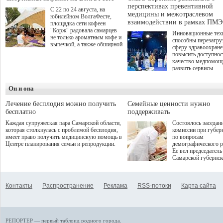
перспективах превентивной
С 22 по 24 августа, на
медицины и межотраслевом
юбилейном ВолгаФесте,
взаимодействии в рамках ПМЭ
площадка сети кофеен
"Корж" радовала самарцев
Инновационные тех
не только ароматным кофе и
способны перезагру
выпечкой, а также обширной
сферу здравоохран
оздоровительной
повысить доступнос
программой. Спортивный
качество медпомощ
дебют пришёлся на начало
развить сервисы
летнего сезона. Команда
превентивной меди
сети кофеен ввела активную
Однако сфера MedT
деятельность в жизни для
Он и она
сталкивается с
гостей и самарцев.
определенными бар
К ним можно отнес
Лечение бесплодия можно получить
Семейные ценности нужно
регуляторные огран
бесплатно
поддерживать
этические вопросы,
Каждая супружеская пара Самарской области,
Состоялось заседан
возникающие при ра
которая столкнулась с проблемой бесплодия,
комиссии при губер
данными пациентов
имеет право получить медицинскую помощь в
по вопросам
более динамичного 
Центре планирования семьи и репродукции.
демографического р
проникновения инн
Ее вел председатель
сегмент необходимо
Самарской губернс
отраслевое взаимод
Виктор Сазонов.
государства, медиц
клиник и страховых
компаний. Об этом
Контакты
Распространение
Реклама
RSS-потоки
Карта сайта
рассказала Ольга С
член Совета директ
Страхового Дома В
ходе сессии "Развит
медицинских техно
РЕПОРТЕР — первый таблоид родного города.
ключ к повышению