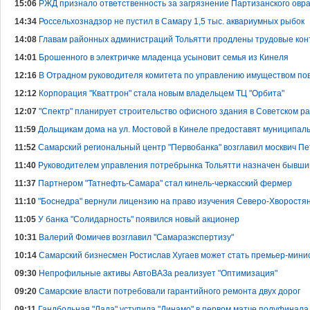
15:06
РЖД признало ответственность за загрязнение Партизанского овр
14:34
Россельхознадзор не пустил в Самару 1,5 тыс. аквариумных рыбок
14:08
Главам районных администраций Тольятти продлены трудовые кон
14:01
Брошенного в электричке младенца усыновит семья из Кинеля
12:16
В Отрадном руководителя комитета по управлению имуществом по
12:12
Корпорация "Кваттрон" стала новым владельцем ТЦ "Орбита"
12:07
"Спектр" планирует строительство офисного здания в Советском р
11:59
Дольщикам дома на ул. Мостовой в Кинеле предоставят муниципал
11:52
Самарский региональный центр "Первобанка" возглавил москвич Пе
11:40
Руководителем управления потребрынка Тольятти назначен бывши
11:37
Партнером "Татнефть-Самара" стал кинель-черкасский фермер
11:10
"Боснедра" вернули лицензию на право изучения Северо-Хворостян
11:05
У банка "Солидарность" появился новый акционер
10:31
Валерий Фомичев возглавил "Самараэкспертизу"
10:14
Cамарский бизнесмен Ростислав Хугаев может стать премьер-мин
09:30
Непрофильные активы АвтоВАЗа реализует "Оптимизация"
09:20
Самарские власти потребовали гарантийного ремонта двух дорог
09:11
Гандбольная "Лада" уступила "Динамо" в первом матче полуфинал