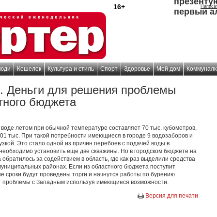
презенту
16+
Написа
первый а
юди
Кошелек
Культура и стиль
Спорт
Здоровье
Мой дом
Коммуналк
. Деньги для решения проблемы
тного бюджета
 воде летом при обычной температуре составляет 70 тыс. кубометров,
01 тыс. При такой потребности имеющиеся в городе 9 водозаборов и
узкой. Это стало одной из причин перебоев с подачей воды в
еобходимо установить еще две скважины. Но в городском бюджете на
а обратилось за содействием в область, где как раз выделили средства
униципальных районах. Если из областного бюджета поступит
е сроки будут проведены торги и начнутся работы по бурению
ет проблемы с Западным используя имеющиеся возможности.
Версия для печати