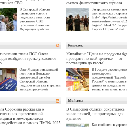
астников СВО
съемок фантастического сериала
В Самарской области
Завершились съемки но
планируют усилить
фантастического сериала
поддержку занятости
href="https://wink.ru/serie
участников СВО:
soroka-ostrovov-year-20
губернатор Вячеслав
target="_blank">"Рыцар
Федорищев одобрил
Сорока Островов"</a>
инициативы депутата
(18+) для онлайн-киноте
Самарской Губернской
Wink (совместное
Думы Александра
предприятие "Ростелеко
Кошелек
Живайкина, направленные
и НМГ) по мотивам
на трудоустройство и более
одноименного романа
спокойную адаптацию к
Сергея Лукьяненко. Гла
отношении главы ПСС Олега
Живайкин: "Цены на продукты буд
мирной жизни.
роли в проекте исполни
аря возбудили третье уголовное
проверять по всей цепочке — от
Артем Кошман, Полина
о
поставщика до кассы"
Гухман, Вероника
Устимова, Олег Савост
Олег Моцарь, занимавший
В Госдуме рассматрива
Святослав Рогожан, Куз
пост главы Поисково-
законопроект,
Котрелёв, Никита
спасательной службы
предложенный "Единой
Кологривый, Елисей
Самарской области,
Россией" о мониторинге 
Чучилин, Александра
подозревается уже в третьем
ценами на продукты не
Нестерова, Ника Жукова
эпизоде преступной
только в магазине, но и 
также Михаил Пореченк
деятельности. Возбуждено
всей цепочке — от
Александр Обласов,
третье уголовное дело
поставщика до кассы. Ч
Мой дом
Дмитрий Куличков и Ю
о превышении полномочий,
в момент резкого
Волкова в роли родителе
а сам он находится в СИЗО.
подорожания было поня
Режиссер-постановщик
где именно цена "поехал
га Сорокина рассказала о
В Самарской области сократилось
проекта — Егор Чичкан
вверх и кто её разогнал.
спективах превентивной
число пляжей, не пригодных для
(сериалы "Комбинация",
дицины и межотраслевом
купания
снова здравствуйте!").
аимодействии в рамках ПМЭФ 2025
Как сообщили в управл