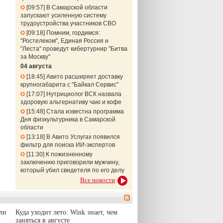
09:57
В Самарской области
запускают усиленную систему
трудоустройства участников СВО
09:18
Помним, гордимся:
"Ростелеком", Единая Россия и
"Леста" проведут кибертурнир "Битва
за Москву"
04 августа
18:45
Авито расширяет доставку
крупногабарита с "Байкал Сервис"
17:07
Нутрициолог ВСК назвала
здоровую альтернативу чаю и кофе
15:48
Стала известна программа
Дня физкультурника в Самарской
области
13:18
В Авито Услугах появился
фильтр для поиска ИИ-экспертов
11:30
К пожизненному
заключению приговорили мужчину,
который убил свидетеля по его делу
Все новости
ли
Куда уходит лето: Wink знает, чем
заняться в августе