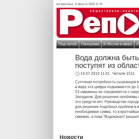
воскресенье, 9 августа 2026 11:33
Под лупой
Панорама
В России и мире
Л
Вода должна быть
поступят из облас
14.07.2010 11:41
Читали 1511
Суточная потребность сызранцев в
в жару эта цифра поднимается до 1
53 скважины не справляются с нагр
Западном. Для решения проблемы н
это средств нет. Руководство город
для решения подобных проблем в м
необходимая сумма, то в кратчайши
скважин, а пока "Водоканал" реша
Новости