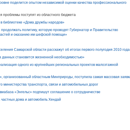
ровне поделится опытом независимой оценки качества профессионального
ия проблемы поступят из областного бюджета
 в библиотеке «Дома дружбы народов»
продолжать политику, которую проводят Губернатор и Правительство
 частей и оказанию им шефской помощи»
селения Самарской области расскажут об итогах первого полугодия 2010 года
аз данных становится жизненной необходимостью»
еализация одного из крупнейших региональных проектов малоэтажной
м», организованный областным Минприроды, поступила самая массовая заявк
го министерства транспорта, связи и автомобильных дорог
авиабаза «Энгельс» подпишут соглашение о сотрудничестве
а частных дома и автомобиль Хендай