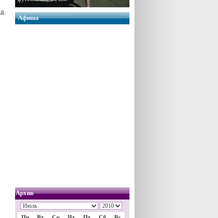
д.
Афиша
Архив
Пн
Вт
Ср
Чт
Пт
Сб
Вс