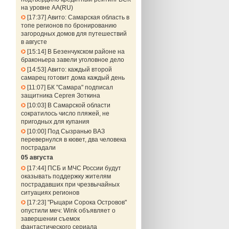
на уровне АА(RU)
17:37
Авито: Самарская область в
топе регионов по бронированию
загородных домов для путешествий
в августе
15:14
В Безенчукском районе на
браконьера завели уголовное дело
14:53
Авито: каждый второй
самарец готовит дома каждый день
11:07
БК "Самара" подписал
защитника Сергея Зоткина
10:03
В Самарской области
сократилось число пляжей, не
пригодных для купания
10:00
Под Сызранью ВАЗ
перевернулся в кювет, два человека
пострадали
05 августа
17:44
ПСБ и МЧС России будут
оказывать поддержку жителям
пострадавших при чрезвычайных
ситуациях регионов
17:23
"Рыцари Сорока Островов"
опустили меч: Wink объявляет о
завершении съемок
фантастического сериала