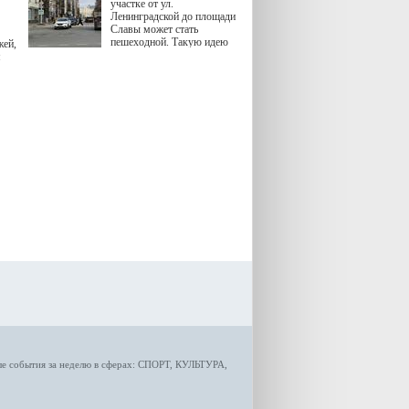
участке от ул.
Ленинградской до площади
Славы может стать
пешеходной. Такую идею
жей,
озвучила министр
я
градостроительной политики
Самарской области
Екатерина Семенова.
ые
события за неделю
в сферах:
СПОРТ
,
КУЛЬТУРА,