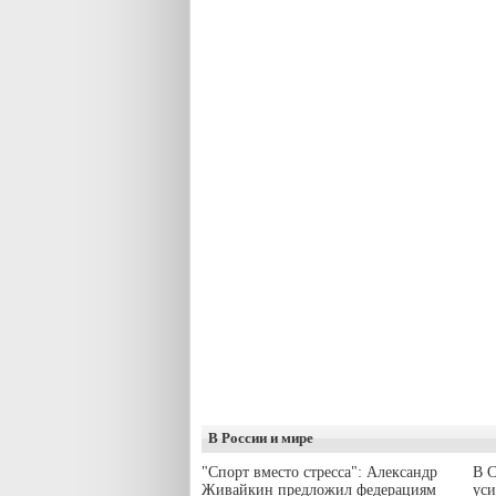
В России и мире
"Спорт вместо стресса": Александр
В С
Живайкин предложил федерациям
уси