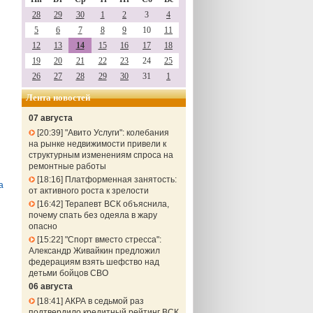
28
29
30
1
2
3
4
5
6
7
8
9
10
11
12
13
14
15
16
17
18
19
20
21
22
23
24
25
26
27
28
29
30
31
1
Лента новостей
07 августа
20:39
"Авито Услуги": колебания
на рынке недвижимости привели к
структурным изменениям спроса на
ремонтные работы
18:16
Платформенная занятость:
а
от активного роста к зрелости
16:42
Терапевт ВСК объяснила,
почему спать без одеяла в жару
опасно
15:22
"Спорт вместо стресса":
Александр Живайкин предложил
федерациям взять шефство над
детьми бойцов СВО
06 августа
18:41
АКРА в седьмой раз
подтвердило кредитный рейтинг ВСК