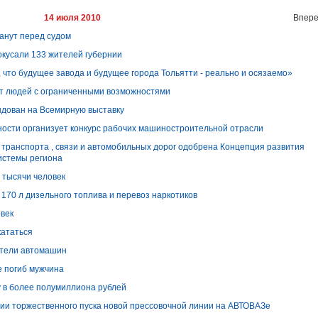
14 июля 2010
Впере
анут перед судом
кусали 133 жителей губернии
 что будущее завода и будущее города Тольятти - реально и осязаемо»
т людей с ограниченными возможностями
ндован на Всемирную выставку
ости организует конкурс рабочих машиностроительной отрасли
 транспорта , связи и автомобильных дорог одобрена Концепция развития
истемы региона
 тысячи человек
170 л дизельного топлива и перевоз наркотиков
овек
кататься
атели автомашин
е погиб мужчина
у в более полумиллиона рублей
нии торжественного пуска новой прессовочной линии на АВТОВАЗе