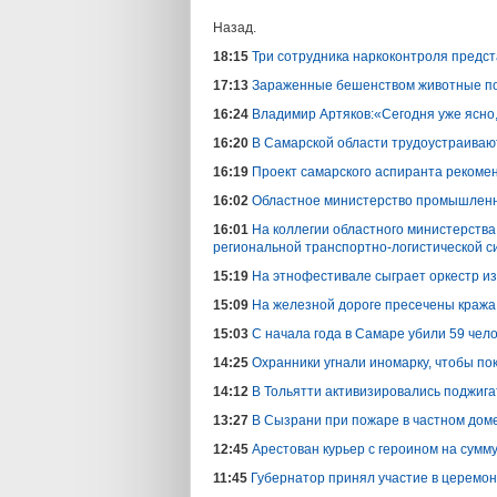
Назад.
18:15
Три сотрудника наркоконтроля предст
17:13
Зараженные бешенством животные по
16:24
Владимир Артяков:«Сегодня уже ясно,
16:20
В Самарской области трудоустраиваю
16:19
Проект самарского аспиранта рекоме
16:02
Областное министерство промышленн
16:01
На коллегии областного министерства
региональной транспортно-логистической с
15:19
На этнофестивале сыграет оркестр из
15:09
На железной дороге пресечены кража 
15:03
С начала года в Самаре убили 59 чел
14:25
Охранники угнали иномарку, чтобы по
14:12
В Тольятти активизировались поджиг
13:27
В Сызрани при пожаре в частном дом
12:45
Арестован курьер с героином на сумм
11:45
Губернатор принял участие в церемо