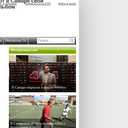
ют в Самаре свой
ть в редакцию
Подписаться на RSS
Войти в архив
льбом
а
Репортер TV
Фоторепортажи
В Самаре открылся it-форум #404fest
В Самарскую область пришло «Лето с
футбольным мячом»