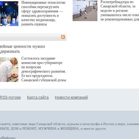
Роспотребнадзора по
Инновационные технологии
Самарской области, за
способны перезагрузить
неделю в регионе
сферу здравоохранения —
уменьшилось число пля
повысить доступность и
не рекомендованных дл
качество медпомощи,
купания.
развить сервисы
превентивной медицины.
Однако сфера MedTech
сталкивается с
определенными барьерами.
К ним можно отнести
мейные ценности нужно
регуляторные ограничения,
ддерживать
этические вопросы,
Состоялось заседание
возникающие при работе с
комиссии при губернаторе
данными пациентов. Для
по вопросам
более динамичного роста
демографического развития.
проникновения инноваций в
Ее вел председатель
сегмент необходимо кросс-
Самарской губернской думы
отраслевое взаимодействие
Виктор Сазонов.
государства, медицинских
клиник и страховых
компаний. Об этом
RSS-потоки
Карта сайта
Новости компаний
рассказала Ольга Сорокина,
член Совета директоров
Страхового Дома ВСК в
ходе сессии "Развитие
медицинских технологий —
ключ к повышению
качества жизни" в рамках
ольятти,
известные люди
Самарской области, курьезы и катастрофы
в России и мире
, основн
ПМЭФ 2025. В дискуссии
НЬГИ
,
ДОМ и РЕМОНТ
,
МУЖЧИНА и ЖЕНЩИНА
, и многое
другое
.
также приняли участие
Министр здравоохранения
араИнформ»