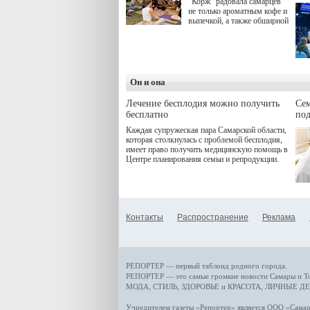
"Корж" радовала самарцев
не только ароматным кофе и
выпечкой, а также обширной
оздоровительной
программой. Спортивный
дебют пришёлся на начало
летнего сезона. Команда
сети кофеен ввела активную
деятельность в жизни для
Он и она
гостей и самарцев.
Лечение бесплодия можно получить
Се
бесплатно
по
Каждая супружеская пара Самарской области,
которая столкнулась с проблемой бесплодия,
имеет право получить медицинскую помощь в
Центре планирования семьи и репродукции.
Контакты
Распространение
Реклама
РЕПОРТЕР — первый таблоид родного города.
РЕПОРТЕР — это
самые громкие новости
Самары и Т
МОДА, СТИЛЬ
,
ЗДОРОВЬЕ и КРАСОТА
,
ЛИЧНЫЕ ДЕ
Учредителем газеты «Репортер» является ООО «Сам