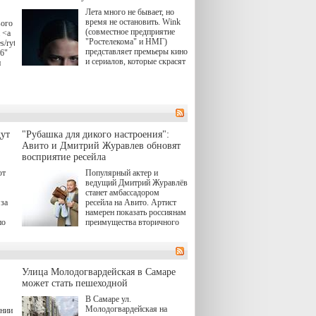
Лета много не бывает, но
время не остановить. Wink
вого
(совместное предприятие
 <a
"Ростелекома" и НМГ)
s/rytsari-
представляет премьеры кино
26"
и сериалов, которые скрасят
и
удлиняющиеся вечера
последнего летнего месяца.
атра
И пусть <a
href="https://wink.ru/series/kholod-
ма"
year-2026"
target="_blank">"Холод"
</a> (18+) останется только
вные
ут
"Рубашка для дикого настроения":
на экране — весь август по
ли
Авито и Дмитрий Журавлев обновят
четвергам продолжат
восприятие ресейла
выходить новые эпизоды
сериала, в котором
юк,
ют
Популярный актер и
беспощадным возмездием в
ьма
ведущий Дмитрий Журавлёв
духе графа Монте-Кристо
станет амбассадором
занимается наша
за
ресейла на Авито. Артист
современница.
намерен показать россиянам
, а
по
преимущества вторичного
ов,
рынка и сделать покупку
тобы
товаров с историей нормой
лия
для современного и умного
й.
тно,
человека.
а"
Улица Молодогвардейская в Самаре
ов
может стать пешеходной
 "И
В Самаре ул.
Молодогвардейская на
ении