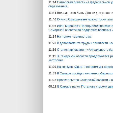
11:44
Самарская область на федеральном у
образования
11:41
Вода должна быть. Деньги для решен
11:40
Книгу о Смышляевке можно прочитать
11:36
Иван Миронов:«Принципиально важно 
Самарской области по поддержке воинских
11:34
На прием - к министрам
11:20
В департаменте труда и занятости на
11:16
Станислав Казарин: «Актуальность б
11:11
В Самарской области продолжается р
застройки
11:09
На конкурс «Двор, в котором мы живе
11:03
В Самаре пройдет коллегия губернско
11:02
Правительство Самарской области и 
08:18
В Самаре на ул. Потапова сгорели дв