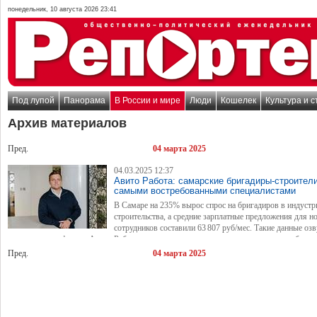
понедельник, 10 августа 2026 23:41
Под лупой
Панорама
В России и мире
Люди
Кошелек
Культура и с
Архив материалов
Пред.
04 марта 2025
04.03.2025 12:37
Авито Работа: самарские бригадиры-строител
самыми востребованными специалистами
В Самаре на 235% вырос спрос на бригадиров в индустр
строительства, а средние зарплатные предложения для н
сотрудников составили 63 807 руб/мес. Такие данные оз
аналитики платформы Авито Работа по результатам исследования активности работод
кандидатов в строительной сфере зимой 2024–2025.
Пред.
04 марта 2025