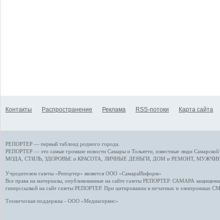
Контакты
Распространение
Реклама
RSS-потоки
Карта сайта
РЕПОРТЕР — первый таблоид родного города.
РЕПОРТЕР — это
самые громкие новости
Самары и Тольятти,
известные люди
Самарской 
МОДА, СТИЛЬ
,
ЗДОРОВЬЕ и КРАСОТА
,
ЛИЧНЫЕ ДЕНЬГИ
,
ДОМ и РЕМОНТ
,
МУЖЧИН
Учредителем газеты «Репортер» является ООО «СамараИнформ»
Все права на материалы, опубликованные на сайте газеты
РЕПОРТЕР
. САМАРА защищены. 
гиперссылкой на сайт газеты РЕПОРТЕР. При цитировании в печатных и электронных С
Техническая поддержка - ООО «Медиасервис»