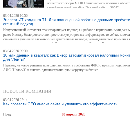
экспертного жюри XXIII Национальной премии в област
разработки и веб-дизайна "Золотой сайт — 2026".
03.04.2026 10:56
Эксперт ИТ-холдинга Т1: Для полноценной работы с данными требует
агентный подход
Искусственный интеллект трансформирует подходы к работе с корпоративными данн
ранее бизнесу было достаточно просто аккумулировать информацию, то сейчас ключ
становится умение извлекать из неё действенные выводы, незамедлительно применяя 
принятия стратегических решений. Такое мнение высказал Евгений Григорьев, замести
руководителя Т1 ИИ (ИТ-холдинга Т1).
03.04.2026 09:30
10 млн данных в квартал: как Визор автоматизировал налоговый мони
для "Ленты"
Переход на новое решение позволил выполнить требование ФНС о прямом подключе
АИС "Налог-3" и снизить административную нагрузку на бизнес.
НОВОСТИ КОМПАНИЙ
03.04.2026 22:14
Как провести GEO анализ сайта и улучшить его эффективность
Пред.
03 апреля 2026