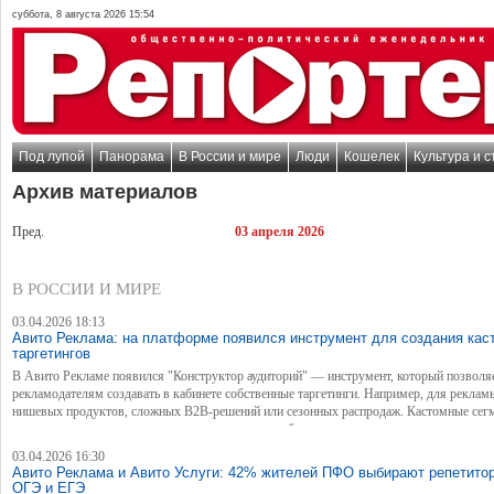
суббота, 8 августа 2026 15:54
Под лупой
Панорама
В России и мире
Люди
Кошелек
Культура и с
Архив материалов
Пред.
03 апреля 2026
В РОССИИ И МИРЕ
03.04.2026 18:13
Авито Реклама: на платформе появился инструмент для создания ка
таргетингов
В Авито Рекламе появился "Конструктор аудиторий" — инструмент, который позволя
рекламодателям создавать в кабинете собственные таргетинги. Например, для реклам
нишевых продуктов, сложных B2B-решений или сезонных распродаж. Кастомные сег
алгоритмы искусственного интеллекта помогают бизнесам показывать релевантную р
оптимально использовать маркетинговый бюджет.
03.04.2026 16:30
Авито Реклама и Авито Услуги: 42% жителей ПФО выбирают репетитор
ОГЭ и ЕГЭ