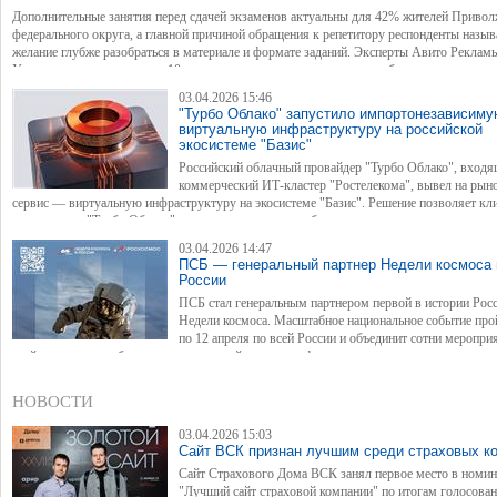
Дополнительные занятия перед сдачей экзаменов актуальны для 42% жителей Привол
федерального округа, а главной причиной обращения к репетитору респонденты назы
желание глубже разобраться в материале и формате заданий. Эксперты Авито Реклам
Услуг провели опрос среди 10 тыс. совершеннолетних россиян, чтобы выяснить, как о
выбирают репетиторов к ОГЭ и ЕГЭ и какие услуги специалистов наиболее востребов
03.04.2026 15:46
"Турбо Облако" запустило импортонезависим
виртуальную инфраструктуру на российской
экосистеме "Базис"
Российский облачный провайдер "Турбо Облако", входя
коммерческий ИТ-кластер "Ростелекома", вывел на рын
сервис — виртуальную инфраструктуру на экосистеме "Базис". Решение позволяет кл
развернуть в "Турбо Облаке" импортонезависимую облачную среду с высоким уровн
безопасности, производительности и управляемости.
03.04.2026 14:47
ПСБ — генеральный партнер Недели космоса 
России
ПСБ стал генеральным партнером первой в истории Рос
Недели космоса. Масштабное национальное событие прой
по 12 апреля по всей России и объединит сотни меропри
всей стране — от образовательных акций и научных форумов до культурных и спорти
событий. В 2026 году проведение Недели космоса приурочено к 65-летию полета Юри
Гагарина в космос.
НОВОСТИ
03.04.2026 15:03
Сайт ВСК признан лучшим среди страховых к
Сайт Страхового Дома ВСК занял первое место в номи
"Лучший сайт страховой компании" по итогам голосова