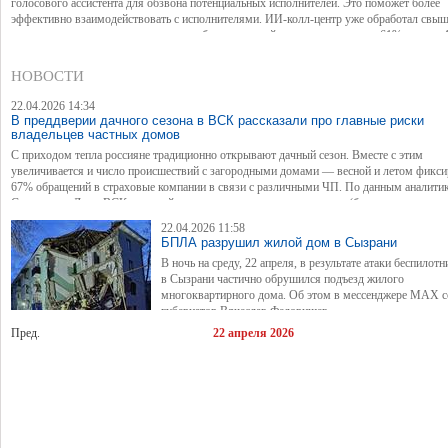
голосового ассистента для обзвона потенциальных исполнителей. Это поможет более
эффективно взаимодействовать с исполнителями. ИИ-колл-центр уже обработал свыш
заявок за год, а также демонстрирует более высокий уровень дозвона — 61% против 
живого колл-центра.
НОВОСТИ
22.04.2026 14:34
В преддверии дачного сезона в ВСК рассказали про главные риски
владельцев частных домов
С приходом тепла россияне традиционно открывают дачный сезон. Вместе с этим
увеличивается и число происшествий с загородными домами — весной и летом фикси
67% обращений в страховые компании в связи с различными ЧП. По данным аналити
Страхового Дома ВСК, главный риск для дачников — это пожары (больше трети стра
событий в компании). При этом стоимость страховки для дачи (с пересчетом на ежем
22.04.2026 11:58
выплаты) сопоставима с покупкой двух упаковок углей для мангала.
БПЛА разрушил жилой дом в Сызрани
В ночь на среду, 22 апреля, в результате атаки беспило
в Сызрани частично обрушился подъезд жилого
многоквартирного дома. Об этом в мессенджере МАХ 
губернатор Вячеслав Федорищев.
Пред.
22 апреля 2026