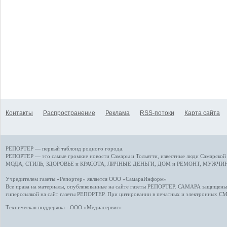
Контакты
Распространение
Реклама
RSS-потоки
Карта сайта
РЕПОРТЕР — первый таблоид родного города.
РЕПОРТЕР — это
самые громкие новости
Самары и Тольятти,
известные люди
Самарской 
МОДА, СТИЛЬ
,
ЗДОРОВЬЕ и КРАСОТА
,
ЛИЧНЫЕ ДЕНЬГИ
,
ДОМ и РЕМОНТ
,
МУЖЧИН
Учредителем газеты «Репортер» является ООО «СамараИнформ»
Все права на материалы, опубликованные на сайте газеты
РЕПОРТЕР
. САМАРА защищены. 
гиперссылкой на сайт газеты РЕПОРТЕР. При цитировании в печатных и электронных С
Техническая поддержка - ООО «Медиасервис»