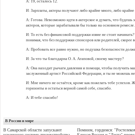
А: 19, осталось 12.
И: Зарплаты, актеры получают либо крайне много, либо крайне 
А: Готова. Невозможно идти в актерское и думать, что будешь 
актеров, которые зарабатывали бы только на основном ремесле.
И: То есть без финансовой поддержки извне не стоит начинать
понимая, что без поддержки спонсоров или родителей, скорее вс
А: Пробовать все равно нужно, но подушка безопасности долж
И: За что ты благодарна О. А. Агаповой, своему мастеру?
А: Она находит рычаги давления и помощи, чтобы получить ма
заслуженный артист Российской Федерации, и ты не можешь не 
И: Мне ничего не остаётся, кроме как пожелать тебе успехов.
горизонты и остаться верной самой себе, спасибо.
А: И тебе спасибо!
В России и мире
В Самарской области запускают
Помним, гордимся: "Ростелеко
усиленную систему трудоустройства
Единая Россия и "Леста" прове