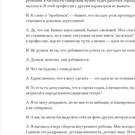
регионам, в частности самарским, нужно будет работать гораз
пытаться. В этой профессии с другим характером не выжить.
И: К слову о "пробиться" — бывает, что на одну роль претендую
становится довольно агрессивной.
А: Да, это так. Бывает агрессивной, бывает скользкой. Мое счас
не сталкивалась, но в таких ситуациях нужно иметь "железную
в профессию, идя по гуманному пути, а можно — идти по голов
И: Не думала ли ты, что добиваются успеха те, кто идет по гол
А: Думала, конечно, они добиваются.
И: Что ты будешь с этим делать?
А: Единственное, что я могу сделать — это идти не по головам 
И: То есть ты допускаешь, что к сорока годам, к пятидесяти,
актрисой в определенном самарском театре?
А: Я не могу загадывать, но во мне есть амбиции, и планироват
я не собираюсь.
И: А как ты могла бы выделить себя на фоне других актеров и а
А: Я пытаюсь в игре сберечь внутреннего ребенка. Мне всегда г
Сначала это раздражало: детская внешность, детское лицо. И оч