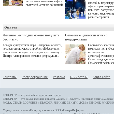
не только ароматным кофе и
способны перезагру
выпечкой, а также обширной
сферу здравоохран
оздоровительной
повысить доступнос
программой. Спортивный
качество медпомощ
дебют пришёлся на начало
развить сервисы
летнего сезона. Команда
превентивной меди
сети кофеен ввела активную
Однако сфера MedT
деятельность в жизни для
Он и она
сталкивается с
гостей и самарцев.
определенными бар
К ним можно отнес
Лечение бесплодия можно получить
Семейные ценности нужно
регуляторные огран
бесплатно
поддерживать
этические вопросы,
Каждая супружеская пара Самарской области,
Состоялось заседан
возникающие при ра
которая столкнулась с проблемой бесплодия,
комиссии при губер
данными пациентов
имеет право получить медицинскую помощь в
по вопросам
более динамичного 
Центре планирования семьи и репродукции.
демографического р
проникновения инн
Ее вел председатель
сегмент необходимо
Самарской губернс
отраслевое взаимод
Виктор Сазонов.
государства, медиц
клиник и страховых
компаний. Об этом
Контакты
Распространение
Реклама
RSS-потоки
Карта сайта
рассказала Ольга С
член Совета директ
Страхового Дома В
ходе сессии "Развит
медицинских техно
РЕПОРТЕР — первый таблоид родного города.
ключ к повышению
качества жизни" в 
РЕПОРТЕР — это
самые громкие новости
Самары и Тольятти,
известные люди
Самарской 
ПМЭФ 2025. В дис
МОДА, СТИЛЬ
,
ЗДОРОВЬЕ и КРАСОТА
,
ЛИЧНЫЕ ДЕНЬГИ
,
ДОМ и РЕМОНТ
,
МУЖЧИН
также приняли учас
Министр здравоохр
Учредителем газеты «Репортер» является ООО «СамараИнформ»
РФ Михаил Мурашк