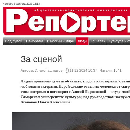
четверг, 6 августа 2026 12:13
Под лупой
Панорама
В России и мире
Люди
Кошелек
Культура и с
За сценой
Авторы:
Ильяс Ташматов
11.12.2024 10:37
Читали:
1541
Людям привычно думать об успехе, глядя в киноэкраны; с зам
любимыми актерами. Порой сложно отделить человека от сыгра
этом интервью я поговорил с Алисой Ларионовой — студенткой 
Самарском университете культуры, под руководством заслуже
Агаповой Ольги Алексеевны.