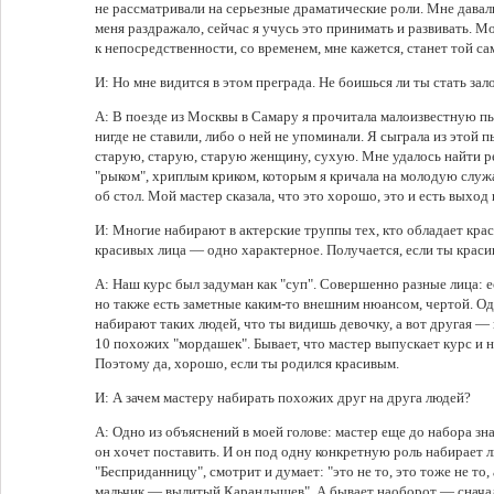
не рассматривали на серьезные драматические роли. Мне давал
меня раздражало, сейчас я учусь это принимать и развивать. М
к непосредственности, со временем, мне кажется, станет той с
И: Но мне видится в этом преграда. Не боишься ли ты стать за
А: В поезде из Москвы в Самару я прочитала малоизвестную пь
нигде не ставили, либо о ней не упоминали. Я сыграла из этой 
старую, старую, старую женщину, сухую. Мне удалось найти р
"рыком", хриплым криком, которым я кричала на молодую служан
об стол. Мой мастер сказала, что это хорошо, это и есть выход 
И: Многие набирают в актерские труппы тех, кто обладает кра
красивых лица — одно характерное. Получается, если ты краси
А: Наш курс был задуман как "суп". Совершенно разные лица: 
но также есть заметные каким-то внешним нюансом, чертой. Од
набирают таких людей, что ты видишь девочку, а вот другая — 
10 похожих "мордашек". Бывает, что мастер выпускает курс и н
Поэтому да, хорошо, если ты родился красивым.
И: А зачем мастеру набирать похожих друг на друга людей?
А: Одно из объяснений в моей голове: мастер еще до набора зн
он хочет поставить. И он под одну конкретную роль набирает 
"Бесприданницу", смотрит и думает: "это не то, это тоже не то, 
мальчик — вылитый Карандышев". А бывает наоборот — сначал