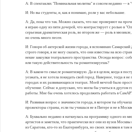
А: В спектаклях "Поминальная молитва" и совсем недавно — в "
И: Но вы студенты, и, как я понимаю, роли у вас небольшие.
А: Да, пока что так. Можно сказать, что нас проверяют на про
я играю одну из пяти дочерей, что контрастирует с ролью в "Ол
серьезная драматическая роль, во втором же — роль в мюзикле, 
но очень много песен.
И: Говоря об актерской жизни города, я вспоминаю Самарский Д
строго говоря, я не могу сказать, что они известны на всю стра
некие закоулки театрального пространства. Отсюда вопрос: со
или такую действительность ты романтизируешь?
А: В каком-то смысле романтизирую. Да и в целом, когда я пост
уезжать, я не хотела покидать свой город. Наверное, тогда я н
городах и их развивающихся театрах. Моей мечтой было просто
обучение. Сейчас я допускаю, что могла бы учиться в другом г
работы. Мне бы очень хотелось продолжить работать в СамАР
И: Развивая вопрос о значимости города, в котором ты обучаеш
прожекторы страны, если ты учишься не в Питере и не в Москве,
А: Буквально недавно я наткнулась на программку одного из мю
артистов и заметила, что практически все они из вузов Москвы 
из Саратова, кто-то из Екатеринбурга, но своих земляков я там 