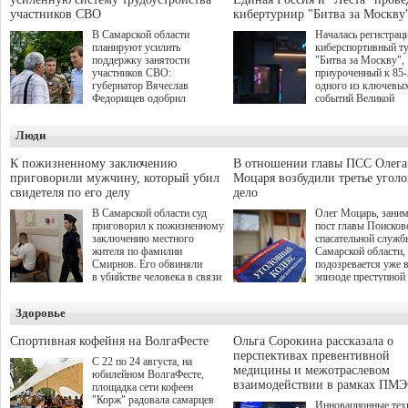
участников СВО
кибертурнир "Битва за Москву
В Самарской области
Началась регистрац
планируют усилить
киберспортивный т
поддержку занятости
"Битва за Москву",
участников СВО:
приуроченный к 85
губернатор Вячеслав
одного из ключевы
Федорищев одобрил
событий Великой
инициативы депутата
Отечественной войн
Самарской Губернской
Организаторами
Люди
Думы Александра
соревнования по он
Живайкина, направленные
игре "Мир танков"
на трудоустройство и более
выступили "Ростеле
К пожизненному заключению
В отношении главы ПСС Олега
спокойную адаптацию к
партия "Единая Рос
приговорили мужчину, который убил
Моцаря возбудили третье угол
мирной жизни.
игровая студия "Лес
свидетеля по его делу
дело
Музей Победы.
В Самарской области суд
Олег Моцарь, зани
приговорил к пожизненному
пост главы Поисков
заключению местного
спасательной служб
жителя по фамилии
Самарской области,
Смирнов. Его обвиняли
подозревается уже 
в убийстве человека в связи
эпизоде преступной
с выполнением
деятельности. Возб
им общественного долга.
третье уголовное де
Здоровье
о превышении полн
а сам он находится
Спортивная кофейня на ВолгаФесте
Ольга Сорокина рассказала о
перспективах превентивной
С 22 по 24 августа, на
медицины и межотраслевом
юбилейном ВолгаФесте,
взаимодействии в рамках ПМЭ
площадка сети кофеен
"Корж" радовала самарцев
Инновационные тех