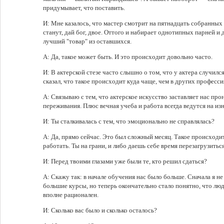
придумывает, что поставить.
И: Мне казалось, что мастер смотрит на пятнадцать собранных 
станут, дай бог, двое. Оттого и набирает однотипных парней и 
лучший "товар" из оставшихся.
А: Да, такое может быть. И это происходит довольно часто.
И: В актерской стезе часто слышно о том, что у актера случилс
сказал, что такое происходит куда чаще, чем в других професси
А: Связываю с тем, что актерское искусство заставляет нас пр
переживания. Плюс вечная учеба и работа всегда ведутся на из
И: Ты сталкивалась с тем, что эмоционально не справлялась?
А: Да, прямо сейчас. Это был сложный месяц. Такое происходит
работать. Ты на грани, и либо даешь себе время перезагрузитьс
И: Перед твоими глазами уже были те, кто решил сдаться?
А: Скажу так: в начале обучения нас было больше. Сначала я н
большие курсы, но теперь окончательно стало понятно, что лю
вполне рационален.
И: Сколько вас было и сколько осталось?