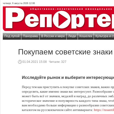
четверг, 6 августа 2026 12:06
Под лупой
Панорама
В России и мире
Люди
Кошелек
Культура и с
Покупаем советские знаки
01.04.2021 15:08
Читали:
327
Исследуйте рынок и выберите интересующие
Перед тем как приступить к покупке советских знаков, важно п
определить, какие именно знаки вас интересуют. Разнообразие с
может быть всё от значков, медалей и наград, до различных эм
историческое значение и популярность каждого типа знака, чт
вам необходимо больше информации о разнообразии советских 
каталогом на русскоязычном сайте антиквариата:
https://rusant