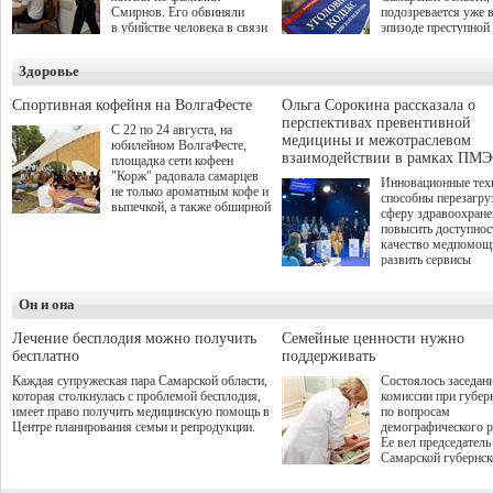
Смирнов. Его обвиняли
подозревается уже 
в убийстве человека в связи
эпизоде преступной
с выполнением
деятельности. Возб
им общественного долга.
третье уголовное де
Здоровье
о превышении полн
а сам он находится
Спортивная кофейня на ВолгаФесте
Ольга Сорокина рассказала о
перспективах превентивной
С 22 по 24 августа, на
медицины и межотраслевом
юбилейном ВолгаФесте,
взаимодействии в рамках ПМЭ
площадка сети кофеен
"Корж" радовала самарцев
Инновационные тех
не только ароматным кофе и
способны перезагру
выпечкой, а также обширной
сферу здравоохран
оздоровительной
повысить доступнос
программой. Спортивный
качество медпомощ
дебют пришёлся на начало
развить сервисы
летнего сезона. Команда
превентивной меди
сети кофеен ввела активную
Однако сфера MedT
деятельность в жизни для
Он и она
сталкивается с
гостей и самарцев.
определенными бар
К ним можно отнес
Лечение бесплодия можно получить
Семейные ценности нужно
регуляторные огран
бесплатно
поддерживать
этические вопросы,
Каждая супружеская пара Самарской области,
Состоялось заседан
возникающие при ра
которая столкнулась с проблемой бесплодия,
комиссии при губер
данными пациентов
имеет право получить медицинскую помощь в
по вопросам
более динамичного 
Центре планирования семьи и репродукции.
демографического р
проникновения инн
Ее вел председатель
сегмент необходимо
Самарской губернс
отраслевое взаимод
Виктор Сазонов.
государства, медиц
клиник и страховых