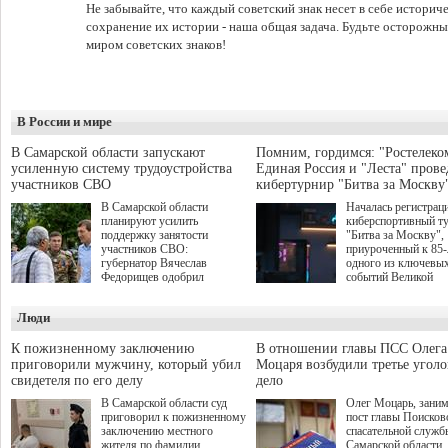
Не забывайте, что каждый советский знак несет в себе истори
сохранение их истории - наша общая задача. Будьте осторожн
миром советских знаков!
В России и мире
В Самарской области запускают
Помним, гордимся: "Ростелеко
усиленную систему трудоустройства
Единая Россия и "Леста" прове
участников СВО
кибертурнир "Битва за Москву
В Самарской области
Началась регистрац
планируют усилить
киберспортивный т
поддержку занятости
"Битва за Москву",
участников СВО:
приуроченный к 85
губернатор Вячеслав
одного из ключевы
Федорищев одобрил
событий Великой
инициативы депутата
Отечественной войн
Самарской Губернской
Организаторами
Люди
Думы Александра
соревнования по он
Живайкина, направленные
игре "Мир танков"
на трудоустройство и более
выступили "Ростеле
К пожизненному заключению
В отношении главы ПСС Олега
спокойную адаптацию к
партия "Единая Рос
приговорили мужчину, который убил
Моцаря возбудили третье угол
мирной жизни.
игровая студия "Лес
свидетеля по его делу
дело
Музей Победы.
В Самарской области суд
Олег Моцарь, зани
приговорил к пожизненному
пост главы Поисков
заключению местного
спасательной служб
жителя по фамилии
Самарской области,