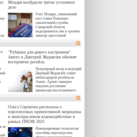
target="_blank">"Холод"</a>
ил
о.
Моцаря возбудили третье уголовное
(18+) останется только на
дело
экране — весь август по
н,
Олег Моцарь, занимавший
четвергам продолжат
а
ому
пост главы Поисково-
выходить новые эпизоды
к,
спасательной службы
сериала, в котором
ьма
Самарской области,
беспощадным возмездием в
подозревается уже в третьем
духе графа Монте-Кристо
язи
эпизоде преступной
занимается наша
деятельности. Возбуждено
современница.
 а
третье уголовное дело
в,
о превышении полномочий,
ут
"Рубашка для дикого настроения":
а сам он находится в СИЗО.
ия
Авито и Дмитрий Журавлев обновят
й.
восприятие ресейла
в
т
Популярный актер и ведущий
"И
нный
Дмитрий Журавлёв станет
амбассадором ресейла на
а
Авито. Артист намерен
показать россиянам
преимущества вторичного
а до
рынка и сделать покупку
товаров с историей нормой
ло
для современного и умного
Ольга Сорокина рассказала о
человека.
перспективах превентивной медицины
и межотраслевом взаимодействии в
рамках ПМЭФ 2025
в не
Инновационные технологии
способны перезагрузить
ной