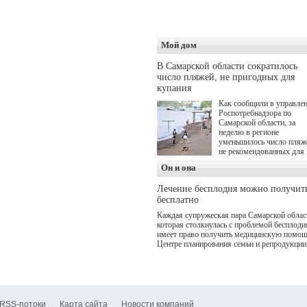
оздоровительной
программой. Спортивны
дебют пришёлся на начал
летнего сезона. Команда 
кофеен ввела активную
Мой дом
деятельность в жизни для
гостей и самарцев.
В Самарской области сократилось
число пляжей, не пригодных для
купания
Как сообщили в управле
Роспотребнадзора по
Самарской области, за
неделю в регионе
уменьшилось число пляж
не рекомендованных для
купания.
Он и она
Лечение бесплодия можно получит
бесплатно
Каждая супружеская пара Самарской облас
которая столкнулась с проблемой бесплоди
имеет право получить медицинскую помощ
Центре планирования семьи и репродукции
RSS-потоки
Карта сайта
Новости компаний