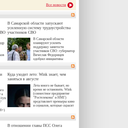
Все новости
В Самарской области запускают
усиленную систему трудоустройства
СВО
участников СВО
В Самарской области
ндр
планируют усилить
поддержку занятости
участников СВО: губернатор
ков
Вячеслав Федорищев
одобрил инициативы
ые
депутата Самарской
Губернской Думы
Александра Живайкина,
ли
Куда уходит лето: Wink знает, чем
ям
направленные на
я
заняться в августе
трудоустройство и более
спокойную адаптацию к
Лета много не бывает, но
мирной жизни.
время не остановить. Wink
ого
(совместное предприятие
<a
"Ростелекома" и НМГ)
/rytsari-
представляет премьеры кино
6"
и сериалов, которые скрасят
удлиняющиеся вечера
18+)
последнего летнего месяца. И
ink
пусть <a
href="https://wink.ru/series/kholod-
о
В отношении главы ПСС Олега
year-2026"