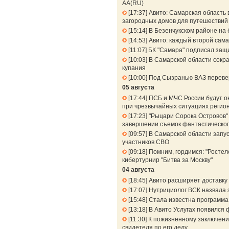
АА(RU)
17:37
Авито: Самарская область 
загородных домов для путешествий 
15:14
В Безенчукском районе на 
14:53
Авито: каждый второй сама
11:07
БК "Самара" подписал защ
10:03
В Самарской области сокра
купания
10:00
Под Сызранью ВАЗ перевер
05 августа
17:44
ПСБ и МЧС России будут о
при чрезвычайных ситуациях регио
17:23
"Рыцари Сорока Островов" 
завершении съемок фантастическог
09:57
В Самарской области запу
участников СВО
09:18
Помним, гордимся: "Ростел
кибертурнир "Битва за Москву"
04 августа
18:45
Авито расширяет доставку 
17:07
Нутрициолог ВСК назвала 
15:48
Стала известна программа
13:18
В Авито Услугах появился 
11:30
К пожизненному заключени
свидетеля по его делу