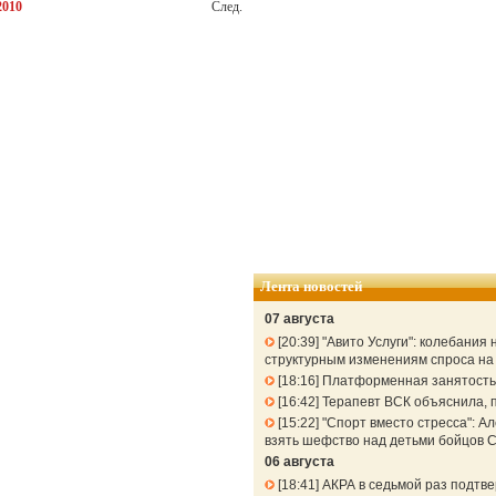
2010
След.
Лента новостей
07 августа
20:39
"Авито Услуги": колебания
структурным изменениям спроса н
18:16
Платформенная занятость: 
16:42
Терапевт ВСК объяснила, п
15:22
"Спорт вместо стресса": 
взять шефство над детьми бойцов 
06 августа
18:41
АКРА в седьмой раз подтв