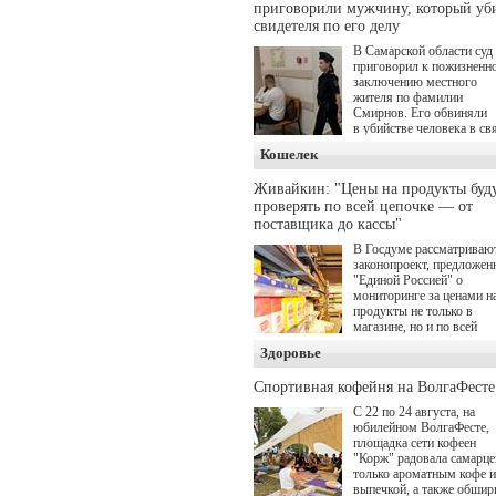
приговорили мужчину, который уб
романа Сергея Лукьяненк
Главные роли в проекте
свидетеля по его делу
исполнили Артем Кошма
В Самарской области суд
Полина Гухман, Вероник
приговорил к пожизненн
Устимова, Олег Савостю
заключению местного
Святослав Рогожан, Куз
жителя по фамилии
Котрелёв, Никита
Смирнов. Его обвиняли
Кологривый, Елисей
в убийстве человека в св
Чучилин, Александра
с выполнением
Нестерова, Ника Жукова,
Кошелек
им общественного долга.
также Михаил Пореченко
Александр Обласов,
Живайкин: "Цены на продукты буд
Дмитрий Куличков и Юл
проверять по всей цепочке — от
Волкова в роли родителе
поставщика до кассы"
Режиссер-постановщик
проекта — Егор Чичкано
В Госдуме рассматриваю
(сериалы "Комбинация", 
законопроект, предложе
снова здравствуйте!").
"Единой Россией" о
мониторинге за ценами н
продукты не только в
магазине, но и по всей
цепочке — от поставщик
Здоровье
кассы. Чтобы в момент
резкого подорожания бы
Спортивная кофейня на ВолгаФесте
понятно, где именно цена
"поехала" вверх и кто её
С 22 по 24 августа, на
разогнал.
юбилейном ВолгаФесте,
площадка сети кофеен
"Корж" радовала самарце
только ароматным кофе и
выпечкой, а также обшир