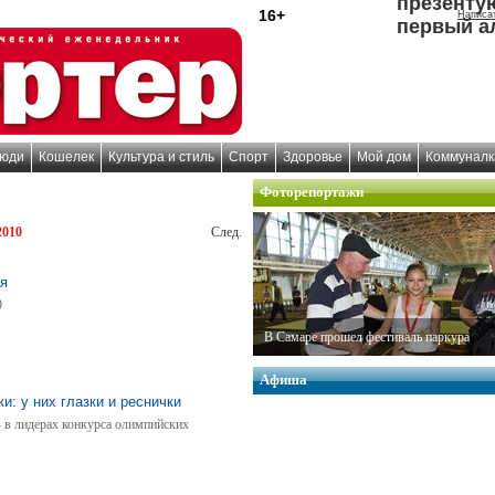
презенту
16+
Написа
первый а
юди
Кошелек
Культура и стиль
Спорт
Здоровье
Мой дом
Коммуналк
Фоторепортажи
2010
След.
ля
9
В Самаре прошел фестиваль паркура
Афиша
и: у них глазки и реснички
 в лидерах конкурса олимпийских