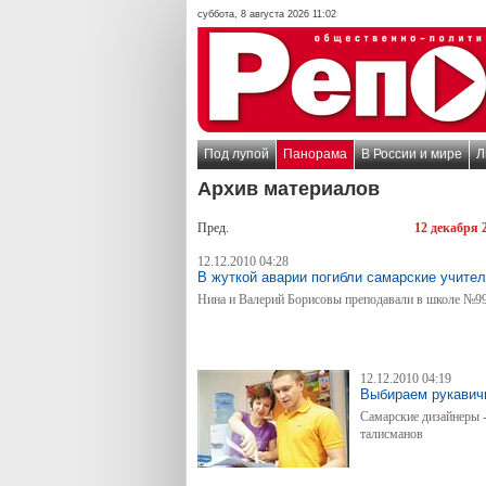
суббота, 8 августа 2026 11:02
Под лупой
Панорама
В России и мире
Л
Архив материалов
Пред.
12 декабря 
12.12.2010 04:28
В жуткой аварии погибли самарские учите
Нина и Валерий Борисовы преподавали в школе №9
12.12.2010 04:19
Выбираем рукавичк
Самарские дизайнеры -
талисманов