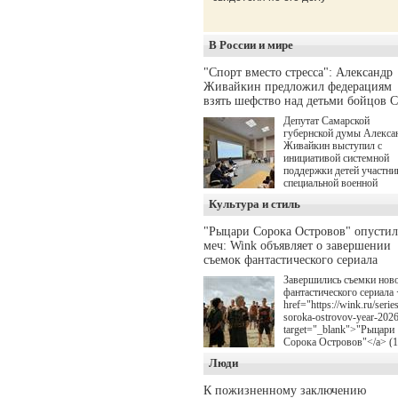
В России и мире
"Спорт вместо стресса": Александр
Живайкин предложил федерациям
взять шефство над детьми бойцов 
Депутат Самарской
губернской думы Алекса
Живайкин выступил с
инициативой системной
поддержки детей участни
специальной военной
операции через спортивн
Культура и стиль
секции. Он озвучил ее на
стратегической сессии
"Рыцари Сорока Островов" опусти
"Помощь фронту и семь
меч: Wink объявляет о завершении
участников СВО", котора
прошла в Отрадном 7
съемок фантастического сериала
августа.
Завершились съемки нов
фантастического сериала 
href="https://wink.ru/series
soroka-ostrovov-year-202
target="_blank">"Рыцари
Сорока Островов"</a> (
для онлайн-кинотеатра W
Люди
(совместное предприятие
"Ростелекома" и НМГ) п
К пожизненному заключению
мотивам одноименного