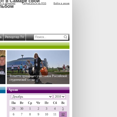
ют в Самаре свой
ть в редакцию
Подписаться на RSS
Войти в архив
льбом
а
Репортер TV
Тольятти принимает участников Российской
студенческой весны
Архив
Пн
Вт
Ср
Чт
Пт
Сб
Вс
29
30
1
2
3
4
5
6
7
8
9
10
11
12