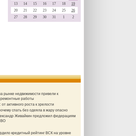
13
14
15
16
17
18
19
20
21
22
23
24
25
26
27
28
29
30
31
1
2
 на рынке недвижимости привели к
а ремонтные работы
от активного роста к зрелости
очему спать без одеяла в жару опасно
Александр Живайкин предложил федерациям
СВО
ердило кредитный рейтинг ВСК на уровне