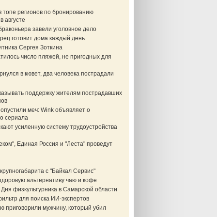
в топе регионов по бронированию
в августе
браконьера завели уголовное дело
рец готовит дома каждый день
итника Сергея Зоткина
тилось число пляжей, не пригодных для
нулся в кювет, два человека пострадали
казывать поддержку жителям пострадавших
нов
опустили меч: Wink объявляет о
о сериала
скают усиленную систему трудоустройства
еком", Единая Россия и "Леста" проведут
крупногабарита с "Байкал Сервис"
здоровую альтернативу чаю и кофе
 Дня физкультурника в Самарской области
фильтр для поиска ИИ-экспертов
ю приговорили мужчину, который убил