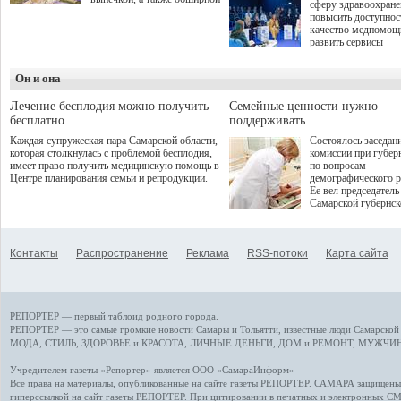
сферу здравоохран
оздоровительной
повысить доступнос
программой. Спортивный
качество медпомощ
дебют пришёлся на начало
развить сервисы
летнего сезона. Команда
превентивной меди
сети кофеен ввела активную
Однако сфера MedT
деятельность в жизни для
Он и она
сталкивается с
гостей и самарцев.
определенными бар
К ним можно отнес
Лечение бесплодия можно получить
Семейные ценности нужно
регуляторные огран
бесплатно
поддерживать
этические вопросы,
Каждая супружеская пара Самарской области,
Состоялось заседан
возникающие при ра
которая столкнулась с проблемой бесплодия,
комиссии при губер
данными пациентов
имеет право получить медицинскую помощь в
по вопросам
более динамичного 
Центре планирования семьи и репродукции.
демографического р
проникновения инн
Ее вел председатель
сегмент необходимо
Самарской губернс
отраслевое взаимод
Виктор Сазонов.
государства, медиц
клиник и страховых
компаний. Об этом
Контакты
Распространение
Реклама
RSS-потоки
Карта сайта
рассказала Ольга С
член Совета директ
Страхового Дома В
ходе сессии "Развит
медицинских техно
РЕПОРТЕР — первый таблоид родного города.
ключ к повышению
качества жизни" в 
РЕПОРТЕР — это
самые громкие новости
Самары и Тольятти,
известные люди
Самарской 
ПМЭФ 2025. В дис
МОДА, СТИЛЬ
,
ЗДОРОВЬЕ и КРАСОТА
,
ЛИЧНЫЕ ДЕНЬГИ
,
ДОМ и РЕМОНТ
,
МУЖЧИН
также приняли учас
Министр здравоохр
Учредителем газеты «Репортер» является ООО «СамараИнформ»
РФ Михаил Мурашк
Все права на материалы, опубликованные на сайте газеты
РЕПОРТЕР
. САМАРА защищены. 
представители
гиперссылкой на сайт газеты РЕПОРТЕР. При цитировании в печатных и электронных С