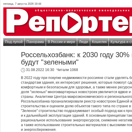
пятница, 7 августа 2026 19:44
Под лупой
Панорама
В России и мире
Люди
Кошелек
Культура и с
Россельхозбанк: к 2030 году 30%
будут "зелеными"
31.08.2022 16:30
Читали 1068
В 2022 году при покупке недвижимости россияне стали уделять 
стандартам здания, их интересуют решения, которые помогут сд
комфортным и безопасным для здоровья, а также менее ресурсно
доля "зеленых" многоквартирных новостроек увеличится вдвое и 
страны. Аналитики Центра макроэкономического и региональног
Россельхозбанка проанализировали реестр новостроек Единой
строительства и оценили долю объектов такого типа по стране в
"Зеленое" строительство подразумевает особый подход как к про
и к дальнейшей эксплуатации зданий. К основным принципам так
рациональное использование энергоресурсов, снижение негатив
а также использование строительных материалов с высокими п
и энергосбережения.