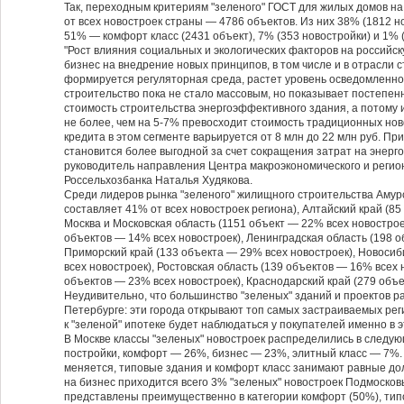
Так, переходным критериям "зеленого" ГОСТ для жилых домов н
от всех новостроек страны — 4786 объектов. Из них 38% (1812 н
51% — комфорт класс (2431 объект), 7% (353 новостройки) и 1% (
"Рост влияния социальных и экологических факторов на российс
бизнес на внедрение новых принципов, в том числе и в отрасли с
формируется регуляторная среда, растет уровень осведомленнос
строительство пока не стало массовым, но показывает постепен
стоимость строительства энергоэффективного здания, а потому 
не более, чем на 5-7% превосходит стоимость традиционных нов
кредита в этом сегменте варьируется от 8 млн до 22 млн руб. Пр
становится более выгодной за счет сокращения затрат на энер
руководитель направления Центра макроэкономического и регио
Россельхозбанка Наталья Худякова.
Среди лидеров рынка "зеленого" жилищного строительства Амурск
составляет 41% от всех новостроек региона), Алтайский край (85
Москва и Московская область (1151 объект — 22% всех новострое
объектов — 14% всех новостроек), Ленинградская область (198 о
Приморский край (133 объекта — 29% всех новостроек), Новосиб
всех новостроек), Ростовская область (139 объектов — 16% всех 
объектов — 23% всех новостроек), Краснодарский край (279 объе
Неудивительно, что большинство "зеленых" зданий и проектов р
Петербурге: эти города открывают топ самых застраиваемых ре
к "зеленой" ипотеке будет наблюдаться у покупателей именно в э
В Москве классы "зеленых" новостроек распределились в след
постройки, комфорт — 26%, бизнес — 23%, элитный класс — 7%.
меняется, типовые здания и комфорт класс занимают равные доли
на бизнес приходится всего 3% "зеленых" новостроек Подмосков
представлены преимущественно в категории комфорт (50%), ти