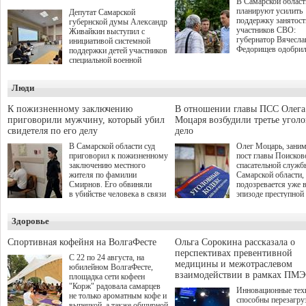
В Самарской област
планируют усилить
Депутат Самарской
поддержку занятост
губернской думы Александр
участников СВО:
Живайкин выступил с
губернатор Вячесла
инициативой системной
Федорищев одобри
поддержки детей участников
инициативы депутат
специальной военной
Самарской Губернс
операции через спортивные
Думы Александра
секции. Он озвучил ее на
Люди
Живайкина, направ
стратегической сессии
на трудоустройство 
"Помощь фронту и семьям
спокойную адаптац
участников СВО", которая
К пожизненному заключению
В отношении главы ПСС Олега
мирной жизни.
прошла в Отрадном 7
приговорили мужчину, который убил
Моцаря возбудили третье угол
августа.
свидетеля по его делу
дело
В Самарской области суд
Олег Моцарь, зани
приговорил к пожизненному
пост главы Поисков
заключению местного
спасательной служб
жителя по фамилии
Самарской области,
Смирнов. Его обвиняли
подозревается уже 
в убийстве человека в связи
эпизоде преступной
с выполнением
деятельности. Возб
им общественного долга.
третье уголовное де
Здоровье
о превышении полн
а сам он находится
Спортивная кофейня на ВолгаФесте
Ольга Сорокина рассказала о
перспективах превентивной
С 22 по 24 августа, на
медицины и межотраслевом
юбилейном ВолгаФесте,
взаимодействии в рамках ПМЭ
площадка сети кофеен
"Корж" радовала самарцев
Инновационные тех
не только ароматным кофе и
способны перезагру
выпечкой, а также обширной