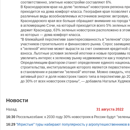
соответственно, элитные новостройки составляют 6%.
В Краснодарском крае на долю "зеленых" новостроек региона пр
приходится на дома комфорт-класса. География края позволяет 
различные виды возобновляемых источников энергии: ветровую,
Краснодарского края все больше обращают внимание на города 
в агломерацию Сочи, на который приходится всего 5% зеленых но
держит Краснодар, 63% зеленых новостроек расположено в этом
из которых — дома комфорт-класса.
"В ближайшей перспективе заинтересованность в "зеленом" стро
участников строительного и финансового рынка. Спрос заемщико
к "зеленой" ипотеке может вырасти за счет снижения кредитной 
взноса. Льготные условия зеленой ипотеки и новые программы г
увеличить интерес к зеленому рынку недвижимости как у покупате
Определяющим фактором станет определение единого национал
строительства, институализация которого является первостеп
в становлении и развитии "зеленой" ипотеки. Можно ожидать, ч
активный рост и доля новостроек такого типа в перспективе до 2
до 30% от всех новостроек страны", — добавила Наталья Худяко
Новости
Назад.
31 августа 2022
16:30
Россельхозбанк: к 2030 году 30% новостроек в России будут "зелен
16:29
"Игристые" туры набирают популярность у агропутешественников в