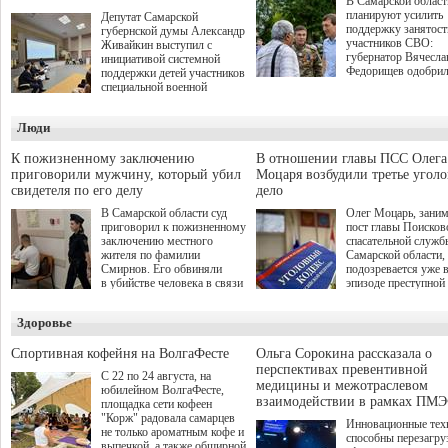
В Самарской област
планируют усилить
Депутат Самарской
поддержку занятост
губернской думы Александр
участников СВО:
Живайкин выступил с
губернатор Вячесла
инициативой системной
Федорищев одобри
поддержки детей участников
инициативы депутат
специальной военной
Самарской Губернс
операции через спортивные
Думы Александра
секции. Он озвучил ее на
Люди
Живайкина, направ
стратегической сессии
на трудоустройство 
"Помощь фронту и семьям
спокойную адаптац
участников СВО", которая
К пожизненному заключению
В отношении главы ПСС Олега
мирной жизни.
прошла в Отрадном 7
приговорили мужчину, который убил
Моцаря возбудили третье угол
августа.
свидетеля по его делу
дело
В Самарской области суд
Олег Моцарь, зани
приговорил к пожизненному
пост главы Поисков
заключению местного
спасательной служб
жителя по фамилии
Самарской области,
Смирнов. Его обвиняли
подозревается уже 
в убийстве человека в связи
эпизоде преступной
с выполнением
деятельности. Возб
им общественного долга.
третье уголовное де
Здоровье
о превышении полн
а сам он находится
Спортивная кофейня на ВолгаФесте
Ольга Сорокина рассказала о
перспективах превентивной
С 22 по 24 августа, на
медицины и межотраслевом
юбилейном ВолгаФесте,
взаимодействии в рамках ПМЭ
площадка сети кофеен
"Корж" радовала самарцев
Инновационные тех
не только ароматным кофе и
способны перезагру
выпечкой, а также обширной