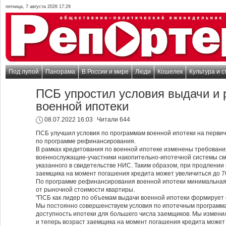
пятница, 7 августа 2026 17:29
Под лупой
Панорама
В России и мире
Люди
Кошелек
Культура и с
ПСБ упростил условия выдачи и
военной ипотеки
08.07.2022 16:03
Читали 644
ПСБ улучшил условия по программам военной ипотеки на первич
по программе рефинансирования.
В рамках кредитования по военной ипотеке изменены требования
военнослужащие-участники накопительно-ипотечной системы смо
указанного в свидетельстве НИС. Таким образом, при продлении
заемщика на момент погашения кредита может увеличиться до 70
По программе рефинансирования военной ипотеки минимальная 
от рыночной стоимости квартиры.
"ПСБ как лидер по объемам выдачи военной ипотеки формирует 
Мы постоянно совершенствуем условия по ипотечным программа
доступность ипотеки для большего числа заемщиков. Мы изменил
и теперь возраст заемщика на момент погашения кредита может у