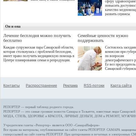
сферу здравоохран
оздоровительной
повысить доступнос
программой. Спортивный
качество медпомощ
дебют пришёлся на начало
развить сервисы
летнего сезона. Команда
превентивной меди
сети кофеен ввела активную
Однако сфера MedT
деятельность в жизни для
Он и она
сталкивается с
гостей и самарцев.
определенными бар
К ним можно отнес
Лечение бесплодия можно получить
Семейные ценности нужно
регуляторные огран
бесплатно
поддерживать
этические вопросы,
Каждая супружеская пара Самарской области,
Состоялось заседан
возникающие при ра
которая столкнулась с проблемой бесплодия,
комиссии при губер
данными пациентов
имеет право получить медицинскую помощь в
по вопросам
более динамичного 
Центре планирования семьи и репродукции.
демографического р
проникновения инн
Ее вел председатель
сегмент необходимо
Самарской губернс
отраслевое взаимод
Виктор Сазонов.
государства, медиц
клиник и страховых
компаний. Об этом
Контакты
Распространение
Реклама
RSS-потоки
Карта сайта
рассказала Ольга С
член Совета директ
Страхового Дома В
ходе сессии "Развит
медицинских техно
РЕПОРТЕР — первый таблоид родного города.
ключ к повышению
качества жизни" в 
РЕПОРТЕР — это
самые громкие новости
Самары и Тольятти,
известные люди
Самарской 
ПМЭФ 2025. В дис
МОДА, СТИЛЬ
,
ЗДОРОВЬЕ и КРАСОТА
,
ЛИЧНЫЕ ДЕНЬГИ
,
ДОМ и РЕМОНТ
,
МУЖЧИН
также приняли учас
Министр здравоохр
Учредителем газеты «Репортер» является ООО «СамараИнформ»
РФ Михаил Мурашк
Все права на материалы, опубликованные на сайте газеты
РЕПОРТЕР
. САМАРА защищены. 
представители
гиперссылкой на сайт газеты РЕПОРТЕР. При цитировании в печатных и электронных С