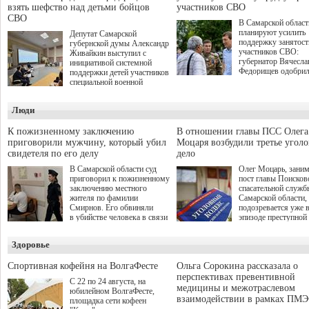
взять шефство над детьми бойцов
участников СВО
СВО
В Самарской област
планируют усилить
Депутат Самарской
поддержку занятост
губернской думы Александр
участников СВО:
Живайкин выступил с
губернатор Вячесла
инициативой системной
Федорищев одобри
поддержки детей участников
инициативы депутат
специальной военной
Самарской Губернс
операции через спортивные
Думы Александра
секции. Он озвучил ее на
Люди
Живайкина, направ
стратегической сессии
на трудоустройство 
"Помощь фронту и семьям
спокойную адаптац
участников СВО", которая
К пожизненному заключению
В отношении главы ПСС Олега
мирной жизни.
прошла в Отрадном 7
приговорили мужчину, который убил
Моцаря возбудили третье угол
августа.
свидетеля по его делу
дело
В Самарской области суд
Олег Моцарь, зани
приговорил к пожизненному
пост главы Поисков
заключению местного
спасательной служб
жителя по фамилии
Самарской области,
Смирнов. Его обвиняли
подозревается уже 
в убийстве человека в связи
эпизоде преступной
с выполнением
деятельности. Возб
им общественного долга.
третье уголовное де
Здоровье
о превышении полн
а сам он находится
Спортивная кофейня на ВолгаФесте
Ольга Сорокина рассказала о
перспективах превентивной
С 22 по 24 августа, на
медицины и межотраслевом
юбилейном ВолгаФесте,
взаимодействии в рамках ПМЭ
площадка сети кофеен