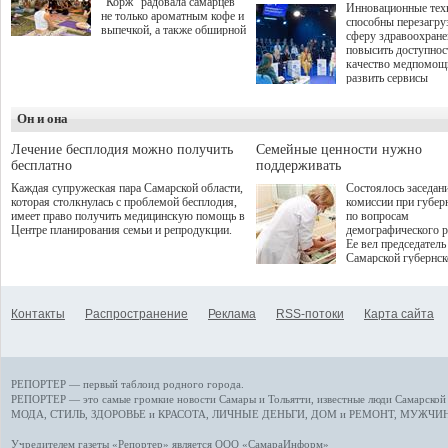
"Корж" радовала самарцев
Инновационные тех
не только ароматным кофе и
способны перезагру
выпечкой, а также обширной
сферу здравоохран
оздоровительной
повысить доступнос
программой. Спортивный
качество медпомощ
дебют пришёлся на начало
развить сервисы
летнего сезона. Команда
превентивной меди
сети кофеен ввела активную
Однако сфера MedT
деятельность в жизни для
Он и она
сталкивается с
гостей и самарцев.
определенными бар
К ним можно отнес
Лечение бесплодия можно получить
Семейные ценности нужно
регуляторные огран
бесплатно
поддерживать
этические вопросы,
Каждая супружеская пара Самарской области,
Состоялось заседан
возникающие при ра
которая столкнулась с проблемой бесплодия,
комиссии при губер
данными пациентов
имеет право получить медицинскую помощь в
по вопросам
более динамичного 
Центре планирования семьи и репродукции.
демографического р
проникновения инн
Ее вел председатель
сегмент необходимо
Самарской губернс
отраслевое взаимод
Виктор Сазонов.
государства, медиц
клиник и страховых
компаний. Об этом
Контакты
Распространение
Реклама
RSS-потоки
Карта сайта
рассказала Ольга С
член Совета директ
Страхового Дома В
ходе сессии "Развит
медицинских техно
РЕПОРТЕР — первый таблоид родного города.
ключ к повышению
качества жизни" в 
РЕПОРТЕР — это
самые громкие новости
Самары и Тольятти,
известные люди
Самарской 
ПМЭФ 2025. В дис
МОДА, СТИЛЬ
,
ЗДОРОВЬЕ и КРАСОТА
,
ЛИЧНЫЕ ДЕНЬГИ
,
ДОМ и РЕМОНТ
,
МУЖЧИН
также приняли учас
Министр здравоохр
Учредителем газеты «Репортер» является ООО «СамараИнформ»