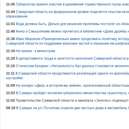
11:45
Губернатор принял участие в церемонии торжественного пуска но
11:44
Самарская область на федеральном уровне поделится опытом нез
образования
11:41
Вода должна быть. Деньги для решения проблемы поступят из обл
11:40
Книгу о Смышляевке можно прочитать в библиотеке «Дома дружбы 
11:36
Иван Миронов:«Принципиально важно продолжать политику, котору
Самарской области по поддержке воинских частей и оказанию им шефск
11:34
На прием - к министрам
11:20
В департаменте труда и занятости населения Самарской области ра
11:16
Станислав Казарин: «Актуальность баз данных становится жизнен
11:11
В Самарской области продолжается реализация одного из крупней
застройки
11:09
На конкурс «Двор, в котором мы живем», организованный областны
11:03
В Самаре пройдет коллегия губернского министерства транспорта, 
11:02
Правительство Самарской области и авиабаза «Энгельс» подпишут
08:18
В Самаре на ул. Потапова сгорели два частных дома и автомобиль