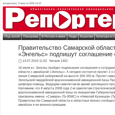
воскресенье, 9 августа 2026 14:15
Под лупой
Панорама
В России и мире
Люди
Кошелек
Культура и с
Правительство Самарской област
«Энгельс» подпишут соглашение 
14.07.2010 11:02
Читали 1302
16 июля в г. Энгельс пройдет подписания соглашения о сотрудн
области с авиабазой «Энгельс». А сегодня состоится пролет 2-х
линии Самарской набережной на высоте 300-350 м. Пролет самол
Энгельской гвардейской краснознаменной авиационной базы Пра
шефскую помощь. Ведущим самолетом во время зрелищного про
Напомним, что 8 августа 2008 года 2-м самолетам стратегическо
краснознаменной авиационной базы по инициативе Губернатора 
присвоены имена: «Самара» (Ту-95МС) и «Николай Кузнецов» (Ту
Правительство Самарской области и областные бизнес-сообще
авиабазе и ее военнослужащим.