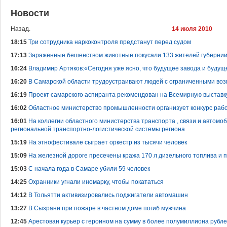
Новости
Назад.
14 июля 2010
18:15
Три сотрудника наркоконтроля предстанут перед судом
17:13
Зараженные бешенством животные покусали 133 жителей губерни
16:24
Владимир Артяков:«Сегодня уже ясно, что будущее завода и будуще
16:20
В Самарской области трудоустраивают людей с ограниченными во
16:19
Проект самарского аспиранта рекомендован на Всемирную выставк
16:02
Областное министерство промышленности организует конкурс раб
16:01
На коллегии областного министерства транспорта , связи и автом
региональной транспортно-логистической системы региона
15:19
На этнофестивале сыграет оркестр из тысячи человек
15:09
На железной дороге пресечены кража 170 л дизельного топлива и 
15:03
С начала года в Самаре убили 59 человек
14:25
Охранники угнали иномарку, чтобы покататься
14:12
В Тольятти активизировались поджигатели автомашин
13:27
В Сызрани при пожаре в частном доме погиб мужчина
12:45
Арестован курьер с героином на сумму в более полумиллиона рубл