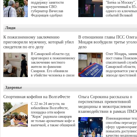
поддержку занятости
"Битва за Москву",
участников СВО:
приуроченный к 85
губернатор Вячеслав
одного из ключевы
Федорищев одобрил
событий Великой
инициативы депутата
Отечественной войн
Самарской Губернской
Организаторами
Люди
Думы Александра
соревнования по он
Живайкина, направленные
игре "Мир танков"
на трудоустройство и более
выступили "Ростеле
К пожизненному заключению
В отношении главы ПСС Олега
спокойную адаптацию к
партия "Единая Рос
приговорили мужчину, который убил
Моцаря возбудили третье угол
мирной жизни.
игровая студия "Лес
свидетеля по его делу
дело
Музей Победы.
В Самарской области суд
Олег Моцарь, зани
приговорил к пожизненному
пост главы Поисков
заключению местного
спасательной служб
жителя по фамилии
Самарской области,
Смирнов. Его обвиняли
подозревается уже 
в убийстве человека в связи
эпизоде преступной
с выполнением
деятельности. Возб
им общественного долга.
третье уголовное де
Здоровье
о превышении полн
а сам он находится
Спортивная кофейня на ВолгаФесте
Ольга Сорокина рассказала о
перспективах превентивной
С 22 по 24 августа, на
медицины и межотраслевом
юбилейном ВолгаФесте,
взаимодействии в рамках ПМЭ
площадка сети кофеен
"Корж" радовала самарцев
Инновационные тех
не только ароматным кофе и
способны перезагру
выпечкой, а также обширной
сферу здравоохран
оздоровительной
повысить доступнос
программой. Спортивный
качество медпомощ