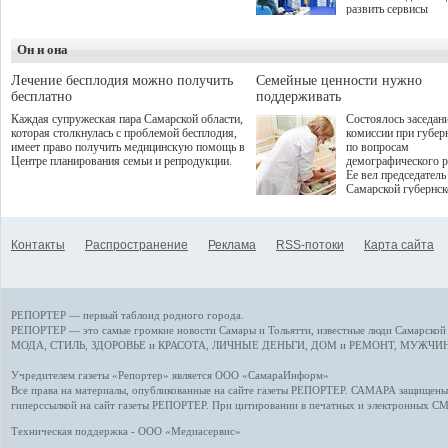
дебют пришёлся на начало
развить сервисы
летнего сезона. Команда
превентивной меди
сети кофеен ввела активную
Однако сфера MedT
деятельность в жизни для
Он и она
сталкивается с
гостей и самарцев.
определенными бар
К ним можно отнес
Лечение бесплодия можно получить
Семейные ценности нужно
регуляторные огран
бесплатно
поддерживать
этические вопросы,
Каждая супружеская пара Самарской области,
Состоялось заседан
возникающие при ра
которая столкнулась с проблемой бесплодия,
комиссии при губер
данными пациентов
имеет право получить медицинскую помощь в
по вопросам
более динамичного 
Центре планирования семьи и репродукции.
демографического р
проникновения инн
Ее вел председатель
сегмент необходимо
Самарской губернс
отраслевое взаимод
Виктор Сазонов.
государства, медиц
клиник и страховых
компаний. Об этом
Контакты
Распространение
Реклама
RSS-потоки
Карта сайта
рассказала Ольга С
член Совета директ
Страхового Дома В
ходе сессии "Развит
медицинских техно
РЕПОРТЕР — первый таблоид родного города.
ключ к повышению
качества жизни" в 
РЕПОРТЕР — это
самые громкие новости
Самары и Тольятти,
известные люди
Самарской 
ПМЭФ 2025. В дис
МОДА, СТИЛЬ
,
ЗДОРОВЬЕ и КРАСОТА
,
ЛИЧНЫЕ ДЕНЬГИ
,
ДОМ и РЕМОНТ
,
МУЖЧИН
также приняли учас
Министр здравоохр
Учредителем газеты «Репортер» является ООО «СамараИнформ»
РФ Михаил Мурашк
Все права на материалы, опубликованные на сайте газеты
РЕПОРТЕР
. САМАРА защищены. 
представители
гиперссылкой на сайт газеты РЕПОРТЕР. При цитировании в печатных и электронных С
Государственной Д
Общественной пала
Техническая поддержка - ООО «Медиасервис»
Аппарата Правитель