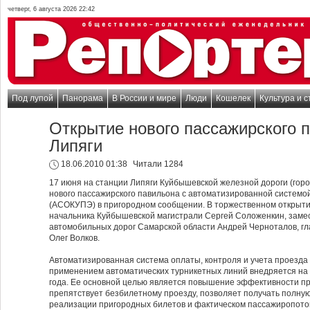
четверг, 6 августа 2026 22:42
Под лупой
Панорама
В России и мире
Люди
Кошелек
Культура и с
Открытие нового пассажирского 
Липяги
18.06.2010 01:38
Читали 1284
17 июня на станции Липяги Куйбышевской железной дороги (гор
нового пассажирского павильона с автоматизированной системой
(АСОКУПЭ) в пригородном сообщении. В торжественном открыти
начальника Куйбышевской магистрали Сергей Соложенкин, замес
автомобильных дорог Самарской области Андрей Черноталов, гл
Олег Волков.
Автоматизированная система оплаты, контроля и учета проезда
применением автоматических турникетных линий внедряется на 
года. Ее основной целью является повышение эффективности п
препятствует безбилетному проезду, позволяет получать полн
реализации пригородных билетов и фактическом пассажиропото