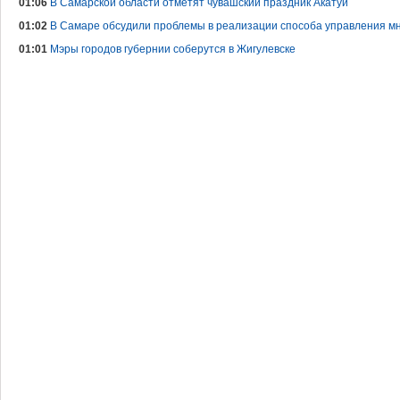
01:06
В Самарской области отметят чувашский праздник Акатуй
01:02
В Самаре обсудили проблемы в реализации способа управления м
01:01
Мэры городов губернии соберутся в Жигулевске