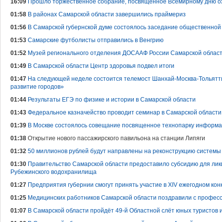
16:09
Прошло торжественное собрание, посвященное Всемирному дню 
01:58
В районах Самарской области завершились праймериз
01:56
В Самарской губернской думе состоялось заседание общественной
01:53
Самарские футболисты отправились в Венгрию
01:52
Музей регионального отделения ДОСААФ России Самарской области
01:49
В Самарской области Центр здоровья подвел итоги
01:47
На следующей неделе состоится телемост Шанхай-Москва-Тольятти
развитие городов»
01:44
Результаты ЕГЭ по физике и истории в Самарской области
01:43
Федеральное казначейство проводит семинар в Самарской области
01:39
В Москве состоялось совещание посвященное технопарку информа
01:38
Открытие нового пассажирского павильона на станции Липяги
01:32
50 миллионов рублей будут направлены на реконструкцию системы
01:30
Правительство Самарской области предоставило субсидию для лик
Рубежинского водохранилища
01:27
Предприятия губернии смогут принять участие в XIV ежегодном ко
01:25
Медицинских работников Самарской области поздравили с профес
01:07
В Самарской области пройдёт 49-й Областной слёт юных туристов 