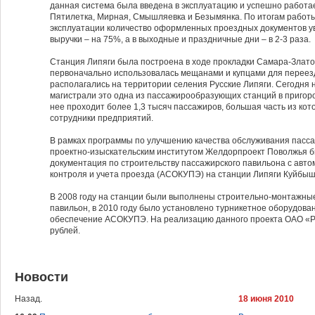
данная система была введена в эксплуатацию и успешно работае
Пятилетка, Мирная, Смышляевка и Безымянка. По итогам рабо
эксплуатации количество оформленных проездных документов ув
выручки – на 75%, а в выходные и праздничные дни – в 2-3 раза.
Станция Липяги была построена в ходе прокладки Самара-Златоу
первоначально использовалась мещанами и купцами для переез
располагались на территории селения Русские Липяги. Сегодня
магистрали это одна из пассажирообразующих станций в пригор
нее проходит более 1,3 тысяч пассажиров, большая часть из ко
сотрудники предприятий.
В рамках программы по улучшению качества обслуживания пасса
проектно-изыскательским институтом Желдорпроект Поволжья б
документация по строительству пассажирского павильона с авт
контроля и учета проезда (АСОКУПЭ) на станции Липяги Куйбыш
В 2008 году на станции были выполнены строительно-монтажны
павильон, в 2010 году было установлено турникетное оборудова
обеспечение АСОКУПЭ. На реализацию данного проекта ОАО «Р
рублей.
Новости
Назад.
18 июня 2010