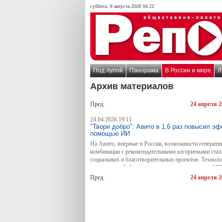
суббота, 8 августа 2026 04:22
Под лупой
Панорама
В России и мире
Л
Архив материалов
Пред.
24 апреля 2
24.04.2026 19:11
"Твори добро": Авито в 1,6 раз повысил э
помощью ИИ
На Авито, впервые в России, возможности генерати
комбинации с рекомендательными алгоритмами стал
социальных и благотворительных проектов. Техноло
пользователей, благодаря персонализированным ИИ
перешли на страницы помощи. Конверсия в реальны
Пред.
24 апреля 2
сравнению со стандартными коммуникациями.