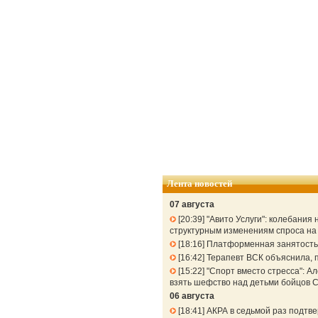
Лента новостей
07 августа
20:39
"Авито Услуги": колебания
структурным изменениям спроса н
18:16
Платформенная занятость: 
16:42
Терапевт ВСК объяснила, п
15:22
"Спорт вместо стресса": 
взять шефство над детьми бойцов 
06 августа
18:41
АКРА в седьмой раз подтв