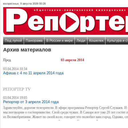
воскресенье, 9 августа 2026 00:26
Под лупой
Панорама
В России и мире
Люди
Кошелек
Культура и с
Архив материалов
Пред.
03 апреля 2014
03.04.2014 10:34
Афиша с 4 по 11 апреля 2014 года
РЕПОРТЕР TV
03.04.2014 19:05
Репортер от 3 апреля 2014 года
Здравствуйте, дорогие телезрители. В эфире программы Репортер Сергей Служаев. И 
мы поговорим о гостеприимстве. Свой среди чужих. В Самаре вот уже 20 лет гостит 
из Великобритании. Живет по своей воле, говорит что полюбил наш город. Однако, с
мужчине, который за эти годы успел обзавестись в Самаре семьей и друзьями, грозит
депортация на его настоящую родину.