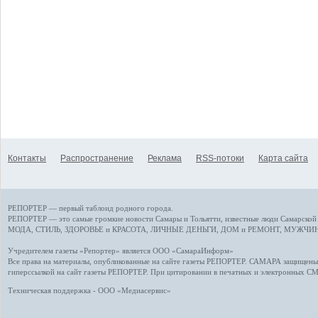
Контакты
Распространение
Реклама
RSS-потоки
Карта сайта
РЕПОРТЕР — первый таблоид родного города.
РЕПОРТЕР — это
самые громкие новости
Самары и Тольятти,
известные люди
Самарской 
МОДА, СТИЛЬ
,
ЗДОРОВЬЕ и КРАСОТА
,
ЛИЧНЫЕ ДЕНЬГИ
,
ДОМ и РЕМОНТ
,
МУЖЧИН
Учредителем газеты «Репортер» является ООО «СамараИнформ»
Все права на материалы, опубликованные на сайте газеты
РЕПОРТЕР
. САМАРА защищены. 
гиперссылкой на сайт газеты РЕПОРТЕР. При цитировании в печатных и электронных С
Техническая поддержка - ООО «Медиасервис»