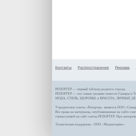
Контакты
Распространение
Реклама
РЕПОРТЕР — первый таблоид родного города.
РЕПОРТЕР — это
самые громкие новости
Самары и Т
МОДА, СТИЛЬ
,
ЗДОРОВЬЕ и КРАСОТА
,
ЛИЧНЫЕ ДЕ
Учредителем газеты «Репортер» является ООО «Сам
Все права на материалы, опубликованные на сайте газ
гиперссылкой на сайт газеты РЕПОРТЕР. При цитиров
Техническая поддержка - ООО «Медиасервис»