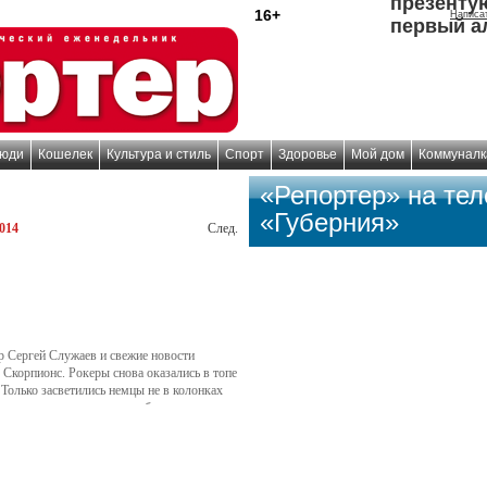
презенту
16+
Написа
первый а
юди
Кошелек
Культура и стиль
Спорт
Здоровье
Мой дом
Коммуналк
«Репортер» на те
«Губерния»
014
След.
ер Сергей Служаев и свежие новости
 Скорпионс. Рокеры снова оказались в топе
 Только засветились немцы не в колонках
а, груженая сценическим оборудованием
П, произошедшего на трассе М5.
томобиля буквально размазало по