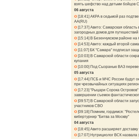
взять шефство над детьми бойцов 
06 августа
18:41
АКРА в седьмой раз подтв
АА(RU)
17:37
Авито: Самарская область 
загородных домов для путешествий 
15:14
В Безенчукском районе на 
14:53
Авито: каждый второй сама
11:07
БК "Самара" подписал защ
10:03
В Самарской области сокра
купания
10:00
Под Сызранью ВАЗ перевер
05 августа
17:44
ПСБ и МЧС России будут о
при чрезвычайных ситуациях регио
17:23
"Рыцари Сорока Островов" 
завершении съемок фантастическог
09:57
В Самарской области запу
участников СВО
09:18
Помним, гордимся: "Ростел
кибертурнир "Битва за Москву"
04 августа
18:45
Авито расширяет доставку 
17:07
Нутрициолог ВСК назвала 