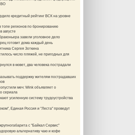
СВО
ердило кредитный рейтинг ВСК на уровне
в топе регионов по бронированию
в августе
браконьера завели уголовное дело
рец готовит дома каждый день
итника Сергея Зоткина
тилось число пляжей, не пригодных для
нулся в кювет, два человека пострадали
казывать поддержку жителям пострадавших
нов
опустили меч: Wink объявляет о
о сериала
скают усиленную систему трудоустройства
еком", Единая Россия и "Леста" проведут
крупногабарита с "Байкал Сервис"
здоровую альтернативу чаю и кофе