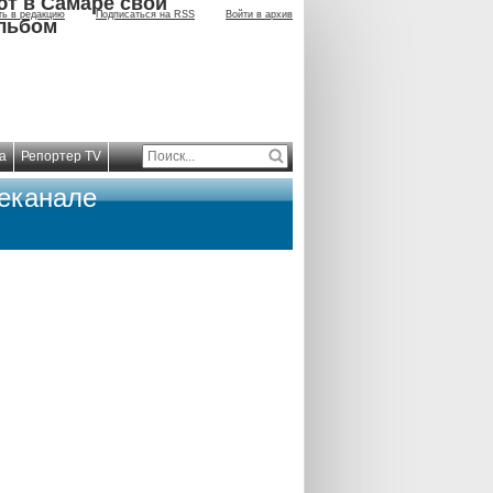
ют в Самаре свой
ть в редакцию
Подписаться на RSS
Войти в архив
льбом
а
Репортер TV
леканале