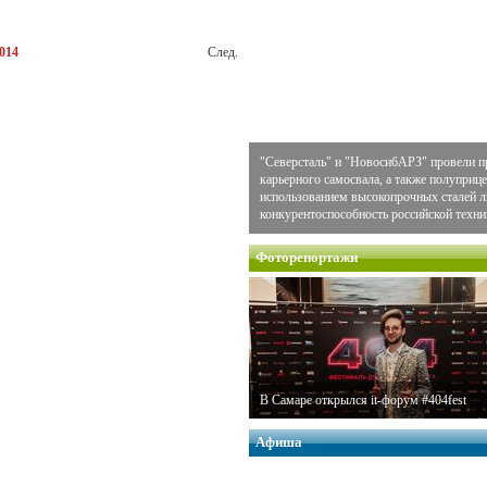
014
След.
"Северсталь" и "НовосибАРЗ" провели п
карьерного самосвала, а также полуприце
использованием высокопрочных сталей
конкурентоспособность российской техни
Фоторепортажи
В Самаре открылся it-форум #404fest
Афиша