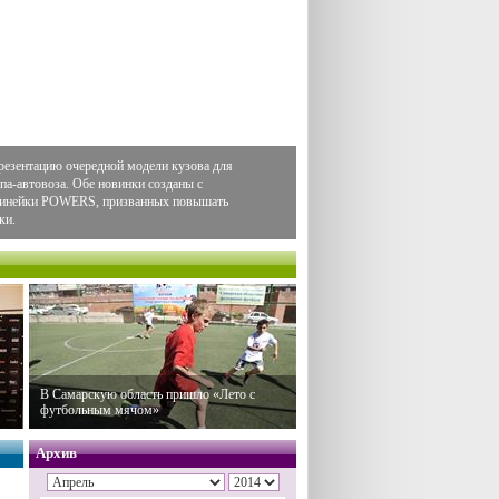
резентацию очередной модели кузова для
па-автовоза. Обе новинки созданы с
 линейки POWERS, призванных повышать
ки.
В Самарскую область пришло «Лето с
футбольным мячом»
Архив