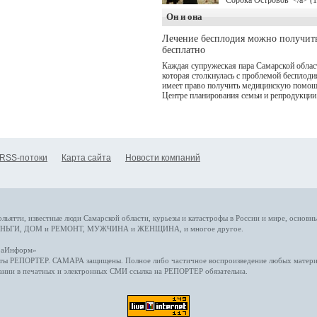
Сорока Островов"</a> (
для онлайн-кинотеатра W
Он и она
(совместное предприятие
"Ростелекома" и НМГ) п
Лечение бесплодия можно получит
мотивам одноименного
бесплатно
романа Сергея Лукьяненк
Главные роли в проекте
Каждая супружеская пара Самарской облас
исполнили Артем Кошма
которая столкнулась с проблемой бесплоди
Полина Гухман, Вероник
имеет право получить медицинскую помощ
Устимова, Олег Савостю
Центре планирования семьи и репродукции
Святослав Рогожан, Куз
Котрелёв, Никита
Кологривый, Елисей
Чучилин, Александра
Нестерова, Ника Жукова,
также Михаил Пореченко
RSS-потоки
Карта сайта
Новости компаний
Александр Обласов,
Дмитрий Куличков и Юл
Волкова в роли родителе
Режиссер-постановщик
проекта — Егор Чичкано
(сериалы "Комбинация", 
снова здравствуйте!").
ольятти,
известные люди
Самарской области, курьезы и катастрофы
в России и мире
, основн
НЬГИ
,
ДОМ и РЕМОНТ
,
МУЖЧИНА и ЖЕНЩИНА
, и многое
другое
.
араИнформ»
еты
РЕПОРТЕР
. САМАРА защищены. Полное либо частичное воспроизведение любых материа
ании в печатных и электронных СМИ ссылка на
РЕПОРТЕР
обязательна.