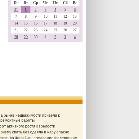
Пн
Вт
Ср
Чт
Пт
Сб
Вс
31
1
2
3
4
5
6
7
8
9
10
11
12
13
14
15
16
17
18
19
20
21
22
23
24
25
26
27
28
29
30
1
2
3
4
 на рынке недвижимости привели к
а ремонтные работы
от активного роста к зрелости
очему спать без одеяла в жару опасно
Александр Живайкин предложил федерациям