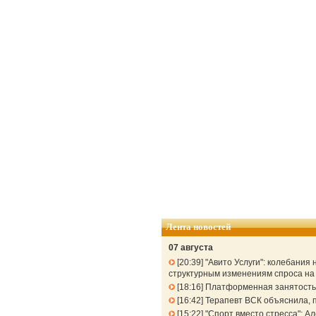
Лента новостей
07 августа
20:39
"Авито Услуги": колебания
структурным изменениям спроса н
18:16
Платформенная занятость: 
16:42
Терапевт ВСК объяснила, п
15:22
"Спорт вместо стресса": 