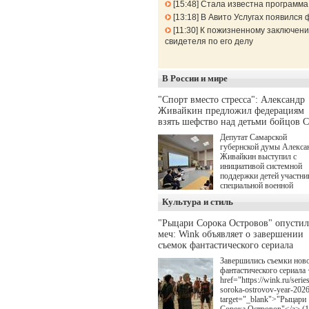
15:48
Стала известна программа
13:18
В Авито Услугах появился 
11:30
К пожизненному заключени
свидетеля по его делу
В России и мире
"Спорт вместо стресса": Александр
Живайкин предложил федерациям
взять шефство над детьми бойцов 
Депутат Самарской
губернской думы Алекса
Живайкин выступил с
инициативой системной
поддержки детей участни
специальной военной
операции через спортивн
Культура и стиль
секции. Он озвучил ее на
стратегической сессии
"Рыцари Сорока Островов" опусти
"Помощь фронту и семь
меч: Wink объявляет о завершении
участников СВО", котора
прошла в Отрадном 7
съемок фантастического сериала
августа.
Завершились съемки нов
фантастического сериала 
href="https://wink.ru/series
soroka-ostrovov-year-202
target="_blank">"Рыцари