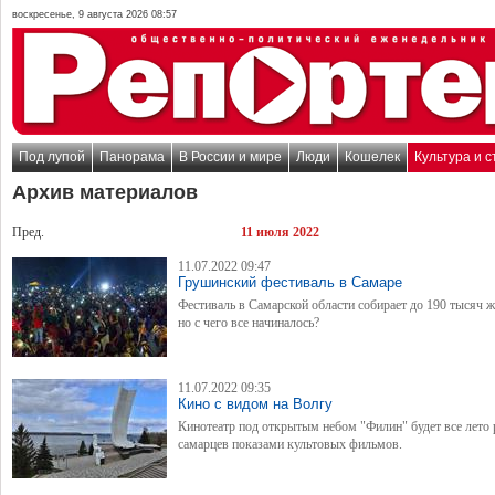
воскресенье, 9 августа 2026 08:57
Под лупой
Панорама
В России и мире
Люди
Кошелек
Культура и с
Архив материалов
Пред.
11 июля 2022
11.07.2022 09:47
Грушинский фестиваль в Самаре
Фестиваль в Самарской области собирает до 190 тысяч ж
но с чего все начиналось?
11.07.2022 09:35
Кино с видом на Волгу
Кинотеатр под открытым небом "Филин" будет все лето 
самарцев показами культовых фильмов.