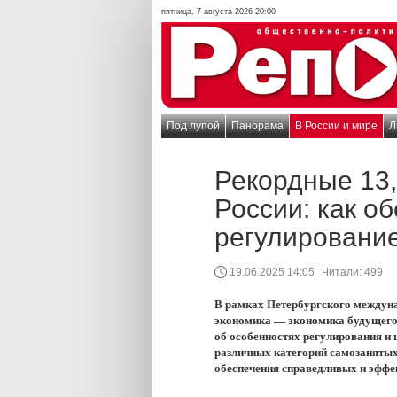
пятница, 7 августа 2026 20:00
Под лупой
Панорама
В России и мире
Л
Рекордные 13,
России: как о
регулировани
19.06.2025 14:05
Читали:
499
В рамках Петербургского междун
экономика — экономика будущего
об особенностях регулирования и
различных категорий самозанятых,
обеспечения справедливых и эффе