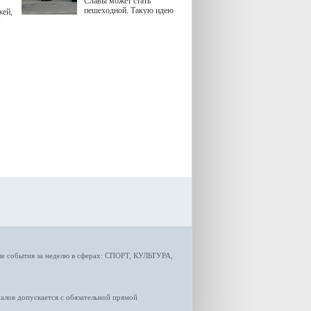
Славы может стать
пешеходной. Такую идею
жей,
озвучила министр
я
градостроительной политики
Самарской области
Екатерина Семенова.
ые
события за неделю
в сферах:
СПОРТ
,
КУЛЬТУРА,
лов допускается с обязательной прямой