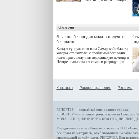
оздоровительной
программой. Спортивный
дебют пришёлся на начало
летнего сезона. Команда
сети кофеен ввела активную
деятельность в жизни для
Он и она
гостей и самарцев.
Лечение бесплодия можно получить
Се
бесплатно
по
Каждая супружеская пара Самарской области,
которая столкнулась с проблемой бесплодия,
имеет право получить медицинскую помощь в
Центре планирования семьи и репродукции.
Контакты
Распространение
Реклама
РЕПОРТЕР — первый таблоид родного города.
РЕПОРТЕР — это
самые громкие новости
Самары и Т
МОДА, СТИЛЬ
,
ЗДОРОВЬЕ и КРАСОТА
,
ЛИЧНЫЕ ДЕ
Учредителем газеты «Репортер» является ООО «Сам
Все права на материалы, опубликованные на сайте газ
гиперссылкой на сайт газеты РЕПОРТЕР. При цитиров