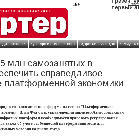
презенту
16+
Написа
первый а
юди
Кошелек
Культура и стиль
Спорт
Здоровье
Мой дом
Коммуналк
5 млн самозанятых в
беспечить справедливое
е платформенной экономики
ародного экономического форума на сессии "Платформенная
 времени" Влад Федулов, управляющий директор Авито, рассказал
 цифровых платформ и необходимости правового регулирования
 а также об учете особенностей платформ занятости для
ктивных условий на рынке труда.