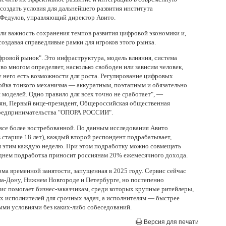
создать условия для дальнейшего развития института
 Федулов, управляющий директор Авито.
ли важность сохранения темпов развития цифровой экономики и,
создавая справедливые рамки для игроков этого рынка.
ровой рынок". Это инфраструктура, модель влияния, система
во многом определяет, насколько свободен или зависим человек,
 у него есть возможности для роста. Регулирование цифровых
ойка тонкого механизма — аккуратным, поэтапным и обязательно
 моделей. Одно правило для всех точно не сработает", —
н, Первый вице-президент, Общероссийская общественная
 предпринимательства "ОПОРА РОССИИ".
 все более востребованной. По данным исследования Авито
 старше 18 лет), каждый второй респондент подрабатывает,
я этим каждую неделю. При этом подработку можно совмещать
еднем подработка приносит россиянам 20% ежемесячного дохода.
а временной занятости, запущенная в 2025 году. Сервис сейчас
на-Дону, Нижнем Новгороде и Петербурге, но постепенно
ис помогает бизнес-заказчикам, среди которых крупные ритейлеры,
х исполнителей для срочных задач, а исполнителям — быстрее
ыми условиями без каких-либо собеседований.
Версия для печати