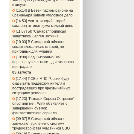
загородных домов для путешествий
в августе
15:14
В Безенчукском районе на
браконьера завели уголовное дело
14:53
Авито: каждый второй
самарец готовит дома каждый день
11:07
БК "Самара" подписал
защитника Сергея Зоткина
10:03
В Самарской области
сократилось число пляжей, не
пригодных для купания
10:00
Под Сызранью ВАЗ
перевернулся в кювет, два человека
пострадали
05 августа
17:44
ПСБ и МЧС России будут
оказывать поддержку жителям
пострадавших при чрезвычайных
ситуациях регионов
17:23
"Рыцари Сорока Островов"
опустили меч: Wink объявляет о
завершении съемок
фантастического сериала
09:57
В Самарской области
запускают усиленную систему
трудоустройства участников СВО