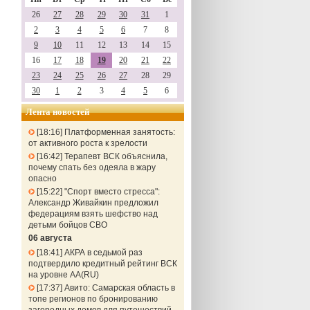
26
27
28
29
30
31
1
2
3
4
5
6
7
8
9
10
11
12
13
14
15
16
17
18
19
20
21
22
23
24
25
26
27
28
29
30
1
2
3
4
5
6
Лента новостей
18:16
Платформенная занятость:
от активного роста к зрелости
16:42
Терапевт ВСК объяснила,
почему спать без одеяла в жару
опасно
15:22
"Спорт вместо стресса":
Александр Живайкин предложил
федерациям взять шефство над
детьми бойцов СВО
06 августа
18:41
АКРА в седьмой раз
подтвердило кредитный рейтинг ВСК
на уровне АА(RU)
17:37
Авито: Самарская область в
топе регионов по бронированию