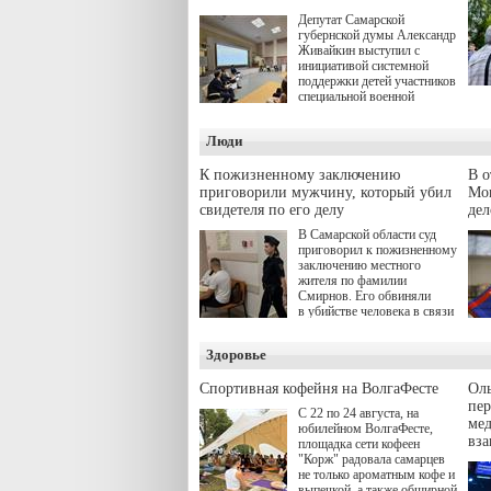
Депутат Самарской
губернской думы Александр
Живайкин выступил с
инициативой системной
поддержки детей участников
специальной военной
операции через спортивные
секции. Он озвучил ее на
Люди
стратегической сессии
"Помощь фронту и семьям
участников СВО", которая
К пожизненному заключению
В 
прошла в Отрадном 7
приговорили мужчину, который убил
Моц
августа.
свидетеля по его делу
дел
В Самарской области суд
приговорил к пожизненному
заключению местного
жителя по фамилии
Смирнов. Его обвиняли
в убийстве человека в связи
с выполнением
им общественного долга.
Здоровье
Спортивная кофейня на ВолгаФесте
Оль
пер
С 22 по 24 августа, на
ме
юбилейном ВолгаФесте,
вз
площадка сети кофеен
"Корж" радовала самарцев
не только ароматным кофе и
выпечкой, а также обширной