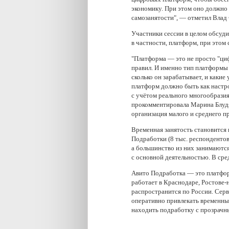
экономику. При этом оно должно 
самозанятости", — отметил Влад
Участники сессии в целом обсуди
в частности, платформ, при этом 
"Платформа — это не просто "циф
правил. И именно тип платформы 
сколько он зарабатывает, и какие
платформ должно быть как настр
с учётом реального многообразия
прокомментировала Марина Блудя
организация малого и среднего
Временная занятость становится
Подработки (8 тыс. респондентов
а большинство из них занимаютс
с основной деятельностью. В ср
Авито Подработка — это платформ
работает в Краснодаре, Ростове-
распространится по России. Серв
оперативно привлекать временны
находить подработку с прозрачн