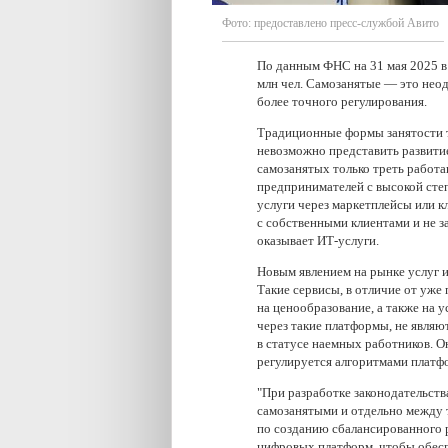
Фото:
предоставлено пресс-службой Авито
По данным ФНС на 31 мая 2025 в
млн чел. Самозанятые — это неод
более точного регулирования.
Традиционные формы занятости т
невозможно представить развити
самозанятых только треть работ
предпринимателей с высокой сте
услуги через маркетплейсы или 
с собственными клиентами и не з
оказывает ИТ-услуги.
Новым явлением на рынке услуг и
Такие сервисы, в отличие от уже
на ценообразование, а также на 
через такие платформы, не явля
в статусе наемных работников. О
регулируется алгоритмами платфо
"При разработке законодательст
самозанятыми и отдельно между
по созданию сбалансированного 
цифровых платформ, чтобы обесп