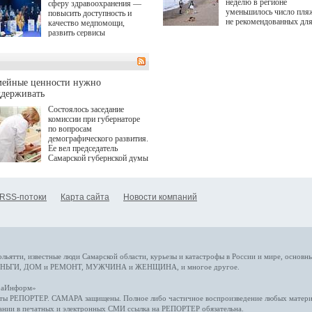
неделю в регионе
сферу здравоохранения —
уменьшилось число пля
повысить доступность и
не рекомендованных дл
качество медпомощи,
купания.
развить сервисы
превентивной медицины.
Однако сфера MedTech
сталкивается с
определенными барьерами.
К ним можно отнести
мейные ценности нужно
регуляторные ограничения,
ддерживать
этические вопросы,
Состоялось заседание
возникающие при работе с
комиссии при губернаторе
данными пациентов. Для
по вопросам
более динамичного роста
демографического развития.
проникновения инноваций в
Ее вел председатель
сегмент необходимо кросс-
Самарской губернской думы
отраслевое взаимодействие
Виктор Сазонов.
государства, медицинских
клиник и страховых
компаний. Об этом
RSS-потоки
Карта сайта
Новости компаний
рассказала Ольга Сорокина,
член Совета директоров
Страхового Дома ВСК в
ходе сессии "Развитие
медицинских технологий —
ключ к повышению
качества жизни" в рамках
ольятти,
известные люди
Самарской области, курьезы и катастрофы
в России и мире
, основн
ПМЭФ 2025. В дискуссии
НЬГИ
,
ДОМ и РЕМОНТ
,
МУЖЧИНА и ЖЕНЩИНА
, и многое
другое
.
также приняли участие
Министр здравоохранения
араИнформ»
РФ Михаил Мурашко,
еты
РЕПОРТЕР
. САМАРА защищены. Полное либо частичное воспроизведение любых материа
представители
ании в печатных и электронных СМИ ссылка на
РЕПОРТЕР
обязательна.