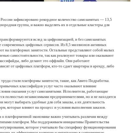
 России зафиксировано рекордное количество самозанятых — 13,5
нородная группа, и важно выделять их в отдельные кластеры для
рансформируются вслед за цифровизацией, и без самозанятых
е современных цифровых сервисов. Из 8,5 миллионов активных
ают на платформах занятости. Остальные представляют собой малых
пенью самостоятельности, так как реализуют товары или оказывают
классифайды, либо делают это оффлайн. Они работают
ависят от цифровых платформ, кто-то сдает квартиры в аренду, либо
 труда стали платформы занятости, такие, как Авито Подработка.
 привычных классифайдов услуг часто оказывают влияние
условия оказания услуг самозанятыми. Исполнители, работающие
ются полностью независимыми предпринимателями, но и не находятся
ни могут выбирать удобные для себя заказы, а их деятельность
рм, которые влияют на процесс и условия выполнения заказов.
ва о платформенной экономике важно учитывать различия между
 типами платформ. Мы поддерживаем инициативы Правительства
регулирования, которое учитывало бы специфику функционирования
ечить их эффективное развитие и интеграцию в современную