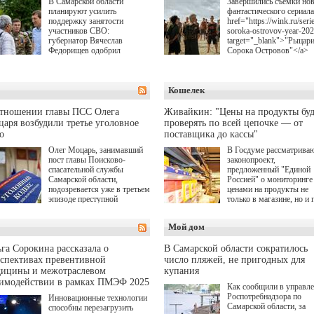
В Самарской области
Завершились съемки но
планируют усилить
фантастического сериала
поддержку занятости
href="https://wink.ru/serie
участников СВО:
soroka-ostrovov-year-20
губернатор Вячеслав
target="_blank">"Рыцар
Федорищев одобрил
Сорока Островов"</a>
инициативы депутата
(18+) для онлайн-киноте
Самарской Губернской
Wink (совместное
Думы Александра
предприятие "Ростелеко
Кошелек
Живайкина, направленные
и НМГ) по мотивам
на трудоустройство и более
одноименного романа
спокойную адаптацию к
Сергея Лукьяненко. Гла
отношении главы ПСС Олега
Живайкин: "Цены на продукты буд
мирной жизни.
роли в проекте исполни
аря возбудили третье уголовное
проверять по всей цепочке — от
Артем Кошман, Полина
о
поставщика до кассы"
Гухман, Вероника
Устимова, Олег Савост
Олег Моцарь, занимавший
В Госдуме рассматрива
Святослав Рогожан, Куз
пост главы Поисково-
законопроект,
Котрелёв, Никита
спасательной службы
предложенный "Единой
Кологривый, Елисей
Самарской области,
Россией" о мониторинге 
Чучилин, Александра
подозревается уже в третьем
ценами на продукты не
Нестерова, Ника Жукова
эпизоде преступной
только в магазине, но и 
также Михаил Пореченк
деятельности. Возбуждено
всей цепочке — от
Александр Обласов,
третье уголовное дело
поставщика до кассы. Ч
Мой дом
Дмитрий Куличков и Ю
о превышении полномочий,
в момент резкого
Волкова в роли родителе
а сам он находится в СИЗО.
подорожания было поня
Режиссер-постановщик
где именно цена "поехал
га Сорокина рассказала о
В Самарской области сократилось
проекта — Егор Чичкан
вверх и кто её разогнал.
спективах превентивной
число пляжей, не пригодных для
(сериалы "Комбинация",
дицины и межотраслевом
купания
снова здравствуйте!").
аимодействии в рамках ПМЭФ 2025
Как сообщили в управл
Роспотребнадзора по
Инновационные технологии
Самарской области, за
способны перезагрузить