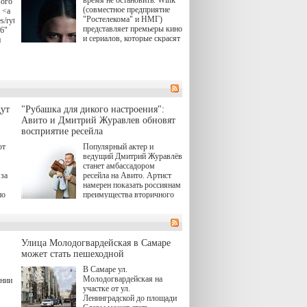
время не остановить. Wink
вого
(совместное предприятие
 <a
"Ростелекома" и НМГ)
s/rytsari-
представляет премьеры кино
26"
и сериалов, которые скрасят
и
удлиняющиеся вечера
последнего летнего месяца.
атра
И пусть <a
href="https://wink.ru/series/kholod-
ма"
year-2026"
target="_blank">"Холод"
</a> (18+) останется только
вные
ут
"Рубашка для дикого настроения":
на экране — весь август по
ли
Авито и Дмитрий Журавлев обновят
четвергам продолжат
восприятие ресейла
выходить новые эпизоды
сериала, в котором
юк,
ют
Популярный актер и
беспощадным возмездием в
ьма
ведущий Дмитрий Журавлёв
духе графа Монте-Кристо
станет амбассадором
занимается наша
за
ресейла на Авито. Артист
современница.
намерен показать россиянам
, а
по
преимущества вторичного
ов,
рынка и сделать покупку
тобы
товаров с историей нормой
лия
для современного и умного
й.
тно,
человека.
а"
Улица Молодогвардейская в Самаре
ов
может стать пешеходной
 "И
В Самаре ул.
Молодогвардейская на
ении
участке от ул.
Ленинградской до площади