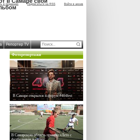
ют в Самаре свой
ть в редакцию
Подписаться на RSS
Войти в архив
льбом
а
Репортер TV
Фоторепортажи
В Самаре открылся it-форум #404fest
В Самарскую область пришло «Лето с
футбольным мячом»