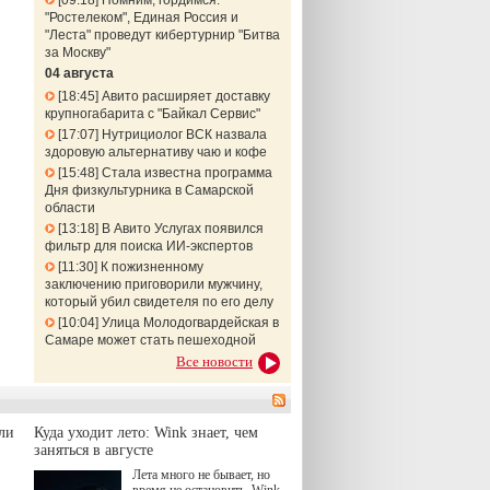
09:18
Помним, гордимся:
"Ростелеком", Единая Россия и
"Леста" проведут кибертурнир "Битва
за Москву"
04 августа
18:45
Авито расширяет доставку
крупногабарита с "Байкал Сервис"
17:07
Нутрициолог ВСК назвала
здоровую альтернативу чаю и кофе
15:48
Стала известна программа
Дня физкультурника в Самарской
области
13:18
В Авито Услугах появился
фильтр для поиска ИИ-экспертов
11:30
К пожизненному
заключению приговорили мужчину,
который убил свидетеля по его делу
10:04
Улица Молодогвардейская в
Самаре может стать пешеходной
Все новости
ли
Куда уходит лето: Wink знает, чем
заняться в августе
Лета много не бывает, но