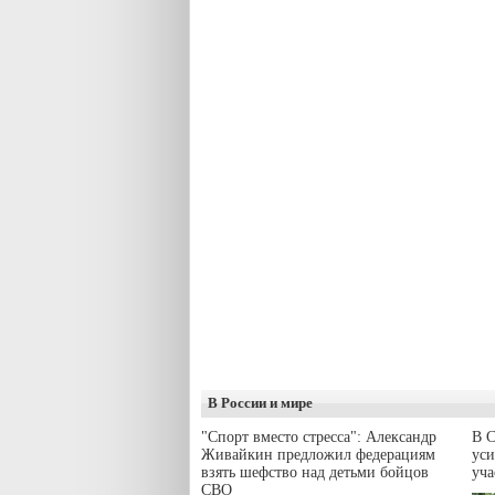
В России и мире
"Спорт вместо стресса": Александр
В С
Живайкин предложил федерациям
уси
взять шефство над детьми бойцов
уч
СВО