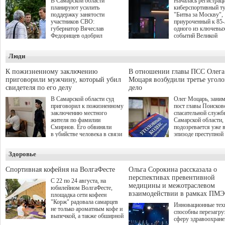
В Самарской области
Началась регистрац
планируют усилить
киберспортивный т
поддержку занятости
"Битва за Москву",
участников СВО:
приуроченный к 85
губернатор Вячеслав
одного из ключевы
Федорищев одобрил
событий Великой
инициативы депутата
Отечественной войн
Самарской Губернской
Организаторами
Люди
Думы Александра
соревнования по он
Живайкина, направленные
игре "Мир танков"
на трудоустройство и более
выступили "Ростеле
К пожизненному заключению
В отношении главы ПСС Олега
спокойную адаптацию к
партия "Единая Рос
приговорили мужчину, который убил
Моцаря возбудили третье угол
мирной жизни.
игровая студия "Лес
свидетеля по его делу
дело
Музей Победы.
В Самарской области суд
Олег Моцарь, зани
приговорил к пожизненному
пост главы Поисков
заключению местного
спасательной служб
жителя по фамилии
Самарской области,
Смирнов. Его обвиняли
подозревается уже 
в убийстве человека в связи
эпизоде преступной
с выполнением
деятельности. Возб
им общественного долга.
третье уголовное де
Здоровье
о превышении полн
а сам он находится
Спортивная кофейня на ВолгаФесте
Ольга Сорокина рассказала о
перспективах превентивной
С 22 по 24 августа, на
медицины и межотраслевом
юбилейном ВолгаФесте,
взаимодействии в рамках ПМЭ
площадка сети кофеен
"Корж" радовала самарцев
Инновационные тех
не только ароматным кофе и
способны перезагру
выпечкой, а также обширной
сферу здравоохран
оздоровительной