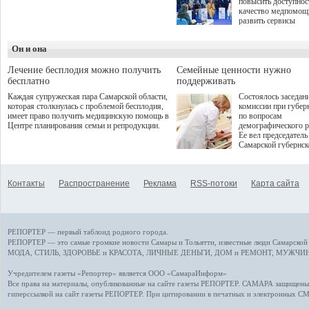
повысить доступнос
программой. Спортивный
качество медпомощ
дебют пришёлся на начало
развить сервисы
летнего сезона. Команда
превентивной меди
сети кофеен ввела активную
Однако сфера MedT
деятельность в жизни для
Он и она
сталкивается с
гостей и самарцев.
определенными бар
К ним можно отнес
Лечение бесплодия можно получить
Семейные ценности нужно
регуляторные огран
бесплатно
поддерживать
этические вопросы,
Каждая супружеская пара Самарской области,
Состоялось заседан
возникающие при ра
которая столкнулась с проблемой бесплодия,
комиссии при губер
данными пациентов
имеет право получить медицинскую помощь в
по вопросам
более динамичного 
Центре планирования семьи и репродукции.
демографического р
проникновения инн
Ее вел председатель
сегмент необходимо
Самарской губернс
отраслевое взаимод
Виктор Сазонов.
государства, медиц
клиник и страховых
компаний. Об этом
Контакты
Распространение
Реклама
RSS-потоки
Карта сайта
рассказала Ольга С
член Совета директ
Страхового Дома В
ходе сессии "Развит
медицинских техно
РЕПОРТЕР — первый таблоид родного города.
ключ к повышению
качества жизни" в 
РЕПОРТЕР — это
самые громкие новости
Самары и Тольятти,
известные люди
Самарской 
ПМЭФ 2025. В дис
МОДА, СТИЛЬ
,
ЗДОРОВЬЕ и КРАСОТА
,
ЛИЧНЫЕ ДЕНЬГИ
,
ДОМ и РЕМОНТ
,
МУЖЧИН
также приняли учас
Министр здравоохр
Учредителем газеты «Репортер» является ООО «СамараИнформ»
РФ Михаил Мурашк
Все права на материалы, опубликованные на сайте газеты
РЕПОРТЕР
. САМАРА защищены. 
представители
гиперссылкой на сайт газеты РЕПОРТЕР. При цитировании в печатных и электронных С
Государственной Д