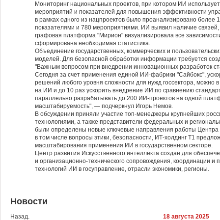
Мониторинг национальных проектов, при котором ИИ использует
мероприятий и показателей для повышения эффективности упр
в рамках одного из нацпроектов было проанализировано более 1
показателями и 780 мероприятиями. ИИ выявил наличие связей, 
графовая платформа "Мирион" визуализировала все зависимости
сформирована необходимая статистика.
Объединение государственных, коммерческих и пользовательск
моделей. Для безопасной обработки информации требуется соз
"Важным вопросом при внедрении инновационных разработок ст
Сегодня за счет применения единой ИИ-фабрики "Сайбокс", уск
решений любого уровня сложности для нужд госсектора, можно в
на ИИ и до 10 раз ускорить внедрение ИИ по сравнению станда
параллельно разрабатывать до 200 ИИ-проектов на одной пла
масштабируемость", — подчеркнул Игорь Немов.
В обсуждении приняли участие топ-менеджеры крупнейших росс
технологиями, а также представители федеральных и региональн
были определены новые ключевые направления работы Центра р
в том числе вопросы этики, безопасности, ИТ-холдинг Т1 предло
масштабирования применения ИИ в государственном секторе.
Центр развития Искусственного интеллекта создан для обеспе
и организационно-технического сопровождения, координации и 
технологий ИИ в госуправление, отрасли экономики, регионы.
Новости
Назад.
18 августа 2025