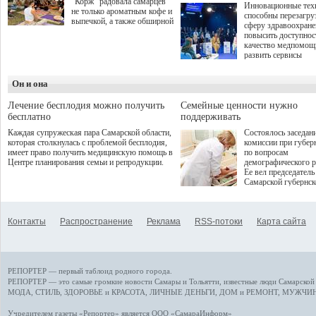
"Корж" радовала самарцев
Инновационные тех
не только ароматным кофе и
способны перезагру
выпечкой, а также обширной
сферу здравоохран
оздоровительной
повысить доступнос
программой. Спортивный
качество медпомощ
дебют пришёлся на начало
развить сервисы
летнего сезона. Команда
превентивной меди
сети кофеен ввела активную
Однако сфера MedT
деятельность в жизни для
Он и она
сталкивается с
гостей и самарцев.
определенными бар
К ним можно отнес
Лечение бесплодия можно получить
Семейные ценности нужно
регуляторные огран
бесплатно
поддерживать
этические вопросы,
Каждая супружеская пара Самарской области,
Состоялось заседан
возникающие при ра
которая столкнулась с проблемой бесплодия,
комиссии при губер
данными пациентов
имеет право получить медицинскую помощь в
по вопросам
более динамичного 
Центре планирования семьи и репродукции.
демографического р
проникновения инн
Ее вел председатель
сегмент необходимо
Самарской губернс
отраслевое взаимод
Виктор Сазонов.
государства, медиц
клиник и страховых
компаний. Об этом
Контакты
Распространение
Реклама
RSS-потоки
Карта сайта
рассказала Ольга С
член Совета директ
Страхового Дома В
ходе сессии "Развит
медицинских техно
РЕПОРТЕР — первый таблоид родного города.
ключ к повышению
качества жизни" в 
РЕПОРТЕР — это
самые громкие новости
Самары и Тольятти,
известные люди
Самарской 
ПМЭФ 2025. В дис
МОДА, СТИЛЬ
,
ЗДОРОВЬЕ и КРАСОТА
,
ЛИЧНЫЕ ДЕНЬГИ
,
ДОМ и РЕМОНТ
,
МУЖЧИН
также приняли учас
Министр здравоохр
Учредителем газеты «Репортер» является ООО «СамараИнформ»