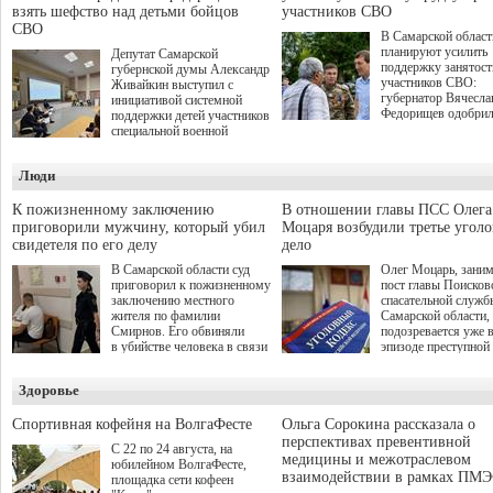
взять шефство над детьми бойцов
участников СВО
СВО
В Самарской област
планируют усилить
Депутат Самарской
поддержку занятост
губернской думы Александр
участников СВО:
Живайкин выступил с
губернатор Вячесла
инициативой системной
Федорищев одобри
поддержки детей участников
инициативы депутат
специальной военной
Самарской Губернс
операции через спортивные
Думы Александра
секции. Он озвучил ее на
Люди
Живайкина, направ
стратегической сессии
на трудоустройство 
"Помощь фронту и семьям
спокойную адаптац
участников СВО", которая
К пожизненному заключению
В отношении главы ПСС Олега
мирной жизни.
прошла в Отрадном 7
приговорили мужчину, который убил
Моцаря возбудили третье угол
августа.
свидетеля по его делу
дело
В Самарской области суд
Олег Моцарь, зани
приговорил к пожизненному
пост главы Поисков
заключению местного
спасательной служб
жителя по фамилии
Самарской области,
Смирнов. Его обвиняли
подозревается уже 
в убийстве человека в связи
эпизоде преступной
с выполнением
деятельности. Возб
им общественного долга.
третье уголовное де
Здоровье
о превышении полн
а сам он находится
Спортивная кофейня на ВолгаФесте
Ольга Сорокина рассказала о
перспективах превентивной
С 22 по 24 августа, на
медицины и межотраслевом
юбилейном ВолгаФесте,
взаимодействии в рамках ПМЭ
площадка сети кофеен