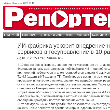
суббота, 8 августа 2026 09:18
Под лупой
Панорама
В России и мире
Люди
Кошелек
Культура и с
ИИ-фабрика ускорит внедрение 
сервисов в госуправление в 10 ра
18.08.2025 17:46
Читали 652
В 10 раз возросла скорость внедрения искусственного интеллект
благодаря запуску централизованной фабрики ИИ — единой сред
приложений любого уровня сложности, об этом заявил Игорь Нем
Т1 ИИ (входит в ИТ-холдинг Т1). Такой прорыв достигнут за счет
проектами и повторного использования уже разработанных решен
снизить стоимость владения нейросетевыми сервисами. Такие да
совещания в Центре развития искусственного интеллекта.
Игорь Немов обозначил основные направления внедрения ИИ в 
ИИ-ассистенты, обеспечивающие автоматизацию рабочих проце
обращений граждан и протоколированием совещаний.
Интеллектуальный анализ документов позволяет снизить трудоз
на 40%. Такие показатели достигнуты при внедрении в крупных 