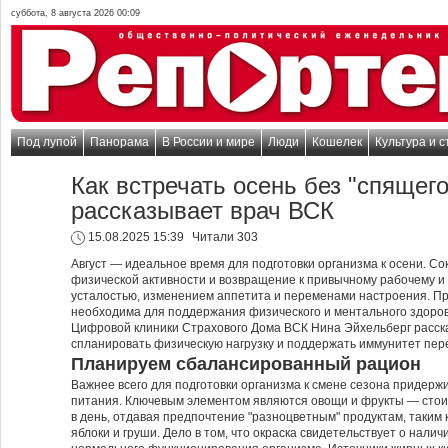
суббота, 8 августа 2026 00:09
Под лупой
Панорама
В России и мире
Люди
Кошелек
Культура и с
Как встречать осень без "спящег
рассказывает врач ВСК
15.08.2025 15:39
Читали 303
Август — идеальное время для подготовки организма к осени. Со
физической активности и возвращение к привычному рабочему и
усталостью, изменением аппетита и переменами настроения. Пр
необходима для поддержания физического и ментального здоров
Цифровой клиники Страхового Дома ВСК Нина Эйхельберг рассказ
спланировать физическую нагрузку и поддержать иммунитет пер
Планируем сбалансированный рацион
Важнее всего для подготовки организма к смене сезона придерж
питания. Ключевым элементом являются овощи и фрукты — стоит
в день, отдавая предпочтение "разноцветным" продуктам, таким ка
яблоки и груши. Дело в том, что окраска свидетельствует о нали