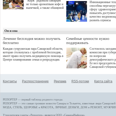
"Корж" радовала самарцев
Инновационные тех
не только ароматным кофе и
способны перезагру
выпечкой, а также обширной
сферу здравоохран
оздоровительной
повысить доступнос
программой. Спортивный
качество медпомощ
дебют пришёлся на начало
развить сервисы
летнего сезона. Команда
превентивной меди
сети кофеен ввела активную
Однако сфера MedT
деятельность в жизни для
Он и она
сталкивается с
гостей и самарцев.
определенными бар
К ним можно отнес
Лечение бесплодия можно получить
Семейные ценности нужно
регуляторные огран
бесплатно
поддерживать
этические вопросы,
Каждая супружеская пара Самарской области,
Состоялось заседан
возникающие при ра
которая столкнулась с проблемой бесплодия,
комиссии при губер
данными пациентов
имеет право получить медицинскую помощь в
по вопросам
более динамичного 
Центре планирования семьи и репродукции.
демографического р
проникновения инн
Ее вел председатель
сегмент необходимо
Самарской губернс
отраслевое взаимод
Виктор Сазонов.
государства, медиц
клиник и страховых
компаний. Об этом
Контакты
Распространение
Реклама
RSS-потоки
Карта сайта
рассказала Ольга С
член Совета директ
Страхового Дома В
ходе сессии "Развит
медицинских техно
РЕПОРТЕР — первый таблоид родного города.
ключ к повышению
качества жизни" в 
РЕПОРТЕР — это
самые громкие новости
Самары и Тольятти,
известные люди
Самарской 
ПМЭФ 2025. В дис
МОДА, СТИЛЬ
,
ЗДОРОВЬЕ и КРАСОТА
,
ЛИЧНЫЕ ДЕНЬГИ
,
ДОМ и РЕМОНТ
,
МУЖЧИН
также приняли учас
Министр здравоохр
Учредителем газеты «Репортер» является ООО «СамараИнформ»