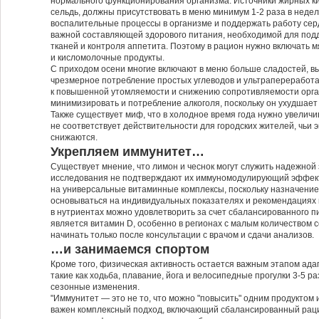
нормального функционирования организма. Источники жирных кисл
сельдь, должны присутствовать в меню минимум 1-2 раза в неде
воспалительные процессы в организме и поддержать работу серд
важной составляющей здорового питания, необходимой для под
тканей и контроля аппетита. Поэтому в рацион нужно включать м
и кисломолочные продукты.
С приходом осени многие включают в меню больше сладостей, в
чрезмерное потребление простых углеводов и ультрапереработ
к повышенной утомляемости и снижению сопротивляемости орг
минимизировать и потребление алкоголя, поскольку он ухудшает 
Также существует миф, что в холодное время года нужно увеличи
не соответствует действительности для городских жителей, чьи
снижаются.
Укрепляем иммунитет…
Существует мнение, что лимон и чеснок могут служить надежной
исследования не подтверждают их иммуномодулирующий эффект.
на универсальные витаминные комплексы, поскольку назначени
основываться на индивидуальных показателях и рекомендациях
в нутриентах можно удовлетворить за счет сбалансированного 
является витамин D, особенно в регионах с малым количеством с
начинать только после консультации с врачом и сдачи анализов.
…и занимаемся спортом
Кроме того, физическая активность остается важным этапом адап
такие как ходьба, плавание, йога и велосипедные прогулки 3-5 ра
сезонные изменения.
"Иммунитет — это не то, что можно "повысить" одним продуктом 
важен комплексный подход, включающий сбалансированный раци