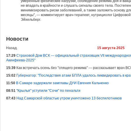
умеренные физические нагрузки, соблюдение режима дня и вакци
не впадать в крайности и слушать сигналы своего тела. Постепе
минимизировать риски заболеваний, а также заложить основу д
месяцы", — комментирует врач-терапевт, нутрициолог Цифровой
Эйхельберг.
Новости
Назад.
15 августа 2025
17:29
Страховой Дом ВСК — официальный страховщик VII международного
Акинфеева-2025"
15:39
Как встречать осень без "спящего режима" — рассказывает врач ВС
15:02
Губернатор: "Последствия атаки БПЛА удалось ликвидировать в кр
11:50
В Самаре задержали замглавы ДУИ Евгения Кальченко
08:51
"Крылья" уступили "Сочи" по пенальти
07:43
Над Самарской областью утром уничтожено 13 беспилотников