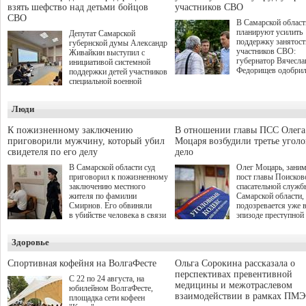
взять шефство над детьми бойцов
участников СВО
СВО
В Самарской област
планируют усилить
Депутат Самарской
поддержку занятост
губернской думы Александр
участников СВО:
Живайкин выступил с
губернатор Вячесла
инициативой системной
Федорищев одобри
поддержки детей участников
инициативы депутат
специальной военной
Самарской Губернс
операции через спортивные
Думы Александра
секции. Он озвучил ее на
Люди
Живайкина, направ
стратегической сессии
на трудоустройство 
"Помощь фронту и семьям
спокойную адаптац
участников СВО", которая
К пожизненному заключению
В отношении главы ПСС Олега
мирной жизни.
прошла в Отрадном 7
приговорили мужчину, который убил
Моцаря возбудили третье угол
августа.
свидетеля по его делу
дело
В Самарской области суд
Олег Моцарь, зани
приговорил к пожизненному
пост главы Поисков
заключению местного
спасательной служб
жителя по фамилии
Самарской области,
Смирнов. Его обвиняли
подозревается уже 
в убийстве человека в связи
эпизоде преступной
с выполнением
деятельности. Возб
им общественного долга.
третье уголовное де
Здоровье
о превышении полн
а сам он находится
Спортивная кофейня на ВолгаФесте
Ольга Сорокина рассказала о
перспективах превентивной
С 22 по 24 августа, на
медицины и межотраслевом
юбилейном ВолгаФесте,
взаимодействии в рамках ПМЭ
площадка сети кофеен