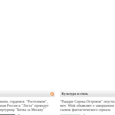
Культура и стиль
ним, гордимся: "Ростелеком",
"Рыцари Сорока Островов" опусти
ная Россия и "Леста" проведут
меч: Wink объявляет о завершении
ертурнир "Битва за Москву"
съемок фантастического сериала