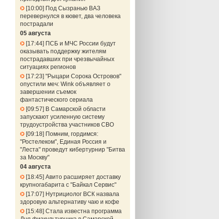
10:00
Под Сызранью ВАЗ
перевернулся в кювет, два человека
пострадали
05 августа
17:44
ПСБ и МЧС России будут
оказывать поддержку жителям
пострадавших при чрезвычайных
ситуациях регионов
17:23
"Рыцари Сорока Островов"
опустили меч: Wink объявляет о
завершении съемок
фантастического сериала
09:57
В Самарской области
запускают усиленную систему
трудоустройства участников СВО
09:18
Помним, гордимся:
"Ростелеком", Единая Россия и
"Леста" проведут кибертурнир "Битва
за Москву"
04 августа
18:45
Авито расширяет доставку
крупногабарита с "Байкал Сервис"
17:07
Нутрициолог ВСК назвала
здоровую альтернативу чаю и кофе
15:48
Стала известна программа