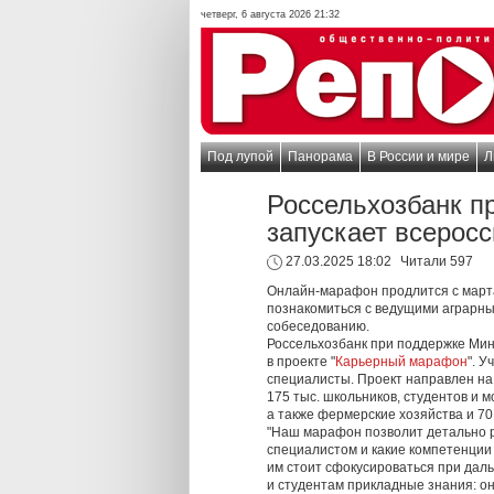
четверг, 6 августа 2026 21:32
Под лупой
Панорама
В России и мире
Л
Россельхозбанк п
запускает всерос
27.03.2025 18:02
Читали 597
Онлайн-марафон продлится с марта
познакомиться с ведущими аграрны
собеседованию.
Россельхозбанк при поддержке Мин
в проекте "
Карьерный марафон
". 
специалисты. Проект направлен на
175 тыс. школьников, студентов и 
а также фермерские хозяйства и 70
"Наш марафон позволит детально р
специалистом и какие компетенции 
им стоит сфокусироваться при дал
и студентам прикладные знания: он