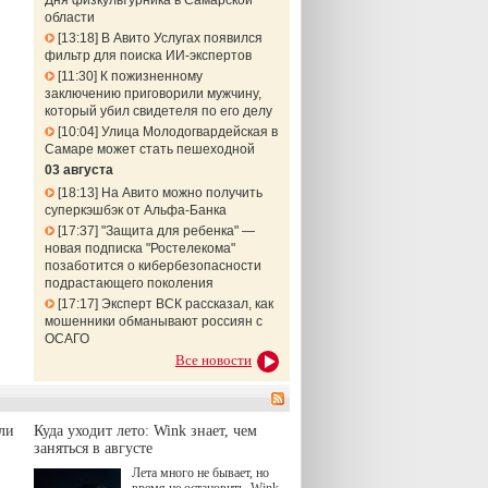
Дня физкультурника в Самарской
области
13:18
В Авито Услугах появился
фильтр для поиска ИИ-экспертов
11:30
К пожизненному
заключению приговорили мужчину,
который убил свидетеля по его делу
10:04
Улица Молодогвардейская в
Самаре может стать пешеходной
03 августа
18:13
На Авито можно получить
суперкэшбэк от Альфа-Банка
17:37
"Защита для ребенка" —
новая подписка "Ростелекома"
позаботится о кибербезопасности
подрастающего поколения
17:17
Эксперт ВСК рассказал, как
мошенники обманывают россиян с
ОСАГО
Все новости
ли
Куда уходит лето: Wink знает, чем
заняться в августе
Лета много не бывает, но