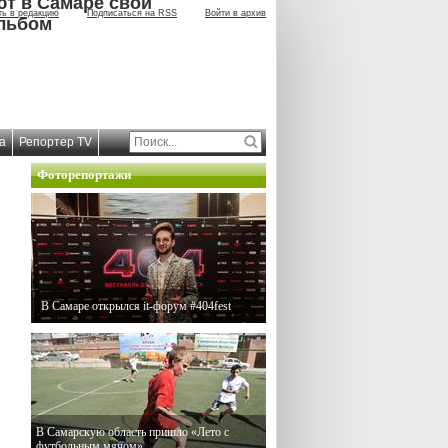
ют в Самаре свой
ть в редакцию
Подписаться на RSS
Войти в архив
льбом
а
Репортер TV
Фоторепортажи
В Самаре открылся it-форум #404fest
В Самарскую область пришло «Лето с
футбольным мячом»