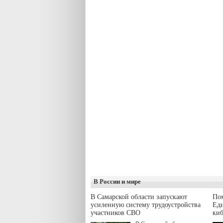
В России и мире
В Самарской области запускают
Пом
усиленную систему трудоустройства
Еди
участников СВО
киб