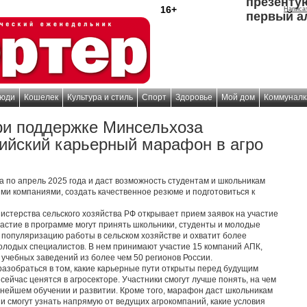
презенту
16+
Написа
первый а
юди
Кошелек
Культура и стиль
Спорт
Здоровье
Мой дом
Коммуналк
ри поддержке Минсельхоза
сийский карьерный марафон в агро
 по апрель 2025 года и даст возможность студентам и школьникам
ми компаниями, создать качественное резюме и подготовиться к
истерства сельского хозяйства РФ открывает прием заявок на участие
Участие в программе могут принять школьники, студенты и молодые
 популяризацию работы в сельском хозяйстве и охватит более
молодых специалистов. В нем принимают участие 15 компаний АПК,
 учебных заведений из более чем 50 регионов России.
азобраться в том, какие карьерные пути открыты перед будущим
сейчас ценятся в агросекторе. Участники смогут лучше понять, на чем
ьнейшем обучении и развитии. Кроме того, марафон даст школьникам
и смогут узнать напрямую от ведущих агрокомпаний, какие условия