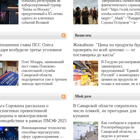
Началась регистрация на
Завершились съемки но
киберспортивный турнир
фантастического сериала
"Битва за Москву",
href="https://wink.ru/serie
приуроченный к 85-летию
soroka-ostrovov-year-20
одного из ключевых
target="_blank">"Рыцар
событий Великой
Сорока Островов"</a>
Отечественной войны.
(18+) для онлайн-киноте
Организаторами
Wink (совместное
Кошелек
соревнования по онлайн-
предприятие "Ростелеко
игре "Мир танков"
и НМГ) по мотивам
выступили "Ростелеком",
одноименного романа
отношении главы ПСС Олега
Живайкин: "Цены на продукты буд
партия "Единая Россия",
Сергея Лукьяненко. Гла
аря возбудили третье уголовное
проверять по всей цепочке — от
игровая студия "Леста" и
роли в проекте исполни
о
поставщика до кассы"
Музей Победы.
Артем Кошман, Полина
Олег Моцарь, занимавший
В Госдуме рассматрива
Гухман, Вероника
пост главы Поисково-
законопроект,
Устимова, Олег Савост
спасательной службы
предложенный "Единой
Святослав Рогожан, Куз
Самарской области,
Россией" о мониторинге 
Котрелёв, Никита
подозревается уже в третьем
ценами на продукты не
Кологривый, Елисей
эпизоде преступной
только в магазине, но и 
Чучилин, Александра
деятельности. Возбуждено
всей цепочке — от
Нестерова, Ника Жукова
третье уголовное дело
поставщика до кассы. Ч
также Михаил Пореченк
Мой дом
о превышении полномочий,
в момент резкого
Александр Обласов,
а сам он находится в СИЗО.
подорожания было поня
Дмитрий Куличков и Ю
где именно цена "поехал
Волкова в роли родителе
га Сорокина рассказала о
В Самарской области сократилось
вверх и кто её разогнал.
Режиссер-постановщик
спективах превентивной
число пляжей, не пригодных для
проекта — Егор Чичкан
дицины и межотраслевом
купания
(сериалы "Комбинация",
аимодействии в рамках ПМЭФ 2025
Как сообщили в управл
снова здравствуйте!").
Роспотребнадзора по
Инновационные технологии
Самарской области, за
способны перезагрузить
неделю в регионе
сферу здравоохранения —