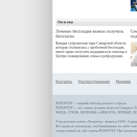
программой. Спортивный
дебют пришёлся на начало
летнего сезона. Команда
сети кофеен ввела активную
деятельность в жизни для
Он и она
гостей и самарцев.
Лечение бесплодия можно получить
Се
бесплатно
по
Каждая супружеская пара Самарской области,
которая столкнулась с проблемой бесплодия,
имеет право получить медицинскую помощь в
Центре планирования семьи и репродукции.
Контакты
Распространение
Реклама
РЕПОРТЕР — первый таблоид родного города.
РЕПОРТЕР — это
самые громкие новости
Самары и Т
МОДА, СТИЛЬ
,
ЗДОРОВЬЕ и КРАСОТА
,
ЛИЧНЫЕ ДЕ
Учредителем газеты «Репортер» является ООО «Сам
Все права на материалы, опубликованные на сайте газ
гиперссылкой на сайт газеты РЕПОРТЕР. При цитиров