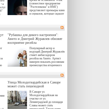
время не остановить. Wink
вого
(совместное предприятие
 <a
"Ростелекома" и НМГ)
s/rytsari-
представляет премьеры кино
26"
и сериалов, которые скрасят
и
удлиняющиеся вечера
последнего летнего месяца.
атра
И пусть <a
href="https://wink.ru/series/kholod-
ма"
year-2026"
target="_blank">"Холод"
ут
"Рубашка для дикого настроения":
</a> (18+) останется только
вные
Авито и Дмитрий Журавлев обновят
на экране — весь август по
ли
восприятие ресейла
четвергам продолжат
выходить новые эпизоды
ют
Популярный актер и
сериала, в котором
ведущий Дмитрий Журавлёв
юк,
беспощадным возмездием в
станет амбассадором
ьма
духе графа Монте-Кристо
за
ресейла на Авито. Артист
занимается наша
намерен показать россиянам
современница.
по
преимущества вторичного
рынка и сделать покупку
, а
тобы
товаров с историей нормой
ов,
для современного и умного
тно,
человека.
лия
а"
й.
Улица Молодогвардейская в Самаре
может стать пешеходной
ов
В Самаре ул.
 "И
Молодогвардейская на
ении
участке от ул.
Ленинградской до площади
Славы может стать
пешеходной. Такую идею