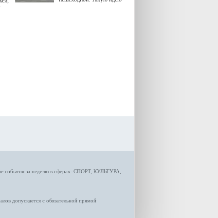
жей,
озвучила министр
я
градостроительной политики
Самарской области
Екатерина Семенова.
ые
события за неделю
в сферах:
СПОРТ
,
КУЛЬТУРА,
лов допускается с обязательной прямой