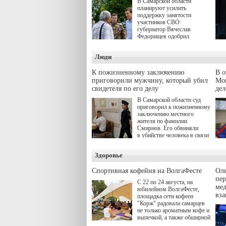
В Самарской области
планируют усилить
поддержку занятости
участников СВО:
губернатор Вячеслав
Федорищев одобрил
инициативы депутата
Самарской Губернской
Люди
Думы Александра
Живайкина, направленные
на трудоустройство и более
К пожизненному заключению
В 
спокойную адаптацию к
приговорили мужчину, который убил
Моц
мирной жизни.
свидетеля по его делу
дел
В Самарской области суд
приговорил к пожизненному
заключению местного
жителя по фамилии
Смирнов. Его обвиняли
в убийстве человека в связи
с выполнением
им общественного долга.
Здоровье
Спортивная кофейня на ВолгаФесте
Оль
пер
С 22 по 24 августа, на
ме
юбилейном ВолгаФесте,
вз
площадка сети кофеен
"Корж" радовала самарцев
не только ароматным кофе и
выпечкой, а также обширной
оздоровительной