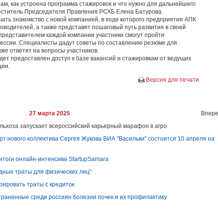
м, как устроена программа стажировок и что нужно для дальнейшего
меститель Председателя Правления РСХБ Елена Батурова.
ать знакомство с новой компанией, в ходе которого предприятия АПК
ководителей, а также представят пошаговый путь развития в своей
 представителем каждой компании участники смогут пройти
ессии. Специалисты дадут советы по составлению резюме для
же ответят на вопросы участников.
ет предоставлен доступ к базе вакансий и стажировкам от ведущих
ции.
Версия для печати
27 марта 2025
Впере
льхоза запускает всероссийский карьерный марафон в агро
рт нового коллектива Сергея Жукова ВИА "Васильки" состоится 10 апреля на
итоги онлайн-интенсива StartupSamara
дные траты для физических лиц"
зировать траты с кредиток
траненные среди россиян болезни почек и их профилактику