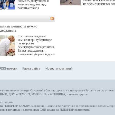
уменьшилось число пля
повысить доступность и
не рекомендованных дл
качество медпомощи,
купания.
развить сервисы
превентивной медицины.
Однако сфера MedTech
сталкивается с
определенными барьерами.
К ним можно отнести
мейные ценности нужно
регуляторные ограничения,
ддерживать
этические вопросы,
Состоялось заседание
возникающие при работе с
комиссии при губернаторе
данными пациентов. Для
по вопросам
более динамичного роста
демографического развития.
проникновения инноваций в
Ее вел председатель
сегмент необходимо кросс-
Самарской губернской думы
отраслевое взаимодействие
Виктор Сазонов.
государства, медицинских
клиник и страховых
компаний. Об этом
RSS-потоки
Карта сайта
Новости компаний
рассказала Ольга Сорокина,
член Совета директоров
Страхового Дома ВСК в
ходе сессии "Развитие
медицинских технологий —
ключ к повышению
качества жизни" в рамках
ольятти,
известные люди
Самарской области, курьезы и катастрофы
в России и мире
, основн
ПМЭФ 2025. В дискуссии
НЬГИ
,
ДОМ и РЕМОНТ
,
МУЖЧИНА и ЖЕНЩИНА
, и многое
другое
.
также приняли участие
Министр здравоохранения
араИнформ»
РФ Михаил Мурашко,
еты
РЕПОРТЕР
. САМАРА защищены. Полное либо частичное воспроизведение любых материа
представители
ании в печатных и электронных СМИ ссылка на
РЕПОРТЕР
обязательна.
Государственной Думы,