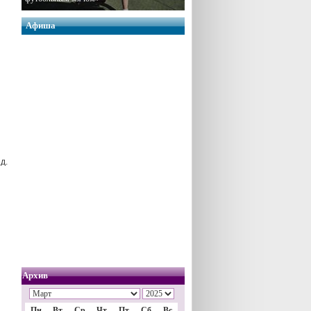
Афиша
д.
Архив
Пн
Вт
Ср
Чт
Пт
Сб
Вс