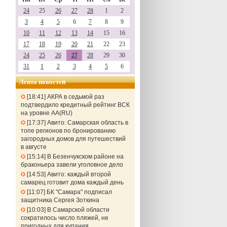
24
25
26
27
28
1
2
3
4
5
6
7
8
9
10
11
12
13
14
15
16
17
18
19
20
21
22
23
24
25
26
27
28
29
30
31
1
2
3
4
5
6
Лента новостей
18:41
АКРА в седьмой раз
подтвердило кредитный рейтинг ВСК
на уровне АА(RU)
17:37
Авито: Самарская область в
топе регионов по бронированию
загородных домов для путешествий
в августе
15:14
В Безенчукском районе на
браконьера завели уголовное дело
14:53
Авито: каждый второй
самарец готовит дома каждый день
11:07
БК "Самара" подписал
защитника Сергея Зоткина
10:03
В Самарской области
сократилось число пляжей, не
пригодных для купания