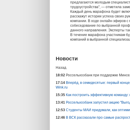
предлагаются молодым специалиста
трудоустройства", — отметила за
Каждый день марафона будет включ
расскажут истории успеха своих ру
компании. В ходе онлайн-эфиров с
собеседование по выбранной проф
данного направления. Эксперты так
В течение марафона участникам буд
компаний в выбранной специализа
Новости
Назад.
18:02
Россельхозбанк при поддержке Минсе
17:14
Вперёд, в семидесятые: первый конце
Wink.ru
15:35
Как построить эффективную команду: 
13:41
Россельхозбанк запустил акцию "Выго
12:53
Студенты МАИ придумали, как оптими
12:46
В ВСК рассказали про самые распрос