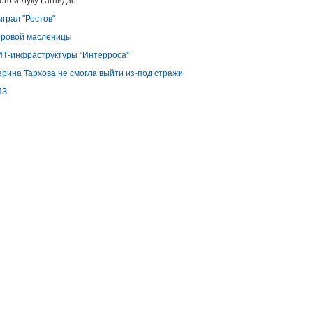
го и Луку Гагнидзе
грал "Ростов"
доровой масленицы
ИТ-инфраструктуры "Интерроса"
рина Тархова не смогла выйти из-под стражи
ПЗ