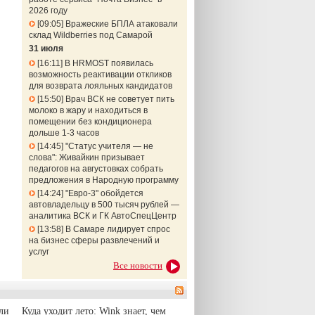
2026 году
09:05
Вражеские БПЛА атаковали
склад Wildberries под Самарой
31 июля
16:11
В HRMOST появилась
возможность реактивации откликов
для возврата лояльных кандидатов
15:50
Врач ВСК не советует пить
молоко в жару и находиться в
помещении без кондиционера
дольше 1-3 часов
14:45
"Статус учителя — не
слова": Живайкин призывает
педагогов на августовках собрать
предложения в Народную программу
14:24
"Евро-3" обойдется
автовладельцу в 500 тысяч рублей —
аналитика ВСК и ГК АвтоСпецЦентр
13:58
В Самаре лидирует спрос
на бизнес сферы развлечений и
услуг
Все новости
ли
Куда уходит лето: Wink знает, чем