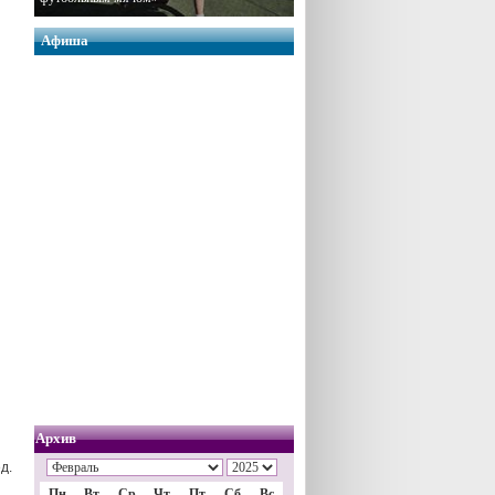
Афиша
Архив
д.
Пн
Вт
Ср
Чт
Пт
Сб
Вс