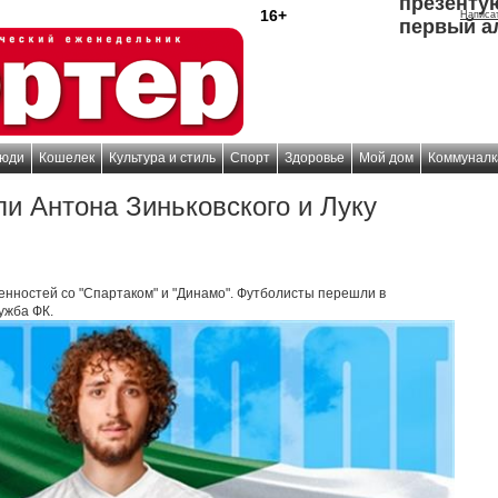
презенту
16+
Написа
первый а
юди
Кошелек
Культура и стиль
Спорт
Здоровье
Мой дом
Коммуналк
и Антона Зиньковского и Луку
енностей со "Спартаком" и "Динамо". Футболисты перешли в
ужба ФК.