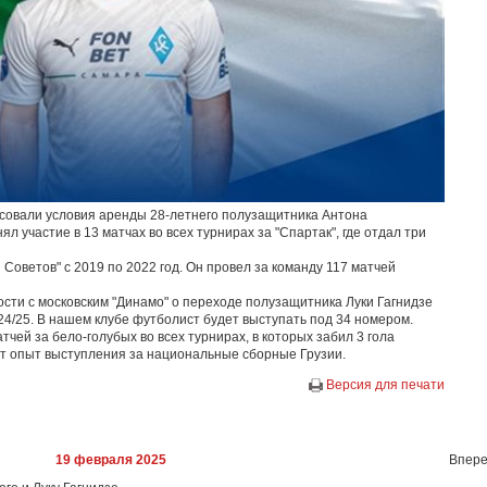
ласовали условия аренды 28-летнего полузащитника Антона
ял участие в 13 матчах во всех турнирах за "Спартак", где отдал три
Советов" с 2019 по 2022 год. Он провел за команду 117 матчей
сти с московским "Динамо" о переходе полузащитника Луки Гагнидзе
24/25. В нашем клубе футболист будет выступать под 34 номером.
атчей за бело-голубых во всех турнирах, в которых забил 3 гола
ет опыт выступления за национальные сборные Грузии.
Версия для печати
19 февраля 2025
Впере