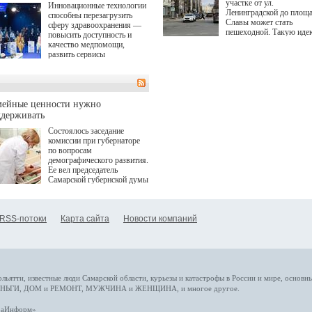
участке от ул.
Инновационные технологии
Ленинградской до площ
способны перезагрузить
Славы может стать
сферу здравоохранения —
пешеходной. Такую иде
повысить доступность и
озвучила министр
качество медпомощи,
градостроительной поли
развить сервисы
Самарской области
превентивной медицины.
Екатерина Семенова.
Однако сфера MedTech
сталкивается с
определенными барьерами.
К ним можно отнести
мейные ценности нужно
регуляторные ограничения,
ддерживать
этические вопросы,
Состоялось заседание
возникающие при работе с
комиссии при губернаторе
данными пациентов. Для
по вопросам
более динамичного роста
демографического развития.
проникновения инноваций в
Ее вел председатель
сегмент необходимо кросс-
Самарской губернской думы
отраслевое взаимодействие
Виктор Сазонов.
государства, медицинских
клиник и страховых
компаний. Об этом
RSS-потоки
Карта сайта
Новости компаний
рассказала Ольга Сорокина,
член Совета директоров
Страхового Дома ВСК в
ходе сессии "Развитие
медицинских технологий —
ключ к повышению
качества жизни" в рамках
ольятти,
известные люди
Самарской области, курьезы и катастрофы
в России и мире
, основн
ПМЭФ 2025. В дискуссии
НЬГИ
,
ДОМ и РЕМОНТ
,
МУЖЧИНА и ЖЕНЩИНА
, и многое
другое
.
также приняли участие
Министр здравоохранения
араИнформ»