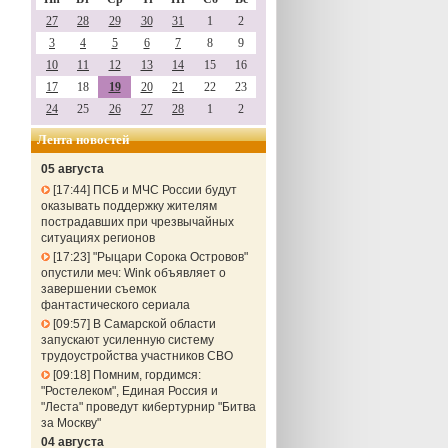
27
28
29
30
31
1
2
3
4
5
6
7
8
9
10
11
12
13
14
15
16
17
18
19
20
21
22
23
24
25
26
27
28
1
2
Лента новостей
05 августа
17:44
ПСБ и МЧС России будут
оказывать поддержку жителям
пострадавших при чрезвычайных
ситуациях регионов
17:23
"Рыцари Сорока Островов"
опустили меч: Wink объявляет о
завершении съемок
фантастического сериала
09:57
В Самарской области
запускают усиленную систему
трудоустройства участников СВО
09:18
Помним, гордимся:
"Ростелеком", Единая Россия и
"Леста" проведут кибертурнир "Битва
за Москву"
04 августа