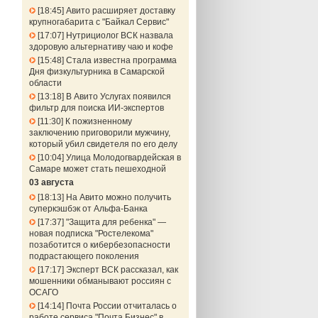
18:45
Авито расширяет доставку
крупногабарита с "Байкал Сервис"
17:07
Нутрициолог ВСК назвала
здоровую альтернативу чаю и кофе
15:48
Стала известна программа
Дня физкультурника в Самарской
области
13:18
В Авито Услугах появился
фильтр для поиска ИИ-экспертов
11:30
К пожизненному
заключению приговорили мужчину,
который убил свидетеля по его делу
10:04
Улица Молодогвардейская в
Самаре может стать пешеходной
03 августа
18:13
На Авито можно получить
суперкэшбэк от Альфа-Банка
17:37
"Защита для ребенка" —
новая подписка "Ростелекома"
позаботится о кибербезопасности
подрастающего поколения
17:17
Эксперт ВСК рассказал, как
мошенники обманывают россиян с
ОСАГО
14:14
Почта России отчиталась о
работе сервиса "Почта Бизнес" в