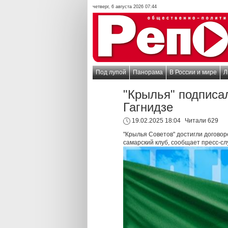
четверг, 6 августа 2026 07:44
Под лупой
Панорама
В России и мире
Л
"Крылья" подписал
Гагнидзе
19.02.2025 18:04
Читали 629
"Крылья Советов" достигли договор
самарский клуб, сообщает пресс-сл