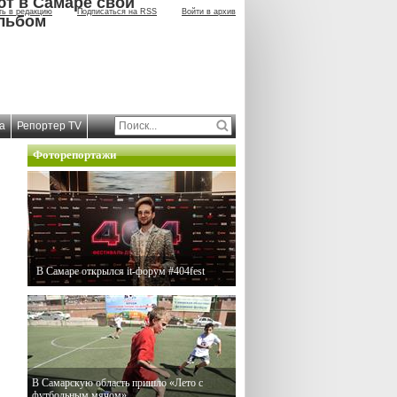
ют в Самаре свой
ть в редакцию
Подписаться на RSS
Войти в архив
льбом
а
Репортер TV
Фоторепортажи
В Самаре открылся it-форум #404fest
В Самарскую область пришло «Лето с
футбольным мячом»