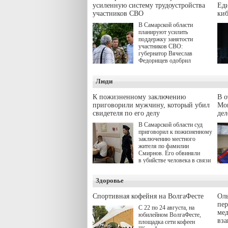
усиленную систему трудоустройства
Еди
участников СВО
киб
В Самарской области
планируют усилить
поддержку занятости
участников СВО:
губернатор Вячеслав
Федорищев одобрил
инициативы депутата
Самарской Губернской
Люди
Думы Александра
Живайкина, направленные
на трудоустройство и более
К пожизненному заключению
В 
спокойную адаптацию к
приговорили мужчину, который убил
Моц
мирной жизни.
свидетеля по его делу
дел
В Самарской области суд
приговорил к пожизненному
заключению местного
жителя по фамилии
Смирнов. Его обвиняли
в убийстве человека в связи
с выполнением
им общественного долга.
Здоровье
Спортивная кофейня на ВолгаФесте
Оль
пер
С 22 по 24 августа, на
ме
юбилейном ВолгаФесте,
вз
площадка сети кофеен