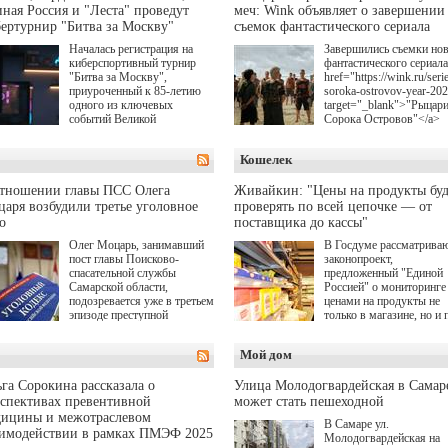
ная Россия и "Леста" проведут
меч: Wink объявляет о завершении
ертурнир "Битва за Москву"
съемок фантастического сериала
Началась регистрация на
Завершились съемки но
киберспортивный турнир
фантастического сериала
"Битва за Москву",
href="https://wink.ru/serie
приуроченный к 85-летию
soroka-ostrovov-year-20
одного из ключевых
target="_blank">"Рыцар
событий Великой
Сорока Островов"</a>
Отечественной войны.
(18+) для онлайн-киноте
Организаторами
Wink (совместное
Кошелек
соревнования по онлайн-
предприятие "Ростелеко
игре "Мир танков"
и НМГ) по мотивам
выступили "Ростелеком",
одноименного романа
отношении главы ПСС Олега
Живайкин: "Цены на продукты буд
партия "Единая Россия",
Сергея Лукьяненко. Гла
аря возбудили третье уголовное
проверять по всей цепочке — от
игровая студия "Леста" и
роли в проекте исполни
о
поставщика до кассы"
Музей Победы.
Артем Кошман, Полина
Олег Моцарь, занимавший
В Госдуме рассматрива
Гухман, Вероника
пост главы Поисково-
законопроект,
Устимова, Олег Савост
спасательной службы
предложенный "Единой
Святослав Рогожан, Куз
Самарской области,
Россией" о мониторинге 
Котрелёв, Никита
подозревается уже в третьем
ценами на продукты не
Кологривый, Елисей
эпизоде преступной
только в магазине, но и 
Чучилин, Александра
деятельности. Возбуждено
всей цепочке — от
Нестерова, Ника Жукова
третье уголовное дело
поставщика до кассы. Ч
также Михаил Пореченк
Мой дом
о превышении полномочий,
в момент резкого
Александр Обласов,
а сам он находится в СИЗО.
подорожания было поня
Дмитрий Куличков и Ю
где именно цена "поехал
Волкова в роли родителе
га Сорокина рассказала о
Улица Молодогвардейская в Самар
вверх и кто её разогнал.
Режиссер-постановщик
спективах превентивной
может стать пешеходной
проекта — Егор Чичкан
дицины и межотраслевом
В Самаре ул.
(сериалы "Комбинация",
аимодействии в рамках ПМЭФ 2025
Молодогвардейская на
снова здравствуйте!").