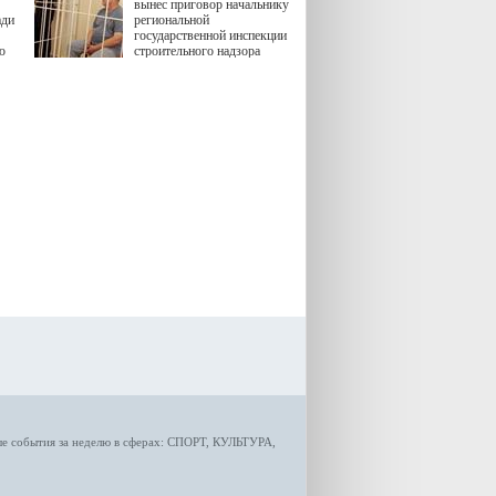
вынес приговор начальнику
ади
региональной
государственной инспекции
ю
строительного надзора
(ГИСН) Владимиру
тики
Захарину и трем его
предполагаемым
подельникам. Их обвиняли
в должностных
преступлениях.
ые
события за неделю
в сферах:
СПОРТ
,
КУЛЬТУРА,