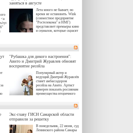
заняться в августе
Лета много не бывает, но
время не остановить. Wink
вого
(совместное предприятие
 <a
"Ростелекома" и НМГ)
s/rytsari-
представляет премьеры кино
26"
и сериалов, которые скрасят
и
удлиняющиеся вечера
последнего летнего месяца.
атра
И пусть <a
href="https://wink.ru/series/kholod-
ма"
year-2026"
target="_blank">"Холод"
ут
"Рубашка для дикого настроения":
</a> (18+) останется только
вные
Авито и Дмитрий Журавлев обновят
на экране — весь август по
ли
восприятие ресейла
четвергам продолжат
выходить новые эпизоды
ют
Популярный актер и
сериала, в котором
ведущий Дмитрий Журавлёв
юк,
беспощадным возмездием в
станет амбассадором
ьма
духе графа Монте-Кристо
за
ресейла на Авито. Артист
занимается наша
намерен показать россиянам
современница.
по
преимущества вторичного
рынка и сделать покупку
, а
тобы
товаров с историей нормой
ов,
для современного и умного
тно,
человека.
лия
а"
й.
е
Экс-главу ГИСН Самарской области
отправили за решетку
ов
В понедельник, 22 июня, суд
 "И
Ленинского района Самары