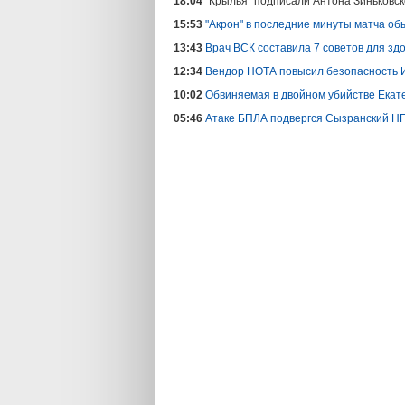
18:04
"Крылья" подписали Антона Зиньковско
15:53
"Акрон" в последние минуты матча обы
13:43
Врач ВСК составила 7 советов для з
12:34
Вендор НОТА повысил безопасность 
10:02
Обвиняемая в двойном убийстве Екате
05:46
Атаке БПЛА подвергся Сызранский Н