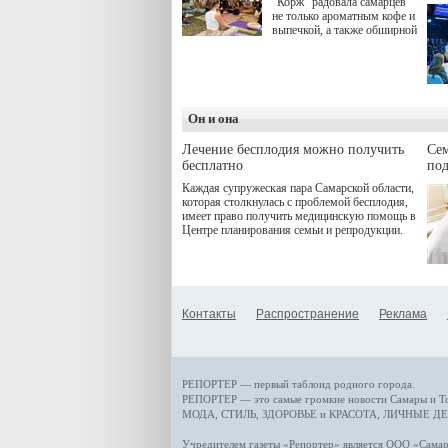
"Корж" радовала самарцев
не только ароматным кофе и
выпечкой, а также обширной
оздоровительной
программой. Спортивный
дебют пришёлся на начало
летнего сезона. Команда
сети кофеен ввела активную
деятельность в жизни для
Он и она
гостей и самарцев.
Лечение бесплодия можно получить
Се
бесплатно
по
Каждая супружеская пара Самарской области,
которая столкнулась с проблемой бесплодия,
имеет право получить медицинскую помощь в
Центре планирования семьи и репродукции.
Контакты
Распространение
Реклама
РЕПОРТЕР — первый таблоид родного города.
РЕПОРТЕР — это
самые громкие новости
Самары и Т
МОДА, СТИЛЬ
,
ЗДОРОВЬЕ и КРАСОТА
,
ЛИЧНЫЕ ДЕ
Учредителем газеты «Репортер» является ООО «Сам