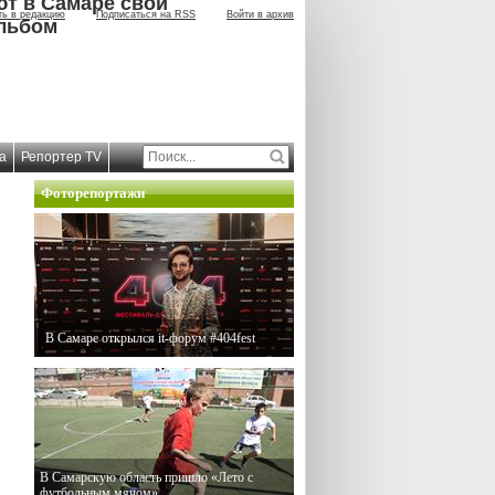
ют в Самаре свой
ть в редакцию
Подписаться на RSS
Войти в архив
льбом
а
Репортер TV
Фоторепортажи
В Самаре открылся it-форум #404fest
В Самарскую область пришло «Лето с
футбольным мячом»