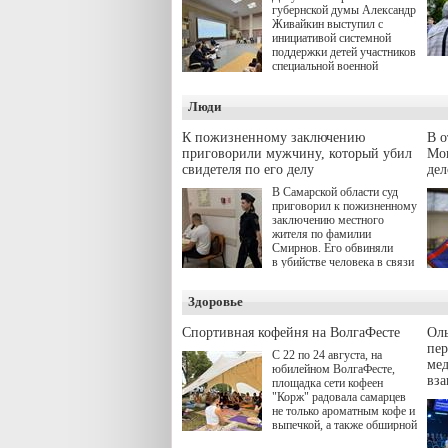
губернской думы Александр
Живайкин выступил с
инициативой системной
поддержки детей участников
специальной военной
операции через спортивные
секции. Он озвучил ее на
Люди
стратегической сессии
"Помощь фронту и семьям
участников СВО", которая
К пожизненному заключению
В 
прошла в Отрадном 7
приговорили мужчину, который убил
Моц
августа.
свидетеля по его делу
дел
В Самарской области суд
приговорил к пожизненному
заключению местного
жителя по фамилии
Смирнов. Его обвиняли
в убийстве человека в связи
с выполнением
им общественного долга.
Здоровье
Спортивная кофейня на ВолгаФесте
Оль
пер
С 22 по 24 августа, на
ме
юбилейном ВолгаФесте,
вз
площадка сети кофеен
"Корж" радовала самарцев
не только ароматным кофе и
выпечкой, а также обширной
оздоровительной