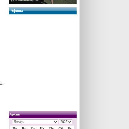
Афиша
д.
Архив
Пн
Вт
Ср
Чт
Пт
Сб
Вс