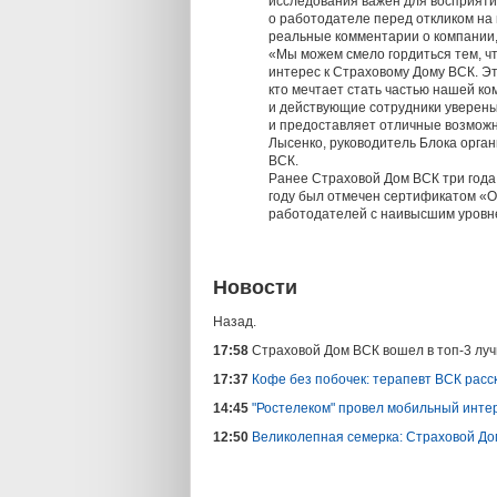
исследования важен для восприятия
о работодателе перед откликом на
реальные комментарии о компании
«Мы можем смело гордиться тем, ч
интерес к Страховому Дому ВСК. Эт
кто мечтает стать частью нашей ко
и действующие сотрудники уверены 
и предоставляет отличные возможн
Лысенко, руководитель Блока орга
ВСК.
Ранее Страховой Дом ВСК три года 
году был отмечен сертификатом «О
работодателей с наивысшим уровне
Новости
Назад.
17:58
Страховой Дом ВСК вошел в топ-3 лу
17:37
Кофе без побочек: терапевт ВСК расск
14:45
"Ростелеком" провел мобильный интер
12:50
Великолепная семерка: Страховой До