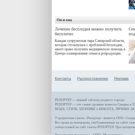
программой. Спортивный
дебют пришёлся на начало
летнего сезона. Команда
сети кофеен ввела активную
деятельность в жизни для
Он и она
гостей и самарцев.
Лечение бесплодия можно получить
Се
бесплатно
по
Каждая супружеская пара Самарской области,
которая столкнулась с проблемой бесплодия,
имеет право получить медицинскую помощь в
Центре планирования семьи и репродукции.
Контакты
Распространение
Реклама
РЕПОРТЕР — первый таблоид родного города.
РЕПОРТЕР — это
самые громкие новости
Самары и Т
МОДА, СТИЛЬ
,
ЗДОРОВЬЕ и КРАСОТА
,
ЛИЧНЫЕ ДЕ
Учредителем газеты «Репортер» является ООО «Сам
Все права на материалы, опубликованные на сайте газ
гиперссылкой на сайт газеты РЕПОРТЕР. При цитиров
Техническая поддержка - ООО «Медиасервис»