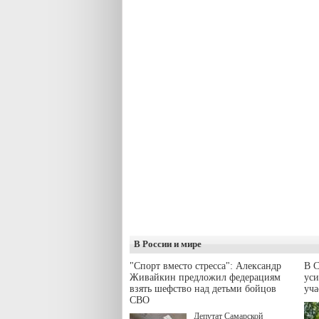
В России и мире
"Спорт вместо стресса": Александр
В С
Живайкин предложил федерациям
уси
взять шефство над детьми бойцов
уч
СВО
Депутат Самарской