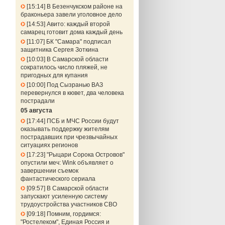
15:14
В Безенчукском районе на
браконьера завели уголовное дело
14:53
Авито: каждый второй
самарец готовит дома каждый день
11:07
БК "Самара" подписал
защитника Сергея Зоткина
10:03
В Самарской области
сократилось число пляжей, не
пригодных для купания
10:00
Под Сызранью ВАЗ
перевернулся в кювет, два человека
пострадали
05 августа
17:44
ПСБ и МЧС России будут
оказывать поддержку жителям
пострадавших при чрезвычайных
ситуациях регионов
17:23
"Рыцари Сорока Островов"
опустили меч: Wink объявляет о
завершении съемок
фантастического сериала
09:57
В Самарской области
запускают усиленную систему
трудоустройства участников СВО
09:18
Помним, гордимся:
"Ростелеком", Единая Россия и