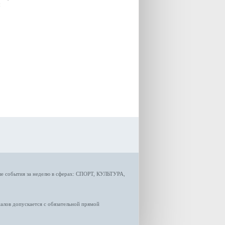
озвучила министр
я
градостроительной политики
Самарской области
Екатерина Семенова.
ые
события за неделю
в сферах:
СПОРТ
,
КУЛЬТУРА,
лов допускается с обязательной прямой