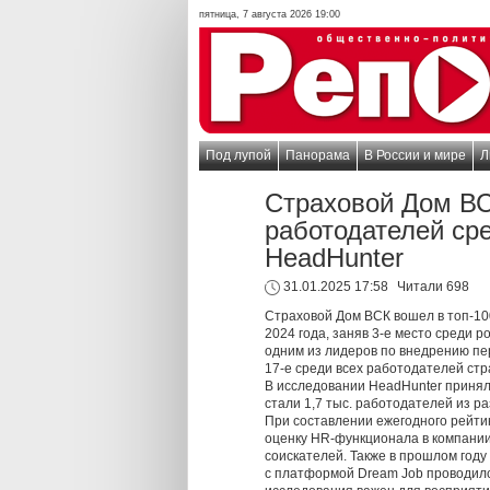
пятница, 7 августа 2026 19:00
Под лупой
Панорама
В России и мире
Л
Страховой Дом ВС
работодателей ср
HeadHunter
31.01.2025 17:58
Читали 698
Страховой Дом ВСК вошел в топ-10
2024 года, заняв 3-е место среди 
одним из лидеров по внедрению пер
17-е среди всех работодателей стр
В исследовании HeadHunter приняли
стали 1,7 тыс. работодателей из р
При составлении ежегодного рейт
оценку HR-функционала в компании
соискателей. Также в прошлом год
с платформой Dream Job проводилс