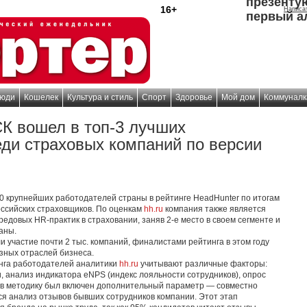
презенту
16+
Написа
первый а
юди
Кошелек
Культура и стиль
Спорт
Здоровье
Мой дом
Коммуналк
К вошел в топ-3 лучших
еди страховых компаний по версии
0 крупнейших работодателей страны в рейтинге HeadHunter по итогам
российских страховщиков. По оценкам
hh.ru
компания также является
едовых HR-практик в страховании, заняв 2-е место в своем сегменте и
аны.
 участие почти 2 тыс. компаний, финалистами рейтинга в этом году
азных отраслей бизнеса.
инга работодателей аналитики
hh.ru
учитывают различные факторы:
, анализ индикатора eNPS (индекс лояльности сотрудников), опрос
у в методику был включен дополнительный параметр — совместно
я анализ отзывов бывших сотрудников компании. Этот этап