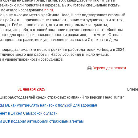
 бренда на рынке труда, так как 95% кандидатов читают отзывы
 вакансию или принятием оффера, а 70% готовы специально искать
, показало исследование
hh.ru
.
то наше высокое место в рейтинге HeadHunter подтверждает огромный
от рейтинг — признание не только от наших сотрудников, но и от тех,
манды. Рейтинг показывает, что и потенциальные кандидаты,
в том, что работа в нашей компании отвечает всем их потребностям
ости для профессионального роста и развития», — отметил Степан
низационного развития и управления персоналом Страхового Дома
подряд занимал 3-е место в рейтинге работодателей Forbes, а в 2024
тличное место для работы» Happy Job, войдя в число лучших
м удовлетворенности сотрудников.
Версия для печати
31 января 2025
Впере
чших работодателей среди страховых компаний по версии HeadHunter
азал, как употреблять напиток с пользой для здоровья
нет в 14 сёл Самарской области
м ВСК подарил автомобили страховым агентам