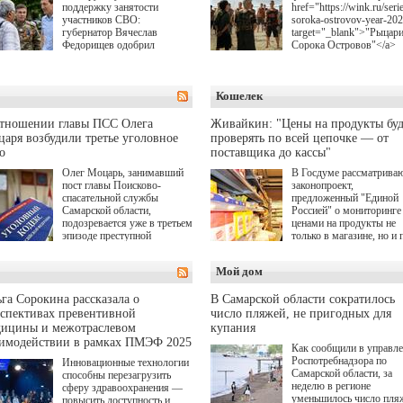
поддержку занятости
href="https://wink.ru/serie
участников СВО:
soroka-ostrovov-year-20
губернатор Вячеслав
target="_blank">"Рыцар
Федорищев одобрил
Сорока Островов"</a>
инициативы депутата
(18+) для онлайн-киноте
Самарской Губернской
Wink (совместное
Думы Александра
предприятие "Ростелеко
Кошелек
Живайкина, направленные
и НМГ) по мотивам
на трудоустройство и более
одноименного романа
спокойную адаптацию к
Сергея Лукьяненко. Гла
отношении главы ПСС Олега
Живайкин: "Цены на продукты буд
мирной жизни.
роли в проекте исполни
аря возбудили третье уголовное
проверять по всей цепочке — от
Артем Кошман, Полина
о
поставщика до кассы"
Гухман, Вероника
Устимова, Олег Савост
Олег Моцарь, занимавший
В Госдуме рассматрива
Святослав Рогожан, Куз
пост главы Поисково-
законопроект,
Котрелёв, Никита
спасательной службы
предложенный "Единой
Кологривый, Елисей
Самарской области,
Россией" о мониторинге 
Чучилин, Александра
подозревается уже в третьем
ценами на продукты не
Нестерова, Ника Жукова
эпизоде преступной
только в магазине, но и 
также Михаил Пореченк
деятельности. Возбуждено
всей цепочке — от
Александр Обласов,
третье уголовное дело
поставщика до кассы. Ч
Мой дом
Дмитрий Куличков и Ю
о превышении полномочий,
в момент резкого
Волкова в роли родителе
а сам он находится в СИЗО.
подорожания было поня
Режиссер-постановщик
где именно цена "поехал
га Сорокина рассказала о
В Самарской области сократилось
проекта — Егор Чичкан
вверх и кто её разогнал.
спективах превентивной
число пляжей, не пригодных для
(сериалы "Комбинация",
дицины и межотраслевом
купания
снова здравствуйте!").
аимодействии в рамках ПМЭФ 2025
Как сообщили в управл
Роспотребнадзора по
Инновационные технологии
Самарской области, за
способны перезагрузить
неделю в регионе
сферу здравоохранения —
уменьшилось число пля
повысить доступность и