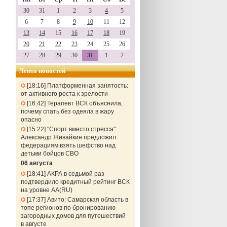
30
31
1
2
3
4
5
6
7
8
9
10
11
12
13
14
15
16
17
18
19
20
21
22
23
24
25
26
27
28
29
30
31
1
2
Лента новостей
18:16
Платформенная занятость:
от активного роста к зрелости
16:42
Терапевт ВСК объяснила,
почему спать без одеяла в жару
опасно
15:22
"Спорт вместо стресса":
Александр Живайкин предложил
федерациям взять шефство над
детьми бойцов СВО
06 августа
18:41
АКРА в седьмой раз
подтвердило кредитный рейтинг ВСК
на уровне АА(RU)
17:37
Авито: Самарская область в
топе регионов по бронированию
загородных домов для путешествий
в августе