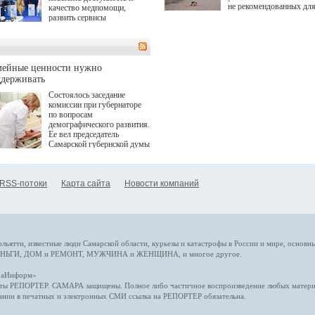
не рекомендованных дл
качество медпомощи,
купания.
развить сервисы
превентивной медицины.
Однако сфера MedTech
сталкивается с
определенными барьерами.
К ним можно отнести
мейные ценности нужно
регуляторные ограничения,
ддерживать
этические вопросы,
Состоялось заседание
возникающие при работе с
комиссии при губернаторе
данными пациентов. Для
по вопросам
более динамичного роста
демографического развития.
проникновения инноваций в
Ее вел председатель
сегмент необходимо кросс-
Самарской губернской думы
отраслевое взаимодействие
Виктор Сазонов.
государства, медицинских
клиник и страховых
компаний. Об этом
RSS-потоки
Карта сайта
Новости компаний
рассказала Ольга Сорокина,
член Совета директоров
Страхового Дома ВСК в
ходе сессии "Развитие
медицинских технологий —
ключ к повышению
качества жизни" в рамках
ольятти,
известные люди
Самарской области, курьезы и катастрофы
в России и мире
, основн
ПМЭФ 2025. В дискуссии
НЬГИ
,
ДОМ и РЕМОНТ
,
МУЖЧИНА и ЖЕНЩИНА
, и многое
другое
.
также приняли участие
Министр здравоохранения
араИнформ»
РФ Михаил Мурашко,
еты
РЕПОРТЕР
. САМАРА защищены. Полное либо частичное воспроизведение любых материа
представители
ании в печатных и электронных СМИ ссылка на
РЕПОРТЕР
обязательна.
Государственной Думы,
Общественной палаты,