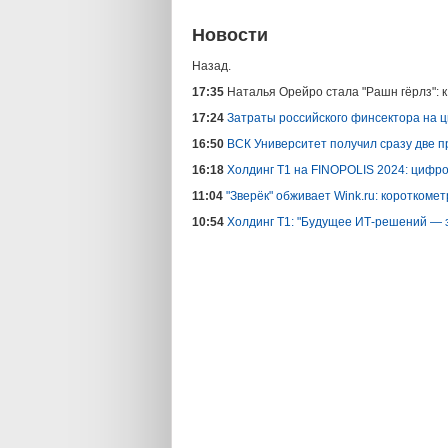
Новости
Назад.
17:35
Наталья Орейро стала "Рашн гёрлз": 
17:24
Затраты российского финсектора на 
16:50
ВСК Университет получил сразу две п
16:18
Холдинг Т1 на FINOPOLIS 2024: цифро
11:04
"Зверёк" обживает Wink.ru: коротком
10:54
Холдинг Т1: "Будущее ИТ-решений — 