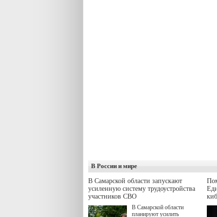
В России и мире
В Самарской области запускают
Пом
усиленную систему трудоустройства
Еди
участников СВО
киб
В Самарской области
планируют усилить