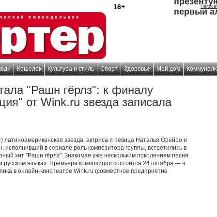
презенту
16+
Написа
первый а
юди
Кошелек
Культура и стиль
Спорт
Здоровье
Мой дом
Коммуналк
тала "Рашн гёрлз": к финалу
ия" от Wink.ru звезда записала
) латиноамериканская звезда, актриса и певица Наталья Орейро и
, исполнивший в сериале роль композитора группы, встретились в
рный хит "Рашн гёрлз". Знакомая уже нескольким поколениям песня
 и русском языках. Премьера композиции состоится 24 октября — в
пика в онлайн-кинотеатре Wink.ru (совместное предприятие