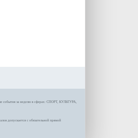
градостроительной политики
Самарской области
Екатерина Семенова.
ые
события за неделю
в сферах:
СПОРТ
,
КУЛЬТУРА,
лов допускается с обязательной прямой