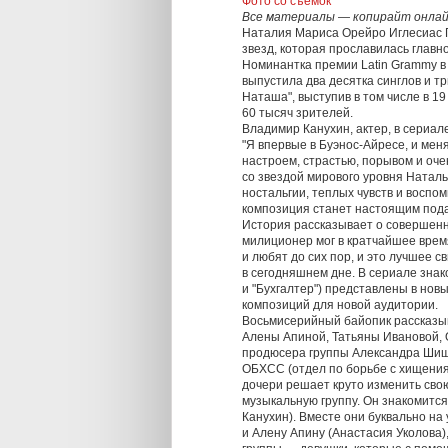
Фото со съемок
Все материалы — копирайт онлай
Наталия Мариса Орейро Иглесиас 
звезд, которая прославилась главно
Номинантка премии Latin Grammy в 
выпустила два десятка синглов и т
Наташа", выступив в том числе в 1
60 тысяч зрителей.
Владимир Канухин, актер, в сериал
"Я впервые в Буэнос-Айресе, и мен
настроем, страстью, порывом и оч
со звездой мирового уровня Натал
ностальгии, теплых чувств и воспо
композиция станет настоящим подар
История рассказывает о совершенн
милиционер мог в кратчайшее врем
и любят до сих пор, и это лучшее с
в сегодняшнем дне. В сериале знако
и "Бухгалтер") представлены в нов
композиций для новой аудитории.
Восьмисерийный байопик рассказыв
Алены Апиной, Татьяны Ивановой, 
продюсера группы Александра Шиши
ОБХСС (отдел по борьбе с хищени
дочери решает круто изменить свою
музыкальную группу. Он знакомитс
Канухин). Вместе они буквально на
и Алену Апину (Анастасия Уколова)