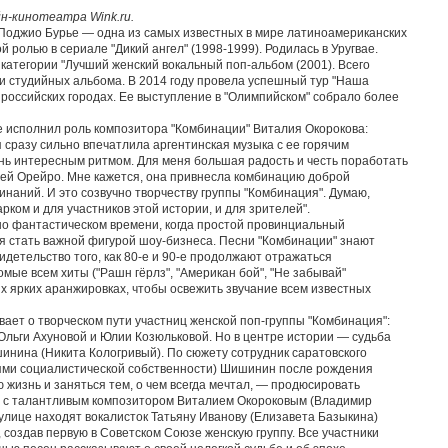
н-кинотеатра Wink.ru.
Поджио Бурье — одна из самых известных в мире латиноамериканских
й ролью в сериале "Дикий ангел" (1998-1999). Родилась в Уругвае.
категории "Лучший женский вокальный поп-альбом (2001). Всего
ри студийных альбома. В 2014 году провела успешный тур "Наша
9 российских городах. Ее выступление в "Олимпийском" собрало более
е исполнил роль композитора "Комбинации" Виталия Окорокова:
я сразу сильно впечатлила аргентинская музыка с ее горячим
ень интересным ритмом. Для меня большая радость и честь поработать
ьей Орейро. Мне кажется, она привнесла комбинацию доброй
минаний. И это созвучно творчеству группы "Комбинация". Думаю,
ком и для участников этой истории, и для зрителей".
о фантастическом времени, когда простой провинциальный
я стать важной фигурой шоу-бизнеса. Песни "Комбинации" знают
видетельство того, как 80-е и 90-е продолжают отражаться
мые всем хиты ("Рашн гёрлз", "Американ бой", "‎Не забывай"‎
ых ярких аранжировках, чтобы освежить звучание всем известных
ает о творческом пути участниц женской поп-группы "Комбинация":
Ольги Ахуновой и Юлии Козюльковой. Но в центре истории — судьба
нина (Никита Кологривый). По сюжету сотрудник саратовского
ями социалистической собственности) Шишинин после рождения
 жизнь и заняться тем, о чем всегда мечтал, — продюсировать
я с талантливым композитором Виталием Окороковым (Владимир
 улице находят вокалисток Татьяну Иванову (Елизавета Базыкина)
, создав первую в Советском Союзе женскую группу. Все участники