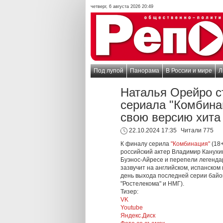
четверг, 6 августа 2026 20:49
Под лупой
Панорама
В России и мире
Л
Наталья Орейро с
сериала "Комбинац
свою версию хита
22.10.2024 17:35
Читали 775
К финалу серила
"Комбинация"
(18+
российский актер Владимир Канухин
Буэнос-Айресе и перепели легенда
зазвучит на английском, испанском
день выхода последней серии байо
"Ростелекома" и НМГ).
Тизер:
VK
Youtube
Яндекс.Диск