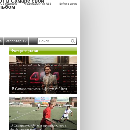
ют в Самаре свой
ть в редакцию
Подписаться на RSS
Войти в архив
льбом
а
Репортер TV
Фоторепортажи
В Самаре открылся it-форум #404fest
В Самарскую область пришло «Лето с
футбольным мячом»