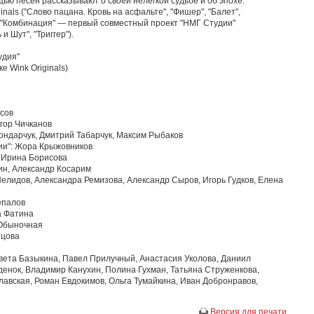
ью песен рассказывают о своей нелегкой судьбе и об эпохе.
als ("‎Слово пацана. Кровь на асфальте"‎, "Фишер", "Балет",
е). "Комбинация" — первый совместный проект "НМГ Студии"
ут", "‎Триггер"‎‎)‎.
удия"
е Wink Originals)
сов
гор Чичканов
ондарчук, Дмитрий Табарчук, Максим Рыбаков
ии": Жора Крыжовников
 Ирина Борисова
ин, Александр Косарим
елидов, Александра Ремизова, Александр Сыров, Игорь Гудков, Елена
епалов
а Фатина
 Обыночная
нцова
авета Базыкина, Павел Прилучный, Анастасия Уколова, Даниил
денок, Владимир Канухин, Полина Гухман, Татьяна Струженкова,
авская, Роман Евдокимов, Ольга Тумайкина, Иван Добронравов,
Версия для печати