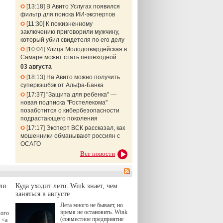
13:18
В Авито Услугах появился
фильтр для поиска ИИ-экспертов
11:30
К пожизненному
заключению приговорили мужчину,
который убил свидетеля по его делу
10:04
Улица Молодогвардейская в
Самаре может стать пешеходной
03 августа
18:13
На Авито можно получить
суперкэшбэк от Альфа-Банка
17:37
"Защита для ребенка" —
новая подписка "Ростелекома"
позаботится о кибербезопасности
подрастающего поколения
17:17
Эксперт ВСК рассказал, как
мошенники обманывают россиян с
ОСАГО
Все новости
ли
Куда уходит лето: Wink знает, чем
заняться в августе
Лета много не бывает, но
время не остановить. Wink
вого
(совместное предприятие
 <a