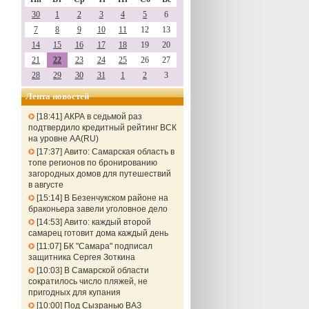
30
1
2
3
4
5
6
7
8
9
10
11
12
13
14
15
16
17
18
19
20
21
22
23
24
25
26
27
28
29
30
31
1
2
3
Лента новостей
18:41
АКРА в седьмой раз
подтвердило кредитный рейтинг ВСК
на уровне АА(RU)
17:37
Авито: Самарская область в
топе регионов по бронированию
загородных домов для путешествий
в августе
15:14
В Безенчукском районе на
браконьера завели уголовное дело
14:53
Авито: каждый второй
самарец готовит дома каждый день
11:07
БК "Самара" подписал
защитника Сергея Зоткина
10:03
В Самарской области
сократилось число пляжей, не
пригодных для купания
10:00
Под Сызранью ВАЗ