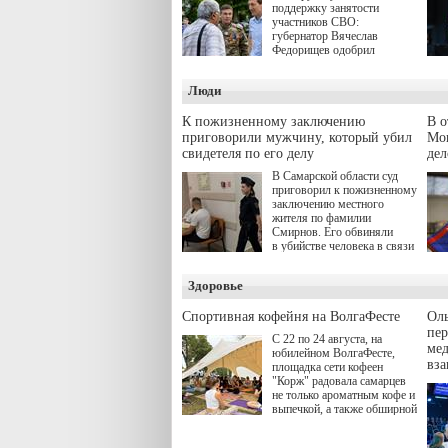
поддержку занятости
участников СВО:
губернатор Вячеслав
Федорищев одобрил
инициативы депутата
Самарской Губернской
Люди
Думы Александра
Живайкина, направленные
на трудоустройство и более
К пожизненному заключению
В 
спокойную адаптацию к
приговорили мужчину, который убил
Моц
мирной жизни.
свидетеля по его делу
дел
В Самарской области суд
приговорил к пожизненному
заключению местного
жителя по фамилии
Смирнов. Его обвиняли
в убийстве человека в связи
с выполнением
им общественного долга.
Здоровье
Спортивная кофейня на ВолгаФесте
Оль
пер
С 22 по 24 августа, на
ме
юбилейном ВолгаФесте,
вз
площадка сети кофеен
"Корж" радовала самарцев
не только ароматным кофе и
выпечкой, а также обширной
оздоровительной
программой. Спортивный