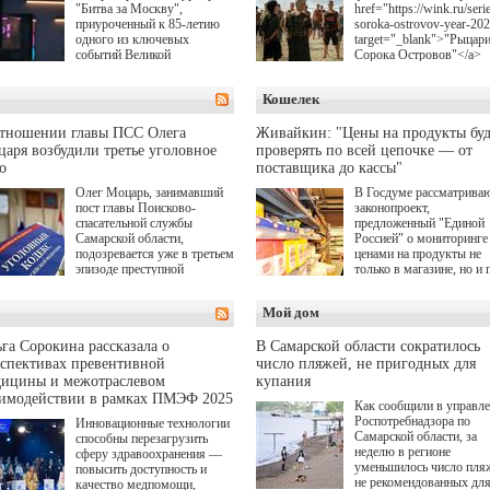
"Битва за Москву",
href="https://wink.ru/serie
приуроченный к 85-летию
soroka-ostrovov-year-20
одного из ключевых
target="_blank">"Рыцар
событий Великой
Сорока Островов"</a>
Отечественной войны.
(18+) для онлайн-киноте
Организаторами
Wink (совместное
Кошелек
соревнования по онлайн-
предприятие "Ростелеко
игре "Мир танков"
и НМГ) по мотивам
выступили "Ростелеком",
одноименного романа
отношении главы ПСС Олега
Живайкин: "Цены на продукты буд
партия "Единая Россия",
Сергея Лукьяненко. Гла
аря возбудили третье уголовное
проверять по всей цепочке — от
игровая студия "Леста" и
роли в проекте исполни
о
поставщика до кассы"
Музей Победы.
Артем Кошман, Полина
Олег Моцарь, занимавший
В Госдуме рассматрива
Гухман, Вероника
пост главы Поисково-
законопроект,
Устимова, Олег Савост
спасательной службы
предложенный "Единой
Святослав Рогожан, Куз
Самарской области,
Россией" о мониторинге 
Котрелёв, Никита
подозревается уже в третьем
ценами на продукты не
Кологривый, Елисей
эпизоде преступной
только в магазине, но и 
Чучилин, Александра
деятельности. Возбуждено
всей цепочке — от
Нестерова, Ника Жукова
третье уголовное дело
поставщика до кассы. Ч
также Михаил Пореченк
Мой дом
о превышении полномочий,
в момент резкого
Александр Обласов,
а сам он находится в СИЗО.
подорожания было поня
Дмитрий Куличков и Ю
где именно цена "поехал
Волкова в роли родителе
га Сорокина рассказала о
В Самарской области сократилось
вверх и кто её разогнал.
Режиссер-постановщик
спективах превентивной
число пляжей, не пригодных для
проекта — Егор Чичкан
дицины и межотраслевом
купания
(сериалы "Комбинация",
аимодействии в рамках ПМЭФ 2025
Как сообщили в управл
снова здравствуйте!").
Роспотребнадзора по
Инновационные технологии
Самарской области, за
способны перезагрузить
неделю в регионе
сферу здравоохранения —
уменьшилось число пля
повысить доступность и
не рекомендованных дл
качество медпомощи,