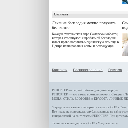
дебют пришёлся на начало
летнего сезона. Команда
сети кофеен ввела активную
деятельность в жизни для
Он и она
гостей и самарцев.
Лечение бесплодия можно получить
Се
бесплатно
по
Каждая супружеская пара Самарской области,
которая столкнулась с проблемой бесплодия,
имеет право получить медицинскую помощь в
Центре планирования семьи и репродукции.
Контакты
Распространение
Реклама
РЕПОРТЕР — первый таблоид родного города.
РЕПОРТЕР — это
самые громкие новости
Самары и Т
МОДА, СТИЛЬ
,
ЗДОРОВЬЕ и КРАСОТА
,
ЛИЧНЫЕ ДЕ
Учредителем газеты «Репортер» является ООО «Сам
Все права на материалы, опубликованные на сайте газ
гиперссылкой на сайт газеты РЕПОРТЕР. При цитиров
Техническая поддержка - ООО «Медиасервис»