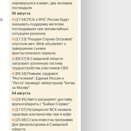
перевернулся в кювет, два человека
пострадали
05 августа
д.
17:44
ПСБ и МЧС России будут
оказывать поддержку жителям
пострадавших при чрезвычайных
ситуациях регионов
17:23
"Рыцари Сорока Островов"
опустили меч: Wink объявляет о
завершении съемок
фантастического сериала
09:57
В Самарской области
запускают усиленную систему
трудоустройства участников СВО
09:18
Помним, гордимся:
"Ростелеком", Единая Россия и
"Леста" проведут кибертурнир "Битва
за Москву"
04 августа
18:45
Авито расширяет доставку
крупногабарита с "Байкал Сервис"
17:07
Нутрициолог ВСК назвала
здоровую альтернативу чаю и кофе
15:48
Стала известна программа
Дня физкультурника в Самарской
области