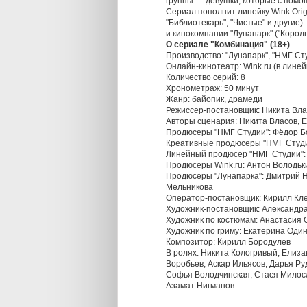
группы — девушки, которые с помощ
Сериал пополнит линейку Wink Origin
"‎Библиотекарь"‎, "Чистые" и други
и кинокомпании "Лунапарк" ("Король и Ш
О сериале "Комбинация" (18+)
Производство: "Лунапарк", "НМГ Ст
Онлайн-кинотеатр: Wink.ru (в линейк
Количество серий: 8
Хронометраж: 50 минут
Жанр: байопик, драмеди
Режиссер-постановщик: Никита Вла
Авторы сценария: Никита Власов, Е
Продюсеры "‎НМГ Студии": Фёдор Б
Креативные продюсеры "‎НМГ Студ
Линейный продюсер "‎НМГ Студии":
Продюсеры Wink.ru: Антон Володьк
Продюсеры "Лунапарка": Дмитрий Н
Мельникова
Оператор-постановщик: Кирилл Кл
Художник-постановщик: Александр
Художник по костюмам: Анастасия
Художник по гриму: Екатерина Оди
Композитор: Кирилл Бородулев
В ролях: Никита Кологривый, Елиз
Воробьев, Аскар Ильясов, Дарья Ру
Софья Володчинская, Стася Милосл
Азамат Нигманов.