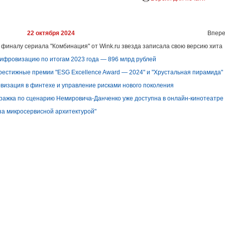
22 октября 2024
Впере
к финалу сериала "Комбинация" от Wink.ru звезда записала свою версию хита
цифровизацию по итогам 2023 года — 896 млрд рублей
рестижные премии "ESG Excellence Award — 2024" и "Хрустальная пирамида"
визация в финтехе и управление рисками нового поколения
етражка по сценарию Немировича-Данченко уже доступна в онлайн-кинотеатре
за микросервисной архитектурой"