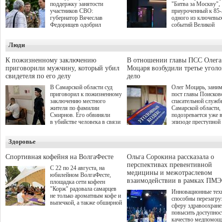
поддержку занятости
"Битва за Москву",
участников СВО:
приуроченный к 85
губернатор Вячеслав
одного из ключевы
Федорищев одобрил
событий Великой
инициативы депутата
Отечественной войн
Самарской Губернской
Организаторами
Люди
Думы Александра
соревнования по он
Живайкина, направленные
игре "Мир танков"
на трудоустройство и более
выступили "Ростеле
К пожизненному заключению
В отношении главы ПСС Олега
спокойную адаптацию к
партия "Единая Рос
приговорили мужчину, который убил
Моцаря возбудили третье угол
мирной жизни.
игровая студия "Лес
свидетеля по его делу
дело
Музей Победы.
В Самарской области суд
Олег Моцарь, зани
приговорил к пожизненному
пост главы Поисков
заключению местного
спасательной служб
жителя по фамилии
Самарской области,
Смирнов. Его обвиняли
подозревается уже 
в убийстве человека в связи
эпизоде преступной
с выполнением
деятельности. Возб
им общественного долга.
третье уголовное де
Здоровье
о превышении полн
а сам он находится
Спортивная кофейня на ВолгаФесте
Ольга Сорокина рассказала о
перспективах превентивной
С 22 по 24 августа, на
медицины и межотраслевом
юбилейном ВолгаФесте,
взаимодействии в рамках ПМЭ
площадка сети кофеен
"Корж" радовала самарцев
Инновационные тех
не только ароматным кофе и
способны перезагру
выпечкой, а также обширной
сферу здравоохран
оздоровительной
повысить доступнос
программой. Спортивный
качество медпомощ