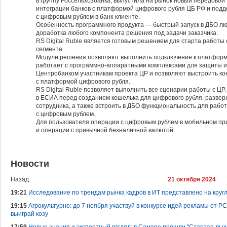
в группу Россельхозбанка, выпустила на рынок новый передовой
интеграции банков с платформой цифрового рубля ЦБ РФ и подд
с цифровым рублем в банк-клиенте.
Особенность программного продукта — быстрый запуск в ДБО лю
доработка любого компонента решения под задачи заказчика.
RS Digital Ruble является готовым решением для старта работ
сегмента.
Модули решения позволяют выполнить подключение к платформе
работает с программно-аппаратными комплексами для защиты
Центробанком участникам проекта ЦР и позволяют выстроить к
с платформой цифрового рубля.
RS Digital Ruble позволяет выполнить все сценарии работы с ЦР
в ЕСИА перед созданием кошелька для цифрового рубля, развер
сотрудника, а также встроить в ДБО функциональность для рабо
с цифровым рублем.
Для пользователя операции с цифровым рублем в мобильном при
и операции с привычной безналичной валютой.
Новости
Назад.
21 октября 2024
19:21
Исследование по трендам рынка кадров в ИТ представлено на круг
19:15
Агрокультурно: до 7 ноября участвуй в конкурсе идей рекламы от 
выиграй козу