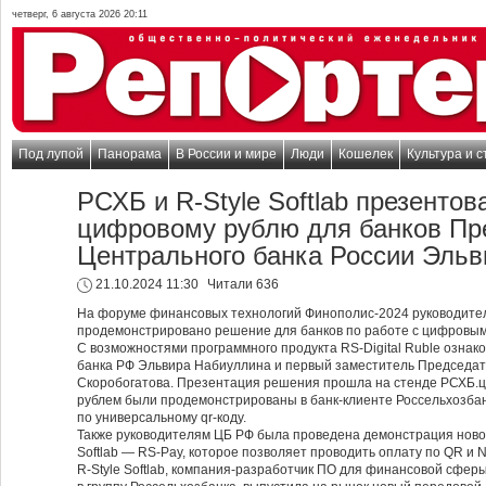
четверг, 6 августа 2026 20:11
Под лупой
Панорама
В России и мире
Люди
Кошелек
Культура и с
РСХБ и R-Style Softlab презенто
цифровому рублю для банков Пр
Центрального банка России Эль
21.10.2024 11:30
Читали 636
На форуме финансовых технологий Финополис-2024 руководите
продемонстрировано решение для банков по работе с цифровым р
С возможностями программного продукта RS-Digital Ruble озна
банка РФ Эльвира Набиуллина и первый заместитель Председат
Скоробогатова. Презентация решения прошла на стенде РСХБ.
рублем были продемонстрированы в банк-клиенте Россельхозба
по универсальному qr-коду.
Также руководителям ЦБ РФ была проведена демонстрация нового
Softlab — RS-Pay, которое позволяет проводить оплату по QR и
R-Style Softlab, компания-разработчик ПО для финансовой сфер