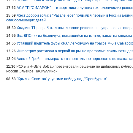
17:59
Новые знания и экспертный взгляд: в Самаре прошли "Стартап-в
17:52
АСУ ТП "СИЛАРОН" — в шорт-листе лучших технологических решени
15:59
Жест доброй воли: в "Развлечёбе" появился первый в России аними
слабослышащих детей
15:30
Холдинг Т1 разработал комплексное решение по управлению опер
14:55
Экс-ДПСник из Безенчука, попавшийся на взятке, напал на следова
14:55
Уставший водитель фуры смял легковушку на трассе М-5 в Самарск
13:26
Ингосстрах рассказал о первой на рынке программе лояльности для
12:04
Алексей Гребнев выиграл континентальное первенство по шахмата
11:30
РСХБ и R-Style Softlab презентовали решение по цифровому рублю
России Эльвире Набиуллиной
08:53
"Крылья Советов" упустили победу над "Оренбургом"