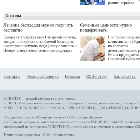
дебют пришёлся на начало
развить сервисы
летнего сезона. Команда
превентивной меди
сети кофеен ввела активную
Однако сфера MedT
деятельность в жизни для
Он и она
сталкивается с
гостей и самарцев.
определенными бар
К ним можно отнес
Лечение бесплодия можно получить
Семейные ценности нужно
регуляторные огран
бесплатно
поддерживать
этические вопросы,
Каждая супружеская пара Самарской области,
Состоялось заседан
возникающие при ра
которая столкнулась с проблемой бесплодия,
комиссии при губер
данными пациентов
имеет право получить медицинскую помощь в
по вопросам
более динамичного 
Центре планирования семьи и репродукции.
демографического р
проникновения инн
Ее вел председатель
сегмент необходимо
Самарской губернс
отраслевое взаимод
Виктор Сазонов.
государства, медиц
клиник и страховых
компаний. Об этом
Контакты
Распространение
Реклама
RSS-потоки
Карта сайта
рассказала Ольга С
член Совета директ
Страхового Дома В
ходе сессии "Развит
медицинских техно
РЕПОРТЕР — первый таблоид родного города.
ключ к повышению
качества жизни" в 
РЕПОРТЕР — это
самые громкие новости
Самары и Тольятти,
известные люди
Самарской 
ПМЭФ 2025. В дис
МОДА, СТИЛЬ
,
ЗДОРОВЬЕ и КРАСОТА
,
ЛИЧНЫЕ ДЕНЬГИ
,
ДОМ и РЕМОНТ
,
МУЖЧИН
также приняли учас
Министр здравоохр
Учредителем газеты «Репортер» является ООО «СамараИнформ»
РФ Михаил Мурашк
Все права на материалы, опубликованные на сайте газеты
РЕПОРТЕР
. САМАРА защищены. 
представители
гиперссылкой на сайт газеты РЕПОРТЕР. При цитировании в печатных и электронных С
Государственной Д
Общественной пала
Техническая поддержка - ООО «Медиасервис»
Аппарата Правитель