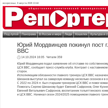
воскресенье, 9 августа 2026 13:44
Под лупой
Панорама
В России и мире
Люди
Кошелек
Культура и с
Юрий Мордвинцев покинул пост г
ВВС
14.10.2024 16:05
Читали 359
Юрий Мордвинцев подал заявление об отставке по собственному
ЦСК ВВС, сообщает пресс-служба клуба. Контракт с наставником
сторон.
Исполняющим обязанности главного тренера ЦСК ВВС назначен
Шиханов выступал за самарскую команду несколько сезонов и в 
С 2022 по 2024 гг. был старшим тренером ЦСК ВВС и помог кома
Помогать Сергею Шиханову будет Евгений Сафронов, Олег Кузне
Евгений Витальевич Сафронов, воспитанник тольяттинского хокке
и ЦСК ВВС. Начинал сезон 2024/2025 помощником главного трене