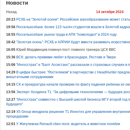
Новости
Назад.
14 октября 2024
20:23
РСХБ на "Золотой осени": Российское агрообразование может стать
19:56
Россельхозбанк: более 123 тысяч студентов вошли в Золотой кадр
18:55
Россельхозбанк: рынок труда в АПК "помолодел" в 2024 году
18:42
"Золотая осень": РСХБ и АЛРИИ будут вместе развивать искусстве
16:05
Юрий Мордвинцев покинул пост главного тренера ЦСК ВВС
15:36
ВСК: делать прививки любят в Краснодаре, Ростове и Твери
15:06
"Ингосстрах" и "Балт Ассистанс" рассказали о страховых случаях в
14:29
В цифре быстрее: "Ростелеком" в партнерстве с HeadHunter предла
внештатными сотрудниками
14:15
СК и прокуратура начали проверки по факту падения ребенка из о
13:56
Эксперт Холдинга Т1: "За цифровыми технологиями — будущее рос
12:27
"Ингосстрах" совместно с Высшей школой бизнеса МГУ второй год 
будущего"
12:19
X5 Group внедрила решение Т1 Иннотех для управления внутренни
процедурами
12:01
У Жигулевска Renault сбил лося: водитель и животное погибли