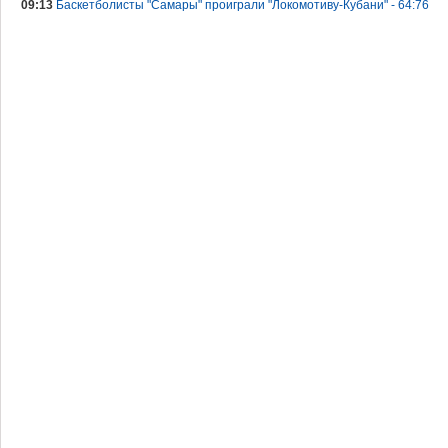
09:13
Баскетболисты "Самары" проиграли "Локомотиву-Кубани" - 64:76