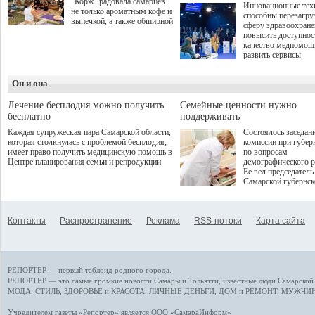
"Корж" радовала самарцев
Инновационные тех
не только ароматным кофе и
способны перезагру
выпечкой, а также обширной
сферу здравоохран
оздоровительной
повысить доступнос
программой. Спортивный
качество медпомощ
дебют пришёлся на начало
развить сервисы
летнего сезона. Команда
превентивной меди
сети кофеен ввела активную
Однако сфера MedT
деятельность в жизни для
Он и она
сталкивается с
гостей и самарцев.
определенными бар
К ним можно отнес
Лечение бесплодия можно получить
Семейные ценности нужно
регуляторные огран
бесплатно
поддерживать
этические вопросы,
Каждая супружеская пара Самарской области,
Состоялось заседан
возникающие при ра
которая столкнулась с проблемой бесплодия,
комиссии при губер
данными пациентов
имеет право получить медицинскую помощь в
по вопросам
более динамичного 
Центре планирования семьи и репродукции.
демографического р
проникновения инн
Ее вел председатель
сегмент необходимо
Самарской губернс
отраслевое взаимод
Виктор Сазонов.
государства, медиц
клиник и страховых
компаний. Об этом
Контакты
Распространение
Реклама
RSS-потоки
Карта сайта
рассказала Ольга С
член Совета директ
Страхового Дома В
ходе сессии "Развит
медицинских техно
РЕПОРТЕР — первый таблоид родного города.
ключ к повышению
качества жизни" в 
РЕПОРТЕР — это
самые громкие новости
Самары и Тольятти,
известные люди
Самарской 
ПМЭФ 2025. В дис
МОДА, СТИЛЬ
,
ЗДОРОВЬЕ и КРАСОТА
,
ЛИЧНЫЕ ДЕНЬГИ
,
ДОМ и РЕМОНТ
,
МУЖЧИН
также приняли учас
Министр здравоохр
Учредителем газеты «Репортер» является ООО «СамараИнформ»