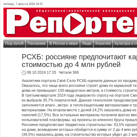
пятница, 7 августа 2026 18:51
Под лупой
Панорама
В России и мире
Люди
Кошелек
Культура и с
РСХБ: россияне предпочитают к
стоимостью до 4 млн рублей
08.10.2024 17:35
Читали 366
Аналитики портала Своё Село РСХБ оценили данные по продажа
Оказалось, что чаще всего россияне строят дома по каркасной т
дома не превышает 150 квадратных метров, а стоимость строите
В третьем квартале 2024 года лидером по спросу на портале Св
их выбрали 35,7% покупателей. Данная технология предусматрив
заполняется влаго-, ветро- и теплозащитными материалами и т
материалами. На втором месте с долей 24,2% оказались дома из
панелей (17,5%). Все остальные материалы получили кратно ме
пользователей платформы: на проекты из клееного бруса пришло
Россияне предпочитают бюджетное строительство: 43,5% проект
на дома, возведение которых обойдется в сумму от 2 до 4 млн р
(39,5%) оказались дома, на строительство которых уйдет до 2 м