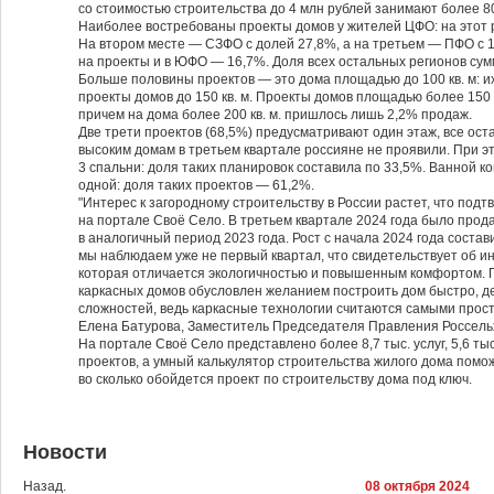
со стоимостью строительства до 4 млн рублей занимают более 
Наиболее востребованы проекты домов у жителей ЦФО: на этот 
На втором месте — СЗФО с долей 27,8%, а на третьем — ПФО с 
на проекты и в ЮФО — 16,7%. Доля всех остальных регионов сум
Больше половины проектов — это дома площадью до 100 кв. м: и
проекты домов до 150 кв. м. Проекты домов площадью более 150 
причем на дома более 200 кв. м. пришлось лишь 2,2% продаж.
Две трети проектов (68,5%) предусматривают один этаж, все ост
высоким домам в третьем квартале россияне не проявили. При эт
3 спальни: доля таких планировок составила по 33,5%. Ванной к
одной: доля таких проектов — 61,2%.
"Интерес к загородному строительству в России растет, что под
на портале Своё Село. В третьем квартале 2024 года было прод
в аналогичный период 2023 года. Рост с начала 2024 года сост
мы наблюдаем уже не первый квартал, что свидетельствует об ин
которая отличается экологичностью и повышенным комфортом. 
каркасных домов обусловлен желанием построить дом быстро, д
сложностей, ведь каркасные технологии считаются самыми про
Елена Батурова, Заместитель Председателя Правления Россель
На портале Своё Село представлено более 8,7 тыс. услуг, 5,6 ты
проектов, а умный калькулятор строительства жилого дома помо
во сколько обойдется проект по строительству дома под ключ.
Новости
Назад.
08 октября 2024