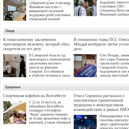
поддержку занятост
губернской думы Александр
участников СВО:
Живайкин выступил с
губернатор Вячесла
инициативой системной
Федорищев одобри
поддержки детей участников
инициативы депутат
специальной военной
Самарской Губернс
операции через спортивные
Думы Александра
секции. Он озвучил ее на
Люди
Живайкина, направ
стратегической сессии
на трудоустройство 
"Помощь фронту и семьям
спокойную адаптац
участников СВО", которая
К пожизненному заключению
В отношении главы ПСС Олега
мирной жизни.
прошла в Отрадном 7
приговорили мужчину, который убил
Моцаря возбудили третье угол
августа.
свидетеля по его делу
дело
В Самарской области суд
Олег Моцарь, зани
приговорил к пожизненному
пост главы Поисков
заключению местного
спасательной служб
жителя по фамилии
Самарской области,
Смирнов. Его обвиняли
подозревается уже 
в убийстве человека в связи
эпизоде преступной
с выполнением
деятельности. Возб
им общественного долга.
третье уголовное де
Здоровье
о превышении полн
а сам он находится
Спортивная кофейня на ВолгаФесте
Ольга Сорокина рассказала о
перспективах превентивной
С 22 по 24 августа, на
медицины и межотраслевом
юбилейном ВолгаФесте,
взаимодействии в рамках ПМЭ
площадка сети кофеен
"Корж" радовала самарцев
Инновационные тех
не только ароматным кофе и
способны перезагру
выпечкой, а также обширной
сферу здравоохран
оздоровительной
повысить доступнос