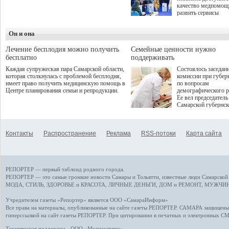
программой. Спортивный
качество медпомощ
дебют пришёлся на начало
развить сервисы
летнего сезона. Команда
превентивной меди
сети кофеен ввела активную
Однако сфера MedT
деятельность в жизни для
Он и она
сталкивается с
гостей и самарцев.
определенными бар
К ним можно отнес
Лечение бесплодия можно получить
Семейные ценности нужно
регуляторные огран
бесплатно
поддерживать
этические вопросы,
Каждая супружеская пара Самарской области,
Состоялось заседан
возникающие при ра
которая столкнулась с проблемой бесплодия,
комиссии при губер
данными пациентов
имеет право получить медицинскую помощь в
по вопросам
более динамичного 
Центре планирования семьи и репродукции.
демографического р
проникновения инн
Ее вел председатель
сегмент необходимо
Самарской губернс
отраслевое взаимод
Виктор Сазонов.
государства, медиц
клиник и страховых
компаний. Об этом
Контакты
Распространение
Реклама
RSS-потоки
Карта сайта
рассказала Ольга С
член Совета директ
Страхового Дома В
ходе сессии "Развит
медицинских техно
РЕПОРТЕР — первый таблоид родного города.
ключ к повышению
качества жизни" в 
РЕПОРТЕР — это
самые громкие новости
Самары и Тольятти,
известные люди
Самарской 
ПМЭФ 2025. В дис
МОДА, СТИЛЬ
,
ЗДОРОВЬЕ и КРАСОТА
,
ЛИЧНЫЕ ДЕНЬГИ
,
ДОМ и РЕМОНТ
,
МУЖЧИН
также приняли учас
Министр здравоохр
Учредителем газеты «Репортер» является ООО «СамараИнформ»
РФ Михаил Мурашк
Все права на материалы, опубликованные на сайте газеты
РЕПОРТЕР
. САМАРА защищены. 
представители
гиперссылкой на сайт газеты РЕПОРТЕР. При цитировании в печатных и электронных С
Государственной Д
Общественной пала
Техническая поддержка - ООО «Медиасервис»