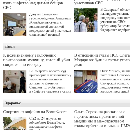
взять шефство над детьми бойцов
участников СВО
СВО
В Самарской област
планируют усилить
Депутат Самарской
поддержку занятост
губернской думы Александр
участников СВО:
Живайкин выступил с
губернатор Вячесла
инициативой системной
Федорищев одобри
поддержки детей участников
инициативы депутат
специальной военной
Самарской Губернс
операции через спортивные
Думы Александра
секции. Он озвучил ее на
Люди
Живайкина, направ
стратегической сессии
на трудоустройство 
"Помощь фронту и семьям
спокойную адаптац
участников СВО", которая
К пожизненному заключению
В отношении главы ПСС Олега
мирной жизни.
прошла в Отрадном 7
приговорили мужчину, который убил
Моцаря возбудили третье угол
августа.
свидетеля по его делу
дело
В Самарской области суд
Олег Моцарь, зани
приговорил к пожизненному
пост главы Поисков
заключению местного
спасательной служб
жителя по фамилии
Самарской области,
Смирнов. Его обвиняли
подозревается уже 
в убийстве человека в связи
эпизоде преступной
с выполнением
деятельности. Возб
им общественного долга.
третье уголовное де
Здоровье
о превышении полн
а сам он находится
Спортивная кофейня на ВолгаФесте
Ольга Сорокина рассказала о
перспективах превентивной
С 22 по 24 августа, на
медицины и межотраслевом
юбилейном ВолгаФесте,
взаимодействии в рамках ПМЭ
площадка сети кофеен