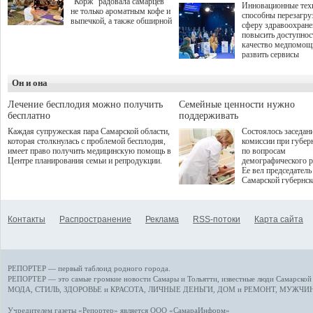
"Корж" радовала самарцев
Инновационные тех
не только ароматным кофе и
способны перезагру
выпечкой, а также обширной
сферу здравоохран
оздоровительной
повысить доступнос
программой. Спортивный
качество медпомощ
дебют пришёлся на начало
развить сервисы
летнего сезона. Команда
превентивной меди
сети кофеен ввела активную
Однако сфера MedT
деятельность в жизни для
Он и она
сталкивается с
гостей и самарцев.
определенными бар
К ним можно отнес
Лечение бесплодия можно получить
Семейные ценности нужно
регуляторные огран
бесплатно
поддерживать
этические вопросы,
Каждая супружеская пара Самарской области,
Состоялось заседан
возникающие при ра
которая столкнулась с проблемой бесплодия,
комиссии при губер
данными пациентов
имеет право получить медицинскую помощь в
по вопросам
более динамичного 
Центре планирования семьи и репродукции.
демографического р
проникновения инн
Ее вел председатель
сегмент необходимо
Самарской губернс
отраслевое взаимод
Виктор Сазонов.
государства, медиц
клиник и страховых
компаний. Об этом
Контакты
Распространение
Реклама
RSS-потоки
Карта сайта
рассказала Ольга С
член Совета директ
Страхового Дома В
ходе сессии "Развит
медицинских техно
РЕПОРТЕР — первый таблоид родного города.
ключ к повышению
качества жизни" в 
РЕПОРТЕР — это
самые громкие новости
Самары и Тольятти,
известные люди
Самарской 
ПМЭФ 2025. В дис
МОДА, СТИЛЬ
,
ЗДОРОВЬЕ и КРАСОТА
,
ЛИЧНЫЕ ДЕНЬГИ
,
ДОМ и РЕМОНТ
,
МУЖЧИН
также приняли учас
Министр здравоохр
Учредителем газеты «Репортер» является ООО «СамараИнформ»