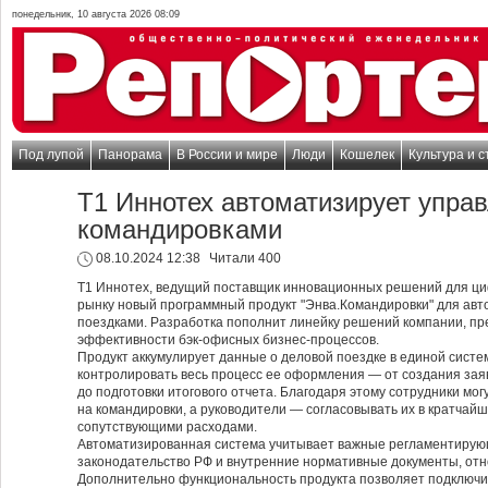
понедельник, 10 августа 2026 08:09
Под лупой
Панорама
В России и мире
Люди
Кошелек
Культура и с
Т1 Иннотех автоматизирует упра
командировками
08.10.2024 12:38
Читали 400
Т1 Иннотех, ведущий поставщик инновационных решений для ци
рынку новый программный продукт "Энва.Командировки" для ав
поездками. Разработка пополнит линейку решений компании, п
эффективности бэк-офисных бизнес-процессов.
Продукт аккумулирует данные о деловой поездке в единой систе
контролировать весь процесс ее оформления — от создания заяв
до подготовки итогового отчета. Благодаря этому сотрудники мо
на командировки, а руководители — согласовывать их в кратчайш
сопутствующими расходами.
Автоматизированная система учитывает важные регламентирующ
законодательство РФ и внутренние нормативные документы, отн
Дополнительно функциональность продукта позволяет подключит