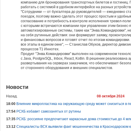
компанию для бронирования транспортных билетов и гостиниц. 
работать с системой в удобном интерфейсе на разных устройств
"Сотрудники — от бухгалтера до руководителей — ежедневно ст
поездок, поэтому важно сделать этот процесс простым и удобным
согласование и потребность в контроле исполнения тревел-пол
с которыми встречаются компании при управлении этим бизнес
автоматизированные системы, такие как "Энва.Командировки", не
на себя рутинные действия: они формируют заявку, проконтро
и финансовых вопросов и готовят отчет по итогам командировки.
все этапы в едином окне", — Станислав Обухов, директор дивизи
процессов Т1 Иннотех.
Продукт "Энва.Командировки" выполнен на современном техноло
с Java, PostgreSQL, Inbox, React, Kotlin. В решении реализована 
развертывания на серверах заказчиков, что обеспечивает безоп
от стороннего оборудования и внешних специалистов.
Новости
Назад.
08 октября 2024
18:00
Влияние микропластика на окружающую среду может снизиться в пе
17:54
РСХБ избавит самозанятых от рутины
17:35
РСХБ: россияне предпочитают каркасные дома стоимостью до 4 мл
13:12
Специалисты ВСК выявили факт мошенничества в Краснодарском 