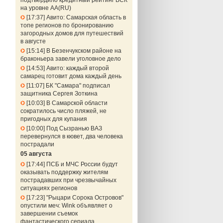
подтвердило кредитный рейтинг ВСК
на уровне АА(RU)
17:37
Авито: Самарская область в
топе регионов по бронированию
загородных домов для путешествий
в августе
15:14
В Безенчукском районе на
браконьера завели уголовное дело
14:53
Авито: каждый второй
самарец готовит дома каждый день
11:07
БК "Самара" подписал
защитника Сергея Зоткина
10:03
В Самарской области
сократилось число пляжей, не
пригодных для купания
10:00
Под Сызранью ВАЗ
перевернулся в кювет, два человека
пострадали
05 августа
17:44
ПСБ и МЧС России будут
оказывать поддержку жителям
пострадавших при чрезвычайных
ситуациях регионов
17:23
"Рыцари Сорока Островов"
опустили меч: Wink объявляет о
завершении съемок
фантастического сериала