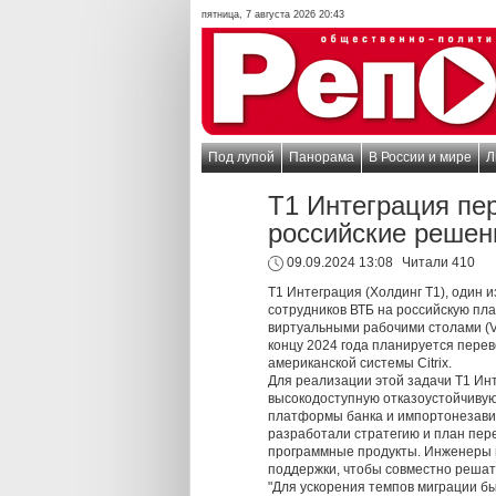
пятница, 7 августа 2026 20:43
Под лупой
Панорама
В России и мире
Л
Т1 Интеграция пе
российские решен
09.09.2024 13:08
Читали 410
Т1 Интеграция (Холдинг Т1), один 
сотрудников ВТБ на российскую пл
виртуальными рабочими столами (VD
концу 2024 года планируется перев
американской системы Citrix.
Для реализации этой задачи Т1 Ин
высокодоступную отказоустойчивую
платформы банка и импортонезави
разработали стратегию и план пер
программные продукты. Инженеры 
поддержки, чтобы совместно решат
"Для ускорения темпов миграции б