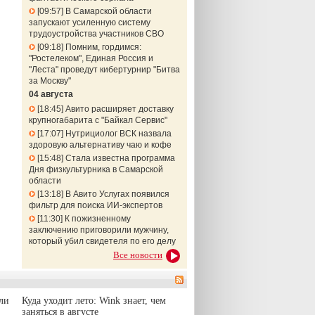
09:57
В Самарской области
запускают усиленную систему
трудоустройства участников СВО
09:18
Помним, гордимся:
"Ростелеком", Единая Россия и
"Леста" проведут кибертурнир "Битва
за Москву"
04 августа
18:45
Авито расширяет доставку
крупногабарита с "Байкал Сервис"
17:07
Нутрициолог ВСК назвала
здоровую альтернативу чаю и кофе
15:48
Стала известна программа
Дня физкультурника в Самарской
области
13:18
В Авито Услугах появился
фильтр для поиска ИИ-экспертов
11:30
К пожизненному
заключению приговорили мужчину,
который убил свидетеля по его делу
Все новости
ли
Куда уходит лето: Wink знает, чем
заняться в августе