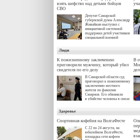
взять шефство над детьми бойцов
уч
СВО
Депутат Самарской
губернской думы Александр
Живайкин выступил с
инициативой системной
поддержки детей участников
специальной военной
операции через спортивные
секции. Он озвучил ее на
Люди
стратегической сессии
"Помощь фронту и семьям
участников СВО", которая
К пожизненному заключению
В 
прошла в Отрадном 7
приговорили мужчину, который убил
Моц
августа.
свидетеля по его делу
дел
В Самарской области суд
приговорил к пожизненному
заключению местного
жителя по фамилии
Смирнов. Его обвиняли
в убийстве человека в связи
с выполнением
им общественного долга.
Здоровье
Спортивная кофейня на ВолгаФесте
Оль
пер
С 22 по 24 августа, на
ме
юбилейном ВолгаФесте,
вз
площадка сети кофеен