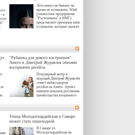
Лета много не бывает, но
время не остановить. Wink
вого
(совместное предприятие
 <a
"Ростелекома" и НМГ)
s/rytsari-
представляет премьеры кино
26"
и сериалов, которые скрасят
и
удлиняющиеся вечера
последнего летнего месяца.
атра
И пусть <a
href="https://wink.ru/series/kholod-
ма"
year-2026"
target="_blank">"Холод"
</a> (18+) останется только
вные
ут
"Рубашка для дикого настроения":
на экране — весь август по
ли
Авито и Дмитрий Журавлев обновят
четвергам продолжат
восприятие ресейла
выходить новые эпизоды
сериала, в котором
юк,
ют
Популярный актер и
беспощадным возмездием в
ьма
ведущий Дмитрий Журавлёв
духе графа Монте-Кристо
станет амбассадором
занимается наша
за
ресейла на Авито. Артист
современница.
намерен показать россиянам
, а
по
преимущества вторичного
ов,
рынка и сделать покупку
тобы
товаров с историей нормой
лия
для современного и умного
й.
тно,
человека.
а"
Улица Молодогвардейская в Самаре
ов
может стать пешеходной
 "И
В Самаре ул.
Молодогвардейская на
ении