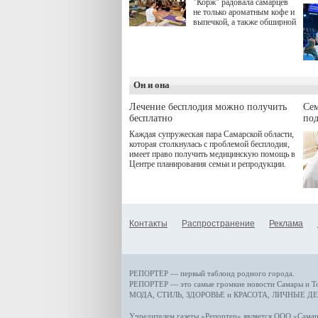
"Корж" радовала самарцев
не только ароматным кофе и
выпечкой, а также обширной
оздоровительной
программой. Спортивный
дебют пришёлся на начало
летнего сезона. Команда
сети кофеен ввела активную
деятельность в жизни для
Он и она
гостей и самарцев.
Лечение бесплодия можно получить
Се
бесплатно
по
Каждая супружеская пара Самарской области,
которая столкнулась с проблемой бесплодия,
имеет право получить медицинскую помощь в
Центре планирования семьи и репродукции.
Контакты
Распространение
Реклама
РЕПОРТЕР — первый таблоид родного города.
РЕПОРТЕР — это
самые громкие новости
Самары и Т
МОДА, СТИЛЬ
,
ЗДОРОВЬЕ и КРАСОТА
,
ЛИЧНЫЕ ДЕ
Учредителем газеты «Репортер» является ООО «Сам