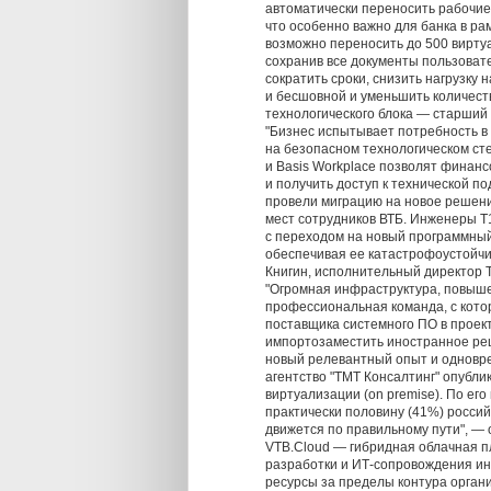
автоматически переносить рабочие
что особенно важно для банка в ра
возможно переносить до 500 виртуа
сохранив все документы пользовате
сократить сроки, снизить нагрузку
и бесшовной и уменьшить количест
технологического блока — старший
"Бизнес испытывает потребность в
на безопасном технологическом ст
и Basis Workplace позволят финан
и получить доступ к технической п
провели миграцию на новое решен
мест сотрудников ВТБ. Инженеры Т
с переходом на новый программный
обеспечивая ее катастрофоустойчи
Книгин, исполнительный директор 
"Огромная инфраструктура, повыше
профессиональная команда, с котор
поставщика системного ПО в проек
импортозаместить иностранное реш
новый релевантный опыт и одновре
агентство "ТМТ Консалтинг" опубли
виртуализации (on premise). По его
практически половину (41%) российс
движется по правильному пути", — 
VTB.Cloud — гибридная облачная 
разработки и ИТ-сопровождения и
ресурсы за пределы контура орган