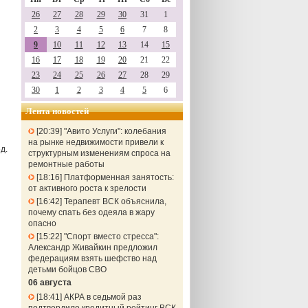
26
27
28
29
30
31
1
2
3
4
5
6
7
8
9
10
11
12
13
14
15
16
17
18
19
20
21
22
23
24
25
26
27
28
29
30
1
2
3
4
5
6
Лента новостей
20:39
"Авито Услуги": колебания
на рынке недвижимости привели к
д.
структурным изменениям спроса на
ремонтные работы
18:16
Платформенная занятость:
от активного роста к зрелости
16:42
Терапевт ВСК объяснила,
почему спать без одеяла в жару
опасно
15:22
"Спорт вместо стресса":
Александр Живайкин предложил
федерациям взять шефство над
детьми бойцов СВО
06 августа
18:41
АКРА в седьмой раз