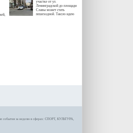
участке от ул.
Ленинградской до площади
Славы может стать
пешеходной. Такую идею
жей,
озвучила министр
я
градостроительной политики
Самарской области
Екатерина Семенова.
ые
события за неделю
в сферах:
СПОРТ
,
КУЛЬТУРА,