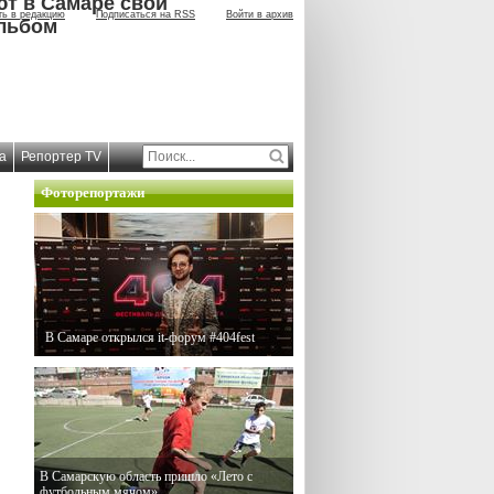
ют в Самаре свой
ть в редакцию
Подписаться на RSS
Войти в архив
льбом
а
Репортер TV
Фоторепортажи
В Самаре открылся it-форум #404fest
В Самарскую область пришло «Лето с
футбольным мячом»