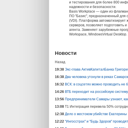
и тестирования для более 800 инф
надежности и безопасности.
Basis Workplace — один из флагман
ПО "Базис", предназначенный для 
(VDI). Платформа автоматизирует 
серверов, позволяет подготовить и
агента. Заменяет зарубежные програм
Workspace, WindowsVirtual Desktop.
Новости
Назад.
19:38
Экс-глава АктивКапиталБанка Григори
16:38
Два человека утонули в реках Самарс
16:32
ВСК: в соцсетях можно проводить не б
14:26
ВТБ переходит на российскую систему
13:56
Предприниматели Самары узнают, как
13:08
Т1 Интеграция перевела 50% сотрудн
12:38
Дело о жестоком убийстве Екатерины 
12:22
"Ингосстрах" и "Будь Здоров" проводя