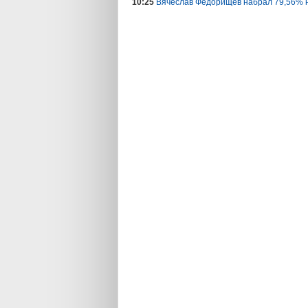
10:25
Вячеслав Федорищев набрал 79,56% 