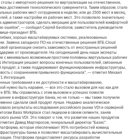
 столы с импортного решения по виртуализации на отечественное,
мках достижения технологического суверенитета. Таким образом, стало
льных рабочих мест сотрудников в неделю, или до 2500 мест в месяц,
лей, а также настройки их рабочих мест. Это позволило значительно
 на администраторов, сделать миграцию для пользователей комфортной
во ошибок", — сообщил Сергей Безбогов, заместитель руководителя
 вице-президент ВТБ.
 гибких, хорошо масштабируемых системах, реализованных
еке. Замена западного ПО на отечественные решения ВТБ.Cloud
совой организации снизить зависимость от иностранных решений
оддержке от производителя. На сегодняшний день наши эксперты
ие с минимально возможным простоем половины виртуальных рабочих
1 Интеграция решают вопросы конечных пользователей, связанные
 продукт, а также поддерживают функционирование инфраструктуры,
вость с сохранением привычного функционала", — отметил Михаил
Т1 Интеграция.
нные требования к ее доступности и масштабированию,
ой нужно быть наравне, — все это стало вызовом для нас как для
те ВТБ. Мы справились с этим вызовом и успешно помогли
ение в инфраструктуре банка, но не только — мы также получили
менно сделали свой продукт лучше. Недавно аналитическое
ковало результаты исследования российского рынка VDI и серверной
 итогам Basis Workplace стал лидером в своем сегменте, заняв
кого рынка VDI. Это говорит о том, что развитие наших продуктов
отметил Давид Мартиросов, генеральный директор "Базис".
платформа, которая обеспечивает 95% потребностей команд
нфраструктуры банка и позволяет масштабировать вычислительные
изации. Платформа предоставляет ресурсы разработки