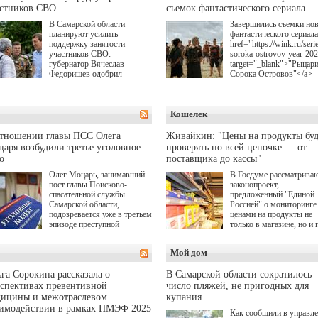
астников СВО
съемок фантастического сериала
В Самарской области
Завершились съемки но
планируют усилить
фантастического сериала
поддержку занятости
href="https://wink.ru/serie
участников СВО:
soroka-ostrovov-year-20
губернатор Вячеслав
target="_blank">"Рыцар
Федорищев одобрил
Сорока Островов"</a>
инициативы депутата
(18+) для онлайн-киноте
Самарской Губернской
Wink (совместное
Думы Александра
предприятие "Ростелеко
Кошелек
Живайкина, направленные
и НМГ) по мотивам
на трудоустройство и более
одноименного романа
спокойную адаптацию к
Сергея Лукьяненко. Гла
отношении главы ПСС Олега
Живайкин: "Цены на продукты буд
мирной жизни.
роли в проекте исполни
аря возбудили третье уголовное
проверять по всей цепочке — от
Артем Кошман, Полина
о
поставщика до кассы"
Гухман, Вероника
Устимова, Олег Савост
Олег Моцарь, занимавший
В Госдуме рассматрива
Святослав Рогожан, Куз
пост главы Поисково-
законопроект,
Котрелёв, Никита
спасательной службы
предложенный "Единой
Кологривый, Елисей
Самарской области,
Россией" о мониторинге 
Чучилин, Александра
подозревается уже в третьем
ценами на продукты не
Нестерова, Ника Жукова
эпизоде преступной
только в магазине, но и 
также Михаил Пореченк
деятельности. Возбуждено
всей цепочке — от
Александр Обласов,
третье уголовное дело
поставщика до кассы. Ч
Мой дом
Дмитрий Куличков и Ю
о превышении полномочий,
в момент резкого
Волкова в роли родителе
а сам он находится в СИЗО.
подорожания было поня
Режиссер-постановщик
где именно цена "поехал
га Сорокина рассказала о
В Самарской области сократилось
проекта — Егор Чичкан
вверх и кто её разогнал.
спективах превентивной
число пляжей, не пригодных для
(сериалы "Комбинация",
дицины и межотраслевом
купания
снова здравствуйте!").
аимодействии в рамках ПМЭФ 2025
Как сообщили в управл