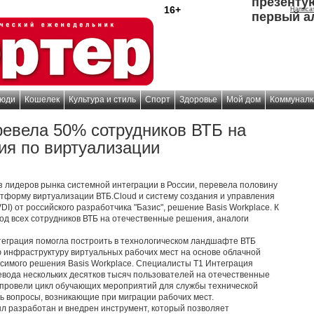
презенту
16+
Написа
первый а
юди
Кошелек
Культура и стиль
Спорт
Здоровье
Мой дом
Коммуналк
ревела 50% сотрудников ВТБ на
ия по виртуализации
из лидеров рынка системной интеграции в России, перевела половину
атформу виртуализации ВТБ.Cloud и систему создания и управления
I) от российского разработчика "Базис", решение Basis Workplace. К
од всех сотрудников ВТБ на отечественные решения, аналоги
теграция помогла построить в технологическом ландшафте ВТБ
 инфраструктуру виртуальных рабочих мест на основе облачной
симого решения Basis Workplace. Специалисты Т1 Интеграция
евода нескольких десятков тысяч пользователей на отечественные
провели цикл обучающих мероприятий для службы технической
ь вопросы, возникающие при миграции рабочих мест.
ыл разработан и внедрен инструмент, который позволяет