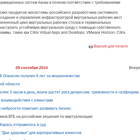
ормационных систем банка в полном соответствии с требованиями
ских продуктов экосистемы российского разработчика системного
создания и управления инфраструктурой виртуальных рабочих мест
жизненный цикл виртуальных рабочих столов и терминальных
 настроить устойчивую виртуальную среду с помощью собственного
мы, такие как Citrix Virtual Apps and Desktops, VMware Horizon, Citrix
Версия для печати
09 сентября 2024
Впере
й Оганесян получил 8 лет за мошенничество
кой области
олее 3 часов в день, иначе растет риск депрессии, тревожности и селфхарма
 взаимодействия с клиентами
 нейросети помогают развивать бизнес
иков ВТБ на российские решения по виртуализации
Карась отправилось в суд
т "Дни здоровья" для корпоративных клиентов