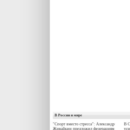
В России и мире
"Спорт вместо стресса": Александр
В С
Живайкин предложил федерациям
уси