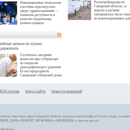
Роспотребнадзора по
Инновационные технологии
Самарской области, за
способны перезагрузить
неделю в регионе
сферу здравоохранения —
уменьшилось число пля
повысить доступность и
не рекомендованных дл
качество медпомощи,
купания.
развить сервисы
превентивной медицины.
Однако сфера MedTech
сталкивается с
определенными барьерами.
К ним можно отнести
мейные ценности нужно
регуляторные ограничения,
ддерживать
этические вопросы,
Состоялось заседание
возникающие при работе с
комиссии при губернаторе
данными пациентов. Для
по вопросам
более динамичного роста
демографического развития.
проникновения инноваций в
Ее вел председатель
сегмент необходимо кросс-
Самарской губернской думы
отраслевое взаимодействие
Виктор Сазонов.
государства, медицинских
клиник и страховых
компаний. Об этом
RSS-потоки
Карта сайта
Новости компаний
рассказала Ольга Сорокина,
член Совета директоров
Страхового Дома ВСК в
ходе сессии "Развитие
медицинских технологий —
ключ к повышению
качества жизни" в рамках
ольятти,
известные люди
Самарской области, курьезы и катастрофы
в России и мире
, основн
ПМЭФ 2025. В дискуссии
НЬГИ
,
ДОМ и РЕМОНТ
,
МУЖЧИНА и ЖЕНЩИНА
, и многое
другое
.
также приняли участие
Министр здравоохранения
араИнформ»