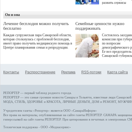
дебют пришёлся на начало
развить сервисы
летнего сезона. Команда
превентивной меди
сети кофеен ввела активную
Однако сфера MedT
деятельность в жизни для
Он и она
сталкивается с
гостей и самарцев.
определенными бар
К ним можно отнес
Лечение бесплодия можно получить
Семейные ценности нужно
регуляторные огран
бесплатно
поддерживать
этические вопросы,
Каждая супружеская пара Самарской области,
Состоялось заседан
возникающие при ра
которая столкнулась с проблемой бесплодия,
комиссии при губер
данными пациентов
имеет право получить медицинскую помощь в
по вопросам
более динамичного 
Центре планирования семьи и репродукции.
демографического р
проникновения инн
Ее вел председатель
сегмент необходимо
Самарской губернс
отраслевое взаимод
Виктор Сазонов.
государства, медиц
клиник и страховых
компаний. Об этом
Контакты
Распространение
Реклама
RSS-потоки
Карта сайта
рассказала Ольга С
член Совета директ
Страхового Дома В
ходе сессии "Развит
медицинских техно
РЕПОРТЕР — первый таблоид родного города.
ключ к повышению
качества жизни" в 
РЕПОРТЕР — это
самые громкие новости
Самары и Тольятти,
известные люди
Самарской 
ПМЭФ 2025. В дис
МОДА, СТИЛЬ
,
ЗДОРОВЬЕ и КРАСОТА
,
ЛИЧНЫЕ ДЕНЬГИ
,
ДОМ и РЕМОНТ
,
МУЖЧИН
также приняли учас
Министр здравоохр
Учредителем газеты «Репортер» является ООО «СамараИнформ»
РФ Михаил Мурашк
Все права на материалы, опубликованные на сайте газеты
РЕПОРТЕР
. САМАРА защищены. 
представители
гиперссылкой на сайт газеты РЕПОРТЕР. При цитировании в печатных и электронных С
Государственной Д
Общественной пала
Техническая поддержка - ООО «Медиасервис»
Аппарата Правитель