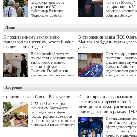
поддержку занятости
"Битва за Москву",
участников СВО:
приуроченный к 85
губернатор Вячеслав
одного из ключевы
Федорищев одобрил
событий Великой
инициативы депутата
Отечественной войн
Самарской Губернской
Организаторами
Люди
Думы Александра
соревнования по он
Живайкина, направленные
игре "Мир танков"
на трудоустройство и более
выступили "Ростеле
К пожизненному заключению
В отношении главы ПСС Олега
спокойную адаптацию к
партия "Единая Рос
приговорили мужчину, который убил
Моцаря возбудили третье угол
мирной жизни.
игровая студия "Лес
свидетеля по его делу
дело
Музей Победы.
В Самарской области суд
Олег Моцарь, зани
приговорил к пожизненному
пост главы Поисков
заключению местного
спасательной служб
жителя по фамилии
Самарской области,
Смирнов. Его обвиняли
подозревается уже 
в убийстве человека в связи
эпизоде преступной
с выполнением
деятельности. Возб
им общественного долга.
третье уголовное де
Здоровье
о превышении полн
а сам он находится
Спортивная кофейня на ВолгаФесте
Ольга Сорокина рассказала о
перспективах превентивной
С 22 по 24 августа, на
медицины и межотраслевом
юбилейном ВолгаФесте,
взаимодействии в рамках ПМЭ
площадка сети кофеен
"Корж" радовала самарцев
Инновационные тех
не только ароматным кофе и
способны перезагру
выпечкой, а также обширной
сферу здравоохран
оздоровительной
повысить доступнос
программой. Спортивный
качество медпомощ