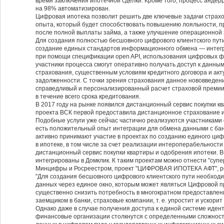
время заключения ипотечной сделки. Кроме того, процесс андер
на 98% автоматизирован.
Цифровая ипотека позволит решить две ключевые задачи страхо
опыта, который будет способствовать повышению лояльности, п
после полной выплаты займа, а также улучшение операционной
Для создания полностью бесшовного цифрового клиентского пути
создание единых стандартов информационного обмена — интег
при помощи спецификации open API, использования цифровых фо
участники процесса смогут оперативно получать доступ к данны
страхования, существенным условиям кредитного договора и акт
задолженности. С точки зрения страхования данное нововведен
справедливый и персонализированный расчет страховой премии,
в течение всего срока кредитования.
В 2017 году на рынке появился дистанционный сервис покупки к
проекта ВСК первой предоставила дистанционное страхование 
Подобные услуги уже сейчас частично реализуются участниками
есть положительный опыт интеграции для обмена данными с бан
активно принимают участие в проектах по созданию единого циф
в ипотеке, в том числе за счет реализации интероперабельности
дистанционный сервис покупки квартиры и одобрения ипотеки. 
интегрированы в Домклик. К таким проектам можно отнести "су
Минцифры и Росреестром, проект "ЦИФРОВАЯ ИПОТЕКА АФТ", р
"Для создания бесшовного цифрового клиентского пути необход
данных через единое окно, которым может являться Цифровой 
существенно снизить потребность в многократном предоставлен
заемщиком в банки, страховые компании, т. е. упростит и ускор
Однако даже в случае получения доступа к единой системе иде
финансовые организации столкнутся с определенными сложностя