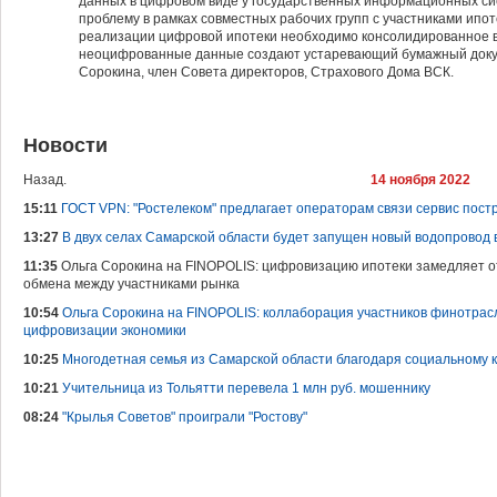
данных в цифровом виде у государственных информационных си
проблему в рамках совместных рабочих групп с участниками ипот
реализации цифровой ипотеки необходимо консолидированное в
неоцифрованные данные создают устаревающий бумажный доку
Сорокина, член Совета директоров, Страхового Дома ВСК.
Новости
Назад.
14 ноября 2022
15:11
ГОСТ VPN: "Ростелеком" предлагает операторам связи сервис пос
13:27
В двух селах Самарской области будет запущен новый водопровод 
11:35
Ольга Сорокина на FINOPOLIS: цифровизацию ипотеки замедляет 
обмена между участниками рынка
10:54
Ольга Сорокина на FINOPOLIS: коллаборация участников финотрас
цифровизации экономики
10:25
Многодетная семья из Самарской области благодаря социальному 
10:21
Учительница из Тольятти перевела 1 млн руб. мошеннику
08:24
"Крылья Советов" проиграли "Ростову"