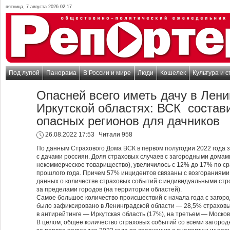
пятница, 7 августа 2026 02:17
Под лупой
Панорама
В России и мире
Люди
Кошелек
Культура и с
Опасней всего иметь дачу в Лени
Иркутской областях: ВСК состав
опасных регионов для дачников
26.08.2022 17:53
Читали 958
По данным Страхового Дома ВСК в первом полугодии 2022 года 
с дачами россиян. Доля страховых случаев с загородными дома
некоммерческое товарищество), увеличилось с 12% до 17% по с
прошлого года. Причем 57% инцидентов связаны с возгораниями
данных о количестве страховых событий с индивидуальными ст
за пределами городов (на территории областей).
Самое большое количество происшествий с начала года с загор
было зафиксировано в Ленинградской области — 28,5% страховы
в антирейтинге — Иркутская область (17%), на третьем — Москов
В целом, общее количество страховых событий со всеми загоро