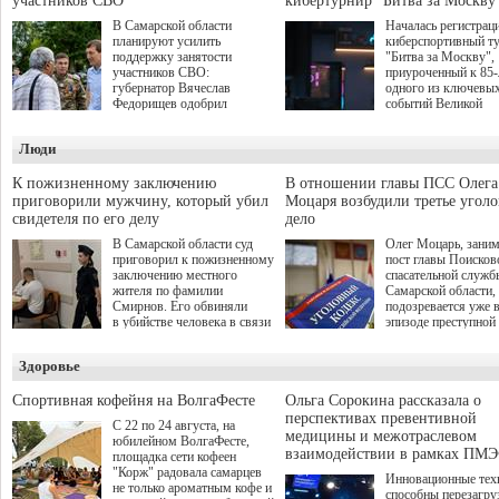
участников СВО
кибертурнир "Битва за Москву
В Самарской области
Началась регистрац
планируют усилить
киберспортивный т
поддержку занятости
"Битва за Москву",
участников СВО:
приуроченный к 85
губернатор Вячеслав
одного из ключевы
Федорищев одобрил
событий Великой
инициативы депутата
Отечественной войн
Самарской Губернской
Организаторами
Люди
Думы Александра
соревнования по он
Живайкина, направленные
игре "Мир танков"
на трудоустройство и более
выступили "Ростеле
К пожизненному заключению
В отношении главы ПСС Олега
спокойную адаптацию к
партия "Единая Рос
приговорили мужчину, который убил
Моцаря возбудили третье угол
мирной жизни.
игровая студия "Лес
свидетеля по его делу
дело
Музей Победы.
В Самарской области суд
Олег Моцарь, зани
приговорил к пожизненному
пост главы Поисков
заключению местного
спасательной служб
жителя по фамилии
Самарской области,
Смирнов. Его обвиняли
подозревается уже 
в убийстве человека в связи
эпизоде преступной
с выполнением
деятельности. Возб
им общественного долга.
третье уголовное де
Здоровье
о превышении полн
а сам он находится
Спортивная кофейня на ВолгаФесте
Ольга Сорокина рассказала о
перспективах превентивной
С 22 по 24 августа, на
медицины и межотраслевом
юбилейном ВолгаФесте,
взаимодействии в рамках ПМЭ
площадка сети кофеен
"Корж" радовала самарцев
Инновационные тех
не только ароматным кофе и
способны перезагру