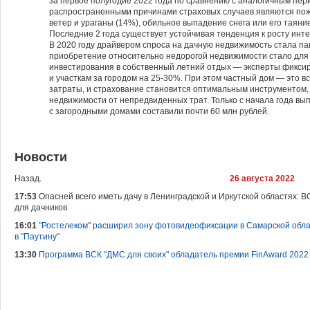
за первое полугодие 2022 года по сравнению с аналогичным пе
распространенными причинами страховых случаев являются по
ветер и ураганы (14%), обильное выпадение снега или его таяние
Последние 2 года существует устойчивая тенденция к росту инт
В 2020 году драйвером спроса на дачную недвижимость стала пан
приобретение относительно недорогой недвижимости стало для 
инвестирования в собственный летний отдых — эксперты фиксир
и участкам за городом на 25-30%. При этом частный дом — это 
затраты, и страхование становится оптимальным инструментом,
недвижимости от непредвиденных трат. Только с начала года в
с загородными домами составили почти 60 млн рублей.
Новости
Назад.
26 августа 2022
17:53
Опасней всего иметь дачу в Ленинградской и Иркутской областях: 
для дачников
16:01
"Ростелеком" расширил зону фотовидеофиксации в Самарской обла
в "Паутину"
13:30
Программа ВСК "ДМС для своих" обладатель премии FinAward 2022