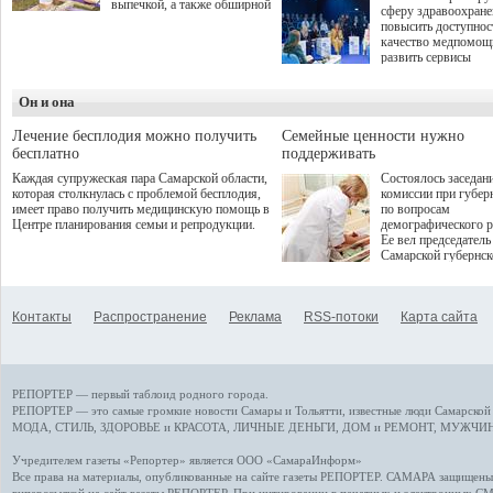
выпечкой, а также обширной
сферу здравоохран
оздоровительной
повысить доступнос
программой. Спортивный
качество медпомощ
дебют пришёлся на начало
развить сервисы
летнего сезона. Команда
превентивной меди
сети кофеен ввела активную
Однако сфера MedT
деятельность в жизни для
Он и она
сталкивается с
гостей и самарцев.
определенными бар
К ним можно отнес
Лечение бесплодия можно получить
Семейные ценности нужно
регуляторные огран
бесплатно
поддерживать
этические вопросы,
Каждая супружеская пара Самарской области,
Состоялось заседан
возникающие при ра
которая столкнулась с проблемой бесплодия,
комиссии при губер
данными пациентов
имеет право получить медицинскую помощь в
по вопросам
более динамичного 
Центре планирования семьи и репродукции.
демографического р
проникновения инн
Ее вел председатель
сегмент необходимо
Самарской губернс
отраслевое взаимод
Виктор Сазонов.
государства, медиц
клиник и страховых
компаний. Об этом
Контакты
Распространение
Реклама
RSS-потоки
Карта сайта
рассказала Ольга С
член Совета директ
Страхового Дома В
ходе сессии "Развит
медицинских техно
РЕПОРТЕР — первый таблоид родного города.
ключ к повышению
качества жизни" в 
РЕПОРТЕР — это
самые громкие новости
Самары и Тольятти,
известные люди
Самарской 
ПМЭФ 2025. В дис
МОДА, СТИЛЬ
,
ЗДОРОВЬЕ и КРАСОТА
,
ЛИЧНЫЕ ДЕНЬГИ
,
ДОМ и РЕМОНТ
,
МУЖЧИН
также приняли учас
Министр здравоохр
Учредителем газеты «Репортер» является ООО «СамараИнформ»
РФ Михаил Мурашк
Все права на материалы, опубликованные на сайте газеты
РЕПОРТЕР
. САМАРА защищены. 
представители