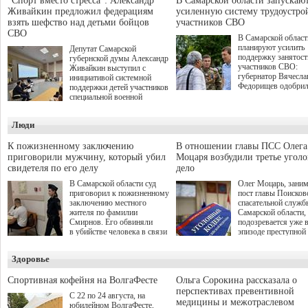
"Спорт вместо стресса": Александр
В Самарской области запускаю
Живайкин предложил федерациям
усиленную систему трудоустро
взять шефство над детьми бойцов
участников СВО
СВО
В Самарской област
планируют усилить
Депутат Самарской
поддержку занятост
губернской думы Александр
участников СВО:
Живайкин выступил с
губернатор Вячесла
инициативой системной
Федорищев одобри
поддержки детей участников
инициативы депутат
специальной военной
Самарской Губернс
операции через спортивные
Думы Александра
секции. Он озвучил ее на
Люди
Живайкина, направ
стратегической сессии
на трудоустройство 
"Помощь фронту и семьям
спокойную адаптац
участников СВО", которая
К пожизненному заключению
В отношении главы ПСС Олега
мирной жизни.
прошла в Отрадном 7
приговорили мужчину, который убил
Моцаря возбудили третье угол
августа.
свидетеля по его делу
дело
В Самарской области суд
Олег Моцарь, зани
приговорил к пожизненному
пост главы Поисков
заключению местного
спасательной служб
жителя по фамилии
Самарской области,
Смирнов. Его обвиняли
подозревается уже 
в убийстве человека в связи
эпизоде преступной
с выполнением
деятельности. Возб
им общественного долга.
третье уголовное де
Здоровье
о превышении полн
а сам он находится
Спортивная кофейня на ВолгаФесте
Ольга Сорокина рассказала о
перспективах превентивной
С 22 по 24 августа, на
медицины и межотраслевом
юбилейном ВолгаФесте,