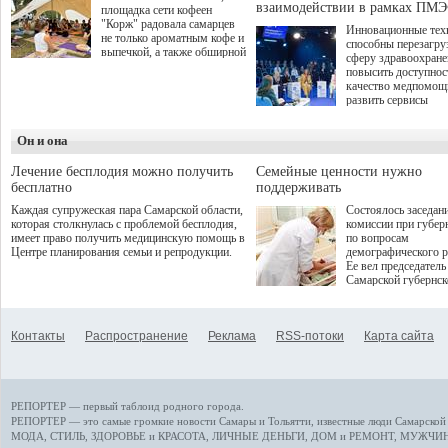
взаимодействии в рамках ПМЭ
площадка сети кофеен
"Корж" радовала самарцев
Инновационные тех
не только ароматным кофе и
способны перезагру
выпечкой, а также обширной
сферу здравоохран
оздоровительной
повысить доступнос
программой. Спортивный
качество медпомощ
дебют пришёлся на начало
развить сервисы
летнего сезона. Команда
превентивной меди
сети кофеен ввела активную
Однако сфера MedT
деятельность в жизни для
Он и она
сталкивается с
гостей и самарцев.
определенными бар
К ним можно отнес
Лечение бесплодия можно получить
Семейные ценности нужно
регуляторные огран
бесплатно
поддерживать
этические вопросы,
Каждая супружеская пара Самарской области,
Состоялось заседан
возникающие при ра
которая столкнулась с проблемой бесплодия,
комиссии при губер
данными пациентов
имеет право получить медицинскую помощь в
по вопросам
более динамичного 
Центре планирования семьи и репродукции.
демографического р
проникновения инн
Ее вел председатель
сегмент необходимо
Самарской губернс
отраслевое взаимод
Виктор Сазонов.
государства, медиц
клиник и страховых
компаний. Об этом
Контакты
Распространение
Реклама
RSS-потоки
Карта сайта
рассказала Ольга С
член Совета директ
Страхового Дома В
ходе сессии "Развит
медицинских техно
РЕПОРТЕР — первый таблоид родного города.
ключ к повышению
качества жизни" в 
РЕПОРТЕР — это
самые громкие новости
Самары и Тольятти,
известные люди
Самарской 
ПМЭФ 2025. В дис
МОДА, СТИЛЬ
,
ЗДОРОВЬЕ и КРАСОТА
,
ЛИЧНЫЕ ДЕНЬГИ
,
ДОМ и РЕМОНТ
,
МУЖЧИН