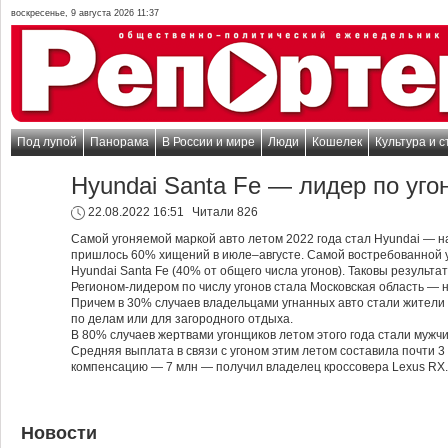
воскресенье, 9 августа 2026 11:37
Под лупой
Панорама
В России и мире
Люди
Кошелек
Культура и с
Hyundai Santa Fe — лидер по уго
22.08.2022 16:51
Читали 826
Самой угоняемой маркой авто летом 2022 года стал Hyundai — н
пришлось 60% хищений в июле–августе. Самой востребованной у
Hyundai Santa Fe (40% от общего числа угонов). Таковы результ
Регионом-лидером по числу угонов стала Московская область —
Причем в 30% случаев владельцами угнанных авто стали жители
по делам или для загородного отдыха.
В 80% случаев жертвами угонщиков летом этого года стали мужч
Средняя выплата в связи с угоном этим летом составила почти 3
компенсацию — 7 млн — получил владелец кроссовера Lexus RX.
Новости