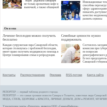
"Корж" радовала самарцев
Инновационные тех
не только ароматным кофе и
способны перезагру
выпечкой, а также обширной
сферу здравоохран
оздоровительной
повысить доступнос
программой. Спортивный
качество медпомощ
дебют пришёлся на начало
развить сервисы
летнего сезона. Команда
превентивной меди
сети кофеен ввела активную
Однако сфера MedT
деятельность в жизни для
Он и она
сталкивается с
гостей и самарцев.
определенными бар
К ним можно отнес
Лечение бесплодия можно получить
Семейные ценности нужно
регуляторные огран
бесплатно
поддерживать
этические вопросы,
Каждая супружеская пара Самарской области,
Состоялось заседан
возникающие при ра
которая столкнулась с проблемой бесплодия,
комиссии при губер
данными пациентов
имеет право получить медицинскую помощь в
по вопросам
более динамичного 
Центре планирования семьи и репродукции.
демографического р
проникновения инн
Ее вел председатель
сегмент необходимо
Самарской губернс
отраслевое взаимод
Виктор Сазонов.
государства, медиц
клиник и страховых
компаний. Об этом
Контакты
Распространение
Реклама
RSS-потоки
Карта сайта
рассказала Ольга С
член Совета директ
Страхового Дома В
ходе сессии "Развит
медицинских техно
РЕПОРТЕР — первый таблоид родного города.
ключ к повышению
качества жизни" в 
РЕПОРТЕР — это
самые громкие новости
Самары и Тольятти,
известные люди
Самарской 
ПМЭФ 2025. В дис
МОДА, СТИЛЬ
,
ЗДОРОВЬЕ и КРАСОТА
,
ЛИЧНЫЕ ДЕНЬГИ
,
ДОМ и РЕМОНТ
,
МУЖЧИН
также приняли учас
Министр здравоохр
Учредителем газеты «Репортер» является ООО «СамараИнформ»