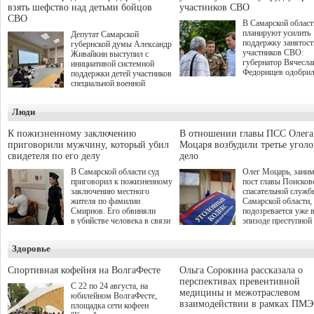
взять шефство над детьми бойцов
участников СВО
СВО
В Самарской област
планируют усилить
Депутат Самарской
поддержку занятост
губернской думы Александр
участников СВО:
Живайкин выступил с
губернатор Вячесла
инициативой системной
Федорищев одобри
поддержки детей участников
инициативы депутат
специальной военной
Самарской Губернс
операции через спортивные
Думы Александра
секции. Он озвучил ее на
Люди
Живайкина, направ
стратегической сессии
на трудоустройство 
"Помощь фронту и семьям
спокойную адаптац
участников СВО", которая
К пожизненному заключению
В отношении главы ПСС Олега
мирной жизни.
прошла в Отрадном 7
приговорили мужчину, который убил
Моцаря возбудили третье угол
августа.
свидетеля по его делу
дело
В Самарской области суд
Олег Моцарь, зани
приговорил к пожизненному
пост главы Поисков
заключению местного
спасательной служб
жителя по фамилии
Самарской области,
Смирнов. Его обвиняли
подозревается уже 
в убийстве человека в связи
эпизоде преступной
с выполнением
деятельности. Возб
им общественного долга.
третье уголовное де
Здоровье
о превышении полн
а сам он находится
Спортивная кофейня на ВолгаФесте
Ольга Сорокина рассказала о
перспективах превентивной
С 22 по 24 августа, на
медицины и межотраслевом
юбилейном ВолгаФесте,
взаимодействии в рамках ПМЭ
площадка сети кофеен