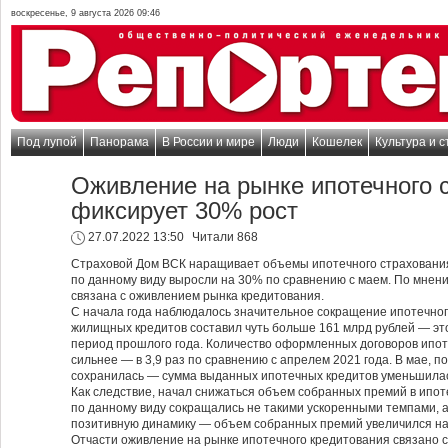
воскресенье, 9 августа 2026 09:46
Под лупой
Панорама
В России и мире
Люди
Кошелек
Культура и с
Оживление на рынке ипотечного 
фиксирует 30% рост
27.07.2022 13:50
Читали 868
Страховой Дом ВСК наращивает объемы ипотечного страхования
по данному виду выросли на 30% по сравнению с маем. По мнен
связана с оживлением рынка кредитования.
С начала года наблюдалось значительное сокращение ипотечног
жилищных кредитов составил чуть больше 161 млрд рублей — это
период прошлого года. Количество оформленных договоров ипот
сильнее — в 3,9 раз по сравнению с апрелем 2021 года. В мае, п
сохранилась — сумма выданных ипотечных кредитов уменьшилас
Как следствие, начал снижаться объем собранных премий в ипо
по данному виду сокращались не такими ускоренными темпами, 
позитивную динамику — объем собранных премий увеличился на
Отчасти оживление на рынке ипотечного кредитования связано 