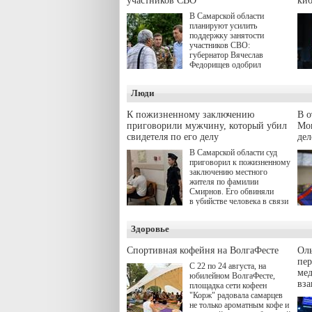
участников СВО
киб
В Самарской области
планируют усилить
поддержку занятости
участников СВО:
губернатор Вячеслав
Федорищев одобрил
инициативы депутата
Самарской Губернской
Люди
Думы Александра
Живайкина, направленные
на трудоустройство и более
К пожизненному заключению
В 
спокойную адаптацию к
приговорили мужчину, который убил
Моц
мирной жизни.
свидетеля по его делу
дел
В Самарской области суд
приговорил к пожизненному
заключению местного
жителя по фамилии
Смирнов. Его обвиняли
в убийстве человека в связи
с выполнением
им общественного долга.
Здоровье
Спортивная кофейня на ВолгаФесте
Оль
пер
С 22 по 24 августа, на
ме
юбилейном ВолгаФесте,
вз
площадка сети кофеен
"Корж" радовала самарцев
не только ароматным кофе и