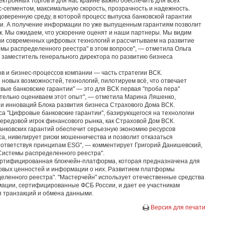
ектронных торгов и для нас крайне важно обеспечить для всех
с-сегментом, максимальную скорость, прозрачность и надежность.
оверенную среду, в которой процесс выпуска банковской гарантии
ги. А получение информации по уже выпущенным гарантиям позволит
. Мы ожидаем, что ускорение оценят и наши партнеры. Мы видим
ии современных цифровых технологий и рассчитываем на развитие
емы распределенного реестра" в этом вопросе", — отметила Ольга
, заместитель генерального директора по развитию бизнеса
в и бизнес-процессов компании — часть стратегии ВСК.
новых возможностей, технологий, пилотируем всё, что отвечает
вые банковские гарантии" — это для ВСК первая "проба пера"
ительно оцениваем этот опыт", — отметила Марина Ляшенко,
и инноваций Блока развития бизнеса Страхового Дома ВСК.
са "Цифровые банковские гарантии", базирующегося на технологии
передовой игрок финансового рынка, как Страховой Дом ВСК.
нковских гарантий обеспечит серьезную экономию ресурсов
са, нивелирует риски мошенничества и позволит отказаться
оответствуя принципам ESG", — комментирует Григорий Данишевский,
Системы распределенного реестра".
ертифицированная блокчейн-платформа, которая предназначена для
овых ценностей и информации о них. Развитием платформы
ленного реестра". "Мастерчейн" использует отечественные средства
ации, сертифицированные ФСБ России, и дает ее участникам
 транзакций и обмена данными.
Версия для печати