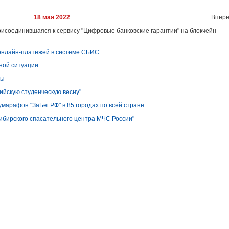
18 мая 2022
Впере
исоединившаяся к сервису "Цифровые банковские гарантии" на блокчейн-
онлайн-платежей в системе СБИС
жной ситуации
ны
ийскую студенческую весну"
марафон "ЗаБег.РФ" в 85 городах по всей стране
ибирского спасательного центра МЧС России"