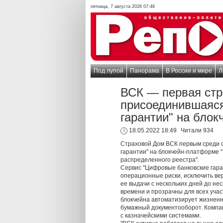
пятница, 7 августа 2026 07:48
Под лупой
Панорама
В России и мире
Л
ВСК — первая стр
присоединившаяся
гарантии" на бло
18.05.2022 18:49
Читали 934
Страховой Дом ВСК первым среди с
гарантии" на блокчейн-платформе 
распределенного реестра".
Сервис "Цифровые банковские гара
операционные риски, исключить ве
ее выдачи с нескольких дней до не
времени и прозрачны для всех учас
блокчейна автоматизирует жизненны
бумажный документооборот. Компан
с казначейскими системами.