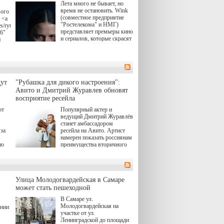
Лета много не бывает, но
время не остановить. Wink
вого
(совместное предприятие
 <a
"Ростелекома" и НМГ)
s/rytsari-
представляет премьеры кино
26"
и сериалов, которые скрасят
и
удлиняющиеся вечера
последнего летнего месяца.
атра
И пусть <a
href="https://wink.ru/series/kholod-
ма"
year-2026"
target="_blank">"Холод"
ут
"Рубашка для дикого настроения":
</a> (18+) останется только
вные
Авито и Дмитрий Журавлев обновят
на экране — весь август по
ли
восприятие ресейла
четвергам продолжат
выходить новые эпизоды
ют
Популярный актер и
сериала, в котором
ведущий Дмитрий Журавлёв
юк,
беспощадным возмездием в
станет амбассадором
ьма
духе графа Монте-Кристо
за
ресейла на Авито. Артист
занимается наша
намерен показать россиянам
современница.
по
преимущества вторичного
рынка и сделать покупку
, а
тобы
товаров с историей нормой
ов,
для современного и умного
тно,
человека.
лия
а"
й.
Улица Молодогвардейская в Самаре
может стать пешеходной
ов
В Самаре ул.
 "И
Молодогвардейская на
ении
участке от ул.
Ленинградской до площади