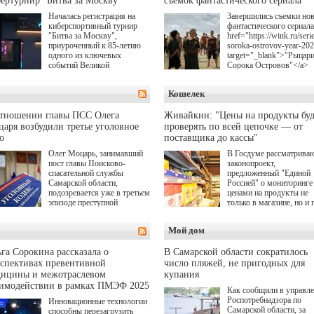
ертурнир "Битва за Москву"
съемок фантастического сериала
Началась регистрация на
Завершились съемки но
киберспортивный турнир
фантастического сериала
"Битва за Москву",
href="https://wink.ru/serie
приуроченный к 85-летию
soroka-ostrovov-year-20
одного из ключевых
target="_blank">"Рыцар
событий Великой
Сорока Островов"</a>
Отечественной войны.
(18+) для онлайн-киноте
Организаторами
Wink (совместное
Кошелек
соревнования по онлайн-
предприятие "Ростелеко
игре "Мир танков"
и НМГ) по мотивам
выступили "Ростелеком",
одноименного романа
отношении главы ПСС Олега
Живайкин: "Цены на продукты буд
партия "Единая Россия",
Сергея Лукьяненко. Гла
аря возбудили третье уголовное
проверять по всей цепочке — от
игровая студия "Леста" и
роли в проекте исполни
о
поставщика до кассы"
Музей Победы.
Артем Кошман, Полина
Олег Моцарь, занимавший
В Госдуме рассматрива
Гухман, Вероника
пост главы Поисково-
законопроект,
Устимова, Олег Савост
спасательной службы
предложенный "Единой
Святослав Рогожан, Куз
Самарской области,
Россией" о мониторинге 
Котрелёв, Никита
подозревается уже в третьем
ценами на продукты не
Кологривый, Елисей
эпизоде преступной
только в магазине, но и 
Чучилин, Александра
деятельности. Возбуждено
всей цепочке — от
Нестерова, Ника Жукова
третье уголовное дело
поставщика до кассы. Ч
также Михаил Пореченк
Мой дом
о превышении полномочий,
в момент резкого
Александр Обласов,
а сам он находится в СИЗО.
подорожания было поня
Дмитрий Куличков и Ю
где именно цена "поехал
Волкова в роли родителе
га Сорокина рассказала о
В Самарской области сократилось
вверх и кто её разогнал.
Режиссер-постановщик
спективах превентивной
число пляжей, не пригодных для
проекта — Егор Чичкан
дицины и межотраслевом
купания
(сериалы "Комбинация",
аимодействии в рамках ПМЭФ 2025
Как сообщили в управл
снова здравствуйте!").
Роспотребнадзора по
Инновационные технологии
Самарской области, за
способны перезагрузить