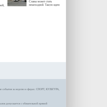
Славы может стать
пешеходной. Такую идею
жей,
озвучила министр
я
градостроительной политики
Самарской области
Екатерина Семенова.
ые
события за неделю
в сферах:
СПОРТ
,
КУЛЬТУРА,
лов допускается с обязательной прямой