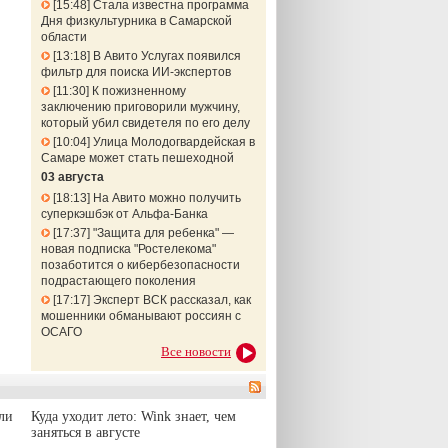
15:48
Стала известна программа
Дня физкультурника в Самарской
области
13:18
В Авито Услугах появился
фильтр для поиска ИИ-экспертов
11:30
К пожизненному
заключению приговорили мужчину,
который убил свидетеля по его делу
10:04
Улица Молодогвардейская в
Самаре может стать пешеходной
03 августа
18:13
На Авито можно получить
суперкэшбэк от Альфа-Банка
17:37
"Защита для ребенка" —
новая подписка "Ростелекома"
позаботится о кибербезопасности
подрастающего поколения
17:17
Эксперт ВСК рассказал, как
мошенники обманывают россиян с
ОСАГО
Все новости
ли
Куда уходит лето: Wink знает, чем
заняться в августе