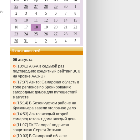
25
26
27
28
29
30
1
д.
2
3
4
5
6
7
8
9
10
11
12
13
14
15
16
17
18
19
20
21
22
23
24
25
26
27
28
29
30
31
1
2
3
4
5
Лента новостей
06 августа
18:41
АКРА в седьмой раз
подтвердило кредитный рейтинг ВСК
на уровне АА(RU)
17:37
Авито: Самарская область в
топе регионов по бронированию
загородных домов для путешествий
в августе
15:14
В Безенчукском районе на
браконьера завели уголовное дело
14:53
Авито: каждый второй
самарец готовит дома каждый день
11:07
БК "Самара" подписал
защитника Сергея Зоткина
10:03
В Самарской области