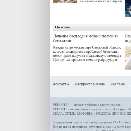
выпечкой, а также обширной
оздоровительной
программой. Спортивный
дебют пришёлся на начало
летнего сезона. Команда
сети кофеен ввела активную
деятельность в жизни для
Он и она
гостей и самарцев.
Лечение бесплодия можно получить
Се
бесплатно
по
Каждая супружеская пара Самарской области,
которая столкнулась с проблемой бесплодия,
имеет право получить медицинскую помощь в
Центре планирования семьи и репродукции.
Контакты
Распространение
Реклама
РЕПОРТЕР — первый таблоид родного города.
РЕПОРТЕР — это
самые громкие новости
Самары и Т
МОДА, СТИЛЬ
,
ЗДОРОВЬЕ и КРАСОТА
,
ЛИЧНЫЕ ДЕ
Учредителем газеты «Репортер» является ООО «Сам
Все права на материалы, опубликованные на сайте газ