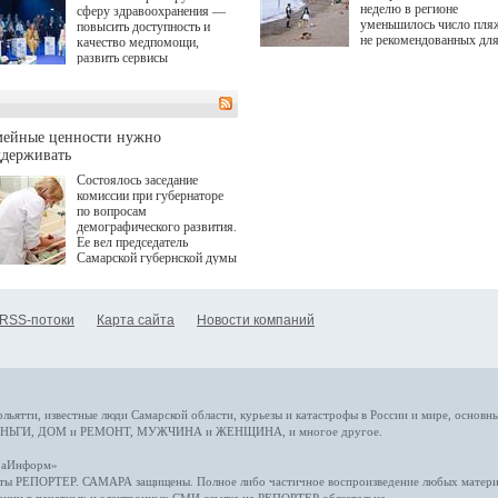
неделю в регионе
сферу здравоохранения —
уменьшилось число пля
повысить доступность и
не рекомендованных дл
качество медпомощи,
купания.
развить сервисы
превентивной медицины.
Однако сфера MedTech
сталкивается с
определенными барьерами.
К ним можно отнести
мейные ценности нужно
регуляторные ограничения,
ддерживать
этические вопросы,
Состоялось заседание
возникающие при работе с
комиссии при губернаторе
данными пациентов. Для
по вопросам
более динамичного роста
демографического развития.
проникновения инноваций в
Ее вел председатель
сегмент необходимо кросс-
Самарской губернской думы
отраслевое взаимодействие
Виктор Сазонов.
государства, медицинских
клиник и страховых
компаний. Об этом
RSS-потоки
Карта сайта
Новости компаний
рассказала Ольга Сорокина,
член Совета директоров
Страхового Дома ВСК в
ходе сессии "Развитие
медицинских технологий —
ключ к повышению
качества жизни" в рамках
ольятти,
известные люди
Самарской области, курьезы и катастрофы
в России и мире
, основн
ПМЭФ 2025. В дискуссии
НЬГИ
,
ДОМ и РЕМОНТ
,
МУЖЧИНА и ЖЕНЩИНА
, и многое
другое
.
также приняли участие
Министр здравоохранения
араИнформ»
РФ Михаил Мурашко,
еты
РЕПОРТЕР
. САМАРА защищены. Полное либо частичное воспроизведение любых материа
представители