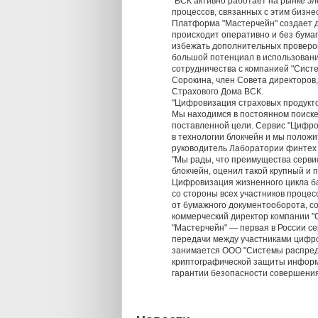
"ВСК активно работает на рынке эл
процессов, связанных с этим бизне
Платформа "Мастерчейн" создает д
происходит оперативно и без бума
избежать дополнительных проверок
большой потенциал в использован
сотрудничества с компанией "Сист
Сорокина, член Совета директоров
Страхового Дома ВСК.
"Цифровизация страховых продукто
Мы находимся в постоянном поиске 
поставленной цели. Сервис "Цифро
в технологии блокчейн и мы полож
руководитель Лаборатории финтех 
"Мы рады, что преимущества серви
блокчейн, оценил такой крупный и 
Цифровизация жизненного цикла ба
со стороны всех участников процес
от бумажного документооборота, с
коммерческий директор компании "
"Мастерчейн" — первая в России с
передачи между участниками цифр
занимается ООО "Системы распреде
криптографической защиты информ
гарантии безопасности совершения