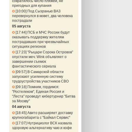
сократилось число пляжей, не
пригодных для купания
10:00
Под Сызранью ВАЗ
перевернулся в кювет, два человека
пострадали
05 августа
17:44
ПСБ и МЧС России будут
оказывать поддержку жителям
пострадавших при чрезвычайных
ситуациях регионов
17:23
"Рыцари Сорока Островов"
опустили меч: Wink объявляет о
завершении съемок
фантастического сериала
09:57
В Самарской области
запускают усиленную систему
трудоустройства участников СВО
09:18
Помним, гордимся:
"Ростелеком", Единая Россия и
"Леста" проведут кибертурнир "Битва
за Москву"
04 августа
18:45
Авито расширяет доставку
крупногабарита с "Байкал Сервис"
17:07
Нутрициолог ВСК назвала
здоровую альтернативу чаю и кофе