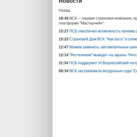
Новости
Назад.
18:49
ВСК — первая страховая компания, пр
платформе "Мастерчейн"
15:27
ПСБ обеспечил возможность приема 
15:22
Страховой Дом ВСК: "Как быть" в сло
12:47
Можем заменить: автомобильные ши
12:14
"Ростелеком" выведет на экраны "Росс
11:34
ПСБ поддержит VI Всероссийский полу
08:34
ВСК застраховала воздушные суда "С