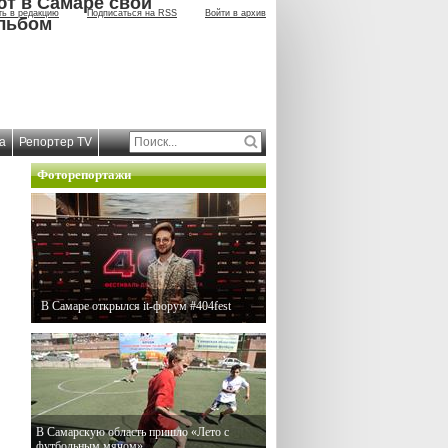
ют в Самаре свой
ть в редакцию
Подписаться на RSS
Войти в архив
льбом
а
Репортер TV
Фоторепортажи
В Самаре открылся it-форум #404fest
В Самарскую область пришло «Лето с
футбольным мячом»