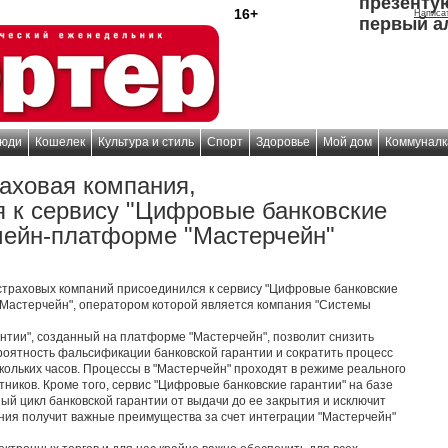
презенту
16+
Написа
первый а
юди
Кошелек
Культура и стиль
Спорт
Здоровье
Мой дом
Коммуналк
аховая компания,
 к сервису "Цифровые банковские
кчейн-платформе "Мастерчейн"
траховых компаний присоединился к сервису "Цифровые банковские
"Мастерчейн", оператором которой является компания "Системы
нтии", созданный на платформе "Мастерчейн", позволит снизить
роятность фальсификации банковской гарантии и сократить процесс
скольких часов. Процессы в "Мастерчейн" проходят в режиме реального
тников. Кроме того, сервис "Цифровые банковские гарантии" на базе
й цикл банковской гарантии от выдачи до ее закрытия и исключит
ия получит важные преимущества за счет интеграции "Мастерчейн"