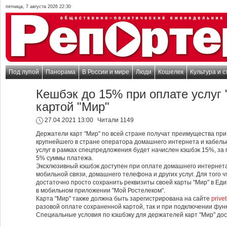
пятница, 7 августа 2026 22:30
Под лупой
Панорама
В России и мире
Люди
Кошелек
Культура и с
Кешбэк до 15% при оплате услуг 
картой "Мир"
27.04.2021 13:00
Читали 1149
Держатели карт "Мир" по всей стране получат преимущества при 
крупнейшего в стране оператора домашнего интернета и кабель
услуг в рамках спецпредложения будет начислен кэшбэк 15%, за
5% суммы платежа.
Эксклюзивный кэшбэк доступен при оплате домашнего интернета
мобильной связи, домашнего телефона и других услуг. Для того
достаточно просто сохранить реквизиты своей карты "Мир" в Ед
в мобильном приложении "Мой Ростелеком".
Карта "Мир" также должна быть зарегистрирована на сайте
privet
разовой оплате сохраненной картой, так и при подключении фун
Специальные условия по кэшбэку для держателей карт "Мир" дос