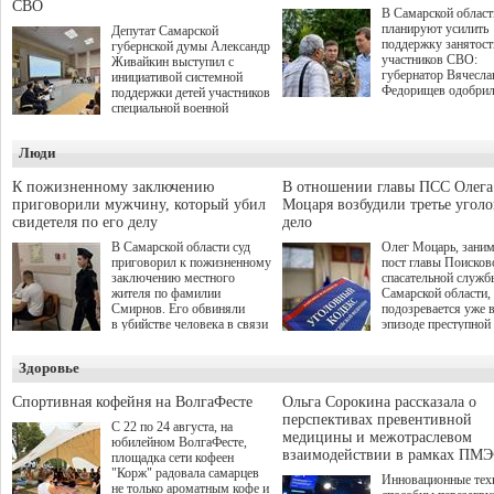
СВО
В Самарской област
планируют усилить
Депутат Самарской
поддержку занятост
губернской думы Александр
участников СВО:
Живайкин выступил с
губернатор Вячесла
инициативой системной
Федорищев одобри
поддержки детей участников
инициативы депутат
специальной военной
Самарской Губернс
операции через спортивные
Думы Александра
секции. Он озвучил ее на
Люди
Живайкина, направ
стратегической сессии
на трудоустройство 
"Помощь фронту и семьям
спокойную адаптац
участников СВО", которая
К пожизненному заключению
В отношении главы ПСС Олега
мирной жизни.
прошла в Отрадном 7
приговорили мужчину, который убил
Моцаря возбудили третье угол
августа.
свидетеля по его делу
дело
В Самарской области суд
Олег Моцарь, зани
приговорил к пожизненному
пост главы Поисков
заключению местного
спасательной служб
жителя по фамилии
Самарской области,
Смирнов. Его обвиняли
подозревается уже 
в убийстве человека в связи
эпизоде преступной
с выполнением
деятельности. Возб
им общественного долга.
третье уголовное де
Здоровье
о превышении полн
а сам он находится
Спортивная кофейня на ВолгаФесте
Ольга Сорокина рассказала о
перспективах превентивной
С 22 по 24 августа, на
медицины и межотраслевом
юбилейном ВолгаФесте,
взаимодействии в рамках ПМЭ
площадка сети кофеен
"Корж" радовала самарцев
Инновационные тех
не только ароматным кофе и