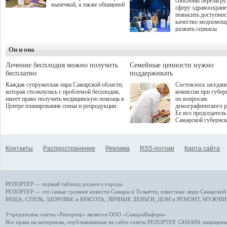
способны перезагру
выпечкой, а также обширной
сферу здравоохран
оздоровительной
повысить доступнос
программой. Спортивный
качество медпомощ
дебют пришёлся на начало
развить сервисы
летнего сезона. Команда
превентивной меди
сети кофеен ввела активную
Однако сфера MedT
деятельность в жизни для
Он и она
сталкивается с
гостей и самарцев.
определенными бар
К ним можно отнес
Лечение бесплодия можно получить
Семейные ценности нужно
регуляторные огран
бесплатно
поддерживать
этические вопросы,
Каждая супружеская пара Самарской области,
Состоялось заседан
возникающие при ра
которая столкнулась с проблемой бесплодия,
комиссии при губер
данными пациентов
имеет право получить медицинскую помощь в
по вопросам
более динамичного 
Центре планирования семьи и репродукции.
демографического р
проникновения инн
Ее вел председатель
сегмент необходимо
Самарской губернс
отраслевое взаимод
Виктор Сазонов.
государства, медиц
клиник и страховых
компаний. Об этом
Контакты
Распространение
Реклама
RSS-потоки
Карта сайта
рассказала Ольга С
член Совета директ
Страхового Дома В
ходе сессии "Развит
медицинских техно
РЕПОРТЕР — первый таблоид родного города.
ключ к повышению
качества жизни" в 
РЕПОРТЕР — это
самые громкие новости
Самары и Тольятти,
известные люди
Самарской 
ПМЭФ 2025. В дис
МОДА, СТИЛЬ
,
ЗДОРОВЬЕ и КРАСОТА
,
ЛИЧНЫЕ ДЕНЬГИ
,
ДОМ и РЕМОНТ
,
МУЖЧИН
также приняли учас
Министр здравоохр
Учредителем газеты «Репортер» является ООО «СамараИнформ»
РФ Михаил Мурашк
Все права на материалы, опубликованные на сайте газеты
РЕПОРТЕР
. САМАРА защищены. 