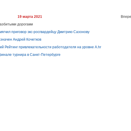
19 марта 2021
Впере
разбитыми дорогами
мягчил приговор экс-росгвардейцу Дмитрию Сазонову
азначен Андрей Кочетков
й Рейтинг привлекательности работодателя на уровне A.hr
финале турнира в Санкт-Петербурге