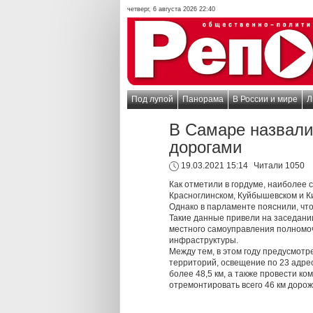
четверг, 6 августа 2026 22:40
Под лупой
Панорама
В России и мире
Л
В Самаре назвали
дорогами
19.03.2021 15:14
Читали 1050
Как отметили в гордуме, наиболее 
Красноглинском, Куйбышевском и К
Однако в парламенте пояснили, что
Такие данные привели на заседани
местного самоуправления полномоч
инфраструктуры.
Между тем, в этом году предусмотр
территорий, освещение по 23 адре
более 48,5 км, а также провести к
отремонтировать всего 46 км дорожн