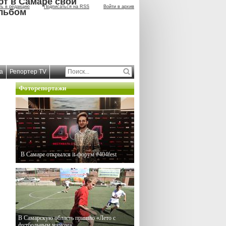
ют в Самаре свой
ть в редакцию
Подписаться на RSS
Войти в архив
льбом
а
Репортер TV
Фоторепортажи
В Самаре открылся it-форум #404fest
В Самарскую область пришло «Лето с
футбольным мячом»