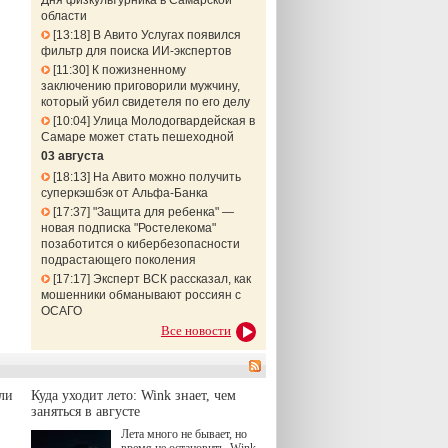
Дня физкультурника в Самарской
области
13:18
В Авито Услугах появился
фильтр для поиска ИИ-экспертов
11:30
К пожизненному
заключению приговорили мужчину,
который убил свидетеля по его делу
10:04
Улица Молодогвардейская в
Самаре может стать пешеходной
03 августа
18:13
На Авито можно получить
суперкэшбэк от Альфа-Банка
17:37
"Защита для ребенка" —
новая подписка "Ростелекома"
позаботится о кибербезопасности
подрастающего поколения
17:17
Эксперт ВСК рассказал, как
мошенники обманывают россиян с
ОСАГО
Все новости
ли
Куда уходит лето: Wink знает, чем
заняться в августе
Лета много не бывает, но