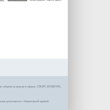
жей,
озвучила министр
я
градостроительной политики
Самарской области
Екатерина Семенова.
ые
события за неделю
в сферах:
СПОРТ
,
КУЛЬТУРА,
лов допускается с обязательной прямой