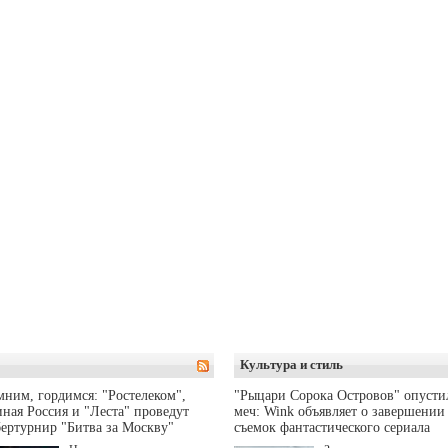
Культура и стиль
ним, гордимся: "Ростелеком",
"Рыцари Сорока Островов" опусти
ная Россия и "Леста" проведут
меч: Wink объявляет о завершении
ертурнир "Битва за Москву"
съемок фантастического сериала