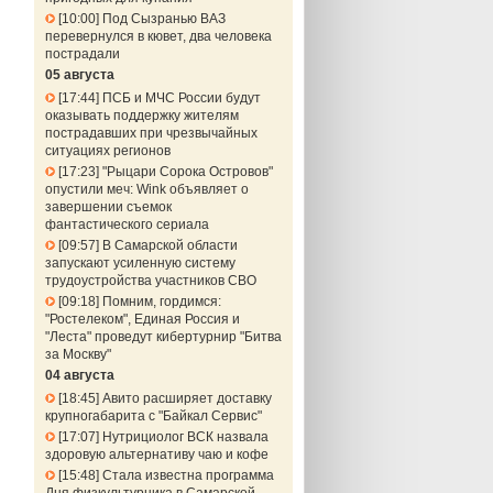
10:00
Под Сызранью ВАЗ
перевернулся в кювет, два человека
пострадали
05 августа
17:44
ПСБ и МЧС России будут
оказывать поддержку жителям
пострадавших при чрезвычайных
ситуациях регионов
17:23
"Рыцари Сорока Островов"
опустили меч: Wink объявляет о
завершении съемок
фантастического сериала
09:57
В Самарской области
запускают усиленную систему
трудоустройства участников СВО
09:18
Помним, гордимся:
"Ростелеком", Единая Россия и
"Леста" проведут кибертурнир "Битва
за Москву"
04 августа
18:45
Авито расширяет доставку
крупногабарита с "Байкал Сервис"
17:07
Нутрициолог ВСК назвала
здоровую альтернативу чаю и кофе
15:48
Стала известна программа