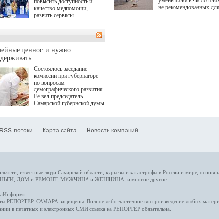
уменьшилось число пля
повысить доступность и
не рекомендованных дл
качество медпомощи,
купания.
развить сервисы
превентивной медицины.
Однако сфера MedTech
сталкивается с
определенными барьерами.
К ним можно отнести
мейные ценности нужно
регуляторные ограничения,
ддерживать
этические вопросы,
Состоялось заседание
возникающие при работе с
комиссии при губернаторе
данными пациентов. Для
по вопросам
более динамичного роста
демографического развития.
проникновения инноваций в
Ее вел председатель
сегмент необходимо кросс-
Самарской губернской думы
отраслевое взаимодействие
Виктор Сазонов.
государства, медицинских
клиник и страховых
компаний. Об этом
RSS-потоки
Карта сайта
Новости компаний
рассказала Ольга Сорокина,
член Совета директоров
Страхового Дома ВСК в
ходе сессии "Развитие
медицинских технологий —
ключ к повышению
качества жизни" в рамках
ольятти,
известные люди
Самарской области, курьезы и катастрофы
в России и мире
, основн
ПМЭФ 2025. В дискуссии
НЬГИ
,
ДОМ и РЕМОНТ
,
МУЖЧИНА и ЖЕНЩИНА
, и многое
другое
.
также приняли участие
Министр здравоохранения
араИнформ»
РФ Михаил Мурашко,
еты
РЕПОРТЕР
. САМАРА защищены. Полное либо частичное воспроизведение любых материа
представители
ании в печатных и электронных СМИ ссылка на
РЕПОРТЕР
обязательна.
Государственной Думы,