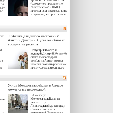
время не остановить. Wink
вого
(совместное предприятие
 <a
"Ростелекома" и НМГ)
s/rytsari-
представляет премьеры кино
26"
и сериалов, которые скрасят
и
удлиняющиеся вечера
последнего летнего месяца.
атра
И пусть <a
href="https://wink.ru/series/kholod-
ма"
year-2026"
target="_blank">"Холод"
ут
"Рубашка для дикого настроения":
</a> (18+) останется только
вные
Авито и Дмитрий Журавлев обновят
на экране — весь август по
ли
восприятие ресейла
четвергам продолжат
выходить новые эпизоды
ют
Популярный актер и
сериала, в котором
ведущий Дмитрий Журавлёв
юк,
беспощадным возмездием в
станет амбассадором
ьма
духе графа Монте-Кристо
за
ресейла на Авито. Артист
занимается наша
намерен показать россиянам
современница.
по
преимущества вторичного
рынка и сделать покупку
, а
тобы
товаров с историей нормой
ов,
для современного и умного
тно,
человека.
лия
а"
й.
Улица Молодогвардейская в Самаре
может стать пешеходной
ов
В Самаре ул.
 "И
Молодогвардейская на
ении
участке от ул.
Ленинградской до площади
Славы может стать
пешеходной. Такую идею