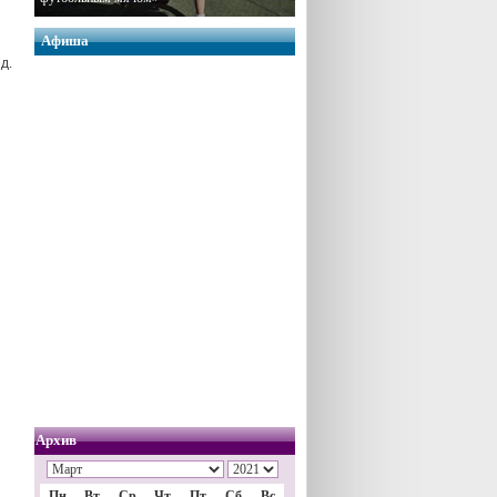
Афиша
д.
Архив
Пн
Вт
Ср
Чт
Пт
Сб
Вс