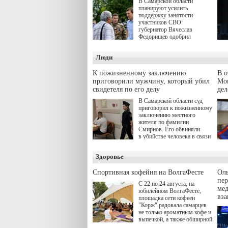
В Самарской области
планируют усилить
поддержку занятости
участников СВО:
губернатор Вячеслав
Федорищев одобрил
инициативы депутата
Самарской Губернской
Люди
Думы Александра
Живайкина, направленные
на трудоустройство и более
К пожизненному заключению
В 
спокойную адаптацию к
приговорили мужчину, который убил
Моц
мирной жизни.
свидетеля по его делу
дел
В Самарской области суд
приговорил к пожизненному
заключению местного
жителя по фамилии
Смирнов. Его обвиняли
в убийстве человека в связи
с выполнением
им общественного долга.
Здоровье
Спортивная кофейня на ВолгаФесте
Оль
пер
С 22 по 24 августа, на
ме
юбилейном ВолгаФесте,
вз
площадка сети кофеен
"Корж" радовала самарцев
не только ароматным кофе и
выпечкой, а также обширной
оздоровительной