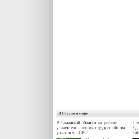
В России и мире
В Самарской области запускают
Пом
усиленную систему трудоустройства
Еди
участников СВО
киб