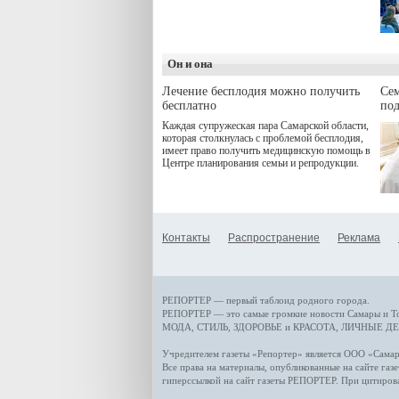
программой. Спортивный
дебют пришёлся на начало
летнего сезона. Команда
сети кофеен ввела активную
деятельность в жизни для
Он и она
гостей и самарцев.
Лечение бесплодия можно получить
Се
бесплатно
по
Каждая супружеская пара Самарской области,
которая столкнулась с проблемой бесплодия,
имеет право получить медицинскую помощь в
Центре планирования семьи и репродукции.
Контакты
Распространение
Реклама
РЕПОРТЕР — первый таблоид родного города.
РЕПОРТЕР — это
самые громкие новости
Самары и Т
МОДА, СТИЛЬ
,
ЗДОРОВЬЕ и КРАСОТА
,
ЛИЧНЫЕ ДЕ
Учредителем газеты «Репортер» является ООО «Сам
Все права на материалы, опубликованные на сайте газ
гиперссылкой на сайт газеты РЕПОРТЕР. При цитиров