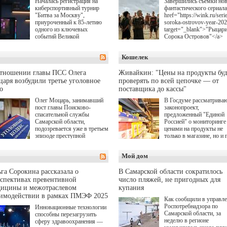
Началась регистрация на
Завершились съемки но
киберспортивный турнир
фантастического сериала
"Битва за Москву",
href="https://wink.ru/serie
приуроченный к 85-летию
soroka-ostrovov-year-20
одного из ключевых
target="_blank">"Рыцар
событий Великой
Сорока Островов"</a>
Отечественной войны.
(18+) для онлайн-киноте
Организаторами
Wink (совместное
Кошелек
соревнования по онлайн-
предприятие "Ростелеко
игре "Мир танков"
и НМГ) по мотивам
выступили "Ростелеком",
одноименного романа
отношении главы ПСС Олега
Живайкин: "Цены на продукты буд
партия "Единая Россия",
Сергея Лукьяненко. Гла
аря возбудили третье уголовное
проверять по всей цепочке — от
игровая студия "Леста" и
роли в проекте исполни
о
поставщика до кассы"
Музей Победы.
Артем Кошман, Полина
Олег Моцарь, занимавший
В Госдуме рассматрива
Гухман, Вероника
пост главы Поисково-
законопроект,
Устимова, Олег Савост
спасательной службы
предложенный "Единой
Святослав Рогожан, Куз
Самарской области,
Россией" о мониторинге 
Котрелёв, Никита
подозревается уже в третьем
ценами на продукты не
Кологривый, Елисей
эпизоде преступной
только в магазине, но и 
Чучилин, Александра
деятельности. Возбуждено
всей цепочке — от
Нестерова, Ника Жукова
третье уголовное дело
поставщика до кассы. Ч
также Михаил Пореченк
Мой дом
о превышении полномочий,
в момент резкого
Александр Обласов,
а сам он находится в СИЗО.
подорожания было поня
Дмитрий Куличков и Ю
где именно цена "поехал
Волкова в роли родителе
га Сорокина рассказала о
В Самарской области сократилось
вверх и кто её разогнал.
Режиссер-постановщик
спективах превентивной
число пляжей, не пригодных для
проекта — Егор Чичкан
дицины и межотраслевом
купания
(сериалы "Комбинация",
аимодействии в рамках ПМЭФ 2025
Как сообщили в управл
снова здравствуйте!").
Роспотребнадзора по
Инновационные технологии
Самарской области, за
способны перезагрузить
неделю в регионе
сферу здравоохранения —