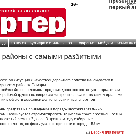
презенту
16+
Написа
первый а
юди
Кошелек
Культура и стиль
Спорт
Здоровье
Мой дом
Коммуналк
 районы с самыми разбитыми
сложная ситуация с качеством дорожного полотна наблюдается в
ировском районах Самары.
 сейчас более половины городских дорог соответствуют нормативам.
и рабочей группы по вопросам контроля за осуществлением органами
ий в области дорожной деятельности и транспортной
ены средства на приведение в порядок внутриквартальных
сам. Планируется отремонтировать 32 участка трасс протяжённостью
омплексный ремонт 7 дорог. В прошлом году собирались
ого полотна, по факту удалось привести в порядок 53 км.
Версия для печати