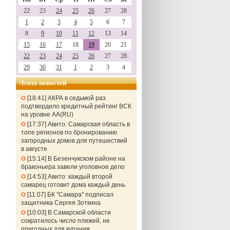
22
23
24
25
26
27
28
1
2
3
4
5
6
7
8
9
10
11
12
13
14
15
16
17
18
19
20
21
22
23
24
25
26
27
28
29
30
31
1
2
3
4
Лента новостей
18:41
АКРА в седьмой раз
подтвердило кредитный рейтинг ВСК
на уровне АА(RU)
17:37
Авито: Самарская область в
топе регионов по бронированию
загородных домов для путешествий
в августе
15:14
В Безенчукском районе на
браконьера завели уголовное дело
14:53
Авито: каждый второй
самарец готовит дома каждый день
11:07
БК "Самара" подписал
защитника Сергея Зоткина
10:03
В Самарской области
сократилось число пляжей, не
пригодных для купания