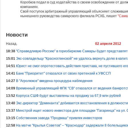
Коробков подал в суд ходатайства о своем освобождении от дол
компаниях.
Свой поступок арбитражный управляющий объясняет сложивши
нынешнего руководства самарского филиала РСХБ, пишет
"Сама
Новости
Назад.
02 апреля 2012
18:38
"Справедливую Россию" в горизбиркоме Самары будет представля
15:01
Экс-совладельцу "Красноглинской" не удалось вернуть долю в капи
14:51
Юрист не смог опротестовать действия пристава, не пустившего его
14:41
Банк "Приоритет" отказался от своих претензий к УФССП
14:27
В "Агролюксе" введена процедура наблюдения
14:09
Временный управляющий ФПК "СВ" отказался от ведения банкротс
13:52
Корпуса СШФ будут выставлены на продажу за 67,9 млн рублей
13:40
Экс-директор "Доминанта" добивается восстановления в должности
13:37
Минстрой ищет нового инвестора для площадки "Гагаринца" на ул.
13:15
Собственник завода "Продмаш" привлек инвесторов
12:58
На матче "Крылья Советов" – "Краснодар" задержали 8 болельщик