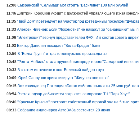
12:00
Сызранский "Сельмаш" мог стоить "Василине" 100 млн рублей
11:46
Дмитрий Коробков уходит с должностей управляющего из-за конфли
11:35
"Твой дом" претендует на участок под коттеджным поселком "Дубрав
11:33
Алексей Чигенев: Если "Локомотив" не накажут за "бананщика", мы
11:06
"Электрощит" вернул представителей ФАУГИ в состав совета дирек
11:03
Виктор Данилин покидает "Волга-Кредит" банк
10:56
В "Волга-Групп" открыто конкурсное производство
10:48
"Рента-Мобиль" стала крупнейшим кредитором "Самарской инвести
10:33
В святом источнике в пос. Волжский найден труп
10:09
Юрий Сапрунов приватизирует "Жигулевское пиво"
09:15
Экс-совладелец ПотенциалБанка избежал выплаты 25 млн руб. по 
08:54
Ростехнадзор добивается закрытия самарского ТЦ "Парк Хаус"
08:40
"Красные Крылья" построят собственный игровой зал на 5 тыс. зри
08:33
Собрание акционеров АвтоВАЗа состоится 28 июня