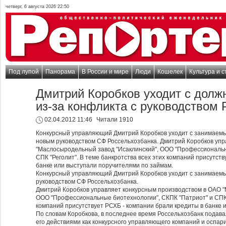
четверг, 6 августа 2026 22:50
Под лупой
Панорама
В России и мире
Люди
Кошелек
Культура и с
Дмитрий Коробков уходит с долж
из-за конфликта с руководством
02.04.2012 11:46
Читали 1910
Конкурсный управляющий Дмитрий Коробков уходит с занимаемых
новым руководством СФ Россельхозбанка. Дмитрий Коробков упр
"Маслосыродельный завод "Исаклинский", ООО "Профессиональн
СПК "Реголит". В теме банкротства всех этих компаний присутст
банке или выступали поручителями по займам.
Конкурсный управляющий Дмитрий Коробков уходит с занимаемы
руководством СФ Россельхозбанка.
Дмитрий Коробков управляет конкурсным производством в ОАО "
ООО "Профессиональные биотехнологии", СКПК "Патриот" и СПК "
компаний присутствует РСХБ - компании брали кредиты в банке 
По словам Коробкова, в последнее время Россельхозбанк подава
его действиями как конкурсного управляющего компаний и оспари