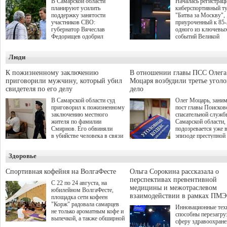
В Самарской области
Началась регистрац
планируют усилить
киберспортивный т
поддержку занятости
"Битва за Москву",
участников СВО:
приуроченный к 85
губернатор Вячеслав
одного из ключевы
Федорищев одобрил
событий Великой
инициативы депутата
Отечественной войн
Самарской Губернской
Организаторами
Люди
Думы Александра
соревнования по он
Живайкина, направленные
игре "Мир танков"
на трудоустройство и более
выступили "Ростеле
К пожизненному заключению
В отношении главы ПСС Олега
спокойную адаптацию к
партия "Единая Рос
приговорили мужчину, который убил
Моцаря возбудили третье угол
мирной жизни.
игровая студия "Лес
свидетеля по его делу
дело
Музей Победы.
В Самарской области суд
Олег Моцарь, зани
приговорил к пожизненному
пост главы Поисков
заключению местного
спасательной служб
жителя по фамилии
Самарской области,
Смирнов. Его обвиняли
подозревается уже 
в убийстве человека в связи
эпизоде преступной
с выполнением
деятельности. Возб
им общественного долга.
третье уголовное де
Здоровье
о превышении полн
а сам он находится
Спортивная кофейня на ВолгаФесте
Ольга Сорокина рассказала о
перспективах превентивной
С 22 по 24 августа, на
медицины и межотраслевом
юбилейном ВолгаФесте,
взаимодействии в рамках ПМЭ
площадка сети кофеен
"Корж" радовала самарцев
Инновационные тех
не только ароматным кофе и
способны перезагру
выпечкой, а также обширной
сферу здравоохран
оздоровительной