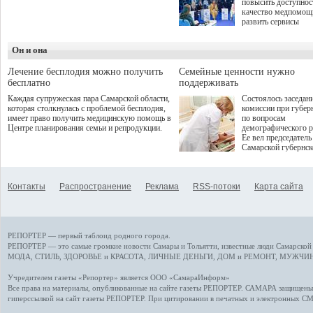
повысить доступнос
программой. Спортивный
качество медпомощ
дебют пришёлся на начало
развить сервисы
летнего сезона. Команда
превентивной меди
сети кофеен ввела активную
Однако сфера MedT
деятельность в жизни для
Он и она
сталкивается с
гостей и самарцев.
определенными бар
К ним можно отнес
Лечение бесплодия можно получить
Семейные ценности нужно
регуляторные огран
бесплатно
поддерживать
этические вопросы,
Каждая супружеская пара Самарской области,
Состоялось заседан
возникающие при ра
которая столкнулась с проблемой бесплодия,
комиссии при губер
данными пациентов
имеет право получить медицинскую помощь в
по вопросам
более динамичного 
Центре планирования семьи и репродукции.
демографического р
проникновения инн
Ее вел председатель
сегмент необходимо
Самарской губернс
отраслевое взаимод
Виктор Сазонов.
государства, медиц
клиник и страховых
компаний. Об этом
Контакты
Распространение
Реклама
RSS-потоки
Карта сайта
рассказала Ольга С
член Совета директ
Страхового Дома В
ходе сессии "Развит
медицинских техно
РЕПОРТЕР — первый таблоид родного города.
ключ к повышению
качества жизни" в 
РЕПОРТЕР — это
самые громкие новости
Самары и Тольятти,
известные люди
Самарской 
ПМЭФ 2025. В дис
МОДА, СТИЛЬ
,
ЗДОРОВЬЕ и КРАСОТА
,
ЛИЧНЫЕ ДЕНЬГИ
,
ДОМ и РЕМОНТ
,
МУЖЧИН
также приняли учас
Министр здравоохр
Учредителем газеты «Репортер» является ООО «СамараИнформ»
РФ Михаил Мурашк
Все права на материалы, опубликованные на сайте газеты
РЕПОРТЕР
. САМАРА защищены. 
представители
гиперссылкой на сайт газеты РЕПОРТЕР. При цитировании в печатных и электронных С
Государственной Д