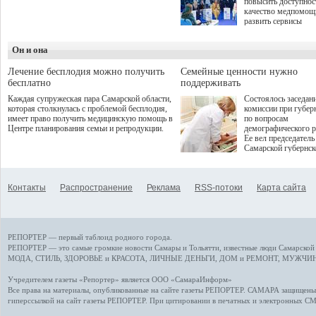
повысить доступнос
программой. Спортивный
качество медпомощ
дебют пришёлся на начало
развить сервисы
летнего сезона. Команда
превентивной меди
сети кофеен ввела активную
Однако сфера MedT
деятельность в жизни для
Он и она
сталкивается с
гостей и самарцев.
определенными бар
К ним можно отнес
Лечение бесплодия можно получить
Семейные ценности нужно
регуляторные огран
бесплатно
поддерживать
этические вопросы,
Каждая супружеская пара Самарской области,
Состоялось заседан
возникающие при ра
которая столкнулась с проблемой бесплодия,
комиссии при губер
данными пациентов
имеет право получить медицинскую помощь в
по вопросам
более динамичного 
Центре планирования семьи и репродукции.
демографического р
проникновения инн
Ее вел председатель
сегмент необходимо
Самарской губернс
отраслевое взаимод
Виктор Сазонов.
государства, медиц
клиник и страховых
компаний. Об этом
Контакты
Распространение
Реклама
RSS-потоки
Карта сайта
рассказала Ольга С
член Совета директ
Страхового Дома В
ходе сессии "Развит
медицинских техно
РЕПОРТЕР — первый таблоид родного города.
ключ к повышению
качества жизни" в 
РЕПОРТЕР — это
самые громкие новости
Самары и Тольятти,
известные люди
Самарской 
ПМЭФ 2025. В дис
МОДА, СТИЛЬ
,
ЗДОРОВЬЕ и КРАСОТА
,
ЛИЧНЫЕ ДЕНЬГИ
,
ДОМ и РЕМОНТ
,
МУЖЧИН
также приняли учас
Министр здравоохр
Учредителем газеты «Репортер» является ООО «СамараИнформ»
РФ Михаил Мурашк
Все права на материалы, опубликованные на сайте газеты
РЕПОРТЕР
. САМАРА защищены. 
представители
гиперссылкой на сайт газеты РЕПОРТЕР. При цитировании в печатных и электронных С
Государственной Д