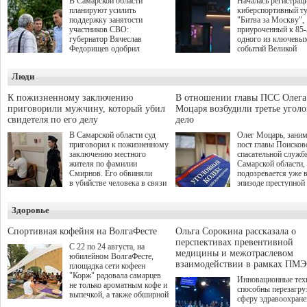
В Самарской области
Началась регистрац
планируют усилить
киберспортивный т
поддержку занятости
"Битва за Москву",
участников СВО:
приуроченный к 85
губернатор Вячеслав
одного из ключевы
Федорищев одобрил
событий Великой
инициативы депутата
Отечественной войн
Самарской Губернской
Организаторами
Люди
Думы Александра
соревнования по он
Живайкина, направленные
игре "Мир танков"
на трудоустройство и более
выступили "Ростеле
К пожизненному заключению
В отношении главы ПСС Олега
спокойную адаптацию к
партия "Единая Рос
приговорили мужчину, который убил
Моцаря возбудили третье угол
мирной жизни.
игровая студия "Лес
свидетеля по его делу
дело
Музей Победы.
В Самарской области суд
Олег Моцарь, зани
приговорил к пожизненному
пост главы Поисков
заключению местного
спасательной служб
жителя по фамилии
Самарской области,
Смирнов. Его обвиняли
подозревается уже 
в убийстве человека в связи
эпизоде преступной
с выполнением
деятельности. Возб
им общественного долга.
третье уголовное де
Здоровье
о превышении полн
а сам он находится
Спортивная кофейня на ВолгаФесте
Ольга Сорокина рассказала о
перспективах превентивной
С 22 по 24 августа, на
медицины и межотраслевом
юбилейном ВолгаФесте,
взаимодействии в рамках ПМЭ
площадка сети кофеен
"Корж" радовала самарцев
Инновационные тех
не только ароматным кофе и
способны перезагру
выпечкой, а также обширной
сферу здравоохран
оздоровительной