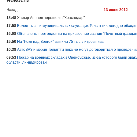
Новости
Назад.
13 июня 2012
18:48
Хызыр Аппаев перешел в "Краснодар"
17:58
Более тысячи муниципальных служащих Тольятти ежегодно обходят
16:08
Объявлены претенденты на присвоение звания "Почетный гражда
15:50
На "Роке над Волгой" выпили 75 тыс. литров пива
10:38
АвтоВАЗ и мэрия Тольятти пока не могут договориться о проведении
09:53
Пожар на военных складах в Оренбуржье, из-за которого были эва
области, ликвидирован