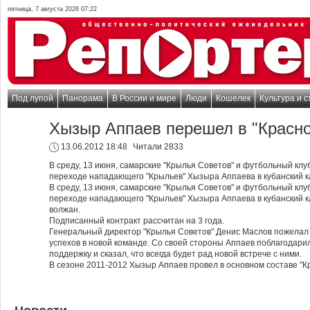
пятница, 7 августа 2026 07:22
Под лупой
Панорама
В России и мире
Люди
Кошелек
Культура и с
Хызыр Аппаев перешел в "Красн
13.06.2012 18:48
Читали 2833
В среду, 13 июня, самарские "Крылья Советов" и футбольный клу
переходе нападающего "Крыльев" Хызыра Аппаева в кубанский к
В среду, 13 июня, самарские "Крылья Советов" и футбольный клу
переходе нападающего "Крыльев" Хызыра Аппаева в кубанский 
волжан.
Подписанный контракт рассчитан на 3 года.
Генеральный директор "Крылья Советов" Денис Маслов пожелал
успехов в новой команде. Со своей стороны Аппаев поблагодари
поддержку и сказал, что всегда будет рад новой встрече с ними.
В сезоне 2011-2012 Хызыр Аппаев провел в основном составе "К