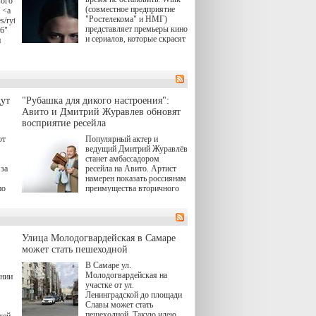
вого
(совместное предприятие
 <a
"Ростелекома" и НМГ)
s/rytsari-
представляет премьеры кино
26"
и сериалов, которые скрасят
и
удлиняющиеся вечера
последнего летнего месяца.
атра
И пусть <a
href="https://wink.ru/series/kholod-
ма"
year-2026"
target="_blank">"Холод"
ут
"Рубашка для дикого настроения":
</a> (18+) останется только
вные
Авито и Дмитрий Журавлев обновят
на экране — весь август по
ли
восприятие ресейла
четвергам продолжат
выходить новые эпизоды
ют
Популярный актер и
сериала, в котором
ведущий Дмитрий Журавлёв
юк,
беспощадным возмездием в
станет амбассадором
ьма
духе графа Монте-Кристо
за
ресейла на Авито. Артист
занимается наша
намерен показать россиянам
современница.
по
преимущества вторичного
рынка и сделать покупку
, а
тобы
товаров с историей нормой
ов,
для современного и умного
тно,
человека.
лия
а"
й.
Улица Молодогвардейская в Самаре
может стать пешеходной
ов
В Самаре ул.
 "И
Молодогвардейская на
ении
участке от ул.
Ленинградской до площади
Славы может стать
пешеходной. Такую идею