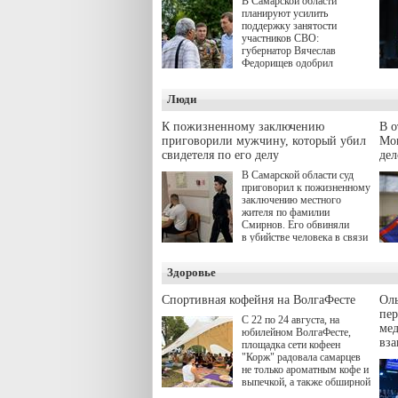
В Самарской области
планируют усилить
поддержку занятости
участников СВО:
губернатор Вячеслав
Федорищев одобрил
инициативы депутата
Самарской Губернской
Люди
Думы Александра
Живайкина, направленные
на трудоустройство и более
К пожизненному заключению
В 
спокойную адаптацию к
приговорили мужчину, который убил
Моц
мирной жизни.
свидетеля по его делу
дел
В Самарской области суд
приговорил к пожизненному
заключению местного
жителя по фамилии
Смирнов. Его обвиняли
в убийстве человека в связи
с выполнением
им общественного долга.
Здоровье
Спортивная кофейня на ВолгаФесте
Оль
пер
С 22 по 24 августа, на
ме
юбилейном ВолгаФесте,
вз
площадка сети кофеен
"Корж" радовала самарцев
не только ароматным кофе и
выпечкой, а также обширной
оздоровительной