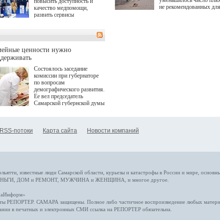
уменьшилось число пля
повысить доступность и
не рекомендованных дл
качество медпомощи,
купания.
развить сервисы
превентивной медицины.
Однако сфера MedTech
сталкивается с
определенными барьерами.
К ним можно отнести
мейные ценности нужно
регуляторные ограничения,
ддерживать
этические вопросы,
Состоялось заседание
возникающие при работе с
комиссии при губернаторе
данными пациентов. Для
по вопросам
более динамичного роста
демографического развития.
проникновения инноваций в
Ее вел председатель
сегмент необходимо кросс-
Самарской губернской думы
отраслевое взаимодействие
Виктор Сазонов.
государства, медицинских
клиник и страховых
компаний. Об этом
RSS-потоки
Карта сайта
Новости компаний
рассказала Ольга Сорокина,
член Совета директоров
Страхового Дома ВСК в
ходе сессии "Развитие
медицинских технологий —
ключ к повышению
качества жизни" в рамках
ольятти,
известные люди
Самарской области, курьезы и катастрофы
в России и мире
, основн
ПМЭФ 2025. В дискуссии
НЬГИ
,
ДОМ и РЕМОНТ
,
МУЖЧИНА и ЖЕНЩИНА
, и многое
другое
.
также приняли участие
Министр здравоохранения
араИнформ»
РФ Михаил Мурашко,
еты
РЕПОРТЕР
. САМАРА защищены. Полное либо частичное воспроизведение любых материа
представители
ании в печатных и электронных СМИ ссылка на
РЕПОРТЕР
обязательна.
Государственной Думы,