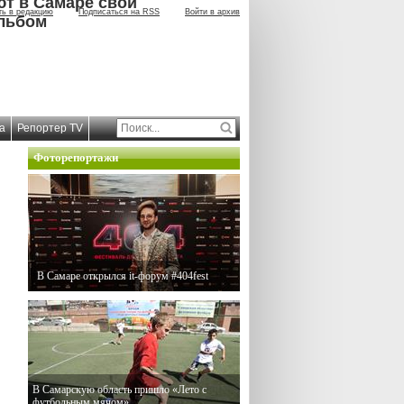
ют в Самаре свой
ть в редакцию
Подписаться на RSS
Войти в архив
льбом
а
Репортер TV
Фоторепортажи
В Самаре открылся it-форум #404fest
В Самарскую область пришло «Лето с
футбольным мячом»