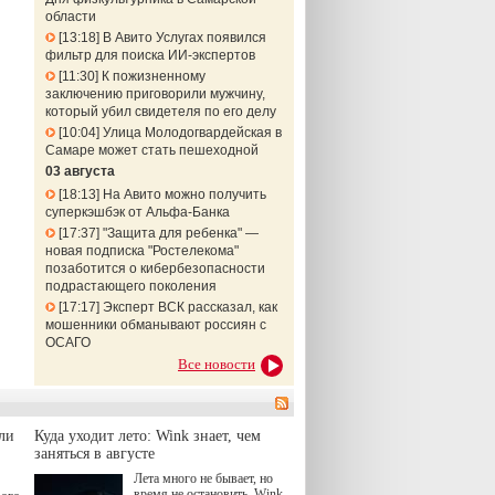
области
13:18
В Авито Услугах появился
фильтр для поиска ИИ-экспертов
11:30
К пожизненному
заключению приговорили мужчину,
который убил свидетеля по его делу
10:04
Улица Молодогвардейская в
Самаре может стать пешеходной
03 августа
18:13
На Авито можно получить
суперкэшбэк от Альфа-Банка
17:37
"Защита для ребенка" —
новая подписка "Ростелекома"
позаботится о кибербезопасности
подрастающего поколения
17:17
Эксперт ВСК рассказал, как
мошенники обманывают россиян с
ОСАГО
Все новости
ли
Куда уходит лето: Wink знает, чем
заняться в августе
Лета много не бывает, но
время не остановить. Wink