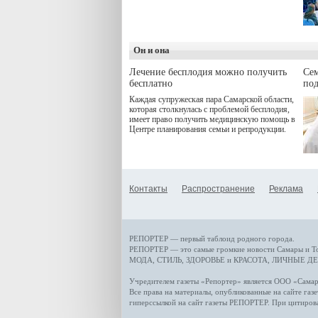
программой. Спортивный
дебют пришёлся на начало
летнего сезона. Команда
сети кофеен ввела активную
деятельность в жизни для
Он и она
гостей и самарцев.
Лечение бесплодия можно получить
Се
бесплатно
по
Каждая супружеская пара Самарской области,
которая столкнулась с проблемой бесплодия,
имеет право получить медицинскую помощь в
Центре планирования семьи и репродукции.
Контакты
Распространение
Реклама
РЕПОРТЕР — первый таблоид родного города.
РЕПОРТЕР — это
самые громкие новости
Самары и Т
МОДА, СТИЛЬ
,
ЗДОРОВЬЕ и КРАСОТА
,
ЛИЧНЫЕ ДЕ
Учредителем газеты «Репортер» является ООО «Сам
Все права на материалы, опубликованные на сайте газ
гиперссылкой на сайт газеты РЕПОРТЕР. При цитиров