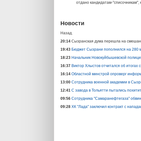
отдано кандидатам-"списочникам", 
Новости
Назад.
20:14
Сызранская дума перешла на смешан
19:43
Бюджет Сызрани пополнился на 280 
18:23
Начальник Новокуйбышевской полиции
16:37
Виктор Хлыстов отчитался об итогах 
16:14
Областной минстрой опроверг информ
13:00
Сотрудника военной академии в Сызр
12:41
С завода в Тольятти пытались похити
09:56
Сотрудника "Самаранефтегаза" обвин
09:28
ХК "Лада" заключил контракт с напа