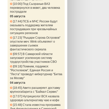
10:00
Под Сызранью ВАЗ
перевернулся в кювет, два человека
пострадали
05 августа
17:44
ПСБ и МЧС России будут
оказывать поддержку жителям
пострадавших при чрезвычайных
ситуациях регионов
17:23
"Рыцари Сорока Островов"
опустили меч: Wink объявляет о
завершении съемок
фантастического сериала
09:57
В Самарской области
запускают усиленную систему
трудоустройства участников СВО
09:18
Помним, гордимся:
"Ростелеком", Единая Россия и
"Леста" проведут кибертурнир "Битва
за Москву"
04 августа
18:45
Авито расширяет доставку
крупногабарита с "Байкал Сервис"
17:07
Нутрициолог ВСК назвала
здоровую альтернативу чаю и кофе
15:48
Стала известна программа
Дня физкультурника в Самарской