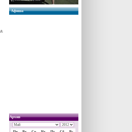
Афиша
д.
Архив
Пн
Вт
Ср
Чт
Пт
Сб
Вс