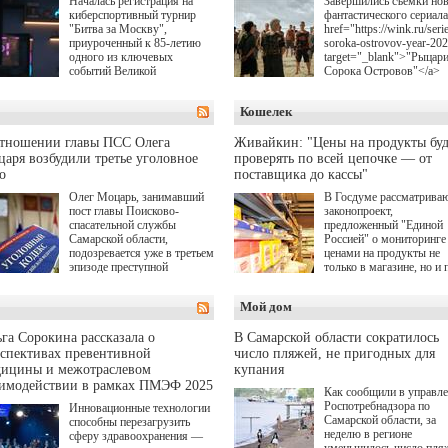
Началась регистрация на
Завершились съемки но
киберспортивный турнир
фантастического сериала
"Битва за Москву",
href="https://wink.ru/serie
приуроченный к 85-летию
soroka-ostrovov-year-20
одного из ключевых
target="_blank">"Рыцар
событий Великой
Сорока Островов"</a>
Отечественной войны.
(18+) для онлайн-киноте
Организаторами
Wink (совместное
Кошелек
соревнования по онлайн-
предприятие "Ростелеко
игре "Мир танков"
и НМГ) по мотивам
выступили "Ростелеком",
одноименного романа
отношении главы ПСС Олега
Живайкин: "Цены на продукты буд
партия "Единая Россия",
Сергея Лукьяненко. Гла
аря возбудили третье уголовное
проверять по всей цепочке — от
игровая студия "Леста" и
роли в проекте исполни
о
поставщика до кассы"
Музей Победы.
Артем Кошман, Полина
Олег Моцарь, занимавший
В Госдуме рассматрива
Гухман, Вероника
пост главы Поисково-
законопроект,
Устимова, Олег Савост
спасательной службы
предложенный "Единой
Святослав Рогожан, Куз
Самарской области,
Россией" о мониторинге 
Котрелёв, Никита
подозревается уже в третьем
ценами на продукты не
Кологривый, Елисей
эпизоде преступной
только в магазине, но и 
Чучилин, Александра
деятельности. Возбуждено
всей цепочке — от
Нестерова, Ника Жукова
третье уголовное дело
поставщика до кассы. Ч
также Михаил Пореченк
Мой дом
о превышении полномочий,
в момент резкого
Александр Обласов,
а сам он находится в СИЗО.
подорожания было поня
Дмитрий Куличков и Ю
где именно цена "поехал
Волкова в роли родителе
га Сорокина рассказала о
В Самарской области сократилось
вверх и кто её разогнал.
Режиссер-постановщик
спективах превентивной
число пляжей, не пригодных для
проекта — Егор Чичкан
дицины и межотраслевом
купания
(сериалы "Комбинация",
аимодействии в рамках ПМЭФ 2025
Как сообщили в управл
снова здравствуйте!").
Роспотребнадзора по
Инновационные технологии
Самарской области, за
способны перезагрузить
неделю в регионе
сферу здравоохранения —