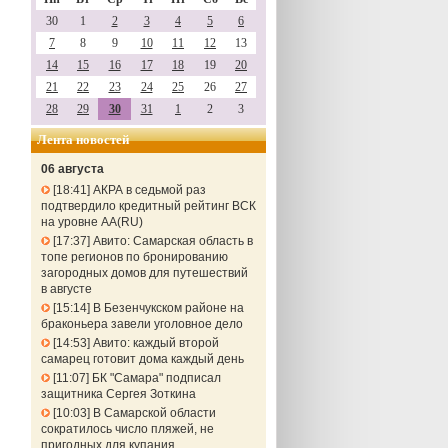
30
1
2
3
4
5
6
7
8
9
10
11
12
13
14
15
16
17
18
19
20
21
22
23
24
25
26
27
28
29
30
31
1
2
3
Лента новостей
06 августа
18:41
АКРА в седьмой раз
подтвердило кредитный рейтинг ВСК
на уровне АА(RU)
17:37
Авито: Самарская область в
топе регионов по бронированию
загородных домов для путешествий
в августе
15:14
В Безенчукском районе на
браконьера завели уголовное дело
14:53
Авито: каждый второй
самарец готовит дома каждый день
11:07
БК "Самара" подписал
защитника Сергея Зоткина
10:03
В Самарской области
сократилось число пляжей, не
пригодных для купания