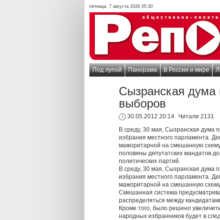
пятница, 7 августа 2026 05:30
Под лупой
Панорама
В России и мире
Л
Сызранская дума
выборов
30.05.2012 20:14
Читали 2131
В среду, 30 мая, Сызранская дума 
избрания местного парламента. Деп
мажоритарной на смешанную схему
половины депутатских мандатов д
политических партий.
В среду, 30 мая, Сызранская дума 
избрания местного парламента. Деп
мажоритарной на смешанную схему
Смешанная система предусматривае
распределяться между кандидатами
Кроме того, было решено увеличить
народных избранников будет в сле