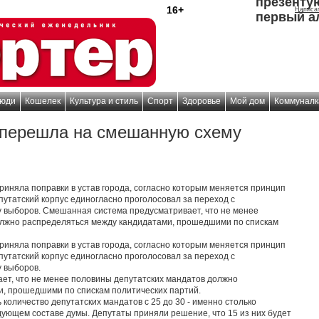
презенту
16+
Написа
первый а
юди
Кошелек
Культура и стиль
Спорт
Здоровье
Мой дом
Коммуналк
 перешла на смешанную схему
приняла поправки в устав города, согласно которым меняется принцип
утатский корпус единогласно проголосовал за переход с
 выборов. Смешанная система предусматривает, что не менее
олжно распределяться между кандидатами, прошедшими по спискам
приняла поправки в устав города, согласно которым меняется принцип
утатский корпус единогласно проголосовал за переход с
 выборов.
т, что не менее половины депутатских мандатов должно
, прошедшими по спискам политических партий.
 количество депутатских мандатов с 25 до 30 - именно столько
дующем составе думы. Депутаты приняли решение, что 15 из них будет