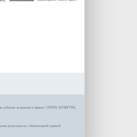
жей,
озвучила министр
я
градостроительной политики
Самарской области
Екатерина Семенова.
ые
события за неделю
в сферах:
СПОРТ
,
КУЛЬТУРА,
лов допускается с обязательной прямой