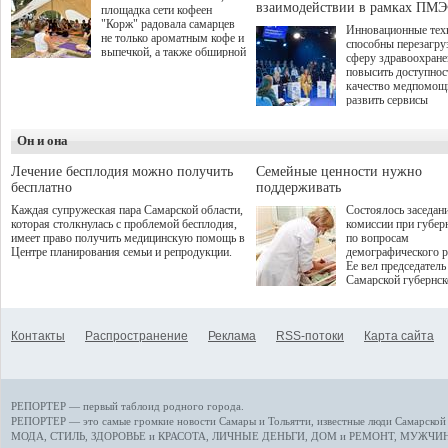
взаимодействии в рамках ПМЭ
площадка сети кофеен
"Корж" радовала самарцев
Инновационные тех
не только ароматным кофе и
способны перезагру
выпечкой, а также обширной
сферу здравоохран
оздоровительной
повысить доступнос
программой. Спортивный
качество медпомощ
дебют пришёлся на начало
развить сервисы
летнего сезона. Команда
превентивной меди
сети кофеен ввела активную
Однако сфера MedT
деятельность в жизни для
Он и она
сталкивается с
гостей и самарцев.
определенными бар
К ним можно отнес
Лечение бесплодия можно получить
Семейные ценности нужно
регуляторные огран
бесплатно
поддерживать
этические вопросы,
Каждая супружеская пара Самарской области,
Состоялось заседан
возникающие при ра
которая столкнулась с проблемой бесплодия,
комиссии при губер
данными пациентов
имеет право получить медицинскую помощь в
по вопросам
более динамичного 
Центре планирования семьи и репродукции.
демографического р
проникновения инн
Ее вел председатель
сегмент необходимо
Самарской губернс
отраслевое взаимод
Виктор Сазонов.
государства, медиц
клиник и страховых
компаний. Об этом
Контакты
Распространение
Реклама
RSS-потоки
Карта сайта
рассказала Ольга С
член Совета директ
Страхового Дома В
ходе сессии "Развит
медицинских техно
РЕПОРТЕР — первый таблоид родного города.
ключ к повышению
качества жизни" в 
РЕПОРТЕР — это
самые громкие новости
Самары и Тольятти,
известные люди
Самарской 
ПМЭФ 2025. В дис
МОДА, СТИЛЬ
,
ЗДОРОВЬЕ и КРАСОТА
,
ЛИЧНЫЕ ДЕНЬГИ
,
ДОМ и РЕМОНТ
,
МУЖЧИН