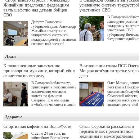
"Спорт вместо стресса": Александр
В Самарской области запускаю
Живайкин предложил федерациям
усиленную систему трудоустро
взять шефство над детьми бойцов
участников СВО
СВО
В Самарской област
планируют усилить
Депутат Самарской
поддержку занятост
губернской думы Александр
участников СВО:
Живайкин выступил с
губернатор Вячесла
инициативой системной
Федорищев одобри
поддержки детей участников
инициативы депутат
специальной военной
Самарской Губернс
операции через спортивные
Думы Александра
секции. Он озвучил ее на
Люди
Живайкина, направ
стратегической сессии
на трудоустройство 
"Помощь фронту и семьям
спокойную адаптац
участников СВО", которая
К пожизненному заключению
В отношении главы ПСС Олега
мирной жизни.
прошла в Отрадном 7
приговорили мужчину, который убил
Моцаря возбудили третье угол
августа.
свидетеля по его делу
дело
В Самарской области суд
Олег Моцарь, зани
приговорил к пожизненному
пост главы Поисков
заключению местного
спасательной служб
жителя по фамилии
Самарской области,
Смирнов. Его обвиняли
подозревается уже 
в убийстве человека в связи
эпизоде преступной
с выполнением
деятельности. Возб
им общественного долга.
третье уголовное де
Здоровье
о превышении полн
а сам он находится
Спортивная кофейня на ВолгаФесте
Ольга Сорокина рассказала о
перспективах превентивной
С 22 по 24 августа, на
медицины и межотраслевом
юбилейном ВолгаФесте,