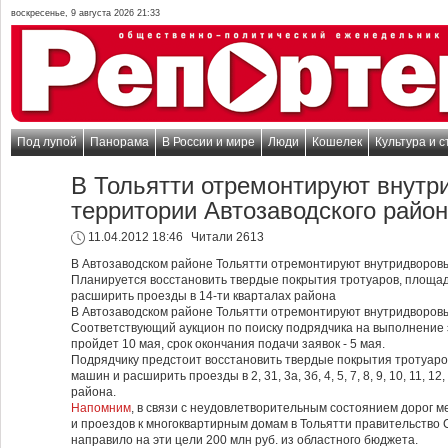
воскресенье, 9 августа 2026 21:33
Под лупой
Панорама
В России и мире
Люди
Кошелек
Культура и с
В Тольятти отремонтируют внутр
территории Автозаводского райо
11.04.2012 18:46
Читали 2613
В Автозаводском районе Тольятти отремонтируют внутридворовы
Планируется восстановить твердые покрытия тротуаров, площад
расширить проезды в 14-ти кварталах района
В Автозаводском районе Тольятти отремонтируют внутридворовы
Соответствующий аукцион по поиску подрядчика на выполнение 
пройдет 10 мая, срок окончания подачи заявок - 5 мая.
Подрядчику предстоит восстановить твердые покрытия тротуаро
машин и расширить проезды в 2, 31, 3а, 3б, 4, 5, 7, 8, 9, 10, 11, 1
района.
Напомним
, в связи с неудовлетворительным состоянием дорог м
и проездов к многоквартирным домам в Тольятти правительство
направило на эти цели 200 млн руб. из областного бюджета.