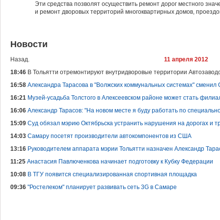
Эти средства позволят осуществить ремонт дорог местного значе
и ремонт дворовых территорий многоквартирных домов, проездов 
Новости
Назад.
11 апреля 2012
18:46
В Тольятти отремонтируют внутридворовые территории Автозаводс
16:58
Александра Тарасова в "Волжских коммунальных системах" сменил 
16:21
Музей-усадьба Толстого в Алексеевском районе может стать фили
16:06
Александр Тарасов: "На новом месте я буду работать по специальн
15:09
Суд обязал мэрию Октябрьска устранить нарушения на дорогах и т
14:03
Самару посетят производители автокомпонентов из США
13:16
Руководителем аппарата мэрии Тольятти назначен Александр Тара
11:25
Анастасия Павлюченкова начинает подготовку к Кубку Федерации
10:08
В ТГУ появится специализированная спортивная площадка
09:36
"Ростелеком" планирует развивать сеть 3G в Самаре