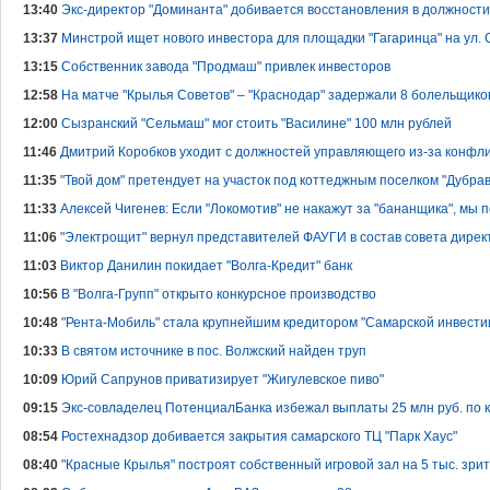
13:40
Экс-директор "Доминанта" добивается восстановления в должности
13:37
Минстрой ищет нового инвестора для площадки "Гагаринца" на ул.
13:15
Собственник завода "Продмаш" привлек инвесторов
12:58
На матче "Крылья Советов" – "Краснодар" задержали 8 болельщик
12:00
Сызранский "Сельмаш" мог стоить "Василине" 100 млн рублей
11:46
Дмитрий Коробков уходит с должностей управляющего из-за конфли
11:35
"Твой дом" претендует на участок под коттеджным поселком "Дубрав
11:33
Алексей Чигенев: Если "Локомотив" не накажут за "бананщика", мы
11:06
"Электрощит" вернул представителей ФАУГИ в состав совета дирек
11:03
Виктор Данилин покидает "Волга-Кредит" банк
10:56
В "Волга-Групп" открыто конкурсное производство
10:48
"Рента-Мобиль" стала крупнейшим кредитором "Самарской инвести
10:33
В святом источнике в пос. Волжский найден труп
10:09
Юрий Сапрунов приватизирует "Жигулевское пиво"
09:15
Экс-совладелец ПотенциалБанка избежал выплаты 25 млн руб. по 
08:54
Ростехнадзор добивается закрытия самарского ТЦ "Парк Хаус"
08:40
"Красные Крылья" построят собственный игровой зал на 5 тыс. зри