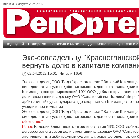
пятница, 7 августа 2026 23:17
Под лупой
Панорама
В России и мире
Люди
Кошелек
Культура и с
Экс-совладельцу "Красноглинской
вернуть долю в капитале компан
02.04.2012 15:01
Читали 1656
Экс-совладелец ООО "Вода "Красноглинская" Валерий Климанцо
смог доказать в суде недействительность договора залога доли 
Климанцов, контролировавший 19% ООО, добился признания нед
доли в компании владельцу ОАО "Санаторий им. Чкалова" Игорю
арбитражный суд аннулировал договор, так как Климанцов не зар
учредителей компании.
Экс-совладелец ООО "Вода "Красноглинская" Валерий Климанцо
смог доказать в суде недействительность договора залога доли 
обозрение"
.
Ранее
Валерий Климанцов, контролировавший 19% ООО, добилс
договора залога своей доли в компании владельцу ОАО "Санатори
апелляционный арбитражный суд аннулировал договор, так как 