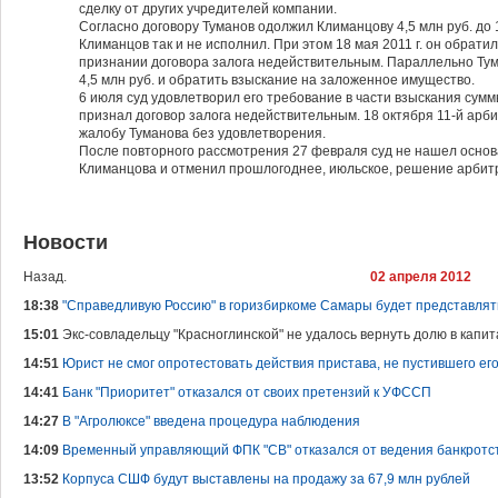
сделку от других учредителей компании.
Согласно договору Туманов одолжил Климанцову 4,5 млн руб. до 
Климанцов так и не исполнил. При этом 18 мая 2011 г. он обрати
признании договора залога недействительным. Параллельно Тум
4,5 млн руб. и обратить взыскание на заложенное имущество.
6 июля суд удовлетворил его требование в части взыскания сумм
признал договор залога недействительным. 18 октября 11-й ар
жалобу Туманова без удовлетворения.
После повторного рассмотрения 27 февраля суд не нашел осно
Климанцова и отменил прошлогоднее, июльское, решение арбит
Новости
Назад.
02 апреля 2012
18:38
"Справедливую Россию" в горизбиркоме Самары будет представля
15:01
Экс-совладельцу "Красноглинской" не удалось вернуть долю в капи
14:51
Юрист не смог опротестовать действия пристава, не пустившего его
14:41
Банк "Приоритет" отказался от своих претензий к УФССП
14:27
В "Агролюксе" введена процедура наблюдения
14:09
Временный управляющий ФПК "СВ" отказался от ведения банкротс
13:52
Корпуса СШФ будут выставлены на продажу за 67,9 млн рублей