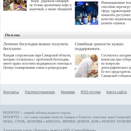
"Корж" радовала самарцев
Инновационные тех
не только ароматным кофе и
способны перезагру
выпечкой, а также обширной
сферу здравоохран
оздоровительной
повысить доступнос
программой. Спортивный
качество медпомощ
дебют пришёлся на начало
развить сервисы
летнего сезона. Команда
превентивной меди
сети кофеен ввела активную
Однако сфера MedT
деятельность в жизни для
Он и она
сталкивается с
гостей и самарцев.
определенными бар
К ним можно отнес
Лечение бесплодия можно получить
Семейные ценности нужно
регуляторные огран
бесплатно
поддерживать
этические вопросы,
Каждая супружеская пара Самарской области,
Состоялось заседан
возникающие при ра
которая столкнулась с проблемой бесплодия,
комиссии при губер
данными пациентов
имеет право получить медицинскую помощь в
по вопросам
более динамичного 
Центре планирования семьи и репродукции.
демографического р
проникновения инн
Ее вел председатель
сегмент необходимо
Самарской губернс
отраслевое взаимод
Виктор Сазонов.
государства, медиц
клиник и страховых
компаний. Об этом
Контакты
Распространение
Реклама
RSS-потоки
Карта сайта
рассказала Ольга С
член Совета директ
Страхового Дома В
ходе сессии "Развит
медицинских техно
РЕПОРТЕР — первый таблоид родного города.
ключ к повышению
качества жизни" в 
РЕПОРТЕР — это
самые громкие новости
Самары и Тольятти,
известные люди
Самарской 
ПМЭФ 2025. В дис
МОДА, СТИЛЬ
,
ЗДОРОВЬЕ и КРАСОТА
,
ЛИЧНЫЕ ДЕНЬГИ
,
ДОМ и РЕМОНТ
,
МУЖЧИН
также приняли учас
Министр здравоохр
Учредителем газеты «Репортер» является ООО «СамараИнформ»