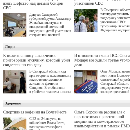
взять шефство над детьми бойцов
участников СВО
СВО
В Самарской област
планируют усилить
Депутат Самарской
поддержку занятост
губернской думы Александр
участников СВО:
Живайкин выступил с
губернатор Вячесла
инициативой системной
Федорищев одобри
поддержки детей участников
инициативы депутат
специальной военной
Самарской Губернс
операции через спортивные
Думы Александра
секции. Он озвучил ее на
Люди
Живайкина, направ
стратегической сессии
на трудоустройство 
"Помощь фронту и семьям
спокойную адаптац
участников СВО", которая
К пожизненному заключению
В отношении главы ПСС Олега
мирной жизни.
прошла в Отрадном 7
приговорили мужчину, который убил
Моцаря возбудили третье угол
августа.
свидетеля по его делу
дело
В Самарской области суд
Олег Моцарь, зани
приговорил к пожизненному
пост главы Поисков
заключению местного
спасательной служб
жителя по фамилии
Самарской области,
Смирнов. Его обвиняли
подозревается уже 
в убийстве человека в связи
эпизоде преступной
с выполнением
деятельности. Возб
им общественного долга.
третье уголовное де
Здоровье
о превышении полн
а сам он находится
Спортивная кофейня на ВолгаФесте
Ольга Сорокина рассказала о
перспективах превентивной
С 22 по 24 августа, на
медицины и межотраслевом
юбилейном ВолгаФесте,
взаимодействии в рамках ПМЭ
площадка сети кофеен