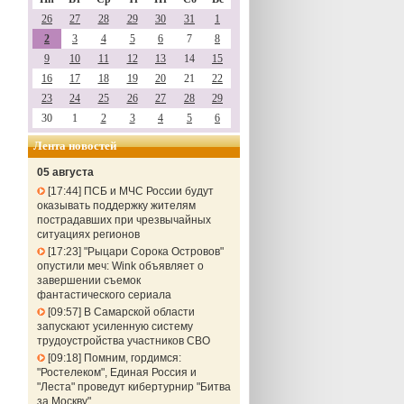
26
27
28
29
30
31
1
2
3
4
5
6
7
8
9
10
11
12
13
14
15
16
17
18
19
20
21
22
23
24
25
26
27
28
29
30
1
2
3
4
5
6
Лента новостей
05 августа
17:44
ПСБ и МЧС России будут
оказывать поддержку жителям
пострадавших при чрезвычайных
ситуациях регионов
17:23
"Рыцари Сорока Островов"
опустили меч: Wink объявляет о
завершении съемок
фантастического сериала
09:57
В Самарской области
запускают усиленную систему
трудоустройства участников СВО
09:18
Помним, гордимся:
"Ростелеком", Единая Россия и
"Леста" проведут кибертурнир "Битва
за Москву"