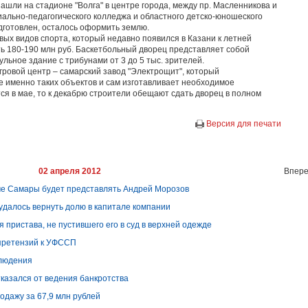
шли на стадионе "Волга" в центре города, между пр. Масленникова и
иально-педагогического колледжа и областного детско-юношеского
дготовлен, осталось оформить землю.
овых видов спорта, который недавно появился в Казани к летней
ть 180-190 млн руб. Баскетбольный дворец представляет собой
ьное здание с трибунами от 3 до 5 тыс. зрителей.
игровой центр – самарский завод "Электрощит", который
е именно таких объектов и сам изготавливает необходимое
ся в мае, то к декабрю строители обещают сдать дворец в полном
Версия для печати
02 апреля 2012
Впере
ме Самары будет представлять Андрей Морозов
 удалось вернуть долю в капитале компании
 пристава, не пустившего его в суд в верхней одежде
 претензий к УФССП
блюдения
азался от ведения банкротства
одажу за 67,9 млн рублей