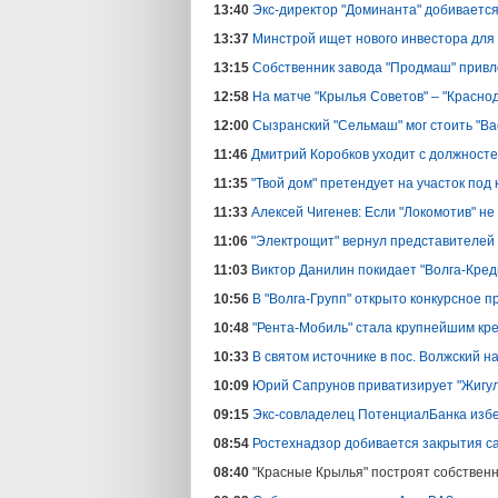
13:40
Экс-директор "Доминанта" добиваетс
13:37
Минстрой ищет нового инвестора для 
13:15
Собственник завода "Продмаш" привл
12:58
На матче "Крылья Советов" – "Красн
12:00
Сызранский "Сельмаш" мог стоить "Ва
11:46
Дмитрий Коробков уходит с должносте
11:35
"Твой дом" претендует на участок под
11:33
Алексей Чигенев: Если "Локомотив" н
11:06
"Электрощит" вернул представителей 
11:03
Виктор Данилин покидает "Волга-Кред
10:56
В "Волга-Групп" открыто конкурсное п
10:48
"Рента-Мобиль" стала крупнейшим кр
10:33
В святом источнике в пос. Волжский н
10:09
Юрий Сапрунов приватизирует "Жигул
09:15
Экс-совладелец ПотенциалБанка избе
08:54
Ростехнадзор добивается закрытия са
08:40
"Красные Крылья" построят собственн