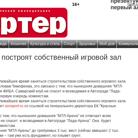
презенту
16+
Написа
первый а
юди
Кошелек
Культура и стиль
Спорт
Здоровье
Мой дом
Коммуналк
 построят собственный игровой зал
й
ближайшее время заняться строительством собственного игрового зала
словам Тимофеева, это связано с тем, что нынешняя домашняя "МТЛ-
я ФИБА. Самарский клуб не спасет и возводимая в Автограде "Лада-
первую очередь хоккеистам.
ближайшее время заняться строительством собственного игрового зала
шет
sovsport.ru
со ссылкой на генерального директора БК "Красные
 с тем, что нынешняя домашняя "МТЛ-Арена" не отвечает всем
не спасет и возводимая в Автограде "Лада-Арена". Она будет
ккеистам.
ния "МТЛ-Арены" до требуемых 3 тыс. мест (сейчас вмешает 2 тыс.
и – там уже есть фундамент, но плывет грунт.