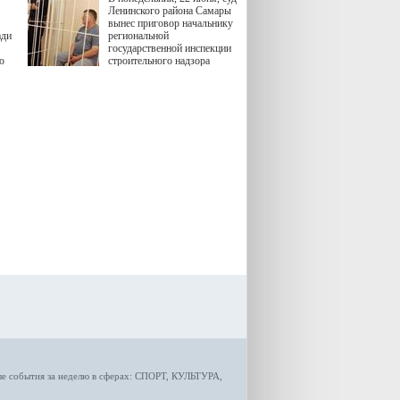
 "И
Ленинского района Самары
вынес приговор начальнику
ади
региональной
государственной инспекции
ю
строительного надзора
(ГИСН) Владимиру
тики
Захарину и трем его
предполагаемым
подельникам. Их обвиняли
в должностных
преступлениях.
ые
события за неделю
в сферах:
СПОРТ
,
КУЛЬТУРА,