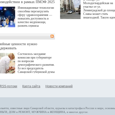
(сериалы "Комбинация",
аимодействии в рамках ПМЭФ 2025
Молодогвардейская на
снова здравствуйте!").
участке от ул.
Инновационные технологии
Ленинградской до площ
способны перезагрузить
Славы может стать
сферу здравоохранения —
пешеходной. Такую иде
повысить доступность и
озвучила министр
качество медпомощи,
градостроительной поли
развить сервисы
Самарской области
превентивной медицины.
Екатерина Семенова.
Однако сфера MedTech
сталкивается с
определенными барьерами.
К ним можно отнести
мейные ценности нужно
регуляторные ограничения,
ддерживать
этические вопросы,
Состоялось заседание
возникающие при работе с
комиссии при губернаторе
данными пациентов. Для
по вопросам
более динамичного роста
демографического развития.
проникновения инноваций в
Ее вел председатель
сегмент необходимо кросс-
Самарской губернской думы
отраслевое взаимодействие
Виктор Сазонов.
государства, медицинских
клиник и страховых
компаний. Об этом
RSS-потоки
Карта сайта
Новости компаний
рассказала Ольга Сорокина,
член Совета директоров
Страхового Дома ВСК в
ходе сессии "Развитие
медицинских технологий —
ключ к повышению
качества жизни" в рамках
ольятти,
известные люди
Самарской области, курьезы и катастрофы
в России и мире
, основн
ПМЭФ 2025. В дискуссии
НЬГИ
,
ДОМ и РЕМОНТ
,
МУЖЧИНА и ЖЕНЩИНА
, и многое
другое
.