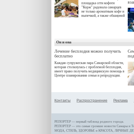
вз
площадка сети кофеен
"Корж" радовала самарцев
не только ароматным кофе и
выпечкой, а также обширной
оздоровительной
программой. Спортивный
дебют пришёлся на начало
летнего сезона. Команда
сети кофеен ввела активную
деятельность в жизни для
Он и она
гостей и самарцев.
Лечение бесплодия можно получить
Се
бесплатно
по
Каждая супружеская пара Самарской области,
которая столкнулась с проблемой бесплодия,
имеет право получить медицинскую помощь в
Центре планирования семьи и репродукции.
Контакты
Распространение
Реклама
РЕПОРТЕР — первый таблоид родного города.
РЕПОРТЕР — это
самые громкие новости
Самары и Т
МОДА, СТИЛЬ
,
ЗДОРОВЬЕ и КРАСОТА
,
ЛИЧНЫЕ ДЕ