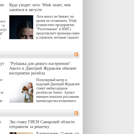
ли
Куда уходит лето: Wink знает, чем
заняться в августе
Лета много не бывает, но
время не остановить. Wink
вого
(совместное предприятие
 <a
"Ростелекома" и НМГ)
s/rytsari-
представляет премьеры кино
26"
и сериалов, которые скрасят
и
удлиняющиеся вечера
последнего летнего месяца.
атра
И пусть <a
href="https://wink.ru/series/kholod-
ма"
year-2026"
target="_blank">"Холод"
ут
"Рубашка для дикого настроения":
</a> (18+) останется только
вные
Авито и Дмитрий Журавлев обновят
на экране — весь август по
ли
восприятие ресейла
четвергам продолжат
выходить новые эпизоды
ют
Популярный актер и
сериала, в котором
ведущий Дмитрий Журавлёв
юк,
беспощадным возмездием в
станет амбассадором
ьма
духе графа Монте-Кристо
за
ресейла на Авито. Артист
занимается наша
намерен показать россиянам
современница.
по
преимущества вторичного
рынка и сделать покупку
, а
тобы
товаров с историей нормой
ов,
для современного и умного
тно,
человека.
лия
а"
й.
е
Экс-главу ГИСН Самарской области
отправили за решетку
ов
В понедельник, 22 июня, суд