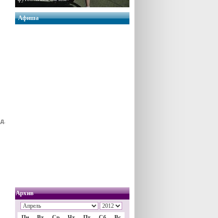
Афиша
д.
Архив
Пн
Вт
Ср
Чт
Пт
Сб
Вс