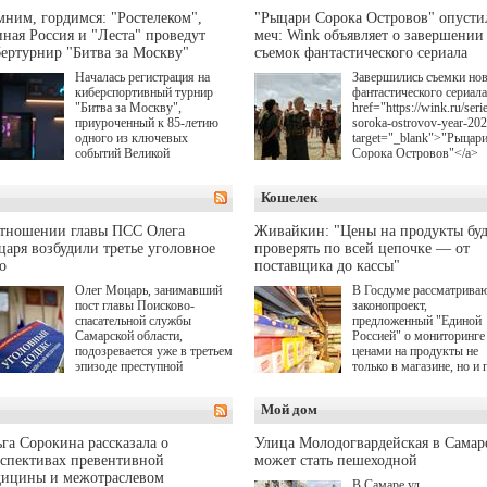
ним, гордимся: "Ростелеком",
"Рыцари Сорока Островов" опусти
ная Россия и "Леста" проведут
меч: Wink объявляет о завершении
ертурнир "Битва за Москву"
съемок фантастического сериала
Началась регистрация на
Завершились съемки но
киберспортивный турнир
фантастического сериала
"Битва за Москву",
href="https://wink.ru/serie
приуроченный к 85-летию
soroka-ostrovov-year-20
одного из ключевых
target="_blank">"Рыцар
событий Великой
Сорока Островов"</a>
Отечественной войны.
(18+) для онлайн-киноте
Организаторами
Wink (совместное
Кошелек
соревнования по онлайн-
предприятие "Ростелеко
игре "Мир танков"
и НМГ) по мотивам
выступили "Ростелеком",
одноименного романа
отношении главы ПСС Олега
Живайкин: "Цены на продукты буд
партия "Единая Россия",
Сергея Лукьяненко. Гла
аря возбудили третье уголовное
проверять по всей цепочке — от
игровая студия "Леста" и
роли в проекте исполни
о
поставщика до кассы"
Музей Победы.
Артем Кошман, Полина
Олег Моцарь, занимавший
В Госдуме рассматрива
Гухман, Вероника
пост главы Поисково-
законопроект,
Устимова, Олег Савост
спасательной службы
предложенный "Единой
Святослав Рогожан, Куз
Самарской области,
Россией" о мониторинге 
Котрелёв, Никита
подозревается уже в третьем
ценами на продукты не
Кологривый, Елисей
эпизоде преступной
только в магазине, но и 
Чучилин, Александра
деятельности. Возбуждено
всей цепочке — от
Нестерова, Ника Жукова
третье уголовное дело
поставщика до кассы. Ч
также Михаил Пореченк
Мой дом
о превышении полномочий,
в момент резкого
Александр Обласов,
а сам он находится в СИЗО.
подорожания было поня
Дмитрий Куличков и Ю
где именно цена "поехал
Волкова в роли родителе
га Сорокина рассказала о
Улица Молодогвардейская в Самар
вверх и кто её разогнал.
Режиссер-постановщик
спективах превентивной
может стать пешеходной
проекта — Егор Чичкан
дицины и межотраслевом
В Самаре ул.