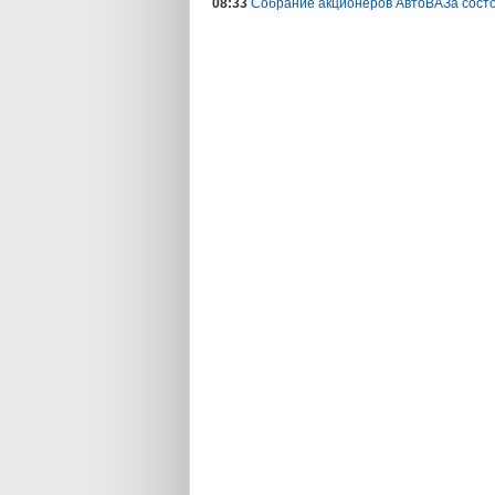
08:33
Собрание акционеров АвтоВАЗа состо