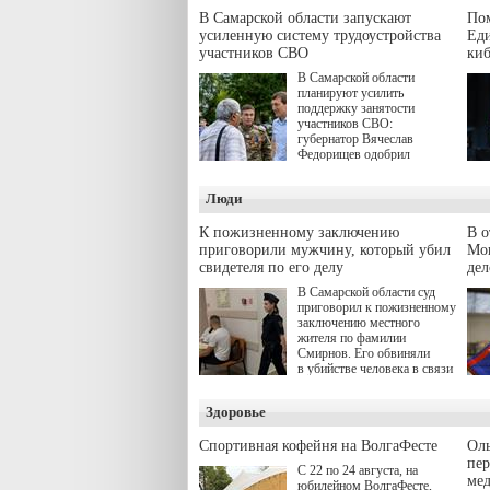
В Самарской области запускают
Пом
усиленную систему трудоустройства
Еди
участников СВО
киб
В Самарской области
планируют усилить
поддержку занятости
участников СВО:
губернатор Вячеслав
Федорищев одобрил
инициативы депутата
Самарской Губернской
Люди
Думы Александра
Живайкина, направленные
на трудоустройство и более
К пожизненному заключению
В 
спокойную адаптацию к
приговорили мужчину, который убил
Моц
мирной жизни.
свидетеля по его делу
дел
В Самарской области суд
приговорил к пожизненному
заключению местного
жителя по фамилии
Смирнов. Его обвиняли
в убийстве человека в связи
с выполнением
им общественного долга.
Здоровье
Спортивная кофейня на ВолгаФесте
Оль
пер
С 22 по 24 августа, на
ме
юбилейном ВолгаФесте,