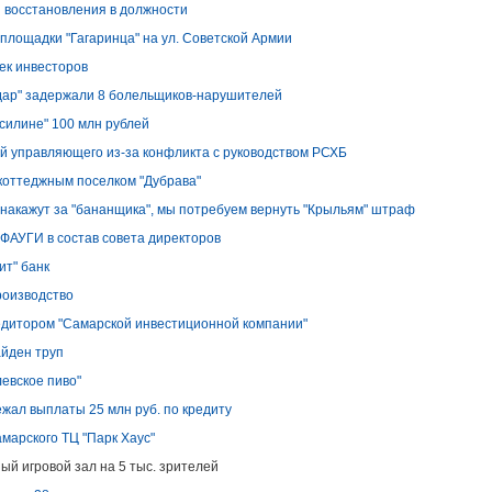
я восстановления в должности
площадки "Гагаринца" на ул. Советской Армии
ек инвесторов
одар" задержали 8 болельщиков-нарушителей
силине" 100 млн рублей
й управляющего из-за конфликта с руководством РСХБ
 коттеджным поселком "Дубрава"
е накажут за "бананщика", мы потребуем вернуть "Крыльям" штраф
ФАУГИ в состав совета директоров
ит" банк
роизводство
едитором "Самарской инвестиционной компании"
айден труп
евское пиво"
жал выплаты 25 млн руб. по кредиту
марского ТЦ "Парк Хаус"
ый игровой зал на 5 тыс. зрителей