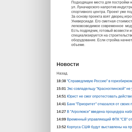
Подходящее место для постройки на
ул. Луначарского напротив индустр
спортивного центра. Проект уже по
За основу проекта взят дворец игр
Универсиаде. Его сметная стоимос
легковозводимое современное модул
Есть подрядчик, готовый возвести 
специализируется на строительств
оборудование. Если стройка начнет
объеме.
Новости
Назад.
18:38
"Справедливую Россию" в горизбирко
15:01
Экс-совладельцу "Красноглинской" не
14:51
Юрист не смог опротестовать действия
14:41
Банк "Приоритет" отказался от своих
14:27
В "Агролюксе" введена процедура на
14:09
Временный управляющий ФПК "СВ" отк
13:52
Корпуса СШФ будут выставлены на пр