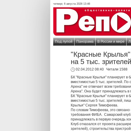
четверг, 6 августа 2026 13:46
Под лупой
Панорама
В России и мире
Л
"Красные Крылья"
на 5 тыс. зрителе
02.04.2012 08:40
Читали 1588
БК "Красные Крылья" планирует в 
вместимостью 5 тыс. зрителей. По 
Арена" не отвечает всем требовани
Арена". Она будет принадлежать в 
БК "Красные Крылья" планирует в 
вместимостью 5 тыс. зрителей, пи
Крылья" Сергея Тимофеева.
По словам Тимофеева, это связано
требования ФИБА. Самарский клуб 
принадлежать в первую очередь хо
Клуб отказался от проекта расшире
зрителей), строительства пристройк