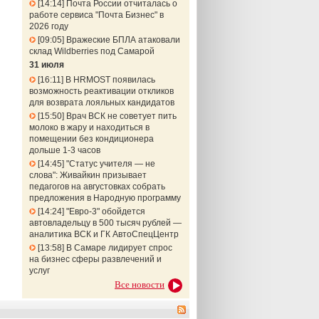
14:14
Почта России отчиталась о
работе сервиса "Почта Бизнес" в
2026 году
09:05
Вражеские БПЛА атаковали
склад Wildberries под Самарой
31 июля
16:11
В HRMOST появилась
возможность реактивации откликов
для возврата лояльных кандидатов
15:50
Врач ВСК не советует пить
молоко в жару и находиться в
помещении без кондиционера
дольше 1-3 часов
14:45
"Статус учителя — не
слова": Живайкин призывает
педагогов на августовках собрать
предложения в Народную программу
14:24
"Евро-3" обойдется
автовладельцу в 500 тысяч рублей —
аналитика ВСК и ГК АвтоСпецЦентр
13:58
В Самаре лидирует спрос
на бизнес сферы развлечений и
услуг
Все новости