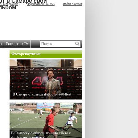
ют в Самаре свой
ть в редакцию
Подписаться на RSS
Войти в архив
льбом
а
Репортер TV
Фоторепортажи
В Самаре открылся it-форум #404fest
В Самарскую область пришло «Лето с
футбольным мячом»