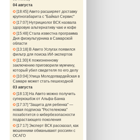
04 августа
18:45
Авито расширяет доставку
крупногабарита с "Байкал Сервис"
17:07
Нутрициолог ВСК назвала
здоровую альтернативу чаю и кофе
15:48
Стала известна программа
Дня физкультурника в Самарской
области
13:18
В Авито Услугах появился
фильтр для поиска ИИ-экспертов
11:30
К пожизненному
заключению приговорили мужчину,
который убил свидетеля по его делу
10:04
Улица Молодогвардейская в
Самаре может стать пешеходной
03 августа
18:13
На Авито можно получить
суперкэшбэк от Альфа-Банка
17:37
"Защита для ребенка" —
новая подписка "Ростелекома"
позаботится о кибербезопасности
подрастающего поколения
17:17
Эксперт ВСК рассказал, как
мошенники обманывают россиян с
ОСАГО