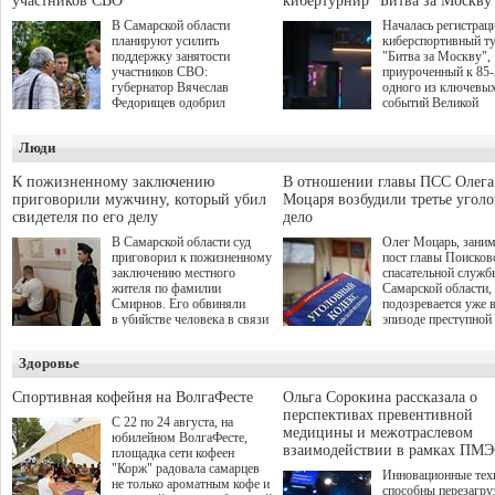
участников СВО
кибертурнир "Битва за Москву
В Самарской области
Началась регистрац
планируют усилить
киберспортивный т
поддержку занятости
"Битва за Москву",
участников СВО:
приуроченный к 85
губернатор Вячеслав
одного из ключевы
Федорищев одобрил
событий Великой
инициативы депутата
Отечественной войн
Самарской Губернской
Организаторами
Люди
Думы Александра
соревнования по он
Живайкина, направленные
игре "Мир танков"
на трудоустройство и более
выступили "Ростеле
К пожизненному заключению
В отношении главы ПСС Олега
спокойную адаптацию к
партия "Единая Рос
приговорили мужчину, который убил
Моцаря возбудили третье угол
мирной жизни.
игровая студия "Лес
свидетеля по его делу
дело
Музей Победы.
В Самарской области суд
Олег Моцарь, зани
приговорил к пожизненному
пост главы Поисков
заключению местного
спасательной служб
жителя по фамилии
Самарской области,
Смирнов. Его обвиняли
подозревается уже 
в убийстве человека в связи
эпизоде преступной
с выполнением
деятельности. Возб
им общественного долга.
третье уголовное де
Здоровье
о превышении полн
а сам он находится
Спортивная кофейня на ВолгаФесте
Ольга Сорокина рассказала о
перспективах превентивной
С 22 по 24 августа, на
медицины и межотраслевом
юбилейном ВолгаФесте,
взаимодействии в рамках ПМЭ
площадка сети кофеен
"Корж" радовала самарцев
Инновационные тех
не только ароматным кофе и
способны перезагру