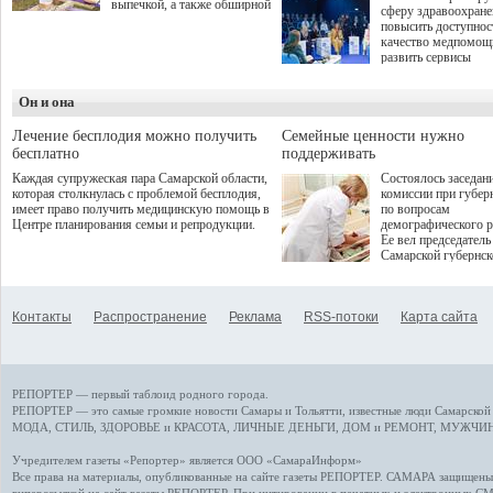
выпечкой, а также обширной
сферу здравоохран
оздоровительной
повысить доступнос
программой. Спортивный
качество медпомощ
дебют пришёлся на начало
развить сервисы
летнего сезона. Команда
превентивной меди
сети кофеен ввела активную
Однако сфера MedT
деятельность в жизни для
Он и она
сталкивается с
гостей и самарцев.
определенными бар
К ним можно отнес
Лечение бесплодия можно получить
Семейные ценности нужно
регуляторные огран
бесплатно
поддерживать
этические вопросы,
Каждая супружеская пара Самарской области,
Состоялось заседан
возникающие при ра
которая столкнулась с проблемой бесплодия,
комиссии при губер
данными пациентов
имеет право получить медицинскую помощь в
по вопросам
более динамичного 
Центре планирования семьи и репродукции.
демографического р
проникновения инн
Ее вел председатель
сегмент необходимо
Самарской губернс
отраслевое взаимод
Виктор Сазонов.
государства, медиц
клиник и страховых
компаний. Об этом
Контакты
Распространение
Реклама
RSS-потоки
Карта сайта
рассказала Ольга С
член Совета директ
Страхового Дома В
ходе сессии "Развит
медицинских техно
РЕПОРТЕР — первый таблоид родного города.
ключ к повышению
качества жизни" в 
РЕПОРТЕР — это
самые громкие новости
Самары и Тольятти,
известные люди
Самарской 
ПМЭФ 2025. В дис
МОДА, СТИЛЬ
,
ЗДОРОВЬЕ и КРАСОТА
,
ЛИЧНЫЕ ДЕНЬГИ
,
ДОМ и РЕМОНТ
,
МУЖЧИН
также приняли учас
Министр здравоохр
Учредителем газеты «Репортер» является ООО «СамараИнформ»
РФ Михаил Мурашк
Все права на материалы, опубликованные на сайте газеты
РЕПОРТЕР
. САМАРА защищены. 
представители