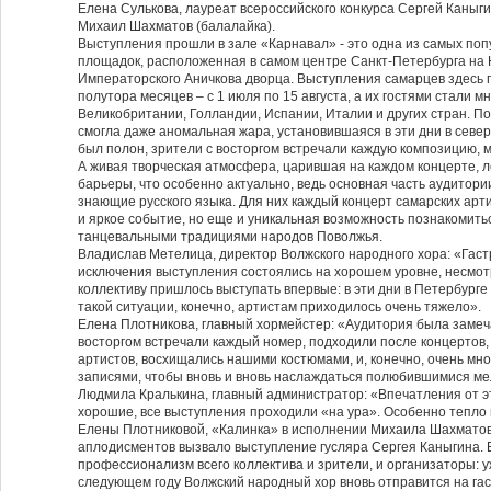
Елена Сулькова, лауреат всероссийского конкурса Сергей Каныги
Михаил Шахматов (балалайка).
Выступления прошли в зале «Карнавал» - это одна из самых по
площадок, расположенная в самом центре Санкт-Петербурга на Н
Императорского Аничкова дворца. Выступления самарцев здесь 
полутора месяцев – с 1 июля по 15 августа, а их гостями стали 
Великобритании, Голландии, Испании, Италии и других стран. 
смогла даже аномальная жара, установившаяся в эти дни в север
был полон, зрители с восторгом встречали каждую композицию, 
А живая творческая атмосфера, царившая на каждом концерте,
барьеры, что особенно актуально, ведь основная часть аудитори
знающие русского языка. Для них каждый концерт самарских артис
и яркое событие, но еще и уникальная возможность познакомить
танцевальными традициями народов Поволжья.
Владислав Метелица, директор Волжского народного хора: «Гаст
исключения выступления состоялись на хорошем уровне, несмотря
коллективу пришлось выступать впервые: в эти дни в Петербурге 
такой ситуации, конечно, артистам приходилось очень тяжело».
Елена Плотникова, главный хормейстер: «Аудитория была замеча
восторгом встречали каждый номер, подходили после концертов,
артистов, восхищались нашими костюмами, и, конечно, очень мно
записями, чтобы вновь и вновь наслаждаться полюбившимися м
Людмила Кралькина, главный администратор: «Впечатления от э
хорошие, все выступления проходили «на ура». Особенно тепло
Елены Плотниковой, «Калинка» в исполнении Михаила Шахматова
аплодисментов вызвало выступление гусляра Сергея Каныгина. 
профессионализм всего коллектива и зрители, и организаторы: у
следующем году Волжский народный хор вновь отправится на гас