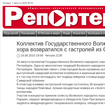
пятница, 7 августа 2026 06:18
Под лупой
Панорама
В России и мире
Люди
Кошелек
Культура и с
Коллектив Государственного Волж
хора возвратился с гастролей из
19.08.2010 19:09
Читали 2138
18 августа коллектив Государственного Волжского народного хора
Петербурга. Одна из многолетних традиций Волжского народного 
Петербурге. Творческие связи с этим городом были налажены кол
выступлений самарский коллектив полюбился и коренным жителя
и с тех пор почти пятнадцать лет подряд северная столица раду
Самарской губернии.
В этом году в рамках гастрольной поездки состоялось 36 концер
танцы народов Поволжья, лучшие концертные номера из «Золот
коллектива.
Участие в концертах приняли солисты Волжского народного хора
Паршин, лауреат международных и обладатель Гран-При всеросс
лауреаты международного танцевального конкурса, обладатели 