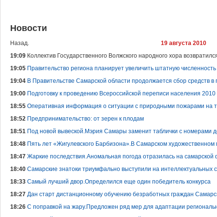
Новости
Назад.
19 августа 2010
19:09
Коллектив Государственного Волжского народного хора возвратился
19:05
Правительство региона планирует увеличить штатную численность
19:04
В Правительстве Самарской области продолжается сбор средств в
19:00
Подготовку к проведению Всероссийской переписи населения 201
18:55
Оперативная информация о ситуации с природными пожарами на 
18:52
Предпринимательство: от зерен к плодам
18:51
Под новой вывеской.Мэрия Самары заменит таблички с номерами д
18:48
Пять лет «Жигулевского Барбизона».В Самарском художественном 
18:47
Жаркие последствия.Аномальная погода отразилась на самарской
18:40
Самарские знатоки триумфально выступили на интеллектуальных 
18:33
Самый лучший двор.Определился еще один победитель конкурса
18:27
Дан старт дистанционному обучению безработных граждан Самарс
18:26
С поправкой на жару.Предложен ряд мер для адаптации региональ