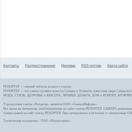
Контакты
Распространение
Реклама
RSS-потоки
Карта сайта
РЕПОРТЕР — первый таблоид родного города.
РЕПОРТЕР — это
самые громкие новости
Самары и Тольятти,
известные люди
Самарской 
МОДА, СТИЛЬ
,
ЗДОРОВЬЕ и КРАСОТА
,
ЛИЧНЫЕ ДЕНЬГИ
,
ДОМ и РЕМОНТ
,
МУЖЧИН
Учредителем газеты «Репортер» является ООО «СамараИнформ»
Все права на материалы, опубликованные на сайте газеты
РЕПОРТЕР
. САМАРА защищены. 
гиперссылкой на сайт газеты РЕПОРТЕР. При цитировании в печатных и электронных С
Техническая поддержка - ООО «Медиасервис»