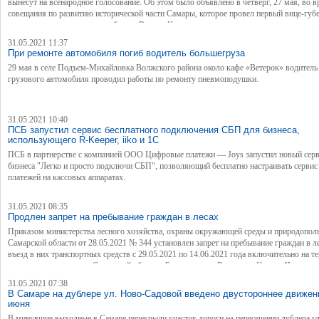
вынесут на всенародное голосование. Об этом было объявлено в четверг, 27 мая, во 
совещания по развитию исторической части Самары, которое провел первый вице-губе
председатель правительства области Виктор Кудряшов.
31.05.2021 11:37
При ремонте автомобиля погиб водитель большегруза
29 мая в селе Подъем-Михайловка Волжского района около кафе «Ветерок» водитель
грузового автомобиля проводил работы по ремонту пневмоподушки.
31.05.2021 10:40
ПСБ запустил сервис бесплатного подключения СБП для бизнеса,
использующего R-Keeper, iiko и 1С
ПСБ в партнерстве с компанией ООО Цифровые платежи — Joys запустил новый серв
бизнеса "Легко и просто подключи СБП", позволяющий бесплатно настраивать серви
платежей на кассовых аппаратах.
31.05.2021 08:35
Продлен запрет на пребывание граждан в лесах
Приказом министерства лесного хозяйства, охраны окружающей среды и природопол
Самарской области от 28.05.2021 № 344 установлен запрет на пребывание граждан в л
въезд в них транспортных средств с 29.05.2021 по 14.06.2021 года включительно на т
следующих лесничеств Самарской области: Безенчукское, Волжское, Кинель-Черкасск
Кинельское, Красноярское, Нефтегорское, Ново-Буянское, Похвистневское, Сергиевск
31.05.2021 07:38
Ставропольское.
В Самаре на дублере ул. Ново-Садовой введено двустороннее движен
июня
В минувшие выходные в Самаре перекрыли участок дороги на пересечении дублера ул