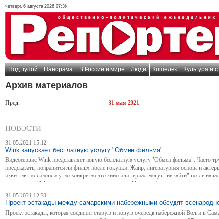
четверг, 6 августа 2026 07:36
Под лупой
Панорама
В России и мире
Люди
Кошелек
Культура и с
Архив материалов
Пред.
31 мая 2021
НОВОСТИ
31.05.2021 15:12
Wink запускает бесплатную услугу "Обмен фильма"
Видеосервис Wink представляет новую бесплатную услугу "Обмен фильма". Часто тр
предсказать, понравится ли фильм после покупки. Жанр, литературная основа и актер
известны по синопсису, но конкретно это кино или сериал могут "не зайти" после нача
просмотра. Wink дает возможность посмотреть до 20 минут фильма и, если он не понр
бесплатно заменить его на другую картину.
31.05.2021 12:39
Проект эстакады между самарскими набережными обсудят всенародн
Проект эстакады, которая соединит старую и новую очереди набережной Волги в Сама