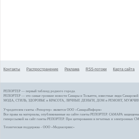
Контакты
Распространение
Реклама
RSS-потоки
Карта сайта
РЕПОРТЕР — первый таблоид родного города.
РЕПОРТЕР — это
самые громкие новости
Самары и Тольятти,
известные люди
Самарской 
МОДА, СТИЛЬ
,
ЗДОРОВЬЕ и КРАСОТА
,
ЛИЧНЫЕ ДЕНЬГИ
,
ДОМ и РЕМОНТ
,
МУЖЧИН
Учредителем газеты «Репортер» является ООО «СамараИнформ»
Все права на материалы, опубликованные на сайте газеты
РЕПОРТЕР
. САМАРА защищены. 
гиперссылкой на сайт газеты РЕПОРТЕР. При цитировании в печатных и электронных С
Техническая поддержка - ООО «Медиасервис»