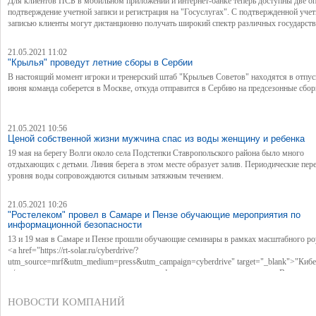
Для клиентов ПСБ в мобильном приложении и интернет-банке теперь доступны две 
подтверждение учетной записи и регистрация на "Госуслугах". С подтвержденной уче
записью клиенты могут дистанционно получать широкий спектр различных государст
услуг.
21.05.2021 11:02
"Крылья" проведут летние сборы в Сербии
В настоящий момент игроки и тренерский штаб "Крыльев Советов" находятся в отпус
июня команда соберется в Москве, откуда отправится в Сербию на предсезонные сбор
21.05.2021 10:56
Ценой собственной жизни мужчина спас из воды женщину и ребенка
19 мая на берегу Волги около села Подстепки Ставропольского района было много
отдыхающих с детьми. Линия берега в этом месте образует залив. Периодические пер
уровня воды сопровождаются сильным затяжным течением.
21.05.2021 10:26
"Ростелеком" провел в Самаре и Пензе обучающие мероприятия по
информационной безопасности
13 и 19 мая в Самаре и Пензе прошли обучающие семинары в рамках масштабного р
<a href="https://rt-solar.ru/cyberdrive/?
utm_source=mrf&utm_medium=press&utm_campaign=cyberdrive" target="_blank">"Киб
</a>, посвященного вопросам защиты от цифровых угроз и хакерских атак. В меропр
приняли участие представители крупнейших компаний и организаций региона из госсе
банковской сферы, промышленности, энергетики и других отраслей. Эксперты "Росте
НОВОСТИ КОМПАНИЙ
рассказали гостям "КиберДрайва" о новых угрозах информационной безопасности (ИБ