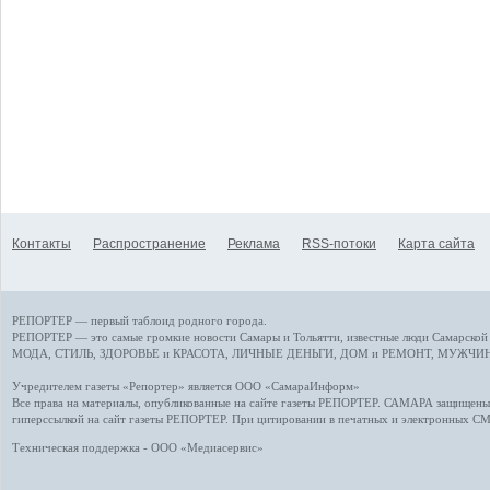
Контакты
Распространение
Реклама
RSS-потоки
Карта сайта
РЕПОРТЕР — первый таблоид родного города.
РЕПОРТЕР — это
самые громкие новости
Самары и Тольятти,
известные люди
Самарской 
МОДА, СТИЛЬ
,
ЗДОРОВЬЕ и КРАСОТА
,
ЛИЧНЫЕ ДЕНЬГИ
,
ДОМ и РЕМОНТ
,
МУЖЧИН
Учредителем газеты «Репортер» является ООО «СамараИнформ»
Все права на материалы, опубликованные на сайте газеты
РЕПОРТЕР
. САМАРА защищены. 
гиперссылкой на сайт газеты РЕПОРТЕР. При цитировании в печатных и электронных С
Техническая поддержка - ООО «Медиасервис»